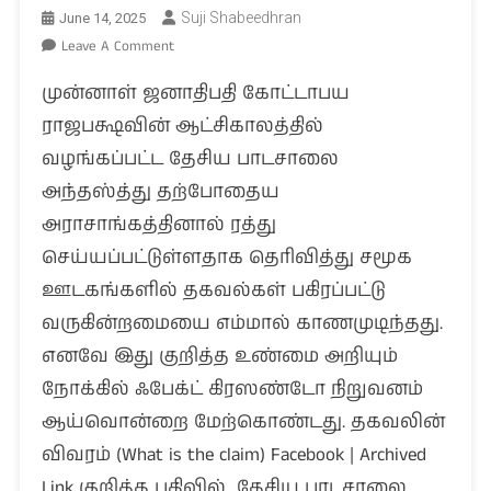
Suji Shabeedhran
June 14, 2025
On
Leave A Comment
கடந்த
முன்னாள் ஜனாதிபதி கோட்டாபய
அரசினால்
வழங்கப்பட்ட
ராஜபக்ஷவின் ஆட்சிகாலத்தில்
தேசிய
வழங்கப்பட்ட தேசிய பாடசாலை
பாடசாலை
அந்தஸ்த்து தற்போதைய
அந்தஸ்த்து
தற்போதைய
அராசாங்கத்தினால் ரத்து
அரசினால்
செய்யப்பட்டுள்ளதாக தெரிவித்து சமூக
ரத்து
ஊடகங்களில் தகவல்கள் பகிரப்பட்டு
செய்யப்பட்டதா?
வருகின்றமையை எம்மால் காணமுடிந்தது.
எனவே இது குறித்த உண்மை அறியும்
நோக்கில் ஃபேக்ட் கிரஸண்டோ நிறுவனம்
ஆய்வொன்றை மேற்கொண்டது. தகவலின்
விவரம் (What is the claim) Facebook | Archived
Link குறித்த பதிவில் தேசிய பாடசாலை