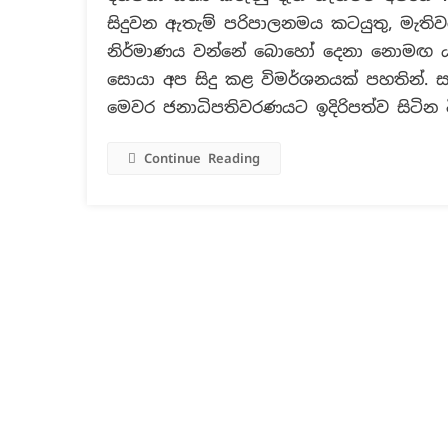
සිදුවන ඇතැම් පරිපාලනමය කටයුතු, මැති
නිර්මාණය වන්නේ බොහෝ දෙනා නොමඟ යවම
සොයා අප සිදු කළ විමර්ශනයක් පහතින්. 
මෙවර ජනාධිපතිවරණයට ඉදිරිපත්ව සිටින වි
Continue Reading