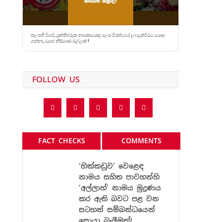
තලපති විජේ, යුක්තිගරුක නායකයෙකු ලෙස වීරත්වයේ ලා දැක්වීමට යොදා
ගන්නා, ව්‍යාජ නිර්මාණ රැල්ලක් !
FOLLOW US
FACT CHECKS
COMMENTS
‘හික්කඩුව’ වෙළෙඳ
නාමය සහිත පාවහන්හි
‘අල්ලාහ්’ නාමය මුද්‍රණය
කර ඇති බවට පළ වන
සටහන් සම්බන්ධයෙන්
සොයා බැලීමක්!