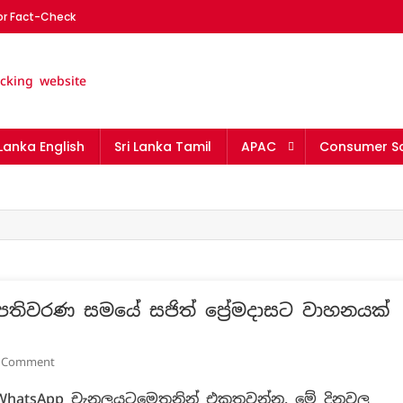
or Fact-Check
nka | The leading fact-chec
 Lanka English
Sri Lanka Tamil
APAC
Consumer Sa
නපතිවරණ සමයේ සජිත් ප්‍රේමදාසට වාහනයක්
On
 Comment
ජනාධිපති
 WhatsApp චැනලයටමෙතනින් එකතුවන්න. මේ දිනවල
ලේකම්වරයා