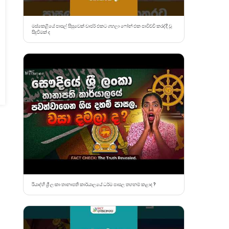
මස්කෙළියේ පාසල් සිසුවෙක් චාජර් එකට ගහලා ෆෝන් එක පාවිච්චි කරද්දී වූ
සිදුවීමක් ද
රියාද්හි ශ්‍රී ලංකා තානාපති කාර්යාලයේ ධර්ම පාසල තහනම් කළාද ?