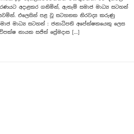
වරණයට අදාළකර ගනිමින්, ඇතැම් සමාජ මාධ්‍ය සටහන්
විසින්,
ජනපතිවරණ
ින්. එලෙසින් පළ වූ සටහනක නිරවද්‍ය කරුණු
සමයේ
සමාජ මාධ්‍ය සටහන් : ජනාධිපති අපේක්ෂකයෙකු ලෙස
සජිත්
පක්ෂ නායක සජිත් ප්‍රේමදාස […]
ප්‍රේමදාසට
වාහනයක්
අනුයුක්ත
කළා
ද?