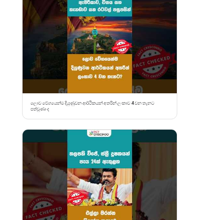
ලොව වේගයෙන්ම දියුණුවන ආර්ථිකයන් අතරින් ලංකාව 4 වන තැනට
පත්වුණා ද