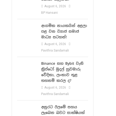
August 6, 2026
BP Hansani
ආගමික නායකයින් අළලා
පළ වන ව්‍යාජ සමාජ
මාධ්‍ය සටහන්!
August 6, 2026
Pavithra Sandamali
Binance සහ Bybit වැනි
ක්‍රිප්ටෝ මුදල් හුවමාරු
වේදිකා, ලංකාව තුළ
තහනම් කරල ද?
August 6, 2026
Pavithra Sandamali
අනුරට ඊලමේ සහය
ලැබෙන බවට සාක්ෂියක්