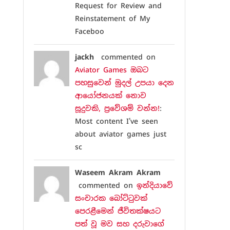
Request for Review and
Reinstatement of My
Faceboo
jackh
commented on
Aviator Games ඔබට
පහසුවෙන් මුදල් උපයා දෙන
ආයෝජනයක් නොව
සූදුවකි, ප්‍රවේශම් වන්න!
:
Most content I've seen
about aviator games just
sc
Waseem Akram Akram
commented on
ඉන්දියාවේ
සංචාරක බෝට්ටුවක්
පෙරළීමෙන් ජීවිතක්ෂයට
පත් වූ මව සහ දරුවාගේ