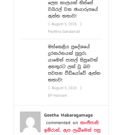
ලෙස කාලයක් තිස්සේ
වයිරල් වන ඡායාරූපයේ
ඇත්ත කතාව!
August 5, 2026
Pavithra Sandamali
මස්කෙළිය ප්‍රදේශයේ
දුරකථනයක් පුපුරා
යාමෙන් පාසල් සිසුවෙක්
අනතුරට ලක් වූ බව
පවසන වීඩියෝවේ ඇත්ත
කතාව!
August 5, 2026
BP Hansani
Geetha Habaragamage
commented on
කංජිපානි
ඉම්රාන්, ඇප ලැබීමෙන් පසු