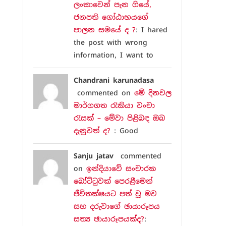
ලංකාවෙන් පැන ගියේ,
ජනපති ගෝඨාභයගේ
පාලන සමයේ ද ?
: I hared
the post with wrong
information, I want to
Chandrani karunadasa
commented on
මේ දිනවල
මාර්ගගත රැකියා වංචා
රැසක් – මේවා පිළිබඳ ඔබ
දැනුවත් ද?
: Good
Sanju jatav
commented
on
ඉන්දියාවේ සංචාරක
බෝට්ටුවක් පෙරළීමෙන්
ජීවිතක්ෂයට පත් වූ මව
සහ දරුවාගේ ඡායාරූපය
සත්‍ය ඡායාරූපයක්ද?
: