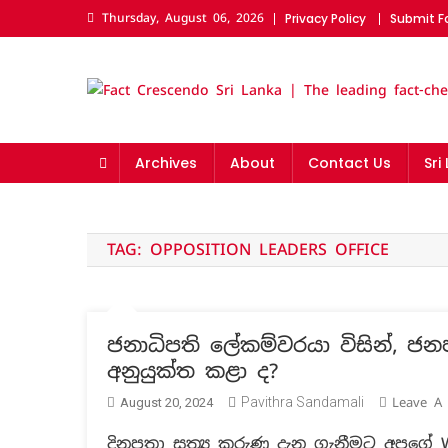
Skip
Thursday, August 06, 2026
Privacy Policy
Submit F
to
content
Fact Crescendo Sri La
The fact behind every news!
Archives
About
Contact Us
Sri
TAG:
OPPOSITION LEADERS OFFICE
ජනාධිපති ලේකම්වරයා විසින්, ජ
අනුයුක්ත කළා ද?
Pavithra Sandamali
Leave A
August 20, 2024
දිනපතා සත්‍ය කරුණු දැන ගැනීමට අපගේ