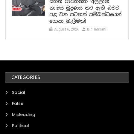
සහිත පාවහන්හි ‘අල්ලාහ්’
නාමය මුද්‍රණය කර ඇති බවට
පළ වන සටහන් සම්බන්ධයෙන්
සොයා බැලීමක්!
August 6, 2026
BP Hansani
CATEGORIES
Social
False
Misleading
Political