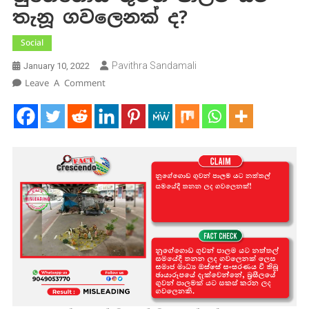
තැනූ ගවලෙනක් ද?
Social
Pavithra Sandamali
January 10, 2022
On
Leave A Comment
නුගේගොඩ
ගුවන්
පාලම
යට
තැනූ
ගවලෙනක්
ද?