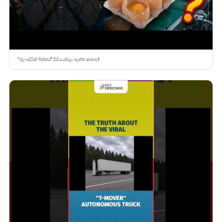
“ප්ලාස්ටික් බිත්තර” වීඩියෝවල ඇත්ත කතාව!