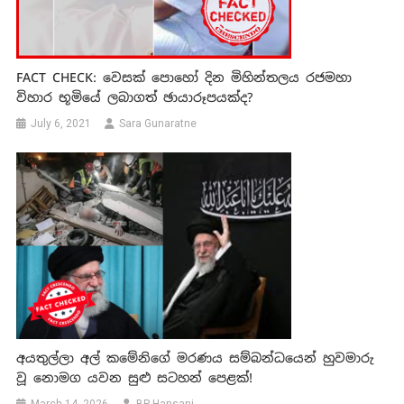
FACT CHECK: වෙසක් පොහෝ දින මිහින්තලය රජමහා
විහාර භූමියේ ලබාගත් ඡායාරූපයක්ද?
July 6, 2021
Sara Gunaratne
අයතුල්ලා අල් කමේනිගේ මරණය සම්බන්ධයෙන් හුවමාරු
වූ නොමග යවන සුළු සටහන් පෙළක්!
March 14, 2026
BP Hansani