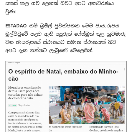
සකස්
කල
ගව
ලෙනක්
බවට අපට අනාවරණය
වුණා.
ESTADAO
නම්
බ්‍රසීල්
පුවත්පතක
මෙම
ඡායාරූපය
මුල්පි
ටුවේ
පළව
ඇති
අයුරුත්
ෆේස්බුක්
තුළ
හුවමාරු
වන
ඡායරූපයේ ස්ථානයට
සමාන
ස්ථානයක්
බව
අපට දැක ගන්නට ලැබුණේ මෙලෙසින්.