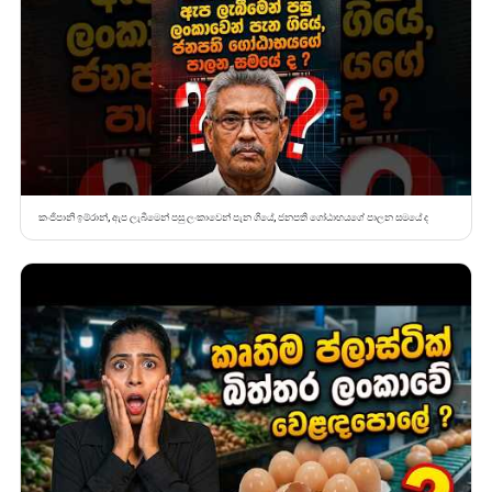
කංජිපානි ඉම්රාන්, ඇප ලැබීමෙන් පසු ලංකාවෙන් පැන ගියේ, ජනපති ගෝඨාභයගේ පාලන සමයේ ද