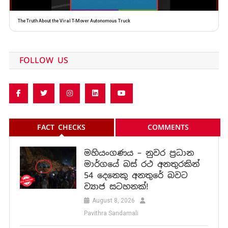
The Truth About the Viral T-Mover Autonomous Truck
FOLLOW US
FACT CHECKS
COMMENTS
මහියංගණය – නුවර ප්‍රධාන
මාර්ගයේ බස් රථ අනතුරකින්
54 දෙනෙකු අනතුරේ බවට
ව්‍යාජ සටහනක්!
August 8, 2026
Pavithra Sandamali