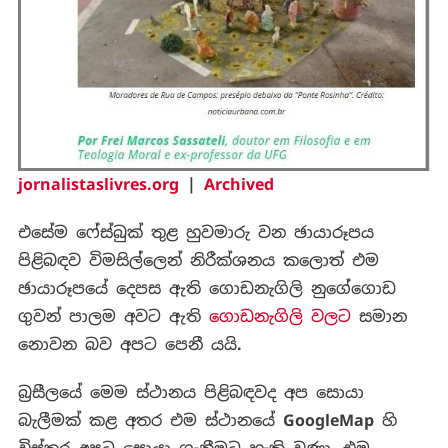
jornalistaslivres.org
|
Archived
එසේම
ෆේස්බුක්
තුළ
හුවමාරු
වන
ඡායාරූපය
පිළිබඳව
විමසිල්ලෙන්
නිරීක්ශනය
කලොත්
එම
ඡායාරූපයේ
දෙපස
ඇති
ගොඩනැගිලි
නුගේගොඩ
ගුවන්
පාලම
අවට
ඇති
ගොඩනැගිලි
වලට
සමාන
නොවන
බව
අපට
පෙනී
යයි
.
බ්‍රසීලයේ
මෙම
ස්ථානය
පිළිබඳවද
අප
සොයා
බැලීමක්
කළ අතර
එම
ස්ථානයේ
GoogleMap
හි