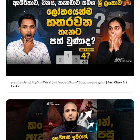
ලංකාව ලෝකයේ 4වැනියාද? Viral වුණ "හතරවෙනි තැන" පිටුපස සැඟවුණු ඇත්ත! | Fact Check Sri
Lanka