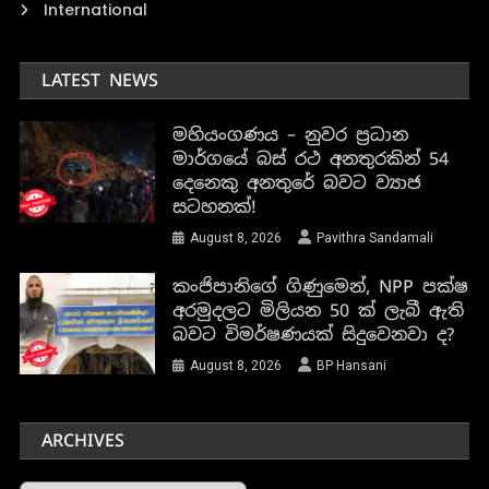
International
LATEST NEWS
මහියංගණය – නුවර ප්‍රධාන
මාර්ගයේ බස් රථ අනතුරකින් 54
දෙනෙකු අනතුරේ බවට ව්‍යාජ
සටහනක්!
August 8, 2026
Pavithra Sandamali
කංජිපානිගේ ගිණුමෙන්, NPP පක්ෂ
අරමුදලට මිලියන 50 ක් ලැබී ඇති
බවට විමර්ෂණයක් සිදුවෙනවා ද?
August 8, 2026
BP Hansani
ARCHIVES