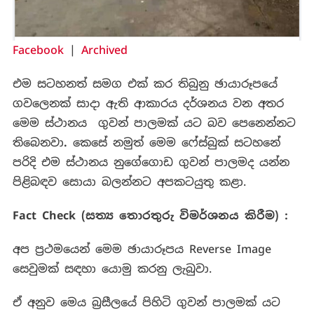
Facebook
|
Archived
එම
සටහනත්
සමග
එක්
කර
තිබුනු
ඡායාරූපයේ
ගවලෙනක්
සාදා
ඇති
ආකාරය
දර්ශනය
වන
අතර
මෙම
ස්ථානය
ගුවන්
පාලමක්
යට
බව
පෙනෙන්නට
තිබෙනවා
.
කෙසේ
නමුත්
මෙම
ෆේස්බුක්
සටහනේ
පරිදි
එම
ස්ථානය
නුගේගොඩ
ගුවන්
පාලමද
යන්න
පිළිබඳව
සොයා
බලන්නට
අපකටයුතු
කළා.
Fact Check (
සත්‍ය තොරතුරු විමර්ශනය කිරීම) :
අප ප්‍රථමයෙන් මෙම ඡායාරූපය Reverse Image
සෙවුමක් සඳහා යොමු කරනු ලැබුවා.
ඒ අනුව
මෙය බ්‍රසීලයේ
පිහිටි
ගුවන්
පාලමක්
යට