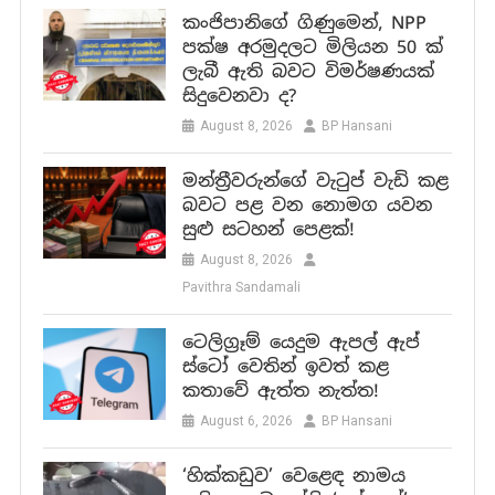
කංජිපානිගේ ගිණුමෙන්, NPP
පක්ෂ අරමුදලට මිලියන 50 ක්
ලැබී ඇති බවට විමර්ෂණයක්
සිදුවෙනවා ද?
August 8, 2026
BP Hansani
මන්ත්‍රීවරුන්ගේ වැටුප් වැඩි කළ
බවට පළ වන නොමග යවන
සුළු සටහන් පෙළක්!
August 8, 2026
Pavithra Sandamali
ටෙලිග්‍රෑම් යෙදුම ඇපල් ඇප්
ස්ටෝ වෙතින් ඉවත් කළ
කතාවේ ඇත්ත නැත්ත!
August 6, 2026
BP Hansani
‘හික්කඩුව’ වෙළෙඳ නාමය