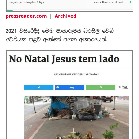
pressreader.com
|
Archived
2021
වසරේදීද
මෙම
ඡායාරූපය
බ්
රසීල
වෙබ්
අඩවියක
පළව
ඇත්තේ
පහත
ආකාරයෙන්
.