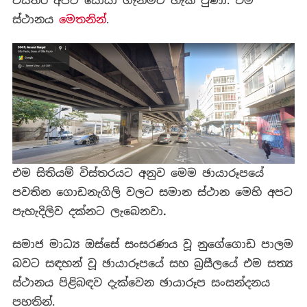
විස්තර
අපට
සොයා
ගැනීමට
හැකි
වුණා. එම
ස්ථානය
මෙතනින්
.
එම
සිතියම්
විස්තරයට
අනුව
මෙම
ඡායාරූපයේ
පවතින
ගොඩනැගිලි
වලට
සමාන
ස්ථාන
මෙහි
අපට
පැහැදිලිව
දක්නට
ලැබෙනවා
.
සමාජ මාධ්‍ය ඔස්සේ සංසරණය වූ නුගේගොඩ පාලම
බවට සඳහන් වූ ඡායාරූපයේ සහ බ්‍රසීලයේ එම සත්‍ය
ස්ථානය පිළිබඳව දැක්වෙන ඡායාරූප සංසන්දනය
පහතින්.