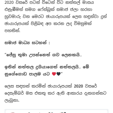
2020
වසරේ
පටන්
විටෙන්
විට
නත්තල්
මාසය
එළැඹීමත්
සමග
ෆේස්බුක්
සමාජ
ජලා
හරහා
හුවමාරු
වන මෙරට
ඡායාරූපයක්
ලෙස හඳුන්වා දුන්
ඡායාරූපයක් පිළිබඳ අප කරන ලද විමසුමක්
පහතින්.
සමාජ මාධ්‍ය සටහන් :
“
ජේසු
තුමා
උපන්නෙත්
ගව
ලෙනකයි
..
ඉතින්
නත්තල
දුගියාගෙත්
නත්තලයි
..
මේ
නුගේගොඩ
පාලම
යට
”
ලෙස
සඳහන්
කරමින්
ඡායාරූපයක්
2020
වසරේ
දෙසැම්බර්
මස
එකතු
කර
ඇති
ආකාරය
දැකගන්නට
ලැබුනා
.