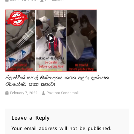
ප්ලාස්ටික් සහල් නිෂ්පාදනය කරන අයුරු දැක්වෙන
වීඩියෝවේ සත්‍ය කතාව!
February 7, 2022
Pavithra Sandamali
Leave a Reply
Your email address will not be published.