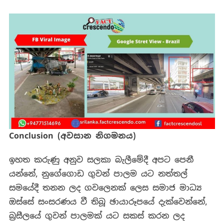
Conclusion (
අවසාන
නිගමනය
)
ඉහත
කරුණු
අනුව
සලකා
බැලීමේදී
අපට
පෙනී
යන්නේ, නුගේගොඩ
ගුවන්
පාලම
යට නත්තල්
සමයේදී තනන ලද ගවලෙනක්
ලෙස සමාජ මාධ්‍ය
ඔස්සේ සංසරණය වී තිබූ ඡායාරූපයේ දැක්වෙන්නේ,
බ්‍රසීලයේ
ගුවන්
පාලමක්
යට
සකස්
කරන
ලද