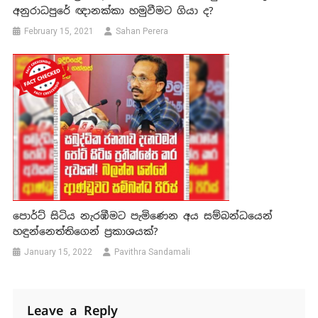
අනුරාධපුරේ ඥානක්කා හමුවීමට ගියා ද?
February 15, 2021
Sahan Perera
පොර්ට් සිටිය නැරඹීමට පැමිණෙන අය සම්බන්ධයෙන්
හඳුන්නෙත්තිගෙන් ප්‍රකාශයක්?
January 15, 2022
Pavithra Sandamali
Leave a Reply