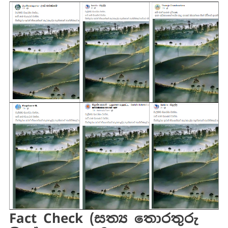
Fact Check (සත්‍ය තොරතුරු