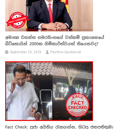
අමාත්‍ය වසන්ත සමරසිංහගේ වත්කම් ප්‍රකාශනයේ
බිට්කොයින් 2000ක හිමිකාරිත්වයක් තියෙනවද?
September 29, 2025
Pavithra Sandamali
Fact Check: ප්‍රජා අයිතිය රැකගන්න, හිටපු ජනපතිතුමා