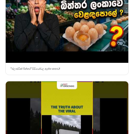
“ප්ලාස්ටික් බිත්තර” වීඩියෝවල ඇත්ත කතාව!