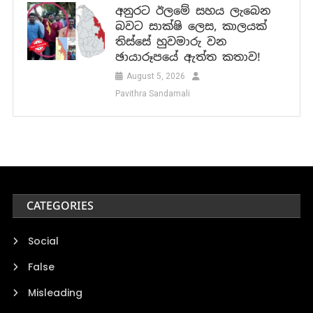
අනුරට ඊලමේ සහය ලැබෙන
බවට සාක්ෂි ලෙස, කාලයක්
තිස්සේ හුවමාරු වන
ඡායාරූපයේ ඇත්ත කතාව!
August 5, 2026
Pavithra Sandamali
CATEGORIES
Social
False
Misleading