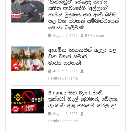
‘හික්කඩුව’ වෙළෙඳ නාමය
සහිත පාවහන්හි ‘අල්ලාහ්’
නාමය මුද්‍රණය කර ඇති බවට
පළ වන සටහන් සම්බන්ධයෙන්
සොයා බැලීමක්!
August 6, 2026
BP Hansani
ආගමික නායකයින් අළලා පළ
වන ව්‍යාජ සමාජ
මාධ්‍ය සටහන්!
August 6, 2026
Pavithra Sandamali
Binance සහ Bybit වැනි
ක්‍රිප්ටෝ මුදල් හුවමාරු වේදිකා,
ලංකාව තුළ තහනම් කරල ද?
August 6, 2026
Pavithra Sandamali