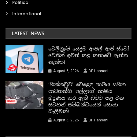
Political
International
LATEST NEWS
ටෙලිග්‍රෑම් යෙදුම ඇපල් ඇප් ස්ටෝ
වෙතින් ඉවත් කළ කතාවේ ඇත්ත
නැත්ත!
August 6, 2026
BP Hansani
‘හික්කඩුව’ වෙළෙඳ නාමය සහිත
පාවහන්හි ‘අල්ලාහ්’ නාමය
මුද්‍රණය කර ඇති බවට පළ වන
සටහන් සම්බන්ධයෙන් සොයා
බැලීමක්!
August 6, 2026
BP Hansani