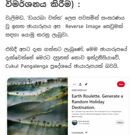
විමර්ශනය කිරීම) :
වැලිමඩ, ‘ඩයරබා වත්ත’ ලෙස පවසමින් සංසරණය
වූ ඉහත ඡායාරූපය අප Reverse Image සෙවුමක්
සඳහා යොමු කරනු ලැබුවා.
එහිදී අපට දැක ගන්නට ලැබුණේ, මෙම ඡායාරූපයේ
දැක්වෙන්නේ මෙරට දසුනක් නොව ඉන්දුනීසියාවේ,
Cukul Pangalenga ප්‍රදේශයේ ඡායාරූපයක් බවයි.