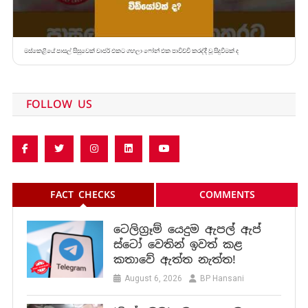
මස්කෙළියේ පාසල් සිසුවෙක් චාජර් එකට ගහලා ෆෝන් එක පාවිච්චි කරද්දී වූ සිදුවීමක් ද
FOLLOW US
FACT CHECKS
COMMENTS
ටෙලිග්‍රෑම් යෙදුම ඇපල් ඇප්
ස්ටෝ වෙතින් ඉවත් කළ
කතාවේ ඇත්ත නැත්ත!
August 6, 2026
BP Hansani