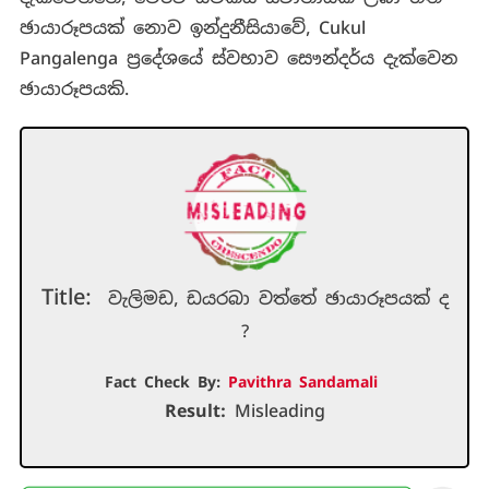
ඡායාරූපයක් නොව ඉන්දුනීසියාවේ, Cukul
Pangalenga ප්‍රදේශයේ ස්වභාව සෞන්දර්ය දැක්වෙන
ඡායාරූපයකි.
Title:
වැලිමඩ, ඩයරබා වත්තේ ඡායාරූපයක් ද
?
Fact Check By:
Pavithra Sandamali
Result:
Misleading