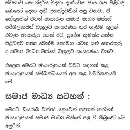
ස්වභාව සෞන්දර්ය විදහා දැක්වෙන ඡායාරූප පිළිබඳ
බොහෝ දෙනා දැඩි උනන්දුවකින් පසු වනවා. ඒ
හේතුවෙන් එවන් ඡායාරූප සමාජ මාධ්‍ය ඔස්සේ
පරිශීලකයින් බහුලව සංසරණය කර ගැනීම තුළින්
එවැනි ඡායාරූප අයත් රට, ප්‍රදේශ කුමක්ද යන්න
පිළිබඳව සත්‍ය මෙන්ම නොමග යවන සුළු තොරතුරු
ද සමාජ මාධ්‍ය ඔස්සේ බහුලව සංසරණය වනවා.
එලෙස මෙරට ඡායාරූපයක් බවට සඳහන් කළ
ඡායාරූපයක් සම්බන්ධයෙන් අප කළ විමර්ශනයයි
මේ.
සමාජ මාධ්‍ය සටහන් :
මෙරට ‘ඩයරාබ වත්ත’ යනුවෙන් සඳහන් කරමින්
ඡායාරූපයක් සමාජ මාධ්‍ය ඔස්සේ පළ වී තිබුණේ මේ
අයුරින්.