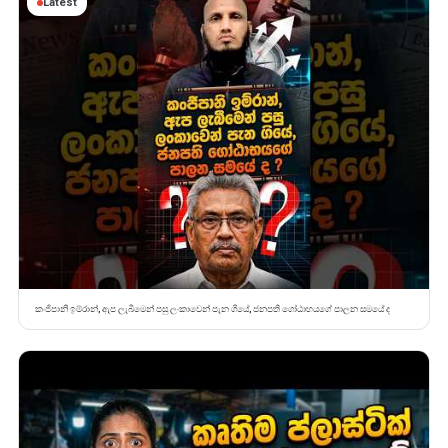
Latest
කංජිපානි ඉම්රාන්, ඇප ලැබීමෙන් පසු ලංකාවෙන් පැන ගියේ, ජනපති ගෝඨාභයගේ පාලන සමයේ ද