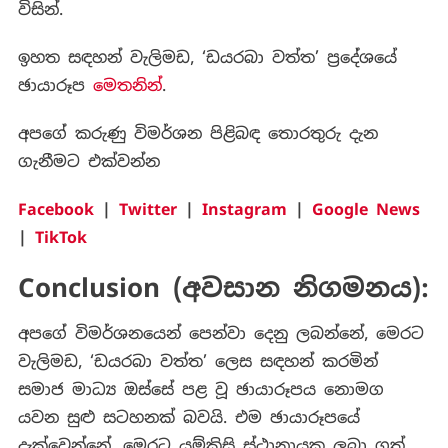
විසින්.
ඉහත සඳහන් වැලිමඩ, ‘ඩයරබා වත්ත’ ප්‍රදේශයේ
ඡායාරූප
මෙතනින්
.
අපගේ කරුණු විමර්ශන පිළිබඳ තොරතුරු දැන
ගැනීමට එක්වන්න
Facebook
|
Twitter
|
Instagram
|
Google News
|
TikTok
Conclusion (අවසාන නිගමනය):
අපගේ විමර්ශනයෙන් පෙන්වා දෙනු ලබන්නේ, මෙරට
වැලිමඩ, ‘ඩයරබා වත්ත’ ලෙස සඳහන් කරමින්
සමාජ මාධ්‍ය ඔස්සේ පළ වූ ඡායාරූපය නොමග
යවන සුළු සටහනක් බවයි. එම ඡායාරූපයේ
දැක්වෙන්නේ, මෙරට යම්කිසි ස්ථානායක ලබා ගත්