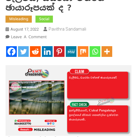
ඡායාරූපයක් ද ?
Misleading
Social
Pavithra Sandamali
August 17, 2022
On
Leave A Comment
වැලිමඩ,
ඩයරබා
වත්තේ
ඡායාරූපයක්
ද
?