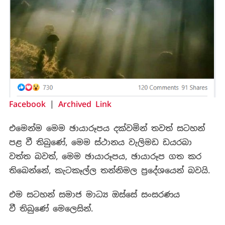
Facebook
|
Archived Link
එමෙන්ම මෙම ඡායාරූපය දක්වමින් තවත් සටහන්
පළ වී තිබුණේ, මෙම ස්ථානය වැලිමඩ ඩයරබා
වත්ත බවත්, මෙම ඡායාරූපය, ඡායාරූප ගත කර
තිබෙන්නේ, කැටකෑල්ල තන්නිමල ප්‍රදේශයෙන් බවයි.
එම සටහන් සමාජ මාධ්‍ය ඔස්සේ සංසරණය
වී තිබුණේ මෙලෙසින්.