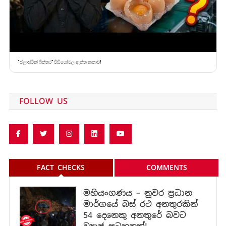
“ප්ලාස්ටික් බිත්තර” වීඩියෝවල ඇත්ත කතාව!
FOLLOW US
FACT CHECKS
COMMENTS
මහියංගණය – නුවර ප්‍රධාන
මාර්ගයේ බස් රථ අනතුරකින්
54 දෙනෙකු අනතුරේ බවට