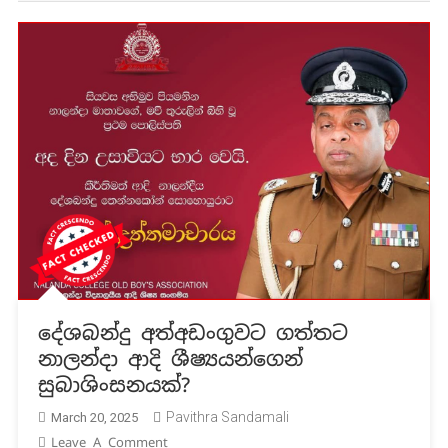
දේශබන්දු අත්අඩංගුවට ගත්තට
නාලන්දා ආදි ශීෂ්‍යයන්ගෙන්
සුබාශිංසනයක්?
Pavithra Sandamali
March 20, 2025
On
Leave A Comment