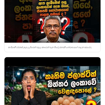
කංජිපානි ඉම්රාන්, ඇප ලැබීමෙන් පසු ලංකාවෙන් පැන ගියේ, ජනපති ගෝඨාභයගේ පාලන සමයේ ද