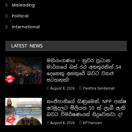
Misleading
Political
International
LATEST NEWS
මහියංගණය – නුවර ප්‍රධාන
මාර්ගයේ බස් රථ අනතුරකින් 54
දෙනෙකු අනතුරේ බවට ව්‍යාජ
සටහනක්!
August 8, 2026
Pavithra Sandamali
කංජිපානිගේ ගිණුමෙන්, NPP පක්ෂ
අරමුදලට මිලියන 50 ක් ලැබී ඇති
බවට විමර්ෂණයක් සිදුවෙනවා ද?
August 8, 2026
BP Hansani