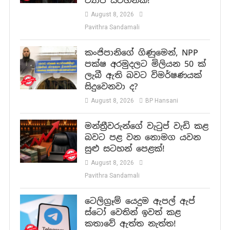
ව්‍යාජ සටහනක්!
August 8, 2026
Pavithra Sandamali
කංජිපානිගේ ගිණුමෙන්, NPP
පක්ෂ අරමුදලට මිලියන 50 ක්
ලැබී ඇති බවට විමර්ෂණයක්
සිදුවෙනවා ද?
August 8, 2026
BP Hansani
මන්ත්‍රීවරුන්ගේ වැටුප් වැඩි කළ
බවට පළ වන නොමග යවන
සුළු සටහන් පෙළක්!
August 8, 2026
Pavithra Sandamali
ටෙලිග්‍රෑම් යෙදුම ඇපල් ඇප්
ස්ටෝ වෙතින් ඉවත් කළ
කතාවේ ඇත්ත නැත්ත!