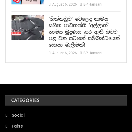
August 6, 2026
BP Hansani
‘හික්කඩුව’ වෙළෙඳ නාමය
සහිත පාවහන්හි ‘අල්ලාහ්’
නාමය මුද්‍රණය කර ඇති බවට
පළ වන සටහන් සම්බන්ධයෙන්
සොයා බැලීමක්!
August 6, 2026
BP Hansani
CATEGORIES
Social
False