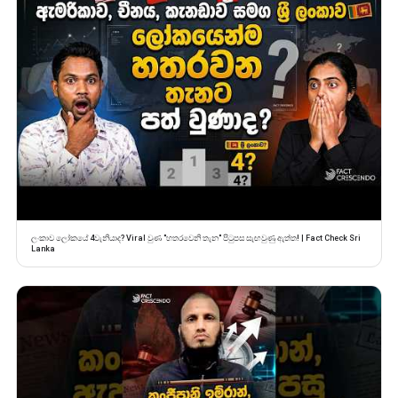
ලංකාව ලෝකයේ 4වැනියාද? Viral වුණ "හතරවෙනි තැන" පිටුපස සැඟවුණු ඇත්ත! | Fact Check Sri
Lanka