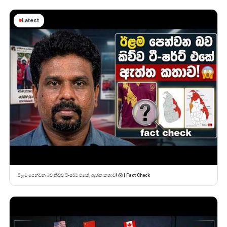
Latest
ඊළම පෙන්වන බව කිව්ව ටී-ෂර්ට් එකේ, ඇත්ත කතාව! 😱 | Fact Check