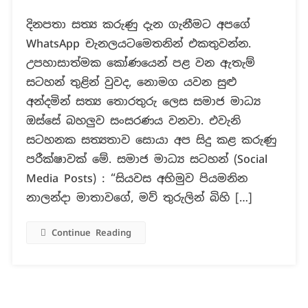
දේශබන්දු
දිනපතා සත්‍ය කරුණු දැන ගැනීමට අපගේ
අත්අඩංගුවට
WhatsApp චැනලයටමෙතනින් එකතුවන්න.
ගත්තට
නාලන්දා
උපහාසාත්මක කෝණයෙන් පළ වන ඇතැම්
ආදි
සටහන් තුළින් වුවද, නොමග යවන සුළු
ශීෂ්‍යයන්ගෙන්
අන්දමින් සත්‍ය තොරතුරු ලෙස සමාජ මාධ්‍ය
සුබාශිංසනයක්?
ඔස්සේ බහලුව සංසරණය වනවා. එවැනි
සටහනක සත්‍යතාව සොයා අප සිදු කළ කරුණු
පරීක්ෂාවක් මේ. සමාජ මාධ්‍ය සටහන් (Social
Media Posts) : “සියවස අභිමුව පියමනින
නාලන්දා මාතාවගේ, මව් තුරුලින් බිහි […]
Continue Reading