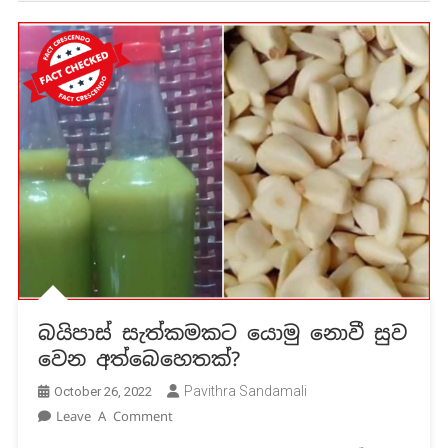
බයිපාස් සැත්කමකට යොමු නොවී සුව
වෙන අත්බෙහෙතක්?
Pavithra Sandamali
October 26, 2022
On
Leave A Comment
බයිපාස්