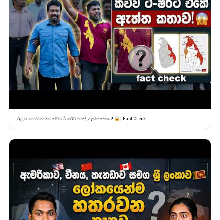
ඊළම පෙන්වන බව කිව්ව ටී-ෂර්ට් එකේ, ඇත්ත කතාව!
| Fact Check