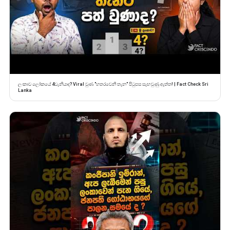
ලංකාව ලෝකයේ 4වැනියාද? Viral වුණ "හතරවෙනි තැන" පිටුපස සැඟවුණු ඇත්ත! | Fact Check Sri
Lanka