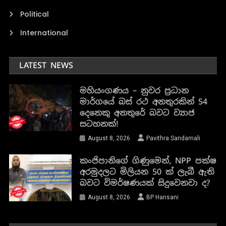
Political
International
LATEST NEWS
මහියංගණය – නුවර ප්‍රධාන
මාර්ගයේ බස් රථ අනතුරකින් 54
දෙනෙකු අනතුරේ බවට ව්‍යාජ
සටහනක්!
August 8, 2026
Pavithra Sandamali
කංජිපානිගේ ගිණුමෙන්, NPP පක්ෂ
අරමුදලට මිලියන 50 ක් ලැබී ඇති
බවට විමර්ෂණයක් සිදුවෙනවා ද?
August 8, 2026
BP Hansani