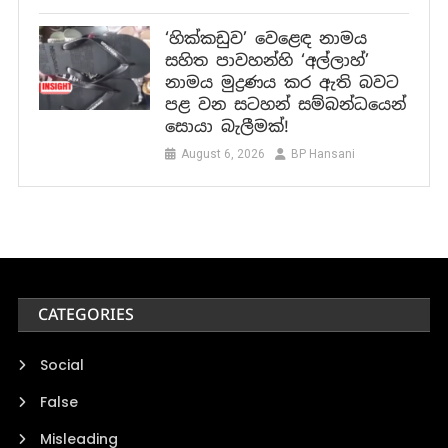
‘හික්කඩුව’ වෙළෙඳ නාමය
සහිත පාවහන්හි ‘අල්ලාහ්’
නාමය මුද්‍රණය කර ඇති බවට
පළ වන සටහන් සම්බන්ධයෙන්
සොයා බැලීමක්!
August 6, 2026
BP Hansani
CATEGORIES
Social
False
Misleading