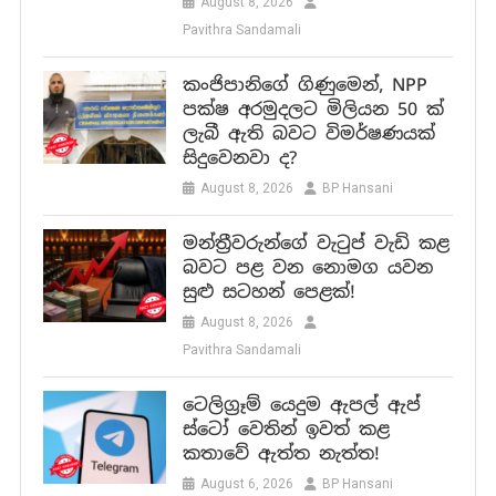
August 8, 2026
Pavithra Sandamali
කංජිපානිගේ ගිණුමෙන්, NPP
පක්ෂ අරමුදලට මිලියන 50 ක්
ලැබී ඇති බවට විමර්ෂණයක්
සිදුවෙනවා ද?
August 8, 2026
BP Hansani
මන්ත්‍රීවරුන්ගේ වැටුප් වැඩි කළ
බවට පළ වන නොමග යවන
සුළු සටහන් පෙළක්!
August 8, 2026
Pavithra Sandamali
ටෙලිග්‍රෑම් යෙදුම ඇපල් ඇප්
ස්ටෝ වෙතින් ඉවත් කළ
කතාවේ ඇත්ත නැත්ත!
August 6, 2026
BP Hansani