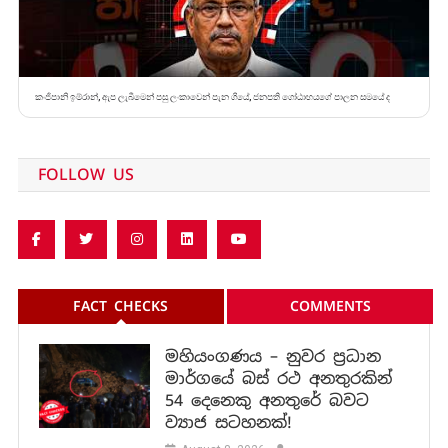
කංජිපානි ඉම්රාන්, ඇප ලැබීමෙන් පසු ලංකාවෙන් පැන ගියේ, ජනපති ගෝඨාභයගේ පාලන සමයේ ද
FOLLOW US
FACT CHECKS
COMMENTS
මහියංගණය – නුවර ප්‍රධාන
මාර්ගයේ බස් රථ අනතුරකින්
54 දෙනෙකු අනතුරේ බවට
ව්‍යාජ සටහනක්!