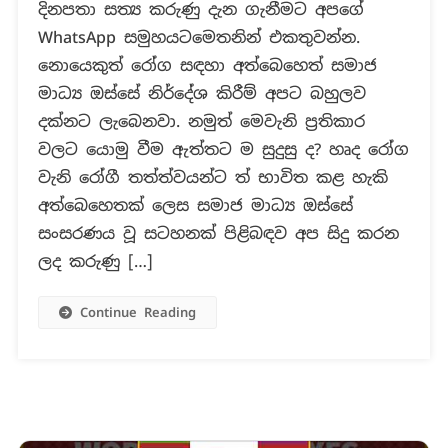
දිනපතා සත්‍ය කරුණු දැන ගැනීමට අපගේ
සැත්කමකට
WhatsApp සමුහයටමෙතනින් එකතුවන්න.
යොමු
නොවී
නොයෙකුත් රෝග සඳහා අත්බෙහෙත් සමාජ
සුව
මාධ්‍ය ඔස්සේ නිර්දේශ කිරීම් අපට බහුලව
වෙන
දක්නට ලැබෙනවා. නමුත් මෙවැනි ප්‍රතිකාර
අත්බෙහෙතක්?
වලට යොමු වීම ඇත්තට ම සුදුසු ද? හෘද රෝග
වැනි රෝගී තත්ත්වයන්ට ත් භාවිත කළ හැකි
අත්බෙහෙතක් ලෙස සමාජ මාධ්‍ය ඔස්සේ
සංසරණය වූ සටහනක් පිළිබඳව අප සිදු කරන
ලද කරුණු […]
Continue Reading