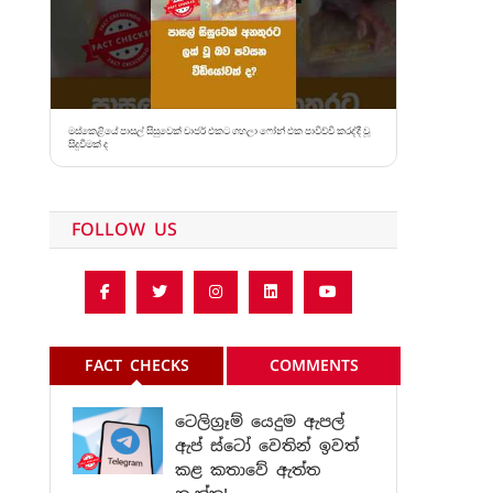
මස්කෙළියේ පාසල් සිසුවෙක් චාජර් එකට ගහලා ෆෝන් එක පාවිච්චි කරද්දී වූ
සිදුවීමක් ද
FOLLOW US
FACT CHECKS
COMMENTS
ටෙලිග්‍රෑම් යෙදුම ඇපල්
ඇප් ස්ටෝ වෙතින් ඉවත්
කළ කතාවේ ඇත්ත