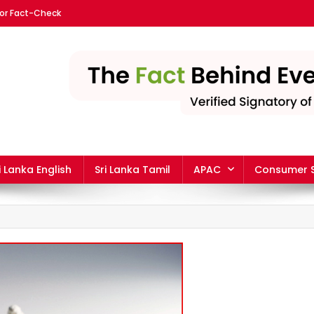
or Fact-Check
nka | The leading fact-chec
i Lanka English
Sri Lanka Tamil
APAC
Consumer S