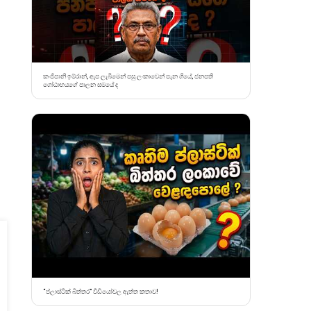
කංජිපානි ඉම්රාන්, ඇප ලැබීමෙන් පසු ලංකාවෙන් පැන ගියේ, ජනපති
ගෝඨාභයගේ පාලන සමයේ ද
“ප්ලාස්ටික් බිත්තර” වීඩියෝවල ඇත්ත කතාව!