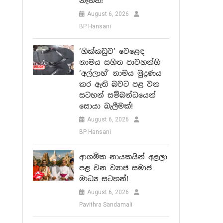
නැත්ත!
August 6, 2026
BP Hansani
‘හික්කඩුව’ වෙළෙඳ
නාමය සහිත පාවහන්හි
‘අල්ලාහ්’ නාමය මුද්‍රණය
කර ඇති බවට පළ වන
සටහන් සම්බන්ධයෙන්
සොයා බැලීමක්!
August 6, 2026
BP Hansani
ආගමික නායකයින් අළලා
පළ වන ව්‍යාජ සමාජ
මාධ්‍ය සටහන්!
August 6, 2026
Pavithra Sandamali