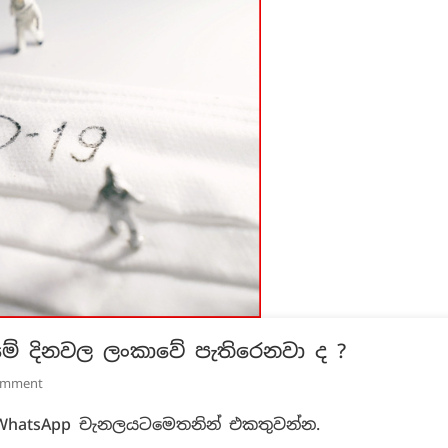
 මේ දිනවල ලංකාවේ පැතිරෙනවා ද ?
On
omment
අධි
 WhatsApp චැනලයටමෙතනින් එකතුවන්න.
අවදානම්