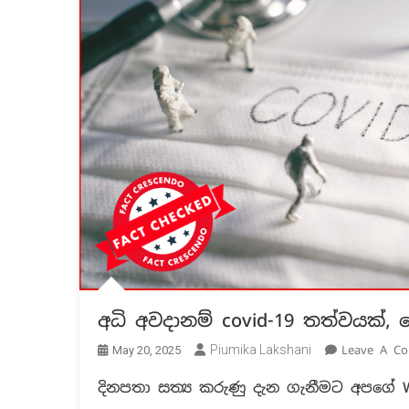
අධි අවදානම් covid-19 තත්වයක්,
Piumika Lakshani
Leave A C
May 20, 2025
දිනපතා සත්‍ය කරුණු දැන ගැනීමට අපගේ