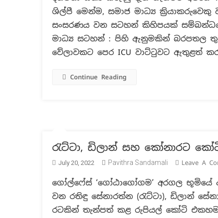
ශිල්පී මෙන්ම, සමාජ මාධ්‍ය ක්‍රියාකරුව
සංසරණය වන සටහන් කිහිපයක් සම්බන්ධයෙ
මාධ්‍ය සටහන් : පිහි ඇනුමකින් බරපතල ත
වේලාවකට පෙර ICU වාට්ටුවට ඇතුළත් කර
Continue Reading
රැට්ටා, ඩිලාන් සහ කෝනාරට කෝ
Pavithra Sandamali
Leave A C
July 20, 2022
ගෝල්ෆේස් ‘ගෝඨාගෝගම’ අරගල භූමියේ අරගල
වන රතිඳු සේනාරත්න (රැට්ටා), ඩිලාන් 
රටකින් තැන්පත් කළ රුපියල් කෝටි එකහමාර