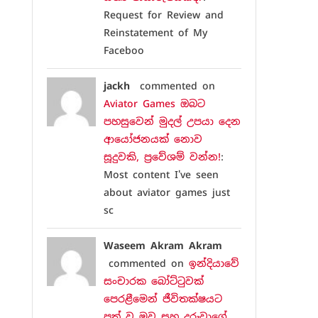
Request for Review and
Reinstatement of My
Faceboo
jackh
commented on
Aviator Games ඔබට
පහසුවෙන් මුදල් උපයා දෙන
ආයෝජනයක් නොව
සූදුවකි, ප්‍රවේශම් වන්න!
:
Most content I've seen
about aviator games just
sc
Waseem Akram Akram
commented on
ඉන්දියාවේ
සංචාරක බෝට්ටුවක්
පෙරළීමෙන් ජීවිතක්ෂයට
පත් වූ මව සහ දරුවාගේ