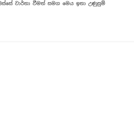
කෝටි
ය ඔස්සේ වාර්තා වීමත් සමග මෙය ඉතා උණුසුම්
එකහමාරක්
ලැබුණා
ද?