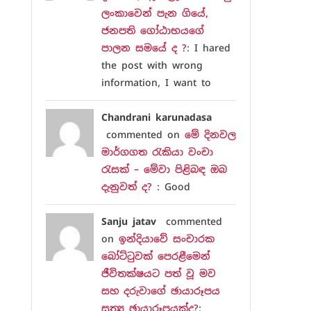
ලංකාවෙන් පැන ගියේ,
ජනපති ගෝඨාභයගේ
පාලන සමයේ ද ?
: I hared
the post with wrong
information, I want to
Chandrani karunadasa
commented on
මේ දිනවල
මාර්ගගත රැකියා වංචා
රැසක් – මේවා පිළිබඳ ඔබ
දැනුවත් ද?
: Good
Sanju jatav
commented
on
ඉන්දියාවේ සංචාරක
බෝට්ටුවක් පෙරළීමෙන්
ජීවිතක්ෂයට පත් වූ මව
සහ දරුවාගේ ඡායාරූපය
සත්‍ය ඡායාරූපයක්ද?
: