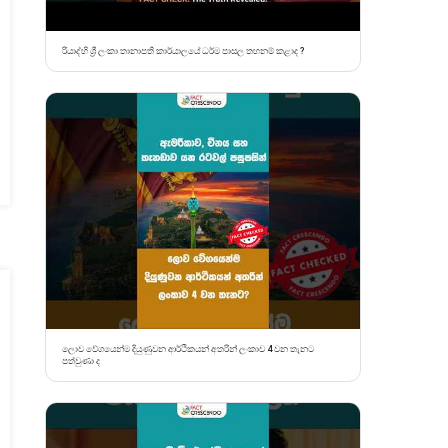
රියාද්හි ශ්‍රී ලංකා තානාපති කාර්යාලයේ ධර්ම පාසල තහනම් කළාද ?
ලොව වේගයෙන්ම දියුණුවන ආර්ථිකයන් අතරින් ලංකාව 4 වන තැනට
පත්වුණා ද