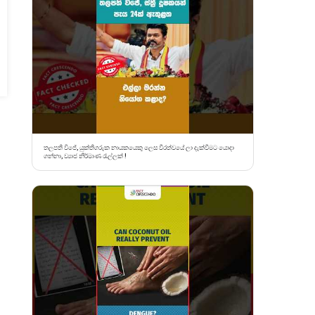
තලපති විජේ, යුක්තිගරුක නායකයෙකු ලෙස වීරත්වයේ ලා දැක්වීමට යොදා
ගන්නා, ව්‍යාජ නිර්මාණ රැල්ලක් !