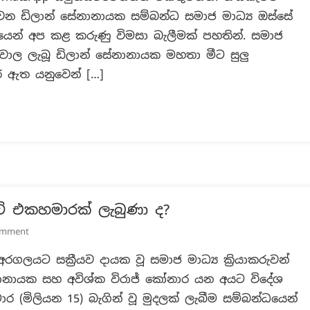
ෙකු වන ඩිලාන් සේනානායක සම්බන්ධ සමාජ මාධ්‍ය ඔස්සේ
ශිල්පී
ඩිලාන්
න් අප කළ කරුණු විමසා බැලීමක් පහතින්. සමාජ
සේනානායකට
ුවාල ලැබූ ඩිලාන් සේනානායක මහතා මීට සුලු
පහර
 ඇත යනුවෙන් […]
දුන්
සිද්ධිය
සම්බන්ධයෙන්
නොමග
යන
සුළු
සටහන්
!
ටි එකහමාරක් ලැබුණා ද?
On
omment
රැට්ටා,
යට සක්‍රීයව දායක වූ සමාජ මාධ්‍ය ක්‍රියාකරුවන්
ඩිලාන්
සේනානායක සහ අවිශ්ක විරාජ් කෝනාර යන අයට විදේශ
සහ
කෝනාරට
 (මිලියන 15) බැගින් වූ මුදලක් ලැබීම සම්බන්ධයෙන්