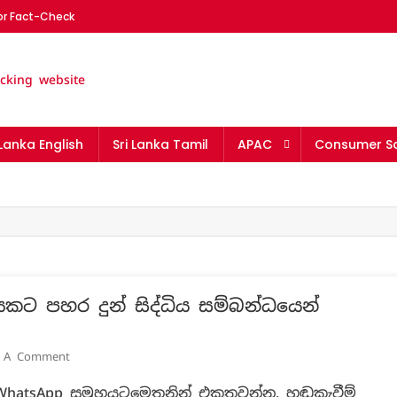
or Fact-Check
nka | The leading fact-chec
 Lanka English
Sri Lanka Tamil
APAC
Consumer Sa
යකට පහර දුන් සිද්ධිය සම්බන්ධයෙන්
On
e A Comment
හඬ
 WhatsApp සමුහයටමෙතනින් එකතුවන්න. හඬකැවීම්
කැවීම්