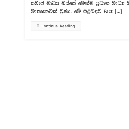
සමාජ මාධ්‍ය ඔස්සේ මෙන්ම ප්‍රධාන මාධ්‍
මාතෘකාවක් වුණා. මේ පිළිබඳව Fact […]
Continue Reading