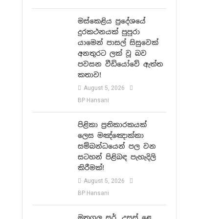
මස්කෙළිය ප්‍රදේශයේ
දුරකථනයක් පුපුරා
යාමෙන් පාසල් සිසුවෙක්
අනතුරට ලක් වූ බව
පවසන වීඩියෝවේ ඇත්ත
කතාව!
August 5, 2026
BP Hansani
පිළිකා ප්‍රතිකාරකයක්
ලෙස මඤ්ඤොක්කා
සම්බන්ධයෙන් පල වන
සටහන් පිළිබඳ පැහැදිලි
කිරීමක්!
August 5, 2026
BP Hansani
මුතුගල සර්, උසස් ළෙ