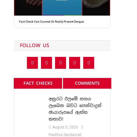
Fact Check Can Coconut Oil Really Prevent Dengue
FOLLOW US
FACT CHECKS
COMMENTS
අනුරට ඊලමේ සහය
ලැබෙන බවට පෙන්වාදුන්
ඡායාරූපයේ ඇත්ත
කතාව!
August 5, 2026
Pavithra Sandamali