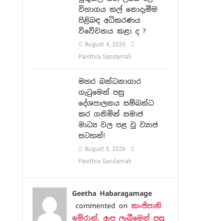
විභාගය කල් නොදැමීම
පිළිබඳ අධිකරණය
විවේචනය කළා ද ?
August 4, 2026
Pavithra Sandamali
මහර බන්ධනාගාර
ගැටුමෙන් පසු
දේශපාලනය සම්බන්ධ
කර ගනිමින් සමාජ
මාධ්‍ය වල පළ වූ ව්‍යාජ
සටහන්!
August 3, 2026
Pavithra Sandamali
Geetha Habaragamage
commented on
කංජිපානි
ඉම්රාන්, ඇප ලැබීමෙන් පසු