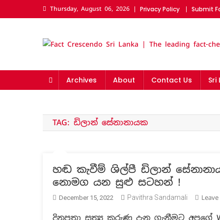
Skip
Thursday, August 06, 2026
Privacy Policy
Submit F
to
content
Fact Crescendo Sri La
The fact behind every news!
Archives
About
Contact Us
Sri
TAG:
ඩිලාන් සේනානායක
හඬ කැවීම් ශිල්පී ඩිලාන් සේනානා
නොමග යන සුළු සටහන් !
Pavithra Sandamali
Leav
December 15, 2022
දිනපතා සත්‍ය කරුණු දැන ගැනීමට අපගේ