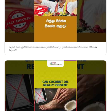
තලපති විජේ, යුක්තිගරුක නායකයෙකු ලෙස වීරත්වයේ ලා දැක්වීමට යොදා ගන්නා, ව්‍යාජ නිර්මාණ
රැල්ලක් !