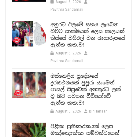
August 6, 2026
Pavithra Sandamali
අනුරට ඊලමේ සහය ලැබෙන
බවට සාක්ෂියක් ලෙස කාලයක්
තිස්සේ වයිරල් වන ඡායාරූපයේ
ඇත්ත කතාව!
August 5, 2026
Pavithra Sandamali
මස්කෙළිය ප්‍රදේශයේ
දුරකථනයක් පුපුරා යාමෙන්
පාසල් සිසුවෙක් අනතුරට ලක්
වූ බව පවසන වීඩියෝවේ
ඇත්ත කතාව!
August 5, 2026
BP Hansani
පිළිකා ප්‍රතිකාරකයක් ලෙස
මඤ්ඤොක්කා සම්බන්ධයෙන්