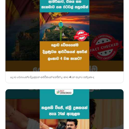
ලොව වේගයෙන්ම දියුණුවන ආර්ථිකයන් අතරින් ලංකාව 4 වන තැනට පත්වුණා ද