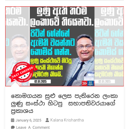
නොමගයන සුළු ලෙස පැතිරෙන ලංකා
ලුණු සංස්ථා හිටපු සභාපතිවරයාගේ
ප්‍රකාශය
Kalana Krishantha
January 6, 2025
On
Leave A Comment