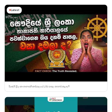
Latest
රියාද්හි ශ්‍රී ලංකා තානාපති කාර්යාලයේ ධර්ම පාසල තහනම් කළාද ?