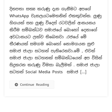
නොමගයන
දිනපතා සත්‍ය කරුණු දැන ගැනීමට අපගේ
සුළු
WhatsApp චැනලයටමෙතනින් එකතුවන්න. ලුණු
ලෙස
පැතිරෙන
හිගයක් සහ ලුණු විදෙස් රටවලින් ආනයනය
ලංකා
කිරීම සම්බන්ධව සමාජයේ බොහෝ දෙනාගේ
ලුණු
අවධානයට ලක්ව තිබෙනවා .රජයේ මේ
සංස්ථා
තීරණයක් සමගම බොහෝ නොමගයන සුළු
හිටපු
සභාපතිවරයාගේ
සමාජ ජාලා සටහන් පැතිරෙනවා.මේ , එවන්
ප්‍රකාශය
සමාජ ජාලා සටහනක් සම්බන්ධයෙන් අප විසින්
සිදුකරන කරුණු විමසා බැලීමක් . සමාජ ජාලා
සටහන් Social Media Posts සමාජ […]
Continue Reading