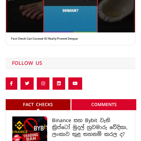
Fact Check Can Coconut Oil Really Prevent Dengue
FOLLOW US
FACT CHECKS
COMMENTS
Binance සහ Bybit වැනි
ක්‍රිප්ටෝ මුදල් හුවමාරු වේදිකා,
ලංකාව තුළ තහනම් කරල ද?