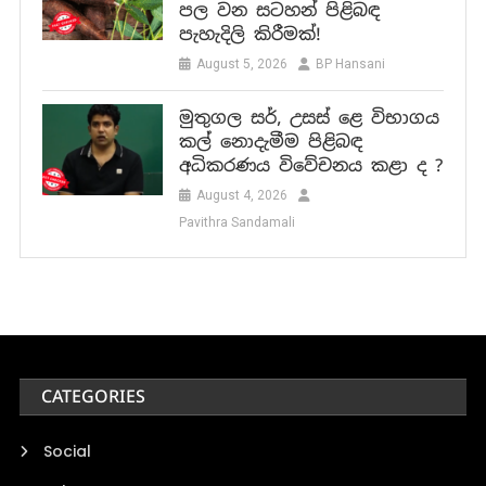
පල වන සටහන් පිළිබඳ
පැහැදිලි කිරීමක්!
August 5, 2026
BP Hansani
මුතුගල සර්, උසස් ළෙ විභාගය
කල් නොදැමීම පිළිබඳ
අධිකරණය විවේචනය කළා ද ?
August 4, 2026
Pavithra Sandamali
CATEGORIES
Social