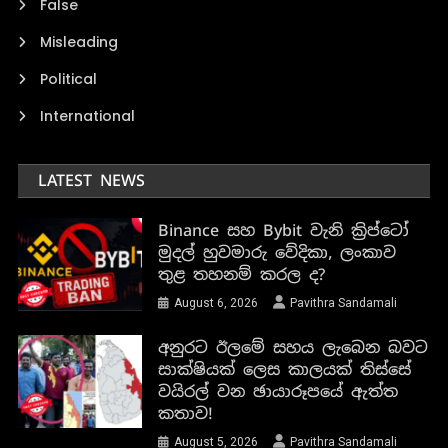
False
Misleading
Political
International
LATEST NEWS
Binance සහ Bybit වැනි ක්‍රිප්ටෝ
මුදල් හුවමාරු වේදිකා, ලංකාව
තුළ තහනම් කරල ද?
August 6, 2026
Pavithra Sandamali
අනුරට ඊලමේ සහය ලැබෙන බවට
සාක්ෂියක් ලෙස කාලයක් තිස්සේ
වයිරල් වන ඡායාරූපයේ ඇත්ත
කතාව!
August 5, 2026
Pavithra Sandamali