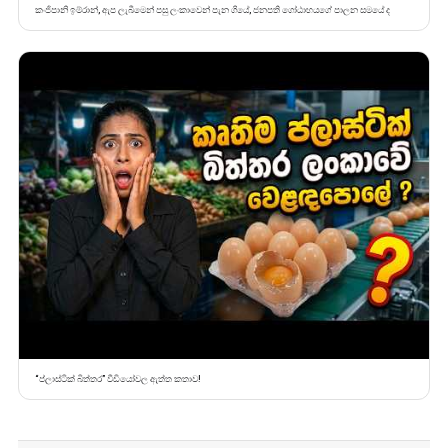
කංජිපානි ඉම්රාන්, ඇප ලැබීමෙන් පසු ලංකාවෙන් පැන ගියේ, ජනපති ගෝඨාභයගේ පාලන සමයේ ද
“ප්ලාස්ටික් බිත්තර” වීඩියෝවල ඇත්ත කතාව!