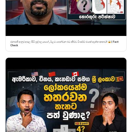
ජනපති අනුර අසල සිටි පුද්ගලයාගේ, ඊළම පෙන්වන බව කිව්ව ටී-ෂර්ට් එකේ ඇත්ත කතාව!
| Fact
Check