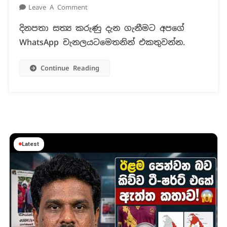
On
Leave A Comment
දියේ
දිනපතා සත්‍ය කරුණු දැන ගැනීමට අපගේ
ගිලෙන
WhatsApp චැනලයටමෙතනින් එකතුවන්න.
මිනිසෙකු
ලෙස
රඟ
Continue Reading
දක්වමින්
,
මිනිසුන්
ගොදුරු
කරගන්නා
කිඹුලන්
Latest
ඉන්න
පුළුවන්ද?