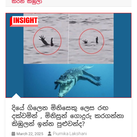
කරන කිඹුලා
දියේ ගිලෙන මිනිසෙකු ලෙස රඟ
දක්වමින් , මිනිසුන් ගොදුරු කරගන්නා
කිඹුලන් ඉන්න පුළුවන්ද?
Piumika Lakshani
March 22, 2025