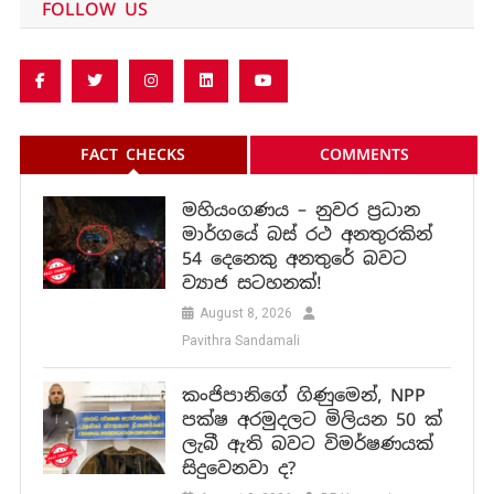
FOLLOW US
FACT CHECKS
COMMENTS
මහියංගණය – නුවර ප්‍රධාන
මාර්ගයේ බස් රථ අනතුරකින්
54 දෙනෙකු අනතුරේ බවට
ව්‍යාජ සටහනක්!
August 8, 2026
Pavithra Sandamali
කංජිපානිගේ ගිණුමෙන්, NPP
පක්ෂ අරමුදලට මිලියන 50 ක්
ලැබී ඇති බවට විමර්ෂණයක්
සිදුවෙනවා ද?