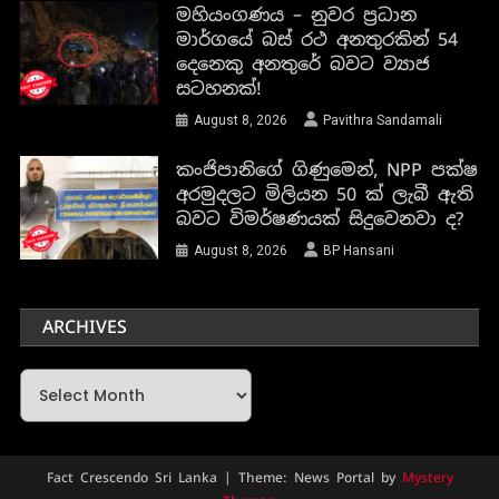
මහියංගණය – නුවර ප්‍රධාන
මාර්ගයේ බස් රථ අනතුරකින් 54
දෙනෙකු අනතුරේ බවට ව්‍යාජ
සටහනක්!
August 8, 2026
Pavithra Sandamali
කංජිපානිගේ ගිණුමෙන්, NPP පක්ෂ
අරමුදලට මිලියන 50 ක් ලැබී ඇති
බවට විමර්ෂණයක් සිදුවෙනවා ද?
August 8, 2026
BP Hansani
ARCHIVES
Archives
Fact Crescendo Sri Lanka
|
Theme: News Portal by
Mystery