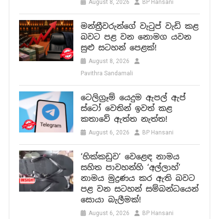
August 8, 2026
BP Hansani
මන්ත්‍රීවරුන්ගේ වැටුප් වැඩි කළ
බවට පළ වන නොමග යවන
සුළු සටහන් පෙළක්!
August 8, 2026
Pavithra Sandamali
ටෙලිග්‍රෑම් යෙදුම ඇපල් ඇප්
ස්ටෝ වෙතින් ඉවත් කළ
කතාවේ ඇත්ත නැත්ත!
August 6, 2026
BP Hansani
‘හික්කඩුව’ වෙළෙඳ නාමය
සහිත පාවහන්හි ‘අල්ලාහ්’
නාමය මුද්‍රණය කර ඇති බවට
පළ වන සටහන් සම්බන්ධයෙන්
සොයා බැලීමක්!
August 6, 2026
BP Hansani