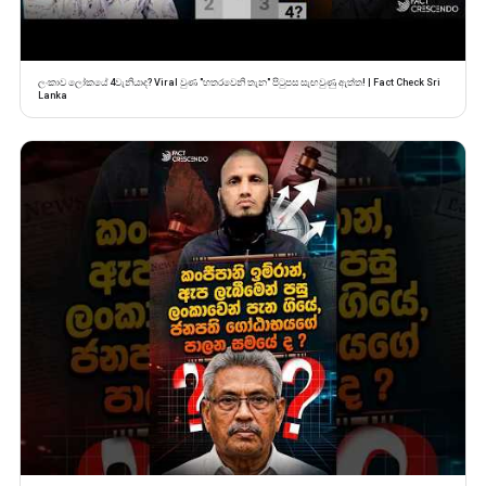
ලංකාව ලෝකයේ 4වැනියාද? Viral වුණ "හතරවෙනි තැන" පිටුපස සැඟවුණු ඇත්ත! | Fact Check Sri
Lanka