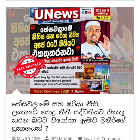
තේසවලාමේ සහ ෂරියා නීති,
ලංකාවේ පොදු නීති පද්ධතියට එකතු
කරන බවට නියෝජ්‍ය ඇමති මුනීර්ගේ
ප්‍රකාශයක් ?
On
BP Hansani
Leave A Comment
May 30, 2026