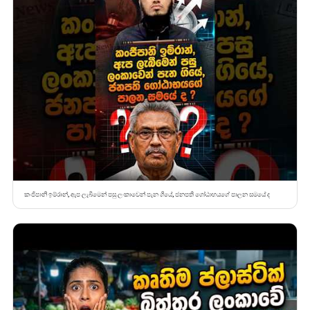
කංජිපානි ඉම්රාන්, ඇප ලැබීමෙන් පසු ලංකාවෙන් පැන ගියේ, ජනපති ගෝඨාභයගේ පාලන සමයේ ද