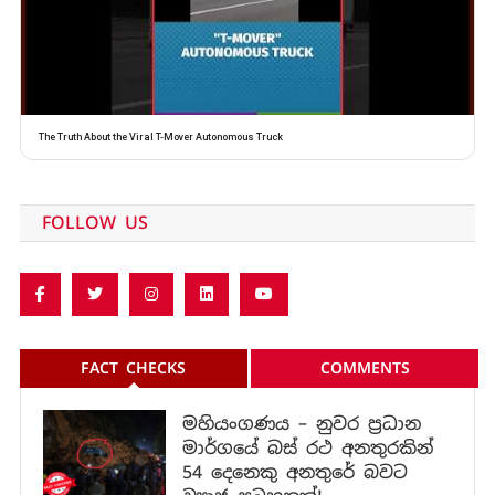
The Truth About the Viral T-Mover Autonomous Truck
FOLLOW US
FACT CHECKS
COMMENTS
මහියංගණය – නුවර ප්‍රධාන
මාර්ගයේ බස් රථ අනතුරකින්
54 දෙනෙකු අනතුරේ බවට