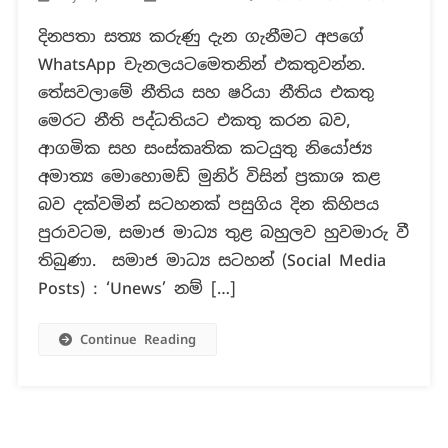
තේසවලා
දිනපතා සත්‍ය කරුණු දැන ගැනීමට අපගේ
සහ
WhatsApp චැනලයටමෙතනින් එකතුවන්න.
ෂරියා
නීති,
තේසවලාමේ නීතිය සහ ෂරියා නීතිය එකතු
ලංකාවේ
මෙරට නීති පද්ධතියට එකතු කරන බව,
පොදු
ආගමික සහ සංස්කෘතික කටයුතු නියෝජ්‍ය
නීති
අමාත්‍ය මොහොමඩ් මුනිර් විසින් ප්‍රකාශ කළ
පද්ධතියට
එකතු
බව දක්වමින් සටහනක් පසුගිය දින කිහිපය
කරන
පුරාවටම, සමාජ මාධ්‍ය තුළ බහුලව හුවමාරු වී
බවට
තිබුණා. සමාජ මාධ්‍ය සටහන් (Social Media
නියෝජ්‍ය
Posts) : ‘Unews’ නම් […]
ඇමති
මුනීර්ගේ
Continue Reading
ප්‍රකාශයක්
?