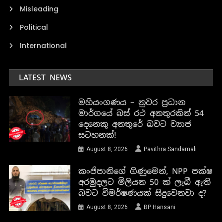
Misleading
Political
International
LATEST NEWS
මහියංගණය – නුවර ප්‍රධාන
මාර්ගයේ බස් රථ අනතුරකින් 54
දෙනෙකු අනතුරේ බවට ව්‍යාජ
සටහනක්!
August 8, 2026
Pavithra Sandamali
කංජිපානිගේ ගිණුමෙන්, NPP පක්ෂ
අරමුදලට මිලියන 50 ක් ලැබී ඇති
බවට විමර්ෂණයක් සිදුවෙනවා ද?
August 8, 2026
BP Hansani