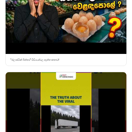
“ප්ලාස්ටික් බිත්තර” වීඩියෝවල ඇත්ත කතාව!