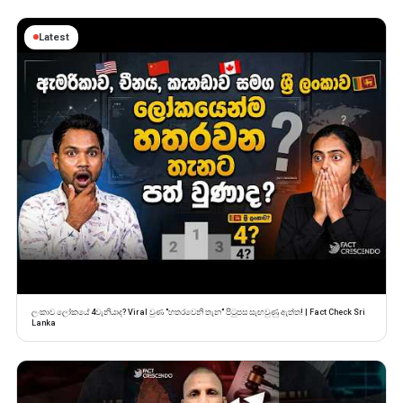
Latest
ලංකාව ලෝකයේ 4වැනියාද? Viral වුණ "හතරවෙනි තැන" පිටුපස සැඟවුණු ඇත්ත! | Fact Check Sri
Lanka