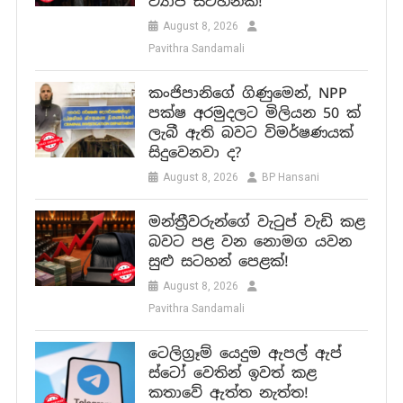
ව්‍යාජ සටහනක්!
August 8, 2026
Pavithra Sandamali
කංජිපානිගේ ගිණුමෙන්, NPP
පක්ෂ අරමුදලට මිලියන 50 ක්
ලැබී ඇති බවට විමර්ෂණයක්
සිදුවෙනවා ද?
August 8, 2026
BP Hansani
මන්ත්‍රීවරුන්ගේ වැටුප් වැඩි කළ
බවට පළ වන නොමග යවන
සුළු සටහන් පෙළක්!
August 8, 2026
Pavithra Sandamali
ටෙලිග්‍රෑම් යෙදුම ඇපල් ඇප්
ස්ටෝ වෙතින් ඉවත් කළ
කතාවේ ඇත්ත නැත්ත!