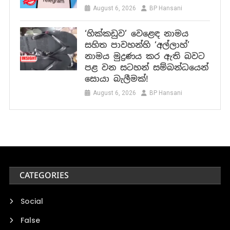
August 6, 2026
BP Hansani
‘හික්කඩුව’ වෙළෙඳ නාමය
සහිත පාවහන්හි ‘අල්ලාහ්’
නාමය මුද්‍රණය කර ඇති බවට
පළ වන සටහන් සම්බන්ධයෙන්
සොයා බැලීමක්!
August 6, 2026
BP Hansani
CATEGORIES
Social
False