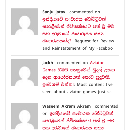
Sanju jatav
commented on
ඉන්දියාවේ සංචාරක බෝට්ටුවක්
පෙරළීමෙන් ජීවිතක්ෂයට පත් වූ මව
සහ දරුවාගේ ඡායාරූපය සත්‍ය
ඡායාරූපයක්ද?
: Request for Review
and Reinstatement of My Faceboo
jackh
commented on
Aviator
Games ඔබට පහසුවෙන් මුදල් උපයා
දෙන ආයෝජනයක් නොව සූදුවකි,
ප්‍රවේශම් වන්න!
: Most content I've
seen about aviator games just sc
Waseem Akram Akram
commented
on
ඉන්දියාවේ සංචාරක බෝට්ටුවක්
පෙරළීමෙන් ජීවිතක්ෂයට පත් වූ මව
සහ දරුවාගේ ඡායාරූපය සත්‍ය