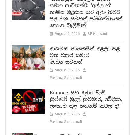
සහිත පාවහන්හි ‘අල්ලාහ්’
නාමය මුද්‍රණය කර ඇති බවට
පළ වන සටහන් සම්බන්ධයෙන්
සොයා බැලීමක්!
August 6, 2026
BP Hansani
ආගමික නායකයින් අළලා පළ
වන ව්‍යාජ සමාජ
මාධ්‍ය සටහන්!
August 6, 2026
Pavithra Sandamali
Binance සහ Bybit වැනි
ක්‍රිප්ටෝ මුදල් හුවමාරු වේදිකා,
ලංකාව තුළ තහනම් කරල ද?
August 6, 2026
Pavithra Sandamali