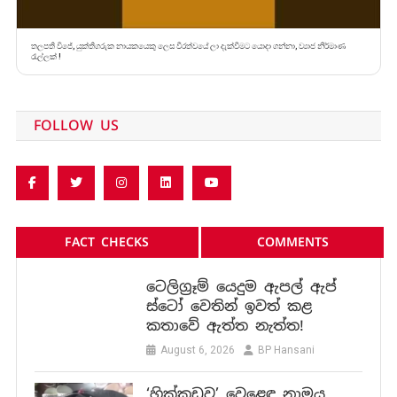
තලපති විජේ, යුක්තිගරුක නායකයෙකු ලෙස වීරත්වයේ ලා දැක්වීමට යොදා ගන්නා, ව්‍යාජ නිර්මාණ
රැල්ලක් !
FOLLOW US
FACT CHECKS
COMMENTS
ටෙලිග්‍රෑම් යෙදුම ඇපල් ඇප්
ස්ටෝ වෙතින් ඉවත් කළ
කතාවේ ඇත්ත නැත්ත!
August 6, 2026
BP Hansani
‘හික්කඩුව’ වෙළෙඳ නාමය