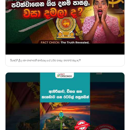
රියාද්හි ශ්‍රී ලංකා තානාපති කාර්යාලයේ ධර්ම පාසල තහනම් කළාද ?