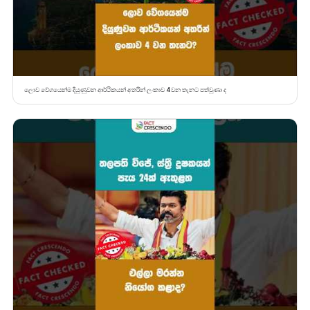
ලොව වේගයෙන්ම දියුණුවන ආර්ථිකයන් අතරින් ලංකාව 4 වන තැනට පත්වුණා ද