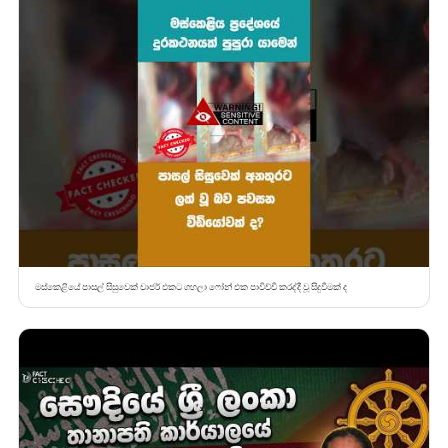
මස්කෙළියේ පාසල් සිසුවෙක් චාජර් එකට ගහලා ෆෝන් එක පාවිච්චි කරද්දී වූ සිදුවීමක් ද