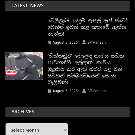
LATEST NEWS
ටෙලිග්‍රෑම් යෙදුම ඇපල් ඇප් ස්ටෝ
වෙතින් ඉවත් කළ කතාවේ ඇත්ත
නැත්ත!
August 6, 2026
BP Hansani
‘හික්කඩුව’ වෙළෙඳ නාමය සහිත
පාවහන්හි ‘අල්ලාහ්’ නාමය
මුද්‍රණය කර ඇති බවට පළ වන
සටහන් සම්බන්ධයෙන් සොයා
බැලීමක්!
August 6, 2026
BP Hansani
ARCHIVES
Archives