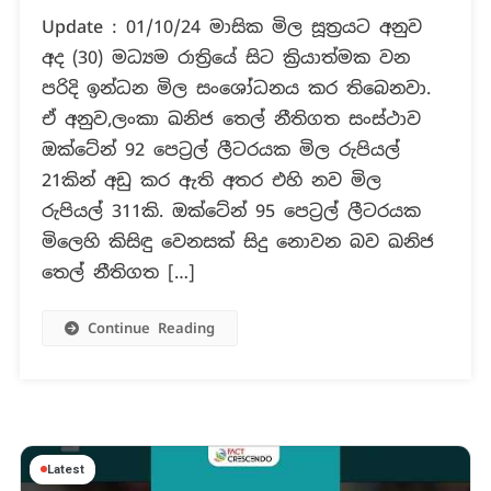
NPP
Update : 01/10/24 මාසික මිල සූත්‍රයට අනුව
ආණ්ඩුවක්
අද (30) මධ්‍යම රාත්‍රියේ සිට ක්‍රියාත්මක වන
යටතේ
කිරි
පරිදි ඉන්ධන මිල සංශෝධනය කර තිබෙනවා.
පිටි,
ඒ අනුව,ලංකා ඛනිජ තෙල් නීතිගත සංස්ථාව
පෙට්‍රල්,
ඔක්ටේන් 92 පෙට්‍රල් ලීටරයක මිල රුපියල්
විදුලි
21කින් අඩු කර ඇති අතර එහි නව මිල
බිල
මිල
රුපියල් 311කි. ඔක්ටේන් 95 පෙට්‍රල් ලීටරයක
පහත
මිලෙහි කිසිඳු වෙනසක් සිදු නොවන බව ඛනිජ
හෙළලා
තෙල් නීතිගත […]
ද?
Continue Reading
Latest