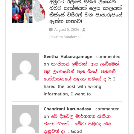
අනුරට ඊලමේ සහය ලැබෙන
බවට සාක්ෂියක් ලෙස කාලයක්
තිස්සේ වයිරල් වන ඡායාරූපයේ
ඇත්ත කතාව!
August 5, 2026
Pavithra Sandamali
Geetha Habaragamage
commented
on
කංජිපානි ඉම්රාන්, ඇප ලැබීමෙන්
පසු ලංකාවෙන් පැන ගියේ, ජනපති
ගෝඨාභයගේ පාලන සමයේ ද ?
: I
hared the post with wrong
information, I want to
Chandrani karunadasa
commented
on
මේ දිනවල මාර්ගගත රැකියා
වංචා රැසක් – මේවා පිළිබඳ ඔබ
දැනුවත් ද?
: Good