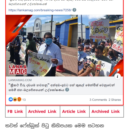
FB Link
Archived Link
Article Link
Archived Link
තවත් ෆේස්බුක් පිටු කිහිපයක මෙම සටහන