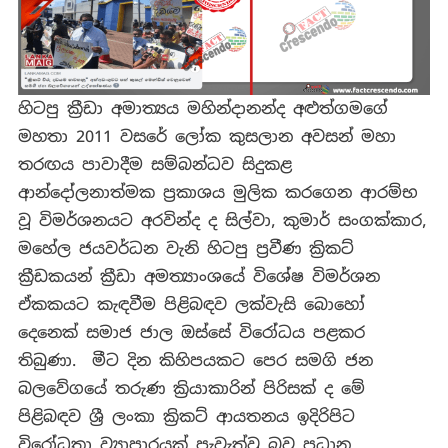
උපහාසාත්ම
කෝණයකින්
පලවූ
සාවද්‍ය
පුවතක්!
හිටපු ක්‍රීඩා අමාත්‍යය මහින්දානන්ද අළුත්ගමගේ
මහතා 2011 වසරේ ලෝක කුසලාන අවසන් මහා
තරඟය පාවාදීම සම්බන්ධව සිදුකළ
ආන්දෝලනාත්මක ප්‍රකාශය මුලික කරගෙන ආරම්භ
වූ විමර්ශනයට අරවින්ද ද සිල්වා, කුමාර් සංගක්කාර,
මහේල ජයවර්ධන වැනි හිටපු ප්‍රවීණ ක්‍රිකට්
ක්‍රීඩකයන් ක්‍රීඩා අමත්‍යාංශයේ විශේෂ විමර්ශන
ඒකකයට කැඳවීම පිළිබඳව ලක්වැසි බොහෝ
දෙනෙක් සමාජ ජාල ඔස්සේ විරෝධය පළකර
තිබුණා. මීට දින කිහිපයකට පෙර සමගි ජන
බලවේගයේ තරුණ ක්‍රියාකාරින් පිරිසක් ද මේ
පිළිබඳව ශ්‍රී ලංකා ක්‍රිකට් ආයතනය ඉදිරිපිට
විරෝධතා ව්‍යාපාරයක් පැවැත්වු බව ප්‍රධාන