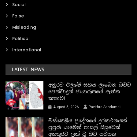
Social
False
Misleading
Political
International
LATEST NEWS
අනුරට ඊලමේ සහය ලැබෙන බවට
පෙන්වාදුන් ඡායාරූපයේ ඇත්ත
කතාව!
August 5, 2026
Pavithra Sandamali
මස්කෙළිය ප්‍රදේශයේ දුරකථනයක්
පුපුරා යාමෙන් පාසල් සිසුවෙක්
අනතුරට ලක් වූ බව පවසන