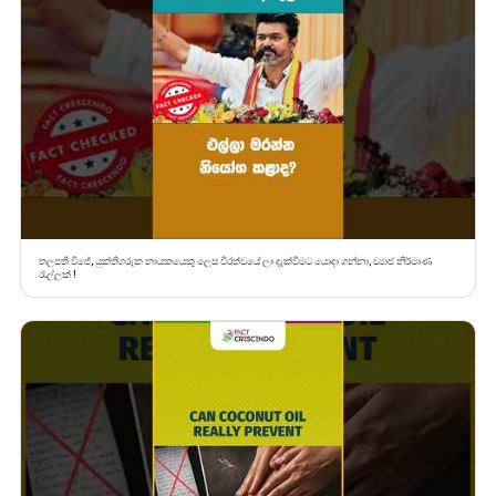
තලපති විජේ, යුක්තිගරුක නායකයෙකු ලෙස වීරත්වයේ ලා දැක්වීමට යොදා ගන්නා, ව්‍යාජ නිර්මාණ
රැල්ලක් !