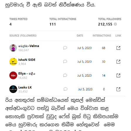
හුවමාරු වී ඇති බවත් නිරීක්ෂණය විය.
රිය අනතුරක් සම්බන්ධයෙන් කුසල් මෙන්ඩිස්
අත්අඩංගුවට පත්වූ බැවින් මෙය විශ්වාස කළ
නොහැකි පුවතක් වුවුද ෆේස් බුක් පිටු කිහිපයක්ම
මෙය හුවමාරු කරගෙන තිබීම හේතුවෙන් මෙම