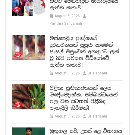
බවට පෙන්වාදුන් ඡායාරූපයේ
ඇත්ත කතාව!
August 5, 2026
Pavithra Sandamali
මස්කෙළිය ප්‍රදේශයේ
දුරකථනයක් පුපුරා යාමෙන්
පාසල් සිසුවෙක් අනතුරට ලක්
වූ බව පවසන වීඩියෝවේ
ඇත්ත කතාව!
August 5, 2026
BP Hansani
පිළිකා ප්‍රතිකාරකයක් ලෙස
මඤ්ඤොක්කා සම්බන්ධයෙන්
පල වන සටහන් පිළිබඳ
පැහැදිලි කිරීමක්!
August 5, 2026
BP Hansani
මුතුගල සර්, උසස් ළෙ විභාගය