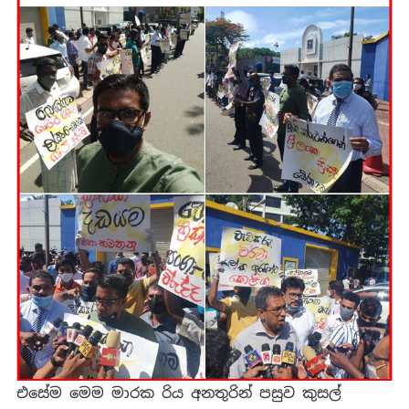
එසේම මෙම මාරක රිය අනතුරින් පසුව කුසල්