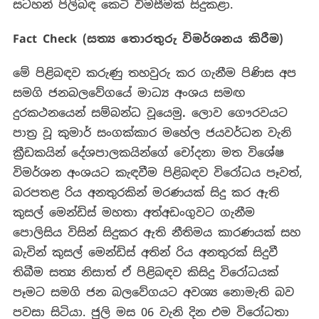
සටහන් පිලිබඳ කෙටි විමසීමක් සිදුකළා.
Fact Check (
සත්‍ය
තොරතුරු
විමර්ශනය
කිරීම
)
මේ පිළිබඳව කරුණු තහවුරු කර ගැනීම පිණිස අප
සමගි ජනබලවේගයේ
මාධ්‍ය අංශය සමඟ
දුරකථනයෙන් සම්බන්ධ වූයෙමු
.
ලොව ගෞරවයට
පාත්‍ර වූ කුමාර් සංගක්කාර මහේල ජයවර්ධන වැනි
ක්‍රීඩකයින් දේශපාලකයින්ගේ චෝදනා මත විශේෂ
විමර්ශන අංශයට කැඳවීම පිළිබඳව විරෝධය
පෑවත්,
බරපතළ රිය අනතුරකින් මරණයක් සිදු කර ඇති
කුසල් මෙන්ඩිස් මහතා අත්අඩංගුවට ගැනීම
පොලිසිය විසින් සිදුකර ඇති නීතිමය කාරණයක් සහ
බැවින් කුසල් මෙන්ඩිස් අතින් රිය අනතුරක් සිදුවී
තිබීම සත්‍ය නිසාත් ඒ පිළිබඳව කිසිදු විරෝධයක්
පෑමට සමගි ජන බලවේගයට අවශ්‍ය නොමැති බව
පවසා සිටියා. ජුලි මස 06 වැනි දින එම විරෝධතා