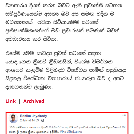
ව්‍යාපාරය දියත් කරන බවට ඇති ප්‍රවෘත්ති සටහන
සම්පූර්ණයෙන්ම අසත්‍ය බව අප සමඟ එදින ම
මධ්‍යහනයේ පවසා සිටියා.මෙම සටහන්
ප්‍රතිපාක්ෂිකයන්ගේ මඩ ප්‍රචාරයක් පමණක් බවත්
අවධාරනය කර සිටියා.
එසේම මෙම සාවද්‍ය පුවත් සටහන් සඳහා
යොදාගෙන ක්‍රිකට් ක්‍රීඩකයින්, විශේෂ විමර්ශන
අංශයට කැඳවීම පිළිබඳව විරෝධය පාමින් පසුගියදා
සිදුකල විරෝධතා ව්‍යාපාරයේ ඡායාරුප බව ද අපට
දැකගනන්ට ලැබුණා.
Link
|
Archived