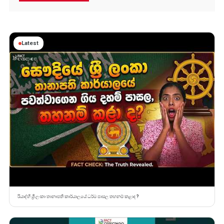
Latest
රියාද්හි ශ්‍රී ලංකා තානාපති කාර්යාලයේ ධර්ම පාසල තහනම් කළාද ?