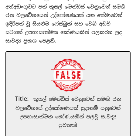
අත්අඩංගුවට පත් කුසල් මෙන්ඩිස් වෙනුවෙන් සමගි
ජන බලවේගයෙන් උද්ඝෝෂණයක් යන තේමාවෙන්
ඉදිරිපත් වූ සියළුම ෆේස්බුක් සහ වෙබ් අඩවි
සටහන් උපහාසාත්මක කෝණයකින් පලකරන ලද
සාවද්‍ය ප්‍රකශ පෙළකි.
Title:
කුසල් මෙන්ඩිස් වෙනුවෙන් සමඟි ජන
බලවේගයේ උද්ඝෝෂණයක් සුදානම් යනුවෙන්
උපහාසාත්මක කෝණයකින් පලවූ සාවද්‍ය
පුවතක්!