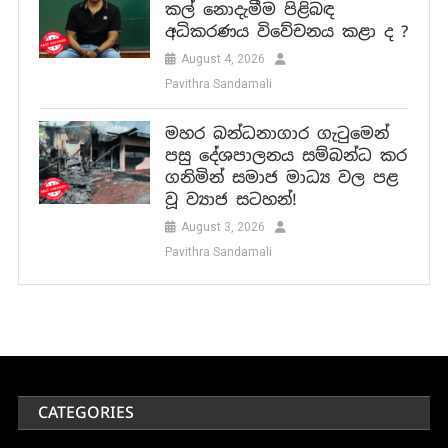
කල් නොදැමීම පිළිබඳ
අධිකරණය විවේචනය කළා ද ?
August 4, 2026
Pavithra Sandamali
මහර බන්ධනාගාර ගැටුමෙන්
පසු දේශපාලනය සම්බන්ධ කර
ගනිමින් සමාජ මාධ්‍ය වල පළ
වූ ව්‍යාජ සටහන්!
August 3, 2026
Pavithra Sandamali
CATEGORIES