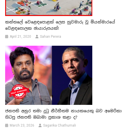
කන්තලේ වෙළෙඳපොළක් ලෙස හුවමාරු වූ මියන්මාරයේ
වෙළඳපොලක ඡායාරුපයක්!
April 21, 2020
Sahan Perera
ජනපති අනුර තමා දුටු නීර්භීතම නායකයෙකු බව අමෙරිකා
හිටපු ජනපති ඔබාමා ප්‍රකාශ කළා ද?
March 23, 2026
Sagarika Chathumali