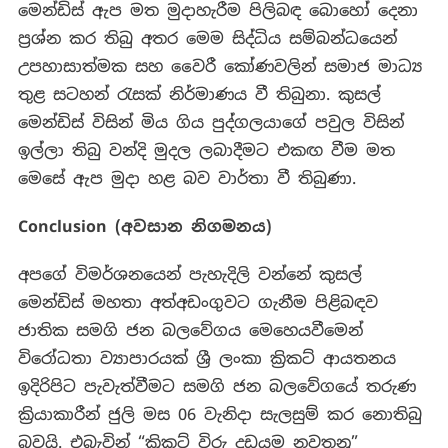
මෙන්ඩිස් ඇප මත මුදාහැරීම පිලිබඳ බොහෝ දෙනා
ප්‍රශ්න කර තිබු අතර මෙම සිද්ධිය සම්බන්ධයෙන්
උපහාසාත්මක සහ වෛරී කෝණවලින් සමාජ මාධ්‍ය
තුළ සටහන් රැසක් නිර්මාණය වී තිබුනා.
කුසල්
මෙන්ඩිස් විසින් මිය ගිය පුද්ගලයාගේ පවුල විසින්
ඉල්ලා තිබු වන්දි මුදල ලබාදීමට එකඟ වීම මත
මෙසේ ඇප මුදා හළ බව වාර්තා වී තිබුණා.
Conclusion (
අවසාන
නිගමනය
)
අපගේ
විමර්ශනයෙන්
පැහැදිලි
වන්නේ
කුසල්
මෙන්ඩිස් මහතා අත්අඩංගුවට ගැනීම පිළිබඳව
ජාතික සමගි ජන බලවේගය මෙහෙයවීමෙන්
විරෝධතා ව්‍යාපාරයක් ශ්‍රී ලංකා ක්‍රිකට් ආයතනය
ඉදිරිපිට පැවැත්වීමට සමගි ජන බලවේගයේ තරුණ
ක්‍රියාකාරීන් ජුලි මස 06 වැනිදා සැලසුම් කර නොතිබු
බවයි. එබැවින් “ක්‍රිකට් විරු දඩයම නවතනු”