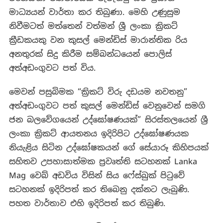
මාධ්‍යයන් වාර්තා කර තිබුණා. මෙහි උණුසුම
නිවීමටත් මත්තෙන් වත්මන් ශ්‍රී ලංකා ක්‍රිකට්
ක්‍රීඩකයකු වන කුසල් මෙන්ඩිස් මාරාන්තික රිය
අනතුරක් සිදු කිරීම සම්බන්ධයෙන් පොලිස්
අත්අඩංගුවට පත් විය.
මෙවන් පසුබිමක “ක්‍රිකට් විරු දඩයම නවතනු”
අත්අඩංගුවට පත් කුසල් මෙන්ඩිස් වෙනුවෙන් සමගි
ජන බලවේගයෙන් උද්ඝෝෂණයක්” සිරස්තලයෙන් ශ්‍රී
ලංකා ක්‍රිකට් ආයතනය ඉදිරිපිට උද්ඝෝෂණයක
නියැළිය සිටින උද්ඝෝෂකයන් ගේ සේයාරූ කිහිපයක්
සහිතව උපහාසාත්මක ප්‍රවෘත්ති සටහනක් Lanka
Mag
වෙබ් අඩවිය විසින් සිය ෆේස්බුක් පිටුවේ
සටහනක් ඉදිරිපත් කර තිබෙනු දක්නට ලැබුණි.
පහත වාර්තාව එහි ඉදිරිපත් කර තිබුණි.