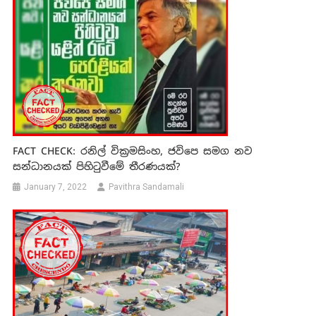
FACT CHECK: රනිල් වික්‍රමසිංහ, ජවිපෙ සමග නව
සන්ධානයක් පිහිටුවීමේ තීරණයක්?
January 7, 2022
Pavithra Sandamali