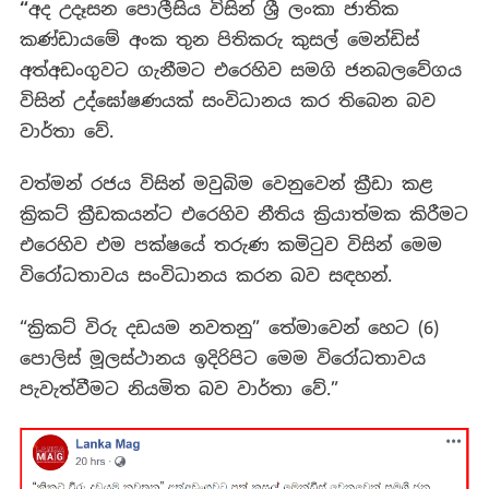
“
අද උදෑසන පොලීසිය විසින් ශ්‍රී ලංකා ජාතික
කණ්ඩායමේ අංක තුන පිතිකරු කුසල් මෙන්ඩිස්
අත්අඩංගුවට ගැනීමට එරෙහිව සමගි ජනබලවේගය
විසින් උද්ඝෝෂණයක් සංවිධානය කර තිබෙන බව
වාර්තා වේ.
වත්මන් රජය විසින් මවුබිම වෙනුවෙන් ක්‍රීඩා කළ
ක්‍රිකට් ක්‍රීඩකයන්ට එරෙහිව නීතිය ක්‍රියාත්මක කිරීමට
එරෙහිව එම පක්ෂයේ තරුණ කමිටුව විසින් මෙම
විරෝධතාවය සංවිධානය කරන බව සඳහන්.
“ක්‍රිකට් විරු දඩයම නවතනු” තේමාවෙන් හෙට (6)
පොලිස් මූලස්ථානය ඉදිරිපිට මෙම විරෝධතාවය
පැවැත්වීමට නියමිත බව වාර්තා වේ.”