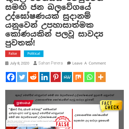
සමඟි ජන බලවේගයේ
උද්ඝෝෂණයක් සුදානම්
යනුවෙන් උපහාසාත්මක
කෝණයකින් පලවූ සාවද්‍ය
පුවතක්!
False
Political
On
Sahan Perera
Leave A Comment
July 8, 2020
කුසල්
මෙන්ඩිස්
වෙනුවෙන්
සමඟි
ජන
බලවේගයේ
උද්ඝෝෂණයක
සුදානම්
යනුවෙන්