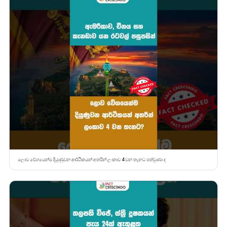
ලොව වේගයෙන්ම දියුණුවන ආර්ථිකයන් අතරින් ලංකාව 4 වන තැනට පත්වුණා ද