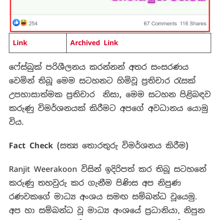
Link
Archived Link
ෆේස්බුක් පරිශීලනය කරන්නන් අතර සංසරණය
වෙමින් තිබූ මෙම සටහනට හිමිවූ ප්‍රතිචාර රැසක්
උපහාසාත්මක ප්‍රතිචාර
නිසා
,
මෙම සටහන පිළිබඳව
කරුණු විමර්ශනයක් කිරීමට අපගේ අවධානය යොමු
විය.
Fact Check (
සත්‍ය
තොරතුරු
විමර්ශනය
කිරීම
)
Ranjit Weerakoon
විසින් ඉදිරිපත් කර තිබූ සටහනේ
කරුණු තහවුරු කර ගැනීම පිණිස අප නිපුණ
රණවකගේ මාධ්‍ය අංශය සමඟ සම්බන්ධ වූයෙමු.
අප හා සම්බන්ධ වූ මාධ්‍ය අංශයේ ප්‍රධානියා, නිපුන