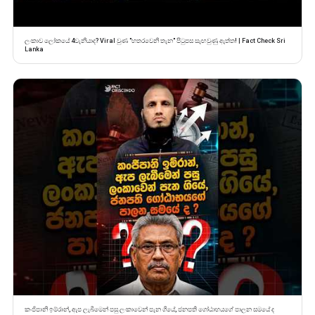
ලංකාව ලෝකයේ 4වැනියාද? Viral වුණ "හතරවෙනි තැන" පිටුපස සැඟවුණු ඇත්ත! | Fact Check Sri
Lanka
කංජිපානි ඉම්රාන්, ඇප ලැබීමෙන් පසු ලංකාවෙන් පැන ගියේ, ජනපති ගෝඨාභයගේ පාලන සමයේ ද