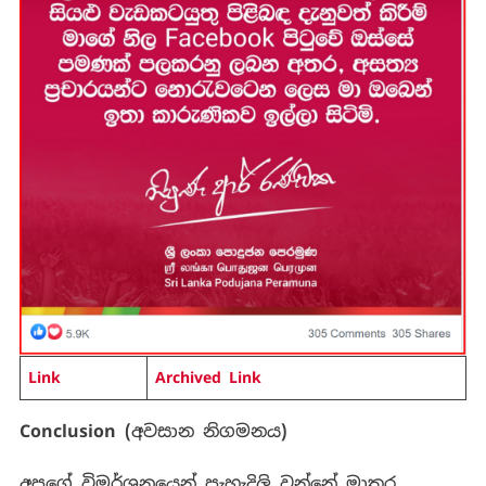
Link
Archived Link
Conclusion (
අවසාන
නිගමනය
)
අපගේ
විමර්ශනයෙන්
පැහැදිලි
වන්නේ
මාතර