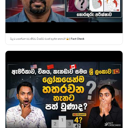
ඊළම පෙන්වන බව කිව්ව ටී-ෂර්ට් එකේ ඇත්ත කතාව!
| Fact Check