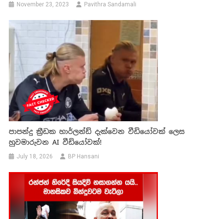
November 23, 2023
Pavithra Sandamali
පාපන්දු ක්‍රීඩක හාර්ලන්ඩ් දැක්වෙන වීඩියෝවක් ලෙස
හුවමාරුවන AI වීඩියෝවක්!
July 18, 2026
BP Hansani