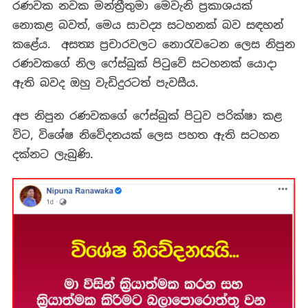
රණවක නවක මන්ත්‍රීතුමා මෙවැනි ප්‍රකාශයක්
නොකළ බවත්, මෙය සාවද්‍ය සටහනක් බව සඳහන්
කළේය. අසත්‍ය ප්‍රචාරවලට නොරැවටෙන ලෙස නිපුන
රණවකගේ නිල ෆේස්බුක් පිටුවේ සටහනක් යොදා
ඇති බවද ඔහු වැඩිදුරටත් පැවසීය.
අප නිපුන රණවකගේ ෆේස්බුක් පිටුව පරික්ෂා කළ
විට, විශේෂ නිවේදනයක් ලෙස පහත ඇති සටහන
දක්නට ලැබුණි.