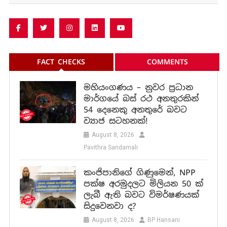
FACT CHECKS
COMMENTS
මහියංගණය – නුවර ප්‍රධාන
මාර්ගයේ බස් රථ අනතුරකින්
54 දෙනෙකු අනතුරේ බවට
ව්‍යාජ සටහනක්!
August 8, 2026
Pavithra Sandamali
කංජිපානිගේ ගිණුමෙන්, NPP
පක්ෂ අරමුදලට මිලියන 50 ක්
ලැබී ඇති බවට විමර්ෂණයක්
සිදුවෙනවා ද?
August 8, 2026
BP Hansani