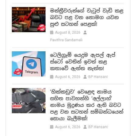
මන්ත්‍රීවරුන්ගේ වැටුප් වැඩි කළ
බවට පළ වන නොමග යවන
සුළු සටහන් පෙළක්!
August 8, 2026
Pavithra Sandamali
ටෙලිග්‍රෑම් යෙදුම ඇපල් ඇප්
ස්ටෝ වෙතින් ඉවත් කළ
කතාවේ ඇත්ත නැත්ත!
August 6, 2026
BP Hansani
‘හික්කඩුව’ වෙළෙඳ නාමය
සහිත පාවහන්හි ‘අල්ලාහ්’
නාමය මුද්‍රණය කර ඇති බවට
පළ වන සටහන් සම්බන්ධයෙන්
සොයා බැලීමක්!
August 6, 2026
BP Hansani