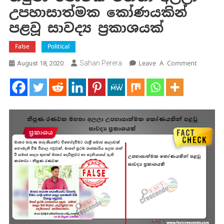
උපහාසාත්මක කෝණයකින්
පළවූ සාවද්‍ය ප්‍රකාශයක්
False
Political
On
Sahan Perera
Leave A Comment
August 18, 2020
නිපුණ
රණවක
මහතා
අලලා
උපහාසා
කෝණයක
පළවූ
සාවද්‍ය
ප්‍රකාශය