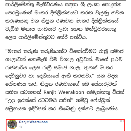
පාර්ලිමේන්තු මැතිවරණය සඳහා ශ්‍රී ලංකා පොදුජන
පෙරමුණෙන් මාතර දිස්ත්‍රික්කයට තරඟ වැදුණු නවක
තරුණයකු වන නිපුන රණවක මාතර දිස්ත්‍රික්කයේ
වැඩිම මනාප සංඛ්‍යාව ලබා ගෙන මන්ත්‍රීවරයෙකු
ලෙස පාර්ලිමේන්තුවට තේරී පත්විය.
“
මාතර තරුණ තරුණියන්ට විනෝදවීමට රාත්‍රී සමාජ
ශාලාවක් නොමැති වීම විශාල අඩුවක්. මාගේ ප්‍රථම
රාජකාරිය ලෙස රාත්‍රී සමාජ ශාලා තුනක් මාතර
දෙවිනුවර හා දෙනියායේ ඇති කරනවා.
”
යන වදන
රෝපණය කර
,
නිපුන රණවකගේ බෙ සේයාරුවක්
සහිත සටහනක් Ranjit Weerakoon
නමැත්තකු විසින්
“
උදා ඉරක්සේ රටටමයි සජිත්
”
නම්වු ෆේස්බුක්
සමුහයක ඉදිරිපත් කර තිබෙණු දක්නට ලැබුණේය.