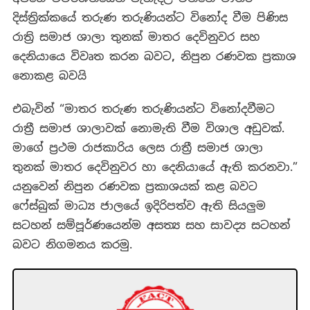
දිස්ත්‍රික්කයේ තරුණ තරුණියන්ට විනෝද වීම පිණිස
රාත්‍රි සමාජ ශාලා තුනක් මාතර දෙවිනුවර සහ
දෙනියායෙ විවෘත කරන බවට
,
නිපුන රණවක ප්‍රකාශ
නොකළ බවයි
එබැවින් “මාතර තරුණ තරුණියන්ට විනෝදවීමට
රාත්‍රී සමාජ ශාලාවක් නොමැති වීම විශාල අඩුවක්.
මාගේ ප්‍රථම රාජකාරිය ලෙස රාත්‍රී සමාජ ශාලා
තුනක් මාතර දෙවිනුවර හා දෙනියායේ ඇති කරනවා.”
යනුවෙන් නිපුන රණවක ප්‍රකාශයක් කළ බවට
ෆේස්බුක් මාධ්‍ය ජාලයේ ඉදිරිපත්ව ඇති සියලුම
සටහන් සම්පූර්ණයෙන්ම අසත්‍ය සහ සාවද්‍ය සටහන්
බවට නිගමනය කරමු.