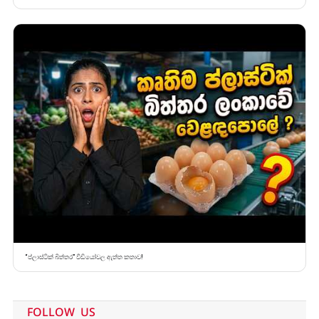
“ප්ලාස්ටික් බිත්තර” වීඩියෝවල ඇත්ත කතාව!
FOLLOW US