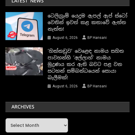
LATEST NEWS
ටෙලිග්‍රෑම් යෙදුම ඇපල් ඇප් ස්ටෝ
වෙතින් ඉවත් කළ කතාවේ ඇත්ත
නැත්ත!
August 6, 2026
BP Hansani
‘හික්කඩුව’ වෙළෙඳ නාමය සහිත
පාවහන්හි ‘අල්ලාහ්’ නාමය
මුද්‍රණය කර ඇති බවට පළ වන
සටහන් සම්බන්ධයෙන් සොයා
බැලීමක්!
August 6, 2026
BP Hansani
ARCHIVES
Archives