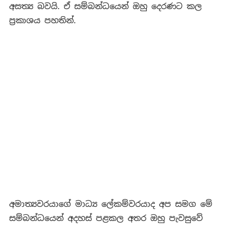
අසත්‍ය බවයි. ඒ සම්බන්ධයෙන් ඔහු දෙරණට කල
ප්‍රකාශය පහතින්.
අමාත්‍යවරයාගේ මාධ්‍ය ලේකම්වරයාද අප සමග මේ
සම්බන්ධයෙන් අදහස් පළකල අතර ඔහු පැවසුවේ