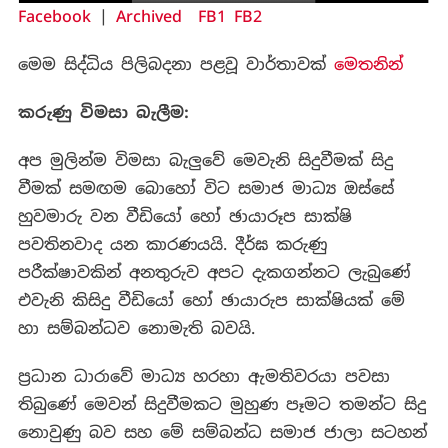
Facebook
|
Archived
FB1
FB2
මෙම සිද්ධිය පිලිබදනා පළවූ වාර්තාවක්
මෙතනින්
කරුණු විමසා බැලීම:
අප මුලින්ම විමසා බැලුවේ මෙවැනි සිදුවීමක් සිදු
වීමක් සමඟම බොහෝ විට සමාජ මාධ්‍ය ඔස්සේ
හුවමාරු වන වීඩියෝ හෝ ඡායාරූප සාක්ෂි
පවතිනවාද යන කාරණයයි. දීර්ඝ කරුණු
පරීක්ෂාවකින් අනතුරුව අපට දැකගන්නට ලැබුණේ
එවැනි කිසිදු වීඩියෝ හෝ ඡායාරුප සාක්ෂියක් මේ
හා සම්බන්ධව නොමැති බවයි.
ප්‍රධාන ධාරාවේ මාධ්‍ය හරහා ඇමතිවරයා පවසා
තිබුණේ මෙවන් සිදුවීමකට මුහුණ පෑමට තමන්ට සිදු
නොවුණු බව සහ මේ සම්බන්ධ සමාජ ජාලා සටහන්