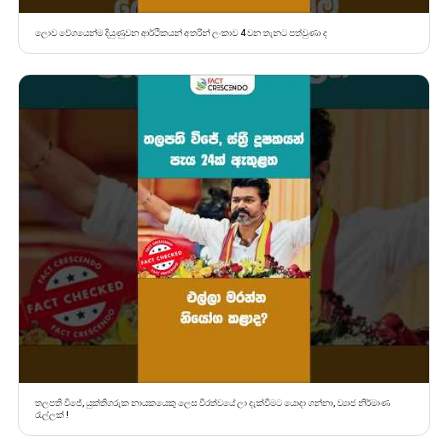
ලොව වේගයෙන්ම දියුණුවන ආර්ථිකයන් අතරින් ලංකාව 4 වන තැනට පත්වුණා ද
තලපති විජේ, යුක්තිගරුක නායකයෙකු ලෙස වීරත්වයේ ලා දැක්වීමට යොදා ගන්නා, ව්‍යාජ නිර්මාණ
රැල්ලක් !