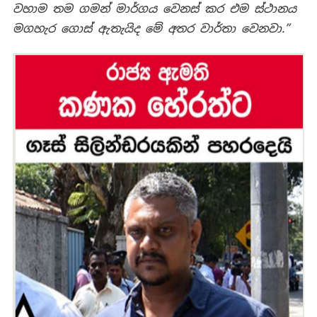
වහාම තම ගමන් මාර්ගය වෙනස් කර එම ස්ථානය
මගහැර ගොස් ඇතැයිද මේ අතර වාර්තා වෙනවා.”