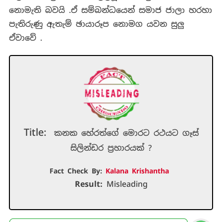
නොමැති බවයි .ඒ සම්බන්ධයෙන් සමාජ ජාලා හරහා
පැතිරුණු ඇතැම් ඡායාරූප නොමග යවන සුලු
ඒවාවේ .
Title:
කනක හේරත්ගේ මොරට රථයට ගෑස්
සිලින්ඩර ප්‍රහාරයක් ?
Fact Check By:
Kalana Krishantha
Result:
Misleading