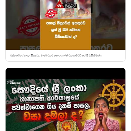
මස්කෙළියේ පාසල් සිසුවෙක් චාජර් එකට ගහලා ෆෝන් එක පාවිච්චි කරද්දී වූ සිදුවීමක් ද