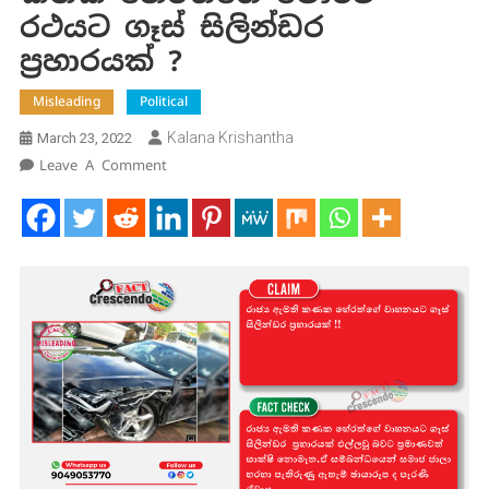
රථයට ගෑස් සිලින්ඩර
ප්‍රහාරයක් ?
Misleading
Political
Kalana Krishantha
March 23, 2022
On
Leave A Comment
කනක
හේරත්ගේ
මොරට
රථයට
ගෑස්
සිලින්ඩර
ප්‍රහාරයක්
?