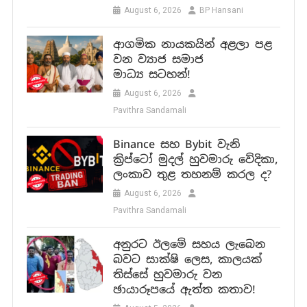
August 6, 2026
BP Hansani
ආගමික නායකයින් අළලා පළ
වන ව්‍යාජ සමාජ
මාධ්‍ය සටහන්!
August 6, 2026
Pavithra Sandamali
Binance සහ Bybit වැනි
ක්‍රිප්ටෝ මුදල් හුවමාරු වේදිකා,
ලංකාව තුළ තහනම් කරල ද?
August 6, 2026
Pavithra Sandamali
අනුරට ඊලමේ සහය ලැබෙන
බවට සාක්ෂි ලෙස, කාලයක්
තිස්සේ හුවමාරු වන
ඡායාරූපයේ ඇත්ත කතාව!