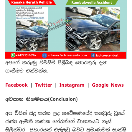
අපගේ කරුණු විමසීම් පිළිබඳ තොරතුරු දැන
ගැනීමට එක්වන්න.
Facebook
|
Twitter
|
Instagram
|
Google News
අවසාන නිගමනය(Conclusion)
අප විසින් සිදු කරන ලද ගවේෂණයේදී තහවුරු වූයේ
රාජ්‍ය ඇමති කණක හේරත්ගේ වාහනයට ගෑස්
සිලින්ඩර ප්‍රහාරයක් එල්ලවූ බවට ප්‍රමාණවත් සාක්ෂි