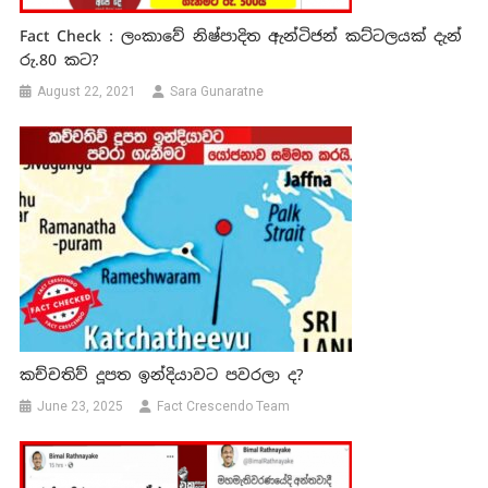
Fact Check : ලංකාවේ නිෂ්පාදිත ඇන්ටිජන් කට්ටලයක් දැන්
රු.80 කට?
August 22, 2021
Sara Gunaratne
කච්චතිව් දූපත ඉන්දියාවට පවරලා ද?
June 23, 2025
Fact Crescendo Team