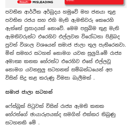
පවතින ආර්ථික අර්බුදය හමුවේ මහ ජනයා තුළ
පවතින රජය සහ එහි මැති ඇමතිවරු කෙරෙහි
ඇත්තේ ප්‍රසාදයක් නොවේ. මෙම පසුබිම තුළ මැති
ඇමතිවරුන්ට එරෙහිව එල්ලවන විරෝධතා පිළිබද
පුවත් විශාල වශයෙන් සමාජ ජාලා තුල පැතිරෙනවා.
මින් සමහර සටහන් නොමග යවන සුලුයි.මේ රාජ්‍ය
අමාත්‍ය කනක හේරත්ට එරෙහිව එසේ එල්ලවූ
නොමග යවනසුලු සටහනක් සම්බන්ධයෙන් අප
විසින් සිදු කළ කරුණු විමසා බැලීමක් .
සමාජ ජාලා සටහන්
ෆේස්බුක් පිටුවක් විසින් රාජ්‍ය ඇමති කනක
හේරත්ගේ ඡායාරූපයක්ද සමගින් එක්කර තිබුණු
සටහනකි මේ .