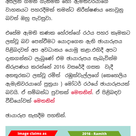
අසලින් ගමන් ගැනීමක් හෝ ඇමතිවරයාගේ
වාහනයට පහරදීමක් තමන්ට නිරීක්ෂණය නොවුනු
බවත් ඔහු පැවසුවා.
එසේම ඇමති කණක හේරත්ගේ රථය පහර කෑමකට
ලක්වූ බව පෙන්වීමට යොදාගෙන ඇති ඡායාරූපය
පිළිබදවත් අප අවධානය යොමු කළා.එහිදී අපට
දැකගන්නට ලැබුණේ එම ඡායාරූපය සැබැවින්ම
නිරූපණය කරන්නේ 2016 වසරේදී ගසක වැදී
අනතුරකට ලක්වූ රමිත් රඹුක්වැල්ලගේ (කෙහෙලිය
ඇමැතිවරයාගේ පුත්‍රයා ) මෝටර් රථයේ ඡායාරූපයක්
බවයි. ඒ සම්බන්ධ පුවතක්
මෙතනින්
. ඒ පිළිබඳව
වීඩියෝවක්
මෙතනින්
ඡායාරූප සැසදීම පහතින්.