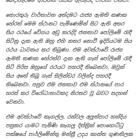
බෙදාහැරීමේ ආයතන රැසක් ඇතැයිද වාර්තා වනවා.
තොරතුරු වාර්තාවන අන්දමට රාජ්‍ය ඇමති කණක
හේරත් මෙම ස්ථානට පැමිණෙමින් සිට ඇති අතර
සිය රථයේ වේගය අඩු කරද්දි ජනතාව පෝලිමේ රැඳී
සිටිනු දැක ඇති ඔහු එහි නතර නොවී ඉදිරියටම සිය
රථය ධාවනය කර තිබුණා. එම අවස්ථාවේ රාජ්‍ය
ඇමති කණක හේරත්ව දැක ඇති ගෑස් පෝලිමේ රැඳී
සිටි පිරිස ඔහුගේ රථයට පහරදී තිබෙනවා. ඔවුන්
සිය අතේ තිබූ ගෑස් සිලින්ඩර වලින්ද පහරදී
තිබෙනවා. පසුව එම ජනතාව එම ස්ථානයේ පාර
හරස් කර විරෝධාතාවකද නිරතව වූ බවට සදහන්
වෙනවා.
එම අවස්ථාවේ කෑගල්ල, රන්වල අලුත්පාර හන්දිය
පසුකර යාමට පැමිණි කෑගලු දිස්ත්‍රික් පොහොට්ටු
පක්ෂයේ පාර්ලිමේන්තු මන්ත්‍රී උදය කාන්ත ගුණතිලක