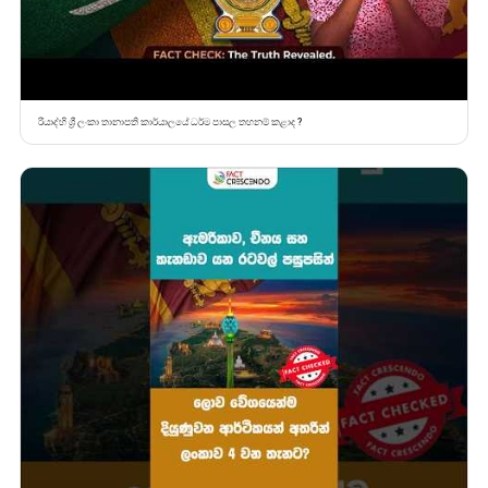
රියාද්හි ශ්‍රී ලංකා තානාපති කාර්යාලයේ ධර්ම පාසල තහනම් කළාද ?