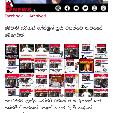
Facebook
|
Archived
මෙවැනි සටහන් ෆේස්බුක් පුරා ව්‍යාප්තව පැවතියේ
මෙලෙසින්.
පහරදීමට ලක්වූ මෝටර් රථයේ ඡායාරුපයක් බව
දක්වමින් සටහන් පෙළක් හුවමාරු වී තිබුනේ