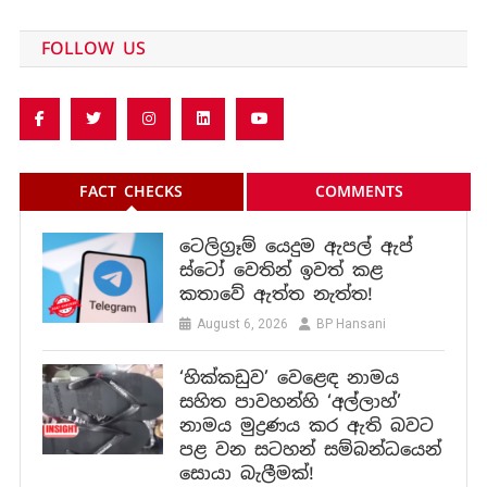
FOLLOW US
FACT CHECKS
COMMENTS
ටෙලිග්‍රෑම් යෙදුම ඇපල් ඇප්
ස්ටෝ වෙතින් ඉවත් කළ
කතාවේ ඇත්ත නැත්ත!
August 6, 2026
BP Hansani
‘හික්කඩුව’ වෙළෙඳ නාමය
සහිත පාවහන්හි ‘අල්ලාහ්’
නාමය මුද්‍රණය කර ඇති බවට
පළ වන සටහන් සම්බන්ධයෙන්
සොයා බැලීමක්!