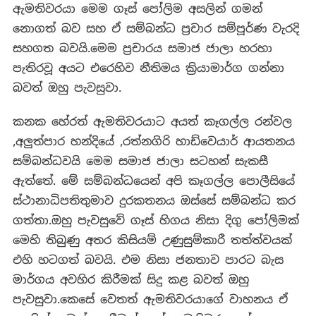
ඇමතිවරයා මෙම ගෑස් පෝලිම අසලින් ගමන්
නොගත් බව සහ ඒ සම්බන්ධ ප්‍රචාර සම්පූර්ණ වැරදි
සහගත බවයි.මෙම ප්‍රචාරය සමාජ ජාලා හරහා
පැතිරවූ අයට එරෙහිව නීතිමය ක්‍රියාමාර්ග ගන්නා
බවත් ඔහු පැවසුවා.
කනක හේරත් ඇමතිවරයාට අයත් කෑගල්ල රන්වල
,අලුත්පාර හන්දියේ ,රත්නගිරි හාඩ්වෙයාර් ආයතනය
සම්බන්ධවයි මෙම සමාජ ජාලා සටහන් සැකසී
ඇත්තේ. මේ සම්බන්ධයෙන් අපි කෑගල්ල පොලීසියේ
ස්ථානාධිපතිතුමාව දුරකතනය ඔස්සේ සම්බන්ධ කර
ගත්තා.ඔහු පැවසුවේ ගෑස් හිගය නිසා දිගු පෝලිමක්
මෙහි තිබුණු අතර කිසියම් උණුසුම්කාරී තත්ත්වයක්
එහි හටගත් බවයි. එම නිසා ජනතාව පාරට බැස
මාර්ගය අවහිර කිරීමක් සිදු කළ බවත් ඔහු
පැවසුවා.කෙසේ වෙතත් ඇමතිවරයාගේ වාහනය ඒ