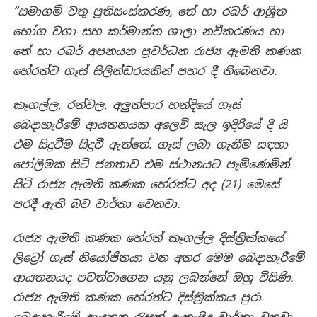
“සමාගම් වතු ප්‍රතිසංස්කරණ, තේ හා රබර් ආශ්‍රිත
භෝග වගා සහ කර්මාන්ත ශාලා නවීකරණය හා
තේ හා රබර් අපනයන ප්‍රවර්ධන රාජ්‍ය ඇමති කණක
හේරත්ට ගෑස් සිලින්ඩරයකින් පහර දී තිබෙනවා.
කෑගල්ල, රන්වල, අලුත්පාර හන්දියේ ගෑස්
බෙදාහැරීමේ ආයතනයක අලෙවි සැල ඉදිරියේ දී යි
එම සිදුවීම සිදුවී ඇත්තේ. ගෑස් ලබා ගැනීම සඳහා
පෝලිමක සිටි ජනතාව එම ස්ථානයට පැමිණෙමින්
සිටි රාජ්‍ය ඇමති කණක හේරත්ට අද (21) මෙසේ
පරදී ඇති බව වාර්තා වෙනවා.
රාජ්‍ය ඇමති කණක හේරත් කෑගල්ල දිස්ත්‍රික්කයේ
ලිට්‍රෝ ගෑස් නියෝජිතයා වන අතර මෙම බෙදාහැරීමේ
ආයතනයද පවත්වාගෙන යනු ලබන්නේ ඔහු විසිණි.
රාජ්‍ය ඇමති කණක හේරත්ට දිස්ත්‍රික්කය පුරා