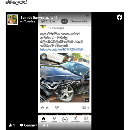
මෙලෙසින්.