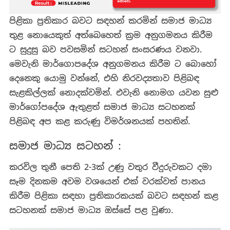
පිළිකා ප්‍රතිකාර බවට සඳහන් කරමින් සමාජ මාධ්‍ය
තුළ නොයෙකුත් අත්බෙහෙත් ක්‍රම අනුගමනය කිරීම
ට සුදුසු බව පවසමින් සටහන් සංසරණය වනවා.
මෙවැනි මාර්ගොපදේශ අනුගමනය කිරීම ට බොහෝ
දෙනෙකු යොමු වන්නේ, එහි නිරවද්‍යතාව පිළිබඳ
සැළකිල්ලක් නොදක්වමින්. එවැනි නොමග යවන සුළු
මාර්ගෝපදේශ ඇතුළත් සමාජ මාධ්‍ය සටහනක්
පිළිබඳ අප කළ කරුණු විමර්ශනයක් පහතින්.
සමාජ මාධ්‍ය සටහන් :
කරවිල තුනී පෙති 2-3ක් උණු වතුර වීදුරුවකට දමා
සෑම දිනකම අවම වශයෙන් එක් වරක්වත් පානය
කිරීම පිළිකා සඳහා ප්‍රතිකාරකයක් බවට සඳහන් කළ
සටහනක් සමාජ මාධ්‍ය ඔස්සේ පළ වුණා.