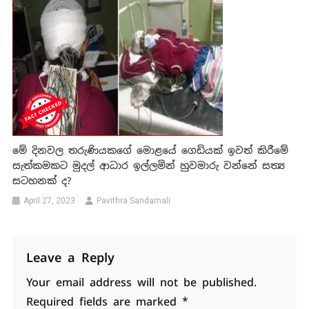
මේ දිනවල තරුණියකගේ මොළයේ ගෙඩියක් ඉවත් කිරීමේ
සැත්කමකට මුදල් ආධාර ඉල්ලමින් හුවමාරු වන්නේ සත්‍ය
සටහනක් ද?
April 27, 2023
Pavithra Sandamali
Leave a Reply
Your email address will not be published.
Required fields are marked
*