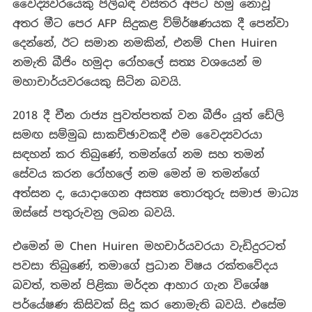
වෛද්‍යවරයෙකු පිලිබඳ විස්තර අපට හමු නොවූ
අතර මීට පෙර AFP සිදුකළ ව්ම්ර්ෂණයක දී පෙන්වා
දෙන්නේ, ඊට සමාන නමකින්, එනම් Chen Huiren
නමැති බීජිං හමුදා රෝහලේ සත්‍ය වශයෙන් ම
මහාචාර්යවරයෙකු සිටින බවයි.
2018 දී චීන රාජ්‍ය පුවත්පතක් වන බීජිං යූත් ඩේලි
සමඟ සම්මුඛ සාකච්ඡාවකදී එම වෛද්‍යවරයා
සඳහන් කර තිබුණේ, තමන්ගේ නම සහ තමන්
සේවය කරන රෝහලේ නම මෙන් ම තමන්ගේ
අත්සන ද, යොදාගෙන අසත්‍ය තොරතුරු සමාජ මාධ්‍ය
ඔස්සේ පතුරුවනු ලබන බවයි.
එමෙන් ම Chen Huiren මහචාර්යවරයා වැඩිදුරටත්
පවසා තිබුණේ, තමාගේ ප්‍රධාන විෂය රක්තවේදය
බවත්, තමන් පිළිකා මර්දන ආහාර ගැන විශේෂ
පර්යේෂණ කිසිවක් සිදු කර නොමැති බවයි. එසේම