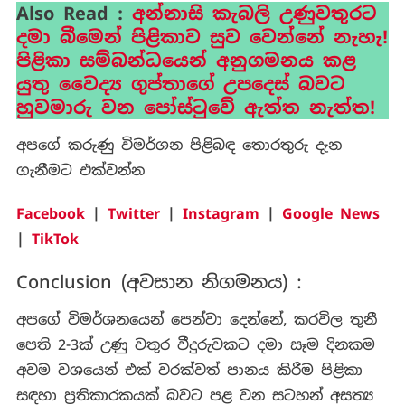
Also Read :
අන්නාසි කැබලි උණුවතුරට
දමා බීමෙන් පිළිකාව සුව වෙන්නේ නැහැ!
පිළිකා සම්බන්ධයෙන් අනුගමනය කළ
යුතු වෛද්‍ය ගුප්තාගේ උපදෙස් බවට
හුවමාරු වන පෝස්ටුවේ ඇත්ත නැත්ත!
අපගේ කරුණු විමර්ශන පිළිබඳ තොරතුරු දැන
ගැනීමට එක්වන්න
Facebook
|
Twitter
|
Instagram
|
Google News
|
TikTok
Conclusion (අවසාන නිගමනය) :
අපගේ විමර්ශනයෙන් පෙන්වා දෙන්නේ, කරවිල තුනී
පෙති 2-3ක් උණු වතුර වීදුරුවකට දමා සෑම දිනකම
අවම වශයෙන් එක් වරක්වත් පානය කිරීම පිළිකා
සඳහා ප්‍රතිකාරකයක් බවට පළ වන සටහන් අසත්‍ය