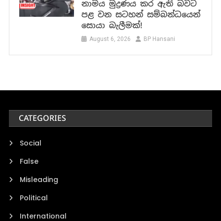
නාමය මුද්‍රණය කර ඇති බවට
පළ වන සටහන් සම්බන්ධයෙන්
සොයා බැලීමක්!
August 6, 2026
BP Hansani
CATEGORIES
Social
False
Misleading
Political
International