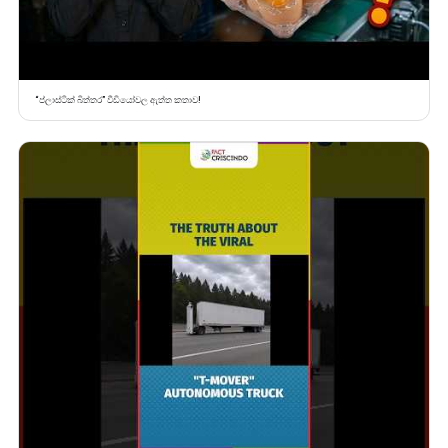
“ප්ලාස්ටික් බිත්තර” වීඩියෝවල ඇත්ත කතාව!