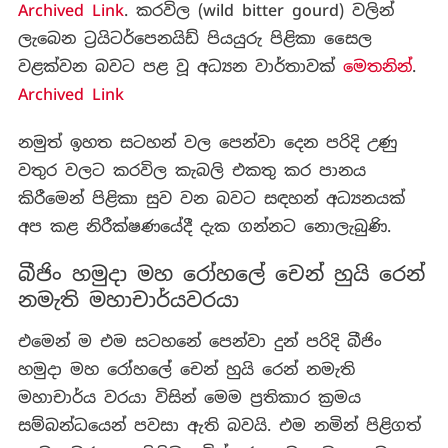
Archived Link
. කරවිල (wild bitter gourd) වලින්
ලැබෙන ට්‍රයිටර්පෙනයිඩ් පියයුරු පිළිකා සෛල
වළක්වන බවට පළ වූ අධ්‍යන වාර්තාවක්
මෙතනින්
.
Archived Link
නමුත් ඉහත සටහන් වල පෙන්වා දෙන පරිදි උණු
වතුර වලට කරවිල කැබලි එකතු කර පානය
කිරීමෙන් පිළිකා සුව වන බවට සඳහන් අධ්‍යනයක්
අප කළ නිරීක්ෂණයේදී දැක ගන්නට නොලැබුණි.
බීජිං හමුදා මහ රෝහලේ චෙන් හුයි රෙන්
නමැති මහාචාර්යවරයා
එමෙන් ම එම සටහනේ පෙන්වා දුන් පරිදි බීජිං
හමුදා මහ රෝහලේ චෙන් හුයි රෙන් නමැති
මහාචාර්ය වරයා විසින් මෙම ප්‍රතිකාර ක්‍රමය
සම්බන්ධයෙන් පවසා ඇති බවයි. එම නමින් පිළිගත්