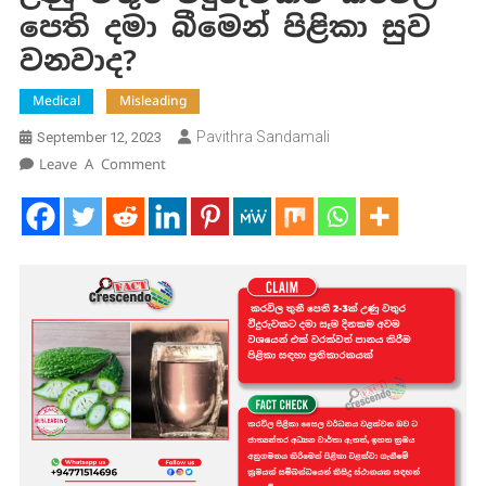
පෙති දමා බීමෙන් පිළිකා සුව
වනවාද?
Medical
Misleading
Pavithra Sandamali
September 12, 2023
On
Leave A Comment
උණු
වතුර
වීදුරුවකට
කරවිල
පෙති
දමා
බීමෙන්
පිළිකා
සුව
වනවාද?