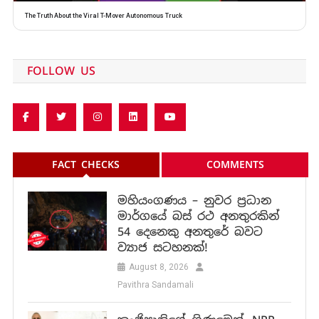
The Truth About the Viral T-Mover Autonomous Truck
FOLLOW US
FACT CHECKS
COMMENTS
මහියංගණය – නුවර ප්‍රධාන
මාර්ගයේ බස් රථ අනතුරකින්
54 දෙනෙකු අනතුරේ බවට
ව්‍යාජ සටහනක්!
August 8, 2026
Pavithra Sandamali