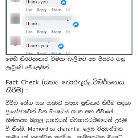
මෙහි නිරවද්‍යතාව විමසා බැලීමට අප පියවර ගනු
ලැබුවේ මෙලෙසින්.
Fact Check (සත්‍ය තොරතුරු විමර්ශනය
කිරීම) :
විවිධ රෝග සහ ආබාධ සඳහා ප්‍රතිකාර කිරීම සඳහා
ප්‍රයෝජනවත් වන ඖෂධීය ශාක සහ ඒවායේ
නිෂ්පාදන බහුල ප්‍රභවයන් ස්වභාවධර්මයෙන් උරුම
වී තිබේ. Momordica charantia, ලෙස විද්‍යාත්මක
නාමයෙන් හඳුන්වන කරවිල , සාම්ප්‍රදායික ඖෂධ