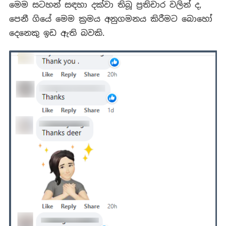
මෙම සටහන් සඳහා දක්වා තිබූ ප්‍රතිචාර වලින් ද,
පෙනී ගියේ මෙම ක්‍රමය අනුගමනය කිරීමට බොහෝ
දෙනෙකු ඉඩ ඇති බවකි.