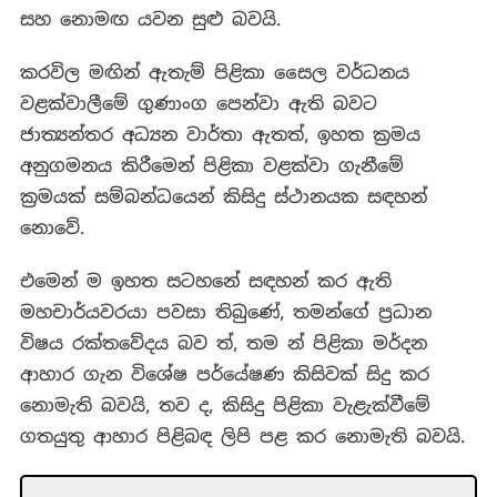
සහ නොමඟ යවන සුළු බවයි.
කරවිල මඟින් ඇතැම් පිළිකා සෛල වර්ධනය
වළක්වාලීමේ ගුණාංග පෙන්වා ඇති බවට
ජාත්‍යන්තර අධ්‍යන වාර්තා ඇතත්, ඉහත ක්‍රමය
අනුගමනය කිරීමෙන් පිළිකා වළක්වා ගැනීමේ
ක්‍රමයක් සම්බන්ධයෙන් කිසිදු ස්ථානයක සඳහන්
නොවේ.
එමෙන් ම ඉහත සටහනේ සඳහන් කර ඇති
මහචාර්යවරයා පවසා තිබුණේ, තමන්ගේ ප්‍රධාන
විෂය රක්තවේදය බව ත්, තම න් පිළිකා මර්දන
ආහාර ගැන විශේෂ පර්යේෂණ කිසිවක් සිදු කර
නොමැති බවයි, තව ද, කිසිදු පිළිකා වැළැක්වීමේ
ගතයුතු ආහාර පිළිබඳ ලිපි පළ කර නොමැති බවයි.