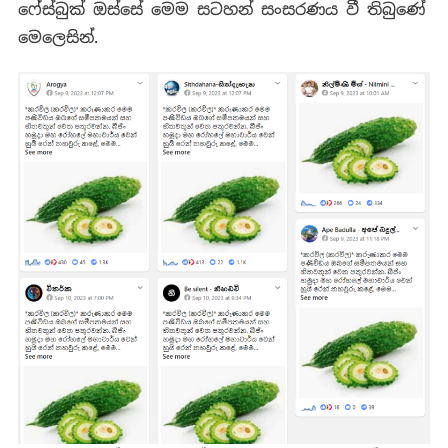
ෆේස්බුක් ඔස්සේ මෙම සටහන් සංසරණය වී තිබුණේ
මෙලෙසින්.