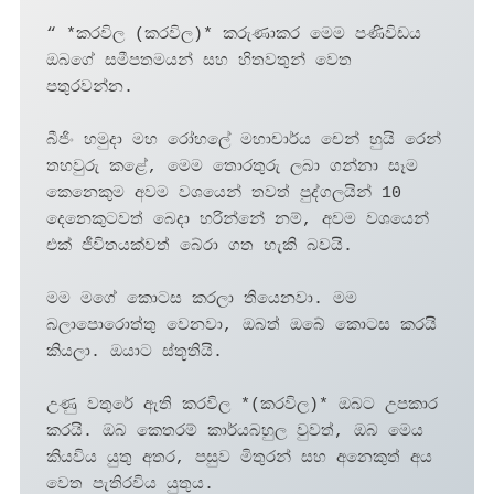
“ *කරවිල (කරවිල)* කරුණාකර මෙම පණිවිඩය 
ඔබගේ සමීපතමයන් සහ හිතවතුන් වෙත 
පතුරවන්න.

බීජිං හමුදා මහ රෝහලේ මහාචාර්ය චෙන් හුයි රෙන් 
තහවුරු කළේ, මෙම තොරතුරු ලබා ගන්නා සෑම 
කෙනෙකුම අවම වශයෙන් තවත් පුද්ගලයින් 10 
දෙනෙකුටවත් බෙදා හරින්නේ නම්, අවම වශයෙන් 
එක් ජීවිතයක්වත් බේරා ගත හැකි බවයි.

මම මගේ කොටස කරලා තියෙනවා. මම 
බලාපොරොත්තු වෙනවා, ඔබත් ඔබේ කොටස කරයි 
කියලා. ඔයාට ස්තූතියි. 

උණු වතුරේ ඇති කරවිල *(කරවිල)* ඔබට උපකාර 
කරයි. ඔබ කෙතරම් කාර්යබහුල වුවත්, ඔබ මෙය 
කියවිය යුතු අතර, පසුව මිතුරන් සහ අනෙකුත් අය 
වෙත පැතිරවිය යුතුය. 
