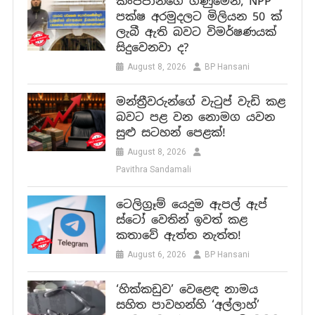
කංජිපානිගේ ගිණුමෙන්, NPP
පක්ෂ අරමුදලට මිලියන 50 ක්
ලැබී ඇති බවට විමර්ෂණයක්
සිදුවෙනවා ද?
August 8, 2026
BP Hansani
මන්ත්‍රීවරුන්ගේ වැටුප් වැඩි කළ
බවට පළ වන නොමග යවන
සුළු සටහන් පෙළක්!
August 8, 2026
Pavithra Sandamali
ටෙලිග්‍රෑම් යෙදුම ඇපල් ඇප්
ස්ටෝ වෙතින් ඉවත් කළ
කතාවේ ඇත්ත නැත්ත!
August 6, 2026
BP Hansani
‘හික්කඩුව’ වෙළෙඳ නාමය
සහිත පාවහන්හි ‘අල්ලාහ්’