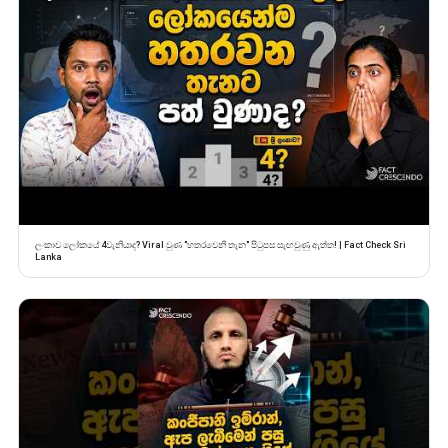
ලංකාව ලෝකයේ 4වැනියාද? Viral වුණ "හතරවෙනි තැන" පිටුපස සැඟවුණු ඇත්ත! | Fact Check Sri
Lanka