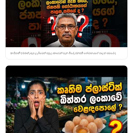
කංජිපානි ඉම්රාන්, ඇප ලැබීමෙන් පසු ලංකාවෙන් පැන ගියේ, ජනපති ගෝඨාභයගේ පාලන සමයේ ද