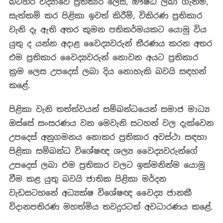
බටහිර විද්‍යාවේ ප්‍රතිකාර ලෙස, ඖෂධ ලබා ගැනීම,
සැත්කම් කර පිළිකා ඉවත් කිරීම්, විකිරණ ප්‍රතිකාර
වැනි දෑ ඇති අතර කුමන පතිකර්මයකට යොමු විය
යුතු ද යන්න අදාළ වෛද්‍යවරුන් තීරණය කරන අතර
එම ප්‍රතිකාර වෛද්‍යවරුන් නොවන අයට ප්‍රතිකාර
ක්‍රම ලෙස උපදෙස් ලබා දිය නොහැකි බවයි සඳහන්
කළේ.
පිළිකා වැනි තත්ත්වයන් සම්බන්ධයෙන් සමාජ මාධ්‍ය
ඔස්සේ සංසරණය වන මෙවැනි සටහන් වල දැක්වෙන
උපදෙස් අනුගමනය නොකර ප්‍රතිකාර අවස්ථා සඳහා
පිළිකා සම්බන්ධ විශේෂඥ ශල්‍ය වෛද්‍යවරුන්ගේ
උපදෙස් ලබා එම ප්‍රතිකාර වලට ඉක්මනින්ම යොමු
වීම කළ යුතු බවයි ජාතික පිළිකා මර්දන
වැඩසටහනේ අධ්‍යක්ෂ විශේෂඥ වෛද්‍ය ජානකී
විදානපතිරණ මහත්මිය තවදුරටත් අවධාරණය කළේ.