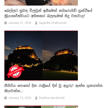
බෙල්ලට සුවඳ විලවුන් ඉසීමෙන් තයිරොයිඩ් ග්‍රන්ථියේ
ක්‍රියාකරීත්වයට අහිතකර බලපෑමක් සිදු වනවාද?
January 31, 2026
Sagarika Chathumali
සීගිරිය පොහෝ දින රාත්‍රියේ දිස් වූ අයුරු? ඇත්ත දැනගන්න
කියවන්න…
January 15, 2025
Pavithra Sandamali