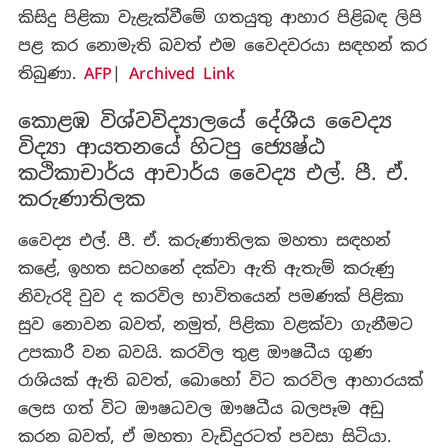
කිසිදු පිළිකා වැළැක්වීමේ ගතයුතු ආහාර පිළිබඳ ලිපි
පළ කර නොමැති බවත් එම වෛදවරයා සඳහන් කර
තිබුණා.
AFP
|
Archived Link
කොළඹ විශ්වවිද්‍යාලයේ දේශීය වෛද්‍ය
විද්‍යා ආයතනයේ හිටපු ජ්‍යෙෂ්ඨ
කථිකාචාර්ය ආචාර්ය වෛද්‍ය එල්. පී. ඒ.
කරුණාතිලක
වෛද්‍ය එල්. පී. ඒ. කරුණාතිලක මහතා සඳහන්
කළේ, ඉහත සටහනේ දක්වා ඇති ඇතැම් කරුණු
නිවැරදි වුව ද කරවිල භාවිතයෙන් පමණක් පිළිකා
සුව නොවන බවත්, නමුත්, පිළිකා වළක්වා ගැනීමට
උපකාරී වන බවයි. කරවිල තුළ ඖෂධීය ගුණ
රාශියක් ඇති බවත්, බොහෝ විට කරවිල ආහාරයක්
ලෙස ගත් විට ඖෂධවල ඖෂධීය බලපෑම අඩු
කරන බවත්, ඒ මහතා වැඩිදුරටත් පවසා සිටියා.