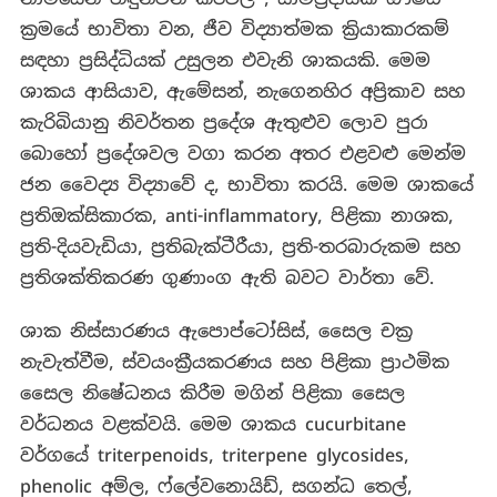
ක්‍රමයේ භාවිතා වන, ජීව විද්‍යාත්මක ක්‍රියාකාරකම්
සඳහා ප්‍රසිද්ධියක් උසුලන එවැනි ශාකයකි. මෙම
ශාකය ආසියාව, ඇමේසන්, නැගෙනහිර අප්‍රිකාව සහ
කැරිබියානු නිවර්තන ප්‍රදේශ ඇතුළුව ලොව පුරා
බොහෝ ප්‍රදේශවල වගා කරන අතර එළවළු මෙන්ම
ජන වෛද්‍ය විද්‍යාවේ ද, භාවිතා කරයි. මෙම ශාකයේ
ප්‍රතිඔක්සිකාරක, anti-inflammatory, පිළිකා නාශක,
ප්‍රති-දියවැඩියා, ප්‍රතිබැක්ටීරීයා, ප්‍රති-තරබාරුකම සහ
ප්‍රතිශක්තිකරණ ගුණාංග ඇති බවට වාර්තා වේ.
ශාක නිස්සාරණය ඇපොප්ටෝසිස්, සෛල චක්‍ර
නැවැත්වීම, ස්වයංක්‍රීයකරණය සහ පිළිකා ප්‍රාථමික
සෛල නිෂේධනය කිරීම මගින් පිළිකා සෛල
වර්ධනය වළක්වයි. මෙම ශාකය cucurbitane
වර්ගයේ triterpenoids, triterpene glycosides,
phenolic අම්ල, ෆ්ලේවනොයිඩ්, සගන්ධ තෙල්,