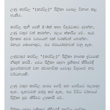
උණු කරවිල *(කරවිල)* පිළිකා සෛල විනාශ කළ 
හැකිය.

කරවිල තුනී පෙති 2-3ක් කපා වීදුරුවකට දමන්න, 
උණු වතුර වත් කරන්න, ජලය ක්ෂාරීය වේ. සෑම 
දිනකම අවම වශයෙන් එක් වරක්වත් බොන්න. 
ඕනෑම කෙනෙකුට, එය ප්රයෝජනවත් වනු ඇත.

උණුවතුර කරවිල *(කරවිල)* පිළිකා නාශක ද්‍රව්‍යයක් 
නිකුත් කරයි. මෙය පිළිකා සඳහා ප්‍රතිකාර කිරීමේදී 
ප්‍රයෝජනවත් වන ස්වාභාවික වෛද්‍ය විද්‍යාවේ නව 
වර්ධනයකි.

උණු වතුර කරවිල සාරය ගෙඩි සහ ගෙඩියට බලපානු 
ඇත. දැනටමත් ඔප්පු කර ඇත, එය විවිධ වර්ගයේ 
පිළිකා සුව කිරීමට උපකාරී වේ.

පිළිකා සඳහා ප්‍රතිකාර කිරීමේදී කරවිල භාවිතා 