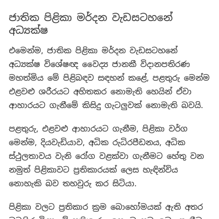
ජාතික පිළිකා මර්දන වැඩසටහනේ
අධ්‍යක්ෂ
එමෙන්ම, ජාතික පිළිකා මර්දන වැඩසටහනේ
අධ්‍යක්ෂ විශේෂඥ වෛද්‍ය ජානකී විදානපතිරණ
මහත්මිය මේ පිළිබඳව සඳහන් කළේ, පළතුරු මෙන්ම
එළවළු ශරීරයට අහිතකර නොමැති හෙයින් ඒවා
ආහාරයට ගැනීමේ කිසිදු ගැටලුවක් නොමැති බවයි.
පළතුරු, එළවළු ආහාරයට ගැනීම, පිළිකා වර්ග
මෙන්ම, දියවැඩියාව, අධික රුධිරපීඩනය, අධික
ස්ථුලතාවය වැනි රෝග වළක්වා ගැනීමට හේතු වන
නමුත් පිළිකාවට ප්‍රතිකාරයක් ලෙස හැඳින්විය
නොහැකි බව තහවුරු කර සිටියා.
පිළිකා වලට ප්‍රතිකාර ක්‍රම බොහෝමයක් ඇති අතර