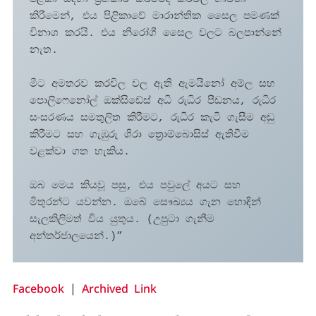
කිරීමෙන්, එය පිළිකාවේ මාරාන්තික සෛල පමණක් 
විනාශ කරයි. එය නිරෝගී සෛල වලට බලපාන්නේ 
නැත.

මීට අමතරව කරවිල වල ඇති ඇමයිනෝ අම්ල සහ 
පොලිෆෙනෝල් ඔක්සිඩේස් අධි රුධිර පීඩනය, රුධිර 
සංසරණය සමතුලිත කිරීමට, රුධිර කැටි ගැසීම අඩු 
කිරීමට සහ ගැඹුරු ශිරා ත්‍රොම්බොසිස් ඇතිවීම 
වළක්වා ගත හැකිය.

ඔබ මෙය කියවූ පසු, එය පවුලේ අයට සහ 
මිතුරන්ට යවන්න. ඔබේ සෞඛ්‍යය ගැන හොඳින් 
සැලකිලිමත් විය යුතුය. (උපුටා ගැනීම 
අන්තර්ජාලයෙන්.)”
Facebook
|
Archived Link