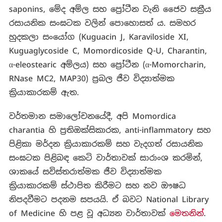
saponins, මේද අම්ල සහ ප්‍රෝටීන වැනි ජෛව සක්‍රීය
රසායනික සංඝටක වලින් පොහොසත් ය. සමහර
හුදකලා සංයෝග (Kuguacin J, Karaviloside XI,
Kuguaglycoside C, Momordicoside Q-U, Charantin,
α-eleostearic අම්ලය) සහ ප්‍රෝටීන (α-Momorcharin,
RNase MC2, MAP30) ප්‍රබල ජීව විද්‍යාත්මක
ක්‍රියාකාරකම් ඇත.
වර්තමාන සමාලෝචනයේදී, අපි Momordica
charantia හි ප්‍රතිඔක්සිකාරක, anti-inflammatory සහ
පිළිකා මර්දන ක්‍රියාකාරකම් සහ වැදගත් රසායනික
සංඝටක පිළිබඳ කෙටි වාර්තාවක් සාරාංශ කරමින්,
ශාකයේ සවිස්තරාත්මක ජීව විද්‍යාත්මක
ක්‍රියාකාරකම් ස්ථාපිත කිරීමට සහ නව ඖෂධ
නිපදවීමට පදනම සපයයි. ඒ බවට National Library
of Medicine හි පළ වූ අධ්‍යන වාර්තාවක්
මෙතනින්
.