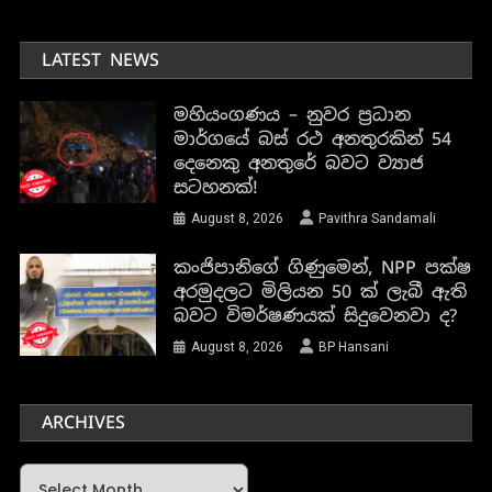
LATEST NEWS
මහියංගණය – නුවර ප්‍රධාන
මාර්ගයේ බස් රථ අනතුරකින් 54
දෙනෙකු අනතුරේ බවට ව්‍යාජ
සටහනක්!
August 8, 2026
Pavithra Sandamali
කංජිපානිගේ ගිණුමෙන්, NPP පක්ෂ
අරමුදලට මිලියන 50 ක් ලැබී ඇති
බවට විමර්ෂණයක් සිදුවෙනවා ද?
August 8, 2026
BP Hansani
ARCHIVES
Archives