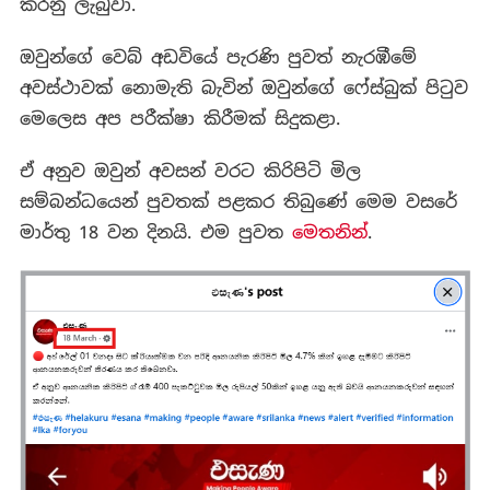
කරනු ලැබුවා.
ඔවුන්ගේ වෙබ් අඩවියේ පැරණි පුවත් නැරඹීමේ
අවස්ථාවක් නොමැති බැවින් ඔවුන්ගේ ෆේස්බුක් පිටුව
මෙලෙස අප පරීක්ෂා කිරීමක් සිදුකළා.
ඒ අනුව ඔවුන් අවසන් වරට කිරිපිටි මිල
සම්බන්ධයෙන් පුවතක් පළකර තිබුණේ මෙම වසරේ
මාර්තු 18 වන දිනයි. එම පුවත
මෙතනින්
.