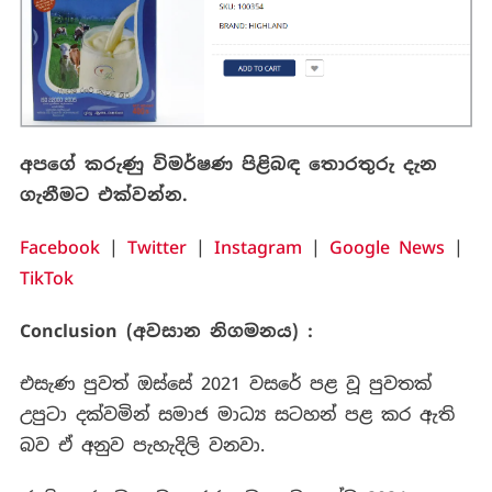
අපගේ කරුණු විමර්ෂණ පිළිබඳ තොරතුරු දැන
ගැනීමට එක්වන්න.
Facebook
|
Twitter
|
Instagram
|
Google News
|
TikTok
Conclusion (අවසාන නිගමනය) :
එසැණ පුවත් ඔස්සේ 2021 වසරේ පළ වූ පුවතක්
උපුටා දක්වමින් සමාජ මාධ්‍ය සටහන් පළ කර ඇති
බව ඒ අනුව පැහැදිලි වනවා.