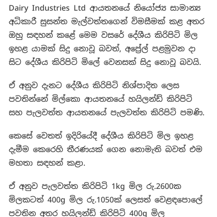
Dairy Industries Ltd ආයතනයේ නියෝජ්‍ය සාමාන්‍ය
අධිකාරී සුසන්ත මැල්වත්තගෙන් විමසීමක් කළ අතර
ඔහු සඳහන් කළේ මෙම වසරේ දේශීය කිරිපිටි මිල
ඉහළ යාමක් සිදු නොවූ බවත්, අප්‍රේල් පළමුවන දා
සිට දේශීය කිරිපිටි මිලේ වෙනසක් සිදු නොවූ බවයි.
ඒ අනුව දැනට දේශීය කිරිපිටි නිශ්පාදිත ලෙස
පවතින්නේ මිල්කො ආයතනයේ හයිලන්ඩ් කිරිපිටි
සහ පැලවත්ත ආයතනයේ පැලවත්ත කිරිපිටි පමණි.
කෙසේ වෙතත් ඉදිරියේදී දේශීය කිරිපිටි මිල ඉහළ
දැමීම කෙරෙහි තීරණයක් ගෙන නොමැති බවත් එම
මහතා සඳහන් කළා.
ඒ අනුව පැලවත්ත කිරිපිටි 1kg මිල රු.2600ක
මිලකටත් 400g මිල රු.1050ක් ලෙසත් වෙළඳපොලේ
පවතින අතර හයිලන්ඩ් කිරිපිටි 400g මිල