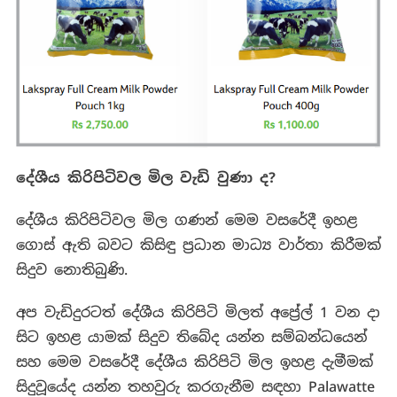
දේශීය කිරිපිටිවල මිල වැඩි වුණා ද
?
දේශීය කිරිපිටිවල මිල ගණන් මෙම වසරේදී ඉහළ
ගොස් ඇති බවට කිසිඳු ප්‍රධාන මාධ්‍ය වාර්තා කිරීමක්
සිදුව නොතිබුණි.
අප වැඩිදුරටත් දේශීය කිරිපිටි මිලත් අප්‍රේල් 1 වන දා
සිට ඉහළ යාමක් සිදුව තිබේද යන්න සම්බන්ධයෙන්
සහ මෙම වසරේදී දේශීය කිරිපිටි මිල ඉහළ දැමීමක්
සිදුවූයේද යන්න තහවුරු කරගැනීම සඳහා Palawatte