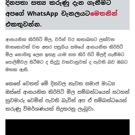
දිනපතා
සත්‍ය කරුණු
දැන ගැනීමට
අපගේ WhatsApp චැනලයට
මෙතනින්
එකතුවන්න.
ආනයනික කිරිපිටි මිල, වරින් වර කතාබහට ලක්වන
මාතෘකාවක් වන අතර පසුගිය සමයේ ආනයනික කිරිපිටි
මිල නොසිතූ ලෙස ඉහළ යාම සහ කිරි පිටි මිලදී ගැනීමට
පොලිම්වල සිටීමට ද සිදුවූ වකවානුවක් ද පැවති බව ඔබට
මතක ඇති.
කෙසේ වෙතත් මේ දිනවල නැවත සමාජ මාධ්‍ය
ඔස්සේ ආනයනික කිරිපිටි මිල සම්බන්ධයෙන් සටහන්
හුවමාරු වෙමින් පැවති බැවින් අප ඒ සම්බන්ධයෙන්
කරුණු විමර්ශණයක් සිදුකරනු ලැබුවා.