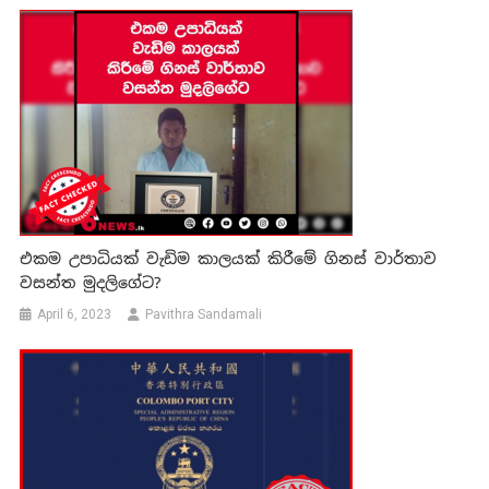
එකම උපාධියක් වැඩිම කාලයක් කිරීමේ ගිනස් වාර්තාව
වසන්ත මුදලිගේට?
April 6, 2023
Pavithra Sandamali