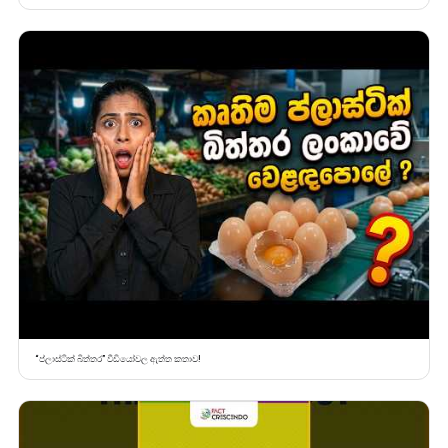
“ප්ලාස්ටික් බිත්තර” වීඩියෝවල ඇත්ත කතාව!