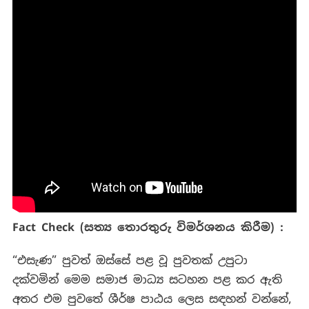
Fact Check (සත්‍ය තොරතුරු විමර්ශනය කිරීම) :
“එසැණ” පුවත් ඔස්සේ පළ වූ පුවතක් උපුටා
දක්වමින් මෙම සමාජ මාධ්‍ය සටහන පළ කර ඇති
අතර එම පුවතේ ශීර්ෂ පාඨය ලෙස සඳහන් වන්නේ,