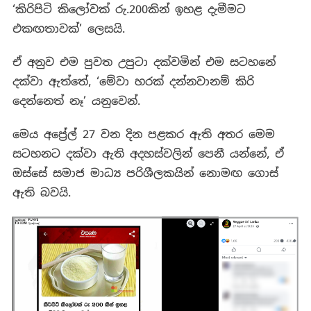
‘කිරිපිටි කිලෝවක් රු.200කින් ඉහළ දැමීමට
එකඟතාවක්’ ලෙසයි.
ඒ අනුව එම පුවත උපුටා දක්වමින් එම සටහනේ
දක්වා ඇත්තේ, ‘මේවා හරක් දන්නවානම් කිරි
දෙන්නෙත් නෑ’ යනුවෙන්.
මෙය අප්‍රේල් 27 වන දින පළකර ඇති අතර මෙම
සටහනට දක්වා ඇති අදහස්වලින් පෙනී යන්නේ, ඒ
ඔස්සේ සමාජ මාධ්‍ය පරිශීලකයින් නොමඟ ගොස්
ඇති බවයි.