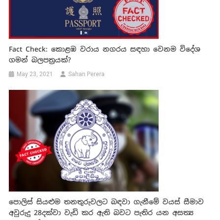
Fact Check: කොළඹ වරාය නගරය සඳහා වෙනම විදේශ
ගමන් බලපත්‍රයක්?
May 23, 2021
Sahan Perera
පොලිස් සියළුම තනතුරුවලට බඳවා ගැනීමේ වයස් සීමාව
අවුරුදු 28දක්වා වැඩි කර ඇති බවට පැතිර යන අසත්‍ය