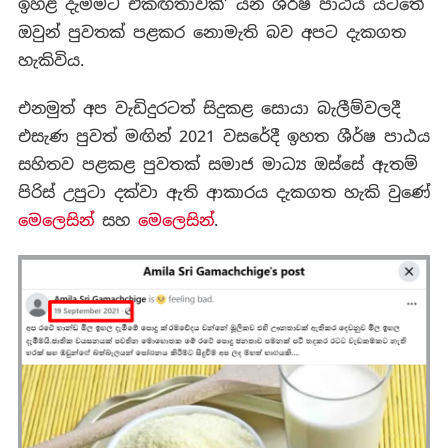
ඉහළ දැමීමට එකඟතාවක්’ යන ශීර්ෂ පාඨය යටතේ
ඔවුන් පුවතක් පළකර නොමැති බව අපට දැකගත
හැකිවිය.
එනමුත් අප වැඩිදුරටත් සිදුකළ සොයා බැලීම්වලදී
එසැණ පුවත් මඟින් 2021 වසරේදී ඉහත ශීර්ෂ පාඨය
සහිතව පළකළ පුවතක් සමාජ මාධ්‍ය ඔස්සේ ඇතම්
පිරිස් උපුටා දක්වා ඇති ආකාරය දැකගත හැකි වුණේ
මෙලෙසින්
සහ
මෙලෙසින්
.