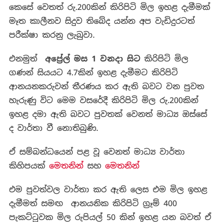
කෙසේ වෙතත් රු.200කින් කිරිපිටි මිල ඉහළ දැමීමක්
මෑත කාලීනව සිදුව තිබේද යන්න අප වැඩිදුරටත්
පරීක්ෂා කරනු ලැබුවා.
එනමුත්
අප්‍රේල් මස 1 වනදා සිට
කිරිපිටි මිල
ගණන් සියයට 4.7කින් ඉහළ දැමීමට කිරිපිටි
ආනයනකරුවන් තීරණය කර ඇති බවට වන පුවත
හැරුණු විට මෙම වසරේදී කිරිපිටි මිල රු.200කින්
ඉහළ දමා ඇති බවට පුවතක් වෙනත් මාධ්‍ය ඔස්සේ
ද වාර්තා වී නොතිබුණි.
ඒ සම්බන්ධයෙන් පළ වූ වෙනත් මාධ්‍ය වාර්තා
කිහිපයක්
මෙතනින්
සහ
මෙතනින්
එම පුවත්වල වාර්තා කර ඇති ලෙස එම මිල ඉහළ
දැමීමත් සමඟ ආනයනික කිරිපිටි ග්‍රෑම් 400
පැකට්ටුවක මිල රුපියල් 50 කින් ඉහළ යන බවත් ඒ