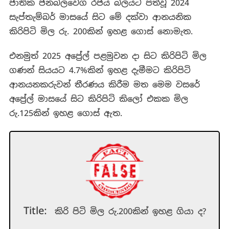
ජාතික ජනබලවෙග රජය බලයට පත්වූ 2024
සැප්තැම්බර් මාසයේ සිට මේ දක්වා ආනයනික
කිරිපිටි මිල රු. 200කින් ඉහළ ගොස් නොමැත.
එනමුත් 2025 අප්‍රේල් පළමුවන දා සිට කිරිපිටි මිල
ගණන් සියයට 4.7%කින් ඉහළ දැමීමට කිරිපිටි
ආනයනකරුවන් තීරණය කිරීම මත මෙම වසරේ
අප්‍රේල් මාසයේ සිට කිරිපිටි කිලෝ එකක මිල
රු.125කින් ඉහළ ගොස් ඇත.
Title:
කිරි පිටි මිල රු.200කින් ඉහළ ගියා ද?