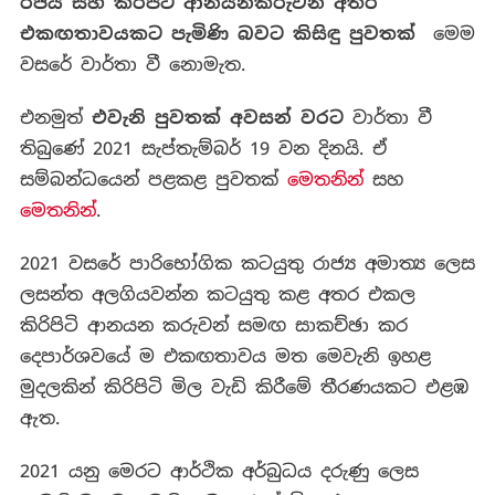
රජය සහ කිරිපිටි ආනයනකරුවන් අතර
එකඟතාවයකට පැමිණි බවට කිසිඳු පුවතක්
මෙම
වසරේ වාර්තා වී නොමැත.
එනමුත්
එවැනි පුවතක් අවසන් වරට
වාර්තා වී
තිබුණේ 2021 සැප්තැම්බර් 19 වන දිනයි. ඒ
සම්බන්ධයෙන් පළකළ පුවතක්
මෙතනින්
සහ
මෙතනින්
.
2021 වසරේ පාරිභෝගික කටයුතු රාජ්‍ය අමාත්‍ය ලෙස
ලසන්ත අලගියවන්න කටයුතු කළ අතර එකල
කිරිපිටි ආනයන කරුවන් සමඟ සාකච්ඡා කර
දෙපාර්ශවයේ ම එකඟතාවය මත මෙවැනි ඉහළ
මුදලකින් කිරිපිටි මිල වැඩි කිරීමේ තීරණයකට එළඹ
ඇත.
2021 යනු මෙරට ආර්ථික අර්බුධය දරුණු ලෙස