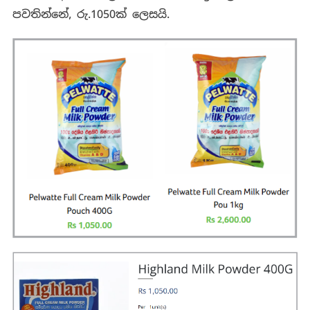
පවතින්නේ, රු.1050ක් ලෙසයි.