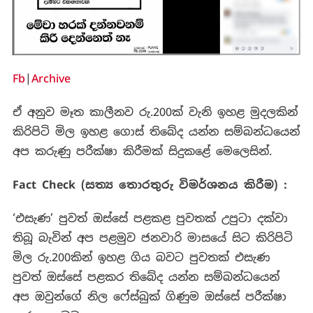
Fb
|
Archive
ඒ අනුව මෑත කාලීනව රු.200ක් වැනි ඉහළ මුදලකින්
කිරිපිටි මිල ඉහළ ගොස් තිබේද යන්න සම්බන්ධයෙන්
අප කරුණු පරීක්ෂා කිරීමක් සිදුකළේ මෙලෙසින්.
Fact Check (සත්‍ය තොරතුරු විමර්ශනය කිරීම) :
‘එසැණ’ පුවත් ඔස්සේ පළකළ පුවතක් උපුටා දක්වා
තිබූ බැවින් අප පළමුව ජනවාරි මාසයේ සිට කිරිපිටි
මිල රු.200කින් ඉහළ ගිය බවට පුවතක් එසැණ
පුවත් ඔස්සේ පළකර තිබේද යන්න සම්බන්ධයෙන්
අප ඔවුන්ගේ නිල ෆේස්බුක් ගිණුම ඔස්සේ පරීක්ෂා