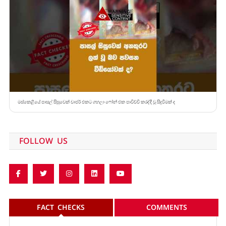
මස්කෙළියේ පාසල් සිසුවෙක් චාජර් එකට ගහලා ෆෝන් එක පාවිච්චි කරද්දී වූ සිදුවීමක් ද
FOLLOW US
FACT CHECKS
COMMENTS