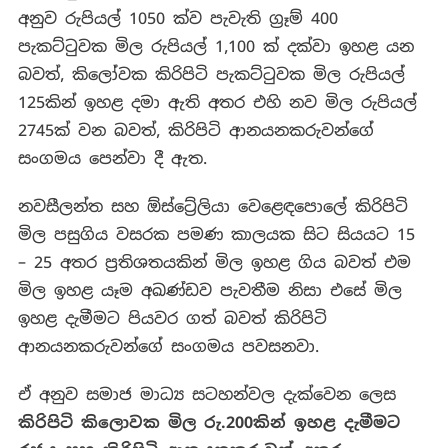
අනුව රුපියල් 1050 ක්ව පැවැති ග්‍රෑම් 400
පැකට්ටුවක මිල රුපියල් 1,100 ක් දක්වා ඉහළ යන
බවත්, කිලෝවක කිරිපිටි පැකට්ටුවක මිල රුපියල්
125කින් ඉහළ දමා ඇති අතර එහි නව මිල රුපියල්
2745ක් වන බවත්, කිරිපිටි ආනයනකරුවන්ගේ
සංගමය පෙන්වා දී ඇත.
නවසීලන්ත සහ ඕස්ට්‍රේලියා වෙළෙඳපොලේ කිරිපිටි
මිල පසුගිය වසරක පමණ කාලයක සිට සියයට 15
– 25 අතර ප්‍රතිශතයකින් මිල ඉහළ ගිය බවත් එම
මිල ඉහළ යෑම අඛණ්ඩව පැවතීම නිසා එසේ මිල
ඉහළ දැමීමට පියවර ගත් බවත් කිරිපිටි
ආනයනකරුවන්ගේ සංගමය පවසනවා.
ඒ අනුව සමාජ මාධ්‍ය සටහන්වල දැක්වෙන ලෙස
කිරිපිටි කිලොවක මිල රු.200කින් ඉහළ දැමීමට