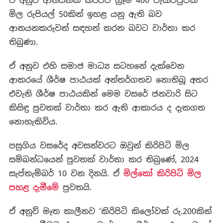
ඒ අනුව ආනයනික කිරිපිටි ග්‍රෑම් 400 පැකට්ටුවක
මිල රුපියල් 50කින් ඉහළ යනු ඇති බව
ආනයනකරුවන් සඳහන් කරන බවට වාර්තා කර
තිබුණා.
ඒ අනුව එහි සමාජ මාධ්‍ය සටහනේ දැක්වෙන
ආකරයේ ශීර්ෂ පාඨයක් අන්තර්ගතව නොතිබූ අතර
එවැනි ශීර්ෂ පාඨයකින් මෙම වසරේ ජනවාරි සිට
කිසිඳු පුවතක් වාර්තා කර ඇති ආකාරය ද දැකගත
නොහැකිවිය.
පසුගිය වසරේද අවසන්වරට ඔවුන් කිරිපිටි මිල
සම්බන්ධයෙන් පුවතක් වාර්තා කර තිබුණේ, 2024
සැප්තැම්බර් 10 වන දිනයි. ඒ
මිල්කෝ කිරිපිටි මිල
පහළ දැමීමේ
පුවතයි.
ඒ අනුව් මෑත කාලීනව ‘කිරිපිටි කිලෝවක් රු.200කින්