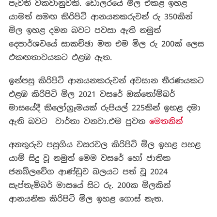
පැවති වකවානුවකි. ඩොලරයේ මිල එකළ ඉහළ
යාමත් සමඟ කිරිපිටි ආනයනකරුවන් රු 350කින්
මිල ඉහළ දමන බවට පවසා ඇති නමුත්
දෙපාර්ශවයේ සාකච්ඡා මත එම මිල රු 200ක් ලෙස
එකඟතාවයකට එළඹ ඇත.
ඉන්පසු කිරිපිටි ආනයනකරුවන් අවසාන තීරණයකට
එළඹ කිරිපිටි මිල 2021 වසරේ ඔක්තෝම්බර්
මාසයේදී කිලෝග්‍රෑමයක් රුපියල් 225කින් ඉහළ දමා
ඇති බවට වාර්තා වනවා.එම පුවත
මෙතනින්
අනතුරුව පසුගිය වසරවල කිරිපිටි මිල ඉහළ පහළ
යාම් සිදු වූ නමුත් මෙම වසරේ හෝ ජාතික
ජනබ්ලවේග ආණ්ඩුව බලයට පත් වූ 2024
සැප්තැම්බර් මාසයේ සිට රු. 200ක මිලකින්
ආනයනික කිරිපිටි මිල ඉහළ ගොස් නැත.