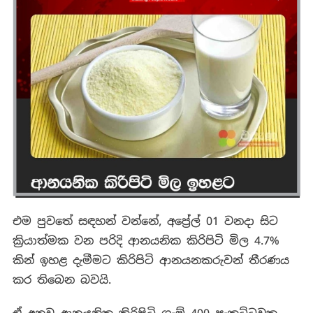
එම පුවතේ සඳහන් වන්නේ, අප්‍රේල් 01 වනදා සිට
ක්‍රියාත්මක වන පරිදි ආනයනික කිරිපිටි මිල 4.7%
කින් ඉහළ දැමීමට කිරිපිටි ආනයනකරුවන් තීරණය
කර තිබෙන බවයි.