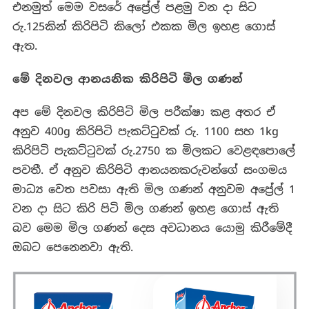
එනමුත් මෙම වසරේ අප්‍රේල් පළමු වන දා සිට
රු.125කින් කිරිපිටි කිලෝ එකක මිල ඉහළ ගොස්
ඇත.
මේ දිනවල ආනයනික කිරිපිටි මිල ගණන්
අප
මේ දිනවල කිරිපිටි මිල පරීක්ෂා කළ අතර ඒ
අනුව 400g කිරිපිටි පැකට්ටුවක් රු. 1100 සහ 1kg
කිරිපිටි පැකට්ටුවක් රු.2750 ක මිලකට වෙළඳපොලේ
පවතී. ඒ අනුව කිරිපිටි ආනයනකරුවන්ගේ සංගමය
මාධ්‍ය වෙත පවසා ඇති මිල ගණන් අනුවම අප්‍රේල් 1
වන දා සිට කිරි පිටි මිල ගණන් ඉහළ ගොස් ඇති
බව මෙම මිල ගණන් දෙස අවධානය යොමු කිරීමේදී
ඔබට පෙනෙනවා ඇති.