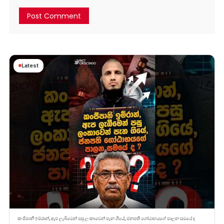
Latest
කංජිපානි ඉම්රාන්, ඇප ලැබීමෙන් පසු ලංකාවෙන් පැන ගියේ, ජනපති ගෝඨාභයගේ පාලන සමයේ ද