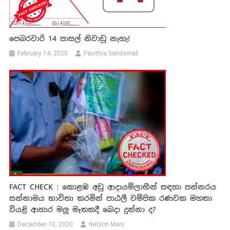
පෙබරවාරි 14 පාසල් නිවාඩු නැහැ!
February 14, 2025
Pavithra Sandamali
FACT CHECK : කොළඹ අඩු ආදායම්ලාභීන් සඳහා පන්නරය
සන්නාමය භාවිතා කරමින් පාඨලී චම්පික රණවක මහතා
වියළි ආහාර මලු මෑතකදී බෙදා දුන්නා ද?
December 10, 2020
Nelson Mani