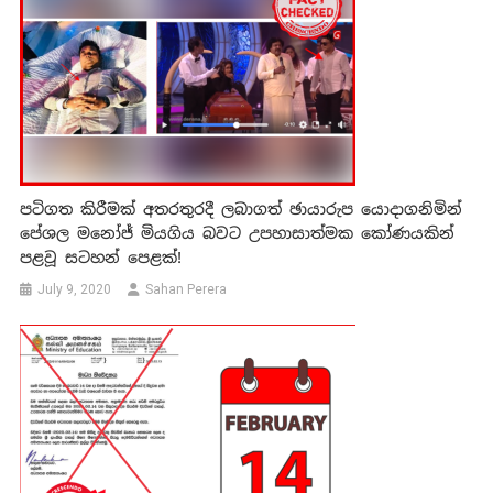
පටිගත කිරීමක් අතරතුරදී ලබාගත් ඡායාරුප යොදාගනිමින්
පේශල මනෝජ් මියගිය බවට උපහාසාත්මක කෝණයකින්
පළවූ සටහන් පෙළක්!
July 9, 2020
Sahan Perera