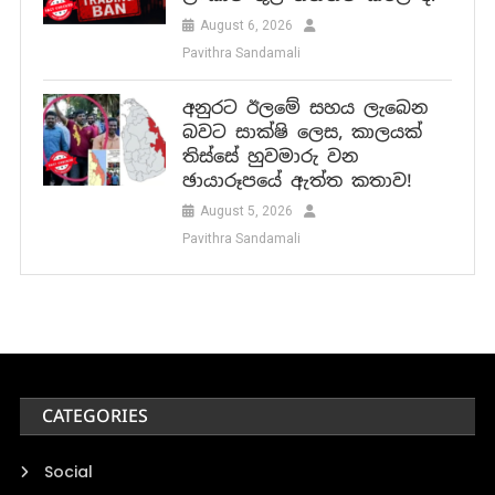
August 6, 2026
Pavithra Sandamali
අනුරට ඊලමේ සහය ලැබෙන
බවට සාක්ෂි ලෙස, කාලයක්
තිස්සේ හුවමාරු වන
ඡායාරූපයේ ඇත්ත කතාව!
August 5, 2026
Pavithra Sandamali
CATEGORIES
Social