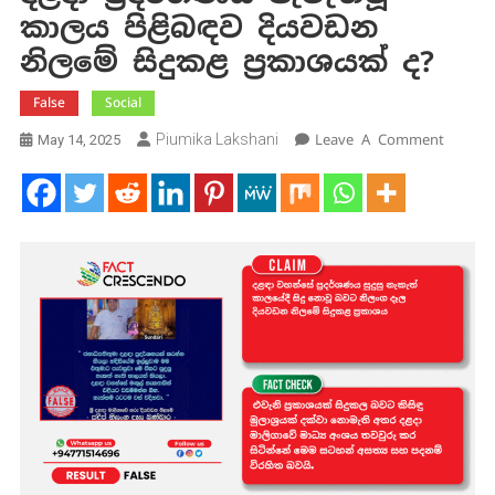
කාලය පිළිබඳව දියවඩන
නිලමේ සිදුකළ ප්‍රකාශයක් ද?
False
Social
On
Piumika Lakshani
Leave A Comment
May 14, 2025
දළදා
ප්‍රදර්
පැවැත්ව
කාලය
පිළිබඳ
දියවඩ
නිලමේ
සිදුකළ
ප්‍රකාශ
ද?