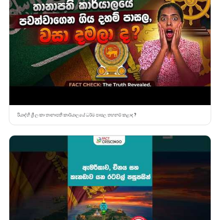
රියාද්හි ශ්‍රී ලංකා තානාපති කාර්යාලයේ ධර්ම පාසල තහනම් කළාද ?