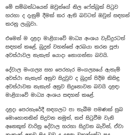
මේ සම්බන්ධයෙන් ඔවුන්ගේ නිල ෆේස්බුක් පිටුව
හරහා ද දැනුම් දීමක් කර ඇති බවටත් ඔවුන් සඳහන්
කරනු ලැබුවා.
එමෙන් ම දළදා මාළිගාවේ මාධ්‍ය අංශය වැඩිදුරටත්
සඳහන් කළේ, බුදුන් වහන්සේ අරබයා කරන පූජා
අවස්ථාවල නැකැත් යොදා නොගන්නා බවයි.
දේවාල මංගල්‍ය සහ පෙරහැර මංගල්‍යයේ ඇතැම්
අවස්ථා නැකැත් අනුව සිදුවුව ද බුදුන් පිදීම කිසිඳු
අවස්ථාවක නැකැත් අනුව සිදුනොවන බවයි දළඳා
මාළිගාවේ මාධ්‍ය අංශය සඳහන් කළේ.
දළදා පෙරහැරේදී සඳගලට පා තැබීම පමණක් සුබ
මොහොතකින් සිදුවන නමුත්, කප් සිටුවීම වැනි
අනෙකුත් චාරිත්‍ර දේවාල හරහා සිදුවන බැවින්, ඒවා
නැකැත් අනුව සිදු වුව ද දළඳා වහන්සේට පුද