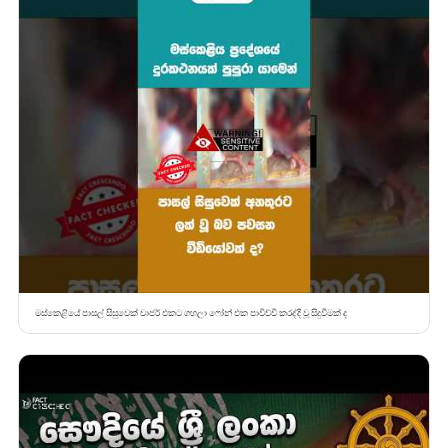
මස්කෙළියේ පාසල් සිසුවෙක් චාජර් එකට ගහලා ෆෝන් එක පාවිච්චි කරද්දී වූ සිදුවීමක් ද