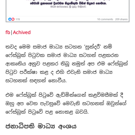
fb
|
Achived
තවද මෙම සමාජ මාධ්‍ය සටහන ‘සුන්දරී’ නම්
ෆේස්බුක් පිටුවක සමාජ මාධ්‍ය සටහන් පළකරන
ආකෘතිය අනුව පළකර තිබූ නමුත් අප එම ෆේස්බුක්
පිටුව පරීක්ෂා කළ ද එහි එවැනි සමාජ මාධ්‍ය
සටහනක් සඳහන් නොවීය.
එම ෆේස්බුක් පිටුවේ ඇඩ්මින්ගෙන් කළවිමසීමක් දී
ඔහු අප වෙත පැවසුවේ මෙවැනි සටහනක් ඔවුන්ගේ
ෆේස්බුක් පිටුවේ පළ නොකළ බවයි.
ජනාධිපති මාධ්‍ය අංශය