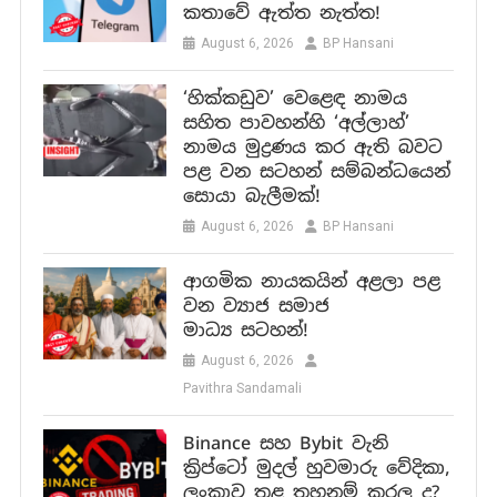
කතාවේ ඇත්ත නැත්ත!
August 6, 2026
BP Hansani
‘හික්කඩුව’ වෙළෙඳ නාමය
සහිත පාවහන්හි ‘අල්ලාහ්’
නාමය මුද්‍රණය කර ඇති බවට
පළ වන සටහන් සම්බන්ධයෙන්
සොයා බැලීමක්!
August 6, 2026
BP Hansani
ආගමික නායකයින් අළලා පළ
වන ව්‍යාජ සමාජ
මාධ්‍ය සටහන්!
August 6, 2026
Pavithra Sandamali
Binance සහ Bybit වැනි
ක්‍රිප්ටෝ මුදල් හුවමාරු වේදිකා,
ලංකාව තුළ තහනම් කරල ද?