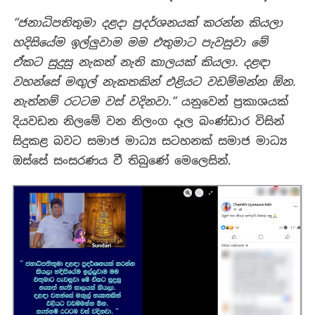
“ජනාධිපතිතුමා දළදා ප්‍රදර්ශනයක් කරන්න කියලා
හදිසියේම ඉල්ලුවාම මම එතුමාට පැවසුවා මේ
ඒකට සුදුසු නැකත් නැති කාලයක් කියලා. දළඳා
වහන්සේ මඟුල් නැකතකින් එළියට වඩම්මන්න ඕන.
නැත්නම් රටටම වස් වදිනවා.”
යනුවෙන් ප්‍රකාශයක්
දියවඩන නිලමේ වන නිලංග දෑල බංණ්ඩාර විසින්
සිදුකළ බවට සමාජ මාධ්‍ය සටහනක් සමාජ මාධ්‍ය
ඔස්සේ සංසරණය වී තිබුණේ මෙලෙසින්.