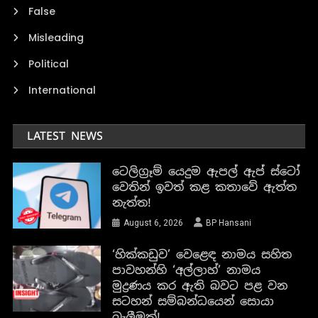
False
Misleading
Political
International
LATEST NEWS
ටෙලිග්‍රෑම් යෙදුම ඇපල් ඇප් ස්ටෝ
වෙතින් ඉවත් කළ කතාවේ ඇත්ත
නැත්ත!
August 6, 2026
BP Hansani
‘හික්කඩුව’ වෙළෙඳ නාමය සහිත
පාවහන්හි ‘අල්ලාහ්’ නාමය
මුද්‍රණය කර ඇති බවට පළ වන
සටහන් සම්බන්ධයෙන් සොයා
බැලීමක්!