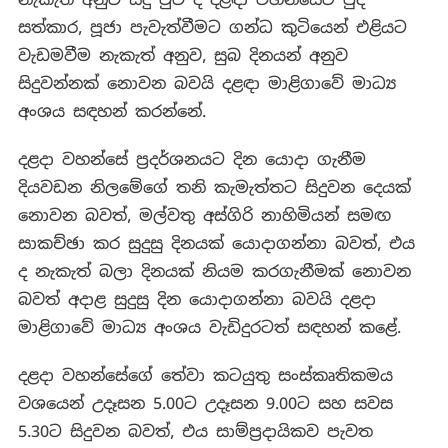
සත්කාර, පූජා පැවැත්වීමට ගන්ධ කුටියෙන් එළියට
වැඩමවීම නැකැත් අනුව, සුබ දිනයන් අනුව
සිදුවන්නක් නොවන බවයි දළඳා මාළිගාවේ මාධ්‍ය
අංශය සඳහන් කරන්නේ.
දළදා වහන්සේ ප්‍රදර්ශනයට දින යොදා ගැනීම
දියවඩන නිලමේගේ තනි කැමැත්තට සිදුවන දෙයක්
නොවන බවත්, මල්වතු අස්ගිරි නාහිමියන් සමඟ
සාකච්ඡා කර සුදුසු දිනයක් යොදාගන්නා බවත්, එය
ද නැකැත් බලා දිනයක් නියම කරගැනීමක් නොවන
බවත් අදාළ සුදුසු දින යොදාගන්නා බවයි දළදා
මාළිගාවේ මාධ්‍ය අංශය වැඩිදුරටත් සඳහන් කළේ.
දළදා වහන්සේගේ තේවා කටයුතු සංස්කෘතිකමය
වශයෙන් උදෑසන 5.00ට උදෑසන 9.00ට සහ සවස
5.30ට සිදුවන බවත්, එය සාම්ප්‍රදායිකව පැවත