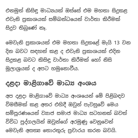
එනමුත් කිසිඳු මාධ්‍යයක් ඔස්සේ එම මහතා සිදුකළ
එවැනි ප්‍රකාශයක් සම්බන්ධයෙන් වාර්තා කිරීමක්
සිදුව තිබුණේ නෑ.
මෙවැනි ප්‍රකාශයක් එම මහතා සිදුකළේ මැයි 13 වන
දින බවට සඳහන් කළ ද එවැනි ප්‍රකාශයක් එදින
සිදුකළ බවට කිසිඳු වාර්තා කිරීමක් හෝ නිසි
මූලාශ්‍රයක් ද අපට හමුනොවීය.
දළදා මාළිගාවේ මාධ්‍ය අංශය
අප දළදා මාළිගාවේ මාධ්‍ය අංශයෙන් මේ පිළිබඳව
විමසීමක් කළ අතර එහිදී ඔවුන් පැවසුවේ මෙය
සම්පූරණයෙන් ව්‍යාජ සමාජ මාධ්‍ය සටහනක් බවත්
විවිධ පුද්ගලයින් ඔවුන්ගේ අරමුණු වෙනුවෙන්
මෙවැනි අසත්‍ය තොරතුරු ප්‍රචාරය කරන බවයි.