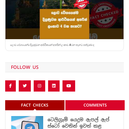
ලොව වේගයෙන්ම දියුණුවන ආර්ථිකයන් අතරින් ලංකාව 4 වන තැනට පත්වුණා ද
FOLLOW US
FACT CHECKS
COMMENTS
ටෙලිග්‍රෑම් යෙදුම ඇපල් ඇප්
ස්ටෝ වෙතින් ඉවත් කළ