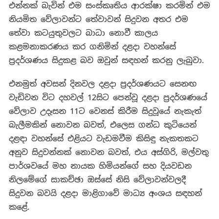
එන්නක් බැවින් එම සංස්කෘතිය ආරක්ෂා කරමින් එම
නියමිත වේලාවන්ට තේවාවන් සිදුවන අතර එම
තේවා කටයුතුවලට බාධා නොවී කාලය
කළමනාකරණය කර ගනිමින් දළදා වහන්සේ
ප්‍රදර්ශණය සිදුකළ බව ඔවුන් සඳහන් කරනු ලැබුවා.
එනමුත් අවසන් දිනවල දළදා ප්‍රදර්ශණයට සෙනඟ
වැඩිවන විට දහවල් 12සිට පෙන්වූ දළදා ප්‍රදර්ශණයේ
වේලාව උදෑසන 11ට වෙනස් කිරීම සිදුවූයේ නැකැත්
බැලීමකින් නොවන බවත්, එලෙස ගන්ධ කුටියෙන්
දළඳා වහන්සේ එළියට වැඩමවීම කිසිඳු නැකතකට
අනුව සිදුවන්නක් නොවන බවත්, එය අස්ගිරි, මල්වතු
පාර්ශවයේ මහ නායක හිමියන්ගේ සහ දියවඩන
නිලමේගේ සාකච්ඡා ඔස්සේ නිසි වේලාවන්වලදී
සිදුවන බවයි දළදා මාළිගාවේ මාධ්‍ය අංශය සඳහන්
කළේ.