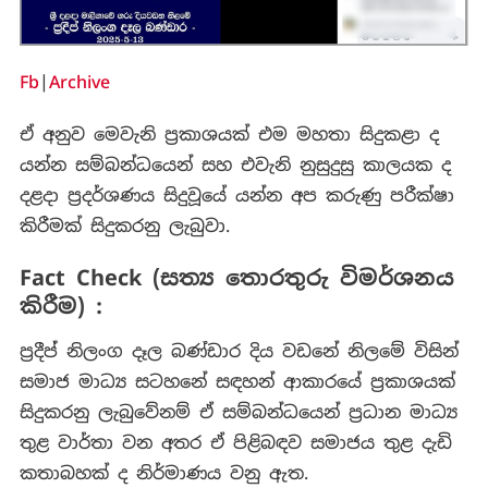
Fb
|
Archive
ඒ අනුව මෙවැනි ප්‍රකාශයක් එම මහතා සිදුකළා ද
යන්න සම්බන්ධයෙන් සහ එවැනි නුසුදුසු කාලයක ද
දළදා ප්‍රදර්ශණය සිදුවූයේ යන්න අප කරුණු පරීක්ෂා
කිරීමක් සිදුකරනු ලැබුවා.
Fact Check (සත්‍ය තොරතුරු විමර්ශනය
කිරීම) :
ප්‍රදීප් නිලංග දෑල බණ්ඩාර දිය වඩනේ නිලමේ විසින්
සමාජ මාධ්‍ය සටහනේ සඳහන් ආකාරයේ ප්‍රකාශයක්
සිදුකරනු ලැබුවේනම් ඒ සම්බන්ධයෙන් ප්‍රධාන මාධ්‍ය
තුළ වාර්තා වන අතර ඒ පිළිබඳව සමාජය තුළ දැඩි
කතාබහක් ද නිර්මාණය වනු ඇත.