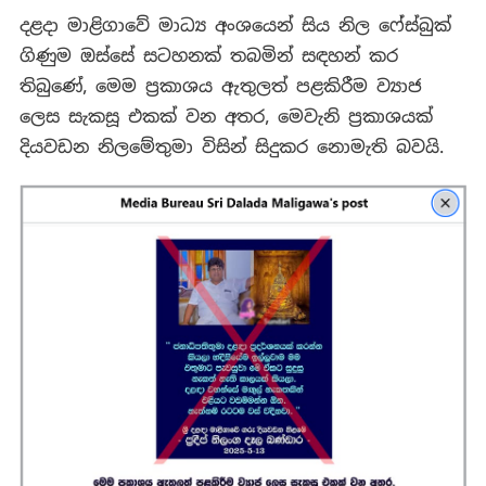
දළදා මාළිගාවේ මාධ්‍ය අංශයෙන් සිය නිල ෆේස්බුක්
ගිණුම ඔස්සේ සටහනක් තබමින් සඳහන් කර
තිබුණේ, මෙම ප්‍රකාශය ඇතුලත් පළකිරීම ව්‍යාජ
ලෙස සැකසූ එකක් වන අතර, මෙවැනි ප්‍රකාශයක්
දියවඩන නිලමේතුමා විසින් සිදුකර නොමැති බවයි.