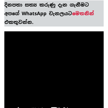
දිනපතා
සත්‍ය කරුණු
දැන ගැනීමට
අපගේ WhatsApp චැනලයට
මෙතනින්
එකතුවන්න.