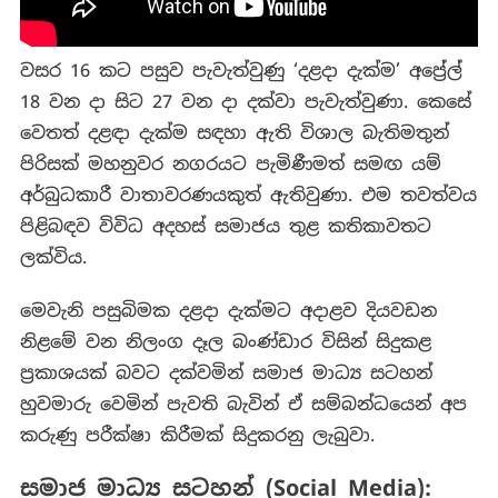
වසර 16 කට පසුව පැවැත්වුණු ‘දළදා දැක්ම’ අප්‍රේල්
18 වන දා සිට 27 වන දා දක්වා පැවැත්වුණා. කෙසේ
වෙතත් දළඳා දැක්ම සඳහා ඇති විශාල බැතිමතුන්
පිරිසක් මහනුවර නගරයට පැමිණීමත් සමඟ යම්
අර්බුධකාරී වාතාවරණයකුත් ඇතිවුණා. එම තවත්වය
පිළිබඳව විවිධ අදහස් සමාජය තුළ කතිකාවතට
ලක්විය.
මෙවැනි පසුබිමක දළදා දැක්මට අදාළව දියවඩන
නිළමේ වන නිලංග දෑල බංණ්ඩාර විසින් සිදුකළ
ප්‍රකාශයක් බවට දක්වමින් සමාජ මාධ්‍ය සටහන්
හුවමාරු වෙමින් පැවති බැවින් ඒ සම්බන්ධයෙන් අප
කරුණු පරීක්ෂා කිරීමක් සිදුකරනු ලැබුවා.
සමාජ මාධ්‍ය සටහන් (Social Media):