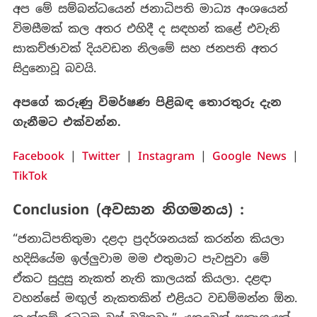
අප මේ සම්බන්ධයෙන් ජනාධිපති මාධ්‍ය අංශයෙන්
විමසීමක් කල අතර එහිදී ද සඳහන් කළේ එවැනි
සාකච්ඡාවක් දියවඩන නිලමේ සහ ජනපති අතර
සිදුනොවූ බවයි.
අපගේ කරුණු විමර්ෂණ පිළිබඳ තොරතුරු දැන
ගැනීමට එක්වන්න.
Facebook
|
Twitter
|
Instagram
|
Google News
|
TikTok
Conclusion (අවසාන නිගමනය) :
“ජනාධිපතිතුමා දළදා ප්‍රදර්ශනයක් කරන්න කියලා
හදිසියේම ඉල්ලුවාම මම එතුමාට පැවසුවා මේ
ඒකට සුදුසු නැකත් නැති කාලයක් කියලා. දළඳා
වහන්සේ මඟුල් නැකතකින් එළියට වඩම්මන්න ඕන.