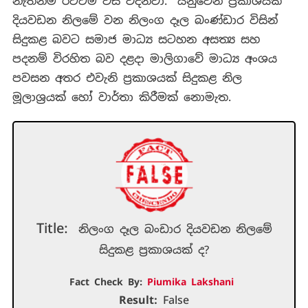
නැත්නම් රටටම වස් වදිනවා.” යනුවෙන් ප්‍රකාශයක්
දියවඩන නිලමේ වන නිලංග දෑල බංණ්ඩාර විසින්
සිදුකළ බවට සමාජ මාධ්‍ය සටහන අසත්‍ය සහ
පදනම් විරහිත බව දළදා මාලිගාවේ මාධ්‍ය අංශය
පවසන අතර එවැනි ප්‍රකාශයක් සිදුකළ නිල
මූලාශ්‍රයක් හෝ වාර්තා කිරීමක් නොමැත.
Title:
නිලංග දෑල බංඩාර දියවඩන නිලමේ
සිදුකළ ප්‍රකාශයක් ද?
Fact Check By:
Piumika Lakshani
Result:
False