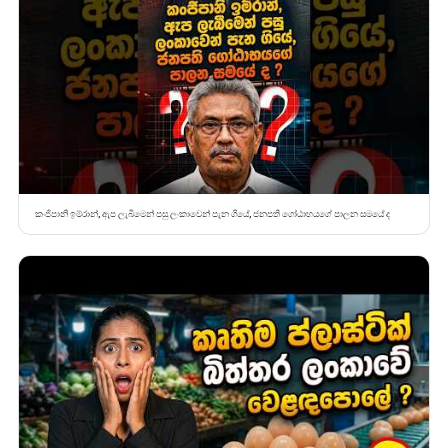
කංජිපානි ඉම්රාන්, ඇප ලැබීමෙන් පසු ලංකාවෙන් පැන ගියේ, ජනපති ගෝඨාභයගේ පාලන සමයේ ද