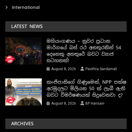
International
LATEST NEWS
මහියංගණය – නුවර ප්‍රධාන
මාර්ගයේ බස් රථ අනතුරකින් 54
දෙනෙකු අනතුරේ බවට ව්‍යාජ
සටහනක්!
August 8, 2026
Pavithra Sandamali
කංජිපානිගේ ගිණුමෙන්, NPP පක්ෂ
අරමුදලට මිලියන 50 ක් ලැබී ඇති
බවට විමර්ෂණයක් සිදුවෙනවා ද?
August 8, 2026
BP Hansani
ARCHIVES