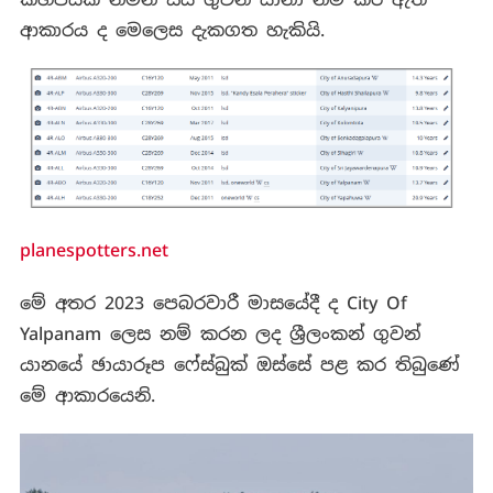
ආකාරය ද මෙලෙස දැකගත හැකියි.
planespotters.net
මේ අතර 2023 පෙබරවාරී මාසයේදී ද City Of
Yalpanam ලෙස නම් කරන ලද ශ්‍රීලංකන් ගුවන්
යානයේ ඡායාරූප ෆේස්බුක් ඔස්සේ පළ කර තිබුණේ
මේ ආකාරයෙනි.