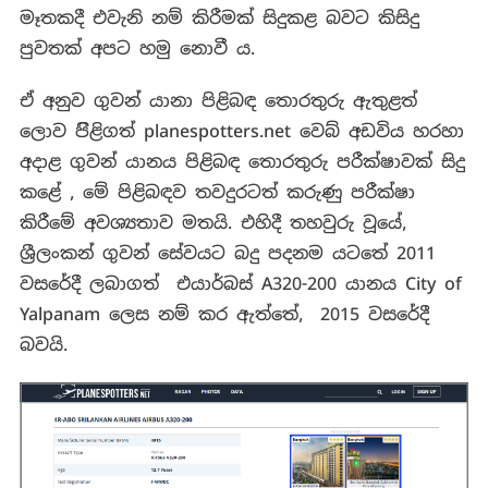
මෑතකදී එවැනි නම් කිරීමක් සිදුකළ බවට කිසිදු
පුවතක් අපට හමු නොවී ය.
ඒ අනුව ගුවන් යානා පිළිබඳ තොරතුරු ඇතුළත්
ලොව පිිළිගත් planespotters.net වෙබ් අඩවිය හරහා
අදාළ ගුවන් යානය පිළිබඳ තොරතුරු පරීක්ෂාවක් සිදු
කළේ , මේ පිළිබඳව තවදුරටත් කරුණු පරීක්ෂා
කිරීමේ අවශ්‍යතාව මතයි. එහිදී තහවුරු වූයේ,
ශ්‍රීලංකන් ගුවන් සේවයට බදු පදනම යටතේ 2011
වසරේදී ලබාගත් එයාර්බස් A320-200 යානය City of
Yalpanam ලෙස නම් කර ඇත්තේ, 2015 වසරේදී
බවයි.