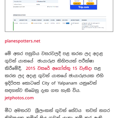
planespotters.net
මේ අතර පසුගිය වසරවලදී පළ කරන ලද අදාළ
ගුවන් යානයේ ඡායාරූප කිහිපයක් පරීක්ෂා
කිරීමේදී,
2015 වසරේ අගෝස්තු 15 වැනිදා
පළ
කරන ලද අදාළ ගුවන් යානයේ ඡායාරූපයක එහි
ඉදිරිපස කොටසේ City of Yalpanam යනුවෙන්
සඳහන්ව තිබෙනු දැක ගත හැකි විය.
jetphotos.com
මීට අමතරව ශ්‍රීලංකන් ගුවන් සේවය තවත් නගර
කිහිපයක නමින් සිය ගුවන් යානා නම් කර ඇති