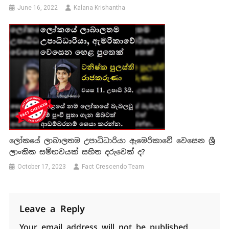
June 16, 2022
Kalana Krishantha
ලෝකයේ ලාබාලතම උපාධිධාරියා ඇමෙරිකාවේ වෙසෙන ශ්‍රී
ලාංකික සම්භවයක් සහිත දරුවෙක් ද?
October 17, 2023
Fact Crescendo Team
Leave a Reply
Your email address will not be published.