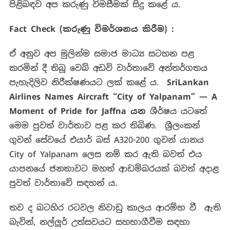
පිළිබඳව අප කරුණු විමසීමක් සිදු කළේ ය.
Fact Check (
කරුණු
විමර්ශනය
කිරීම
) :
ඒ අනුව අප මුලින්ම සමාජ මාධ්‍ය සටහන පළ
කරමින් දී තිබූ වෙබ් අඩවි වාර්තාවේ අන්තර්ගතය
පැහැදිලිව නිරීක්ෂණයට ලක් කළේ ය.
SriLankan
Airlines Names Aircraft “City of Yalpanam” — A
Moment of Pride for Jaffna
යන
ශීර්ෂය යටතේ
මෙම පුවත් වාර්තාව පළ කර තිබිණ. ශ්‍රීලංකන්
ගුවන් සේවයේ එයාර් බස් A320-200 ගුවන් යානය
City of Yalpanam ලෙස නම් කර ඇති බවත් එය
යාපනයේ ජනතාවට මහත් ආඩම්බරයක් බවත් අදාළ
පුවත් වාර්තාවේ සඳහන් ය.
තව ද බටහිර රටවල නිවාඩු කාලය ආරම්භ වී ඇති
බැවින්, නල්ලූර් උත්සවයට සහභාගීවීම සඳහා