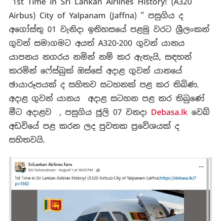
“1st Time in Sri Lankan Airlines History! (A320
Airbus) City of Yalpanam (Jaffna) ” පසුගිය ද
අගෝස්තු 01 වැනිදා ඉතිහසයේ පළමු වරට ශ්‍රීලංකන්
ගුවන් සමාගමට අයත් A320-200 ගුවන් යානය
යාපනය නගරය නමින් නම් කර ඇතැයි, සඳහන්
කරමින් ෆේස්බුක් ඔස්සේ අදාළ ගුවන් යානයේ
ඡායාරූපයක් ද සහිතව සටහනක් පළ කර තිබිණ.
අදාළ ගුවන් යානය අදාළ සටහන පළ කර තිබුණේ
මීට අදාළව , පසුගිය ජූලි 07 වනදා
Debasa.lk
වෙබ්
අඩවියේ පළ කරන ලද පුවතක ප්‍රවේශයක් ද
සහිතවයි.