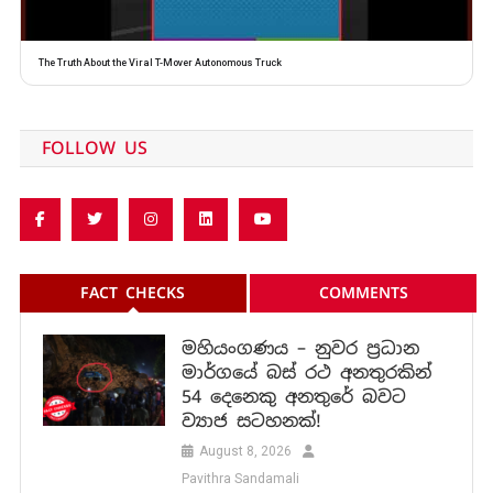
The Truth About the Viral T-Mover Autonomous Truck
FOLLOW US
FACT CHECKS
COMMENTS
මහියංගණය – නුවර ප්‍රධාන
මාර්ගයේ බස් රථ අනතුරකින්
54 දෙනෙකු අනතුරේ බවට
ව්‍යාජ සටහනක්!
August 8, 2026
Pavithra Sandamali