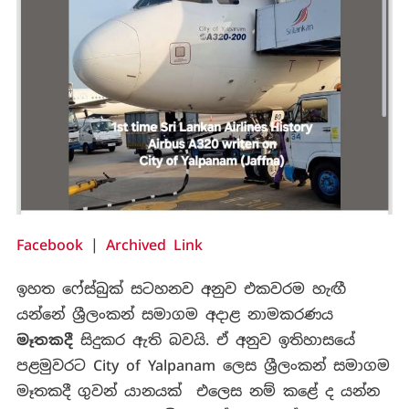
Facebook
|
Archived Link
ඉහත ෆේස්බුක් සටහනව අනුව එකවරම හැඟී
යන්නේ ශ්‍රීලංකන් සමාගම අදාළ නාමකරණය
මෑතකදී
සිදුකර ඇති බවයි. ඒ අනුව ඉතිහාසයේ
පළමුවරට City of Yalpanam ලෙස ශ්‍රීලංකන් සමාගම
මෑතකදී ගුවන් යානයක් එලෙස නම් කළේ ද යන්න