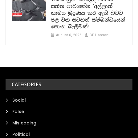
සහිත පාවහන්හි ‘අල්ලාහ්’
නාමය මුද්‍රණය කර ඇති බවට
පළ වන සටහන් සම්බන්ධයෙන්
සොයා බැලීමක්!
August 6, 2026
BP Hansani
CATEGORIES
Social
False
Misleading
Political