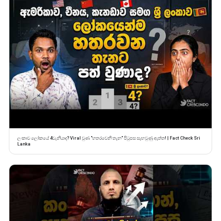
ලංකාව ලෝකයේ 4වැනියාද? Viral වුණ "හතරවෙනි තැන" පිටුපස සැඟවුණු ඇත්ත! | Fact Check Sri
Lanka