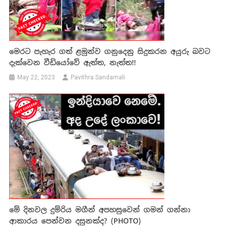
මෙරට පැහැර ගත් ළමුන්ව ගනුදෙනු සිදුකරන අයුරු බවට
දැක්වෙන වීඩියෝවේ ඇත්ත, නැත්ත!!
May 22, 2023
Pavithra Sandamali
මේ දිනවල දුම්රිය මගීන් අපහසුවෙන් ගමන් ගන්නා
ආකාරය පෙන්වන දසුනක්ද? (PHOTO)