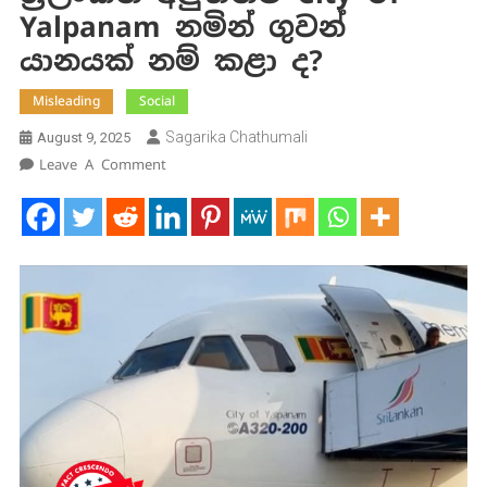
Yalpanam නමින් ගුවන්
යානයක් නම් කළා ද?
Misleading
Social
Sagarika Chathumali
August 9, 2025
On
Leave A Comment
ශ්‍රීලංකන්
අලුතින්ම
City
Of
Yalpanam
නමින්
ගුවන්
යානයක්
නම්
කළා
ද?