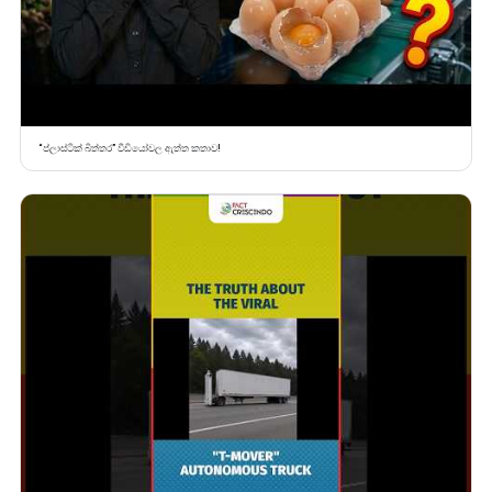
“ප්ලාස්ටික් බිත්තර” වීඩියෝවල ඇත්ත කතාව!