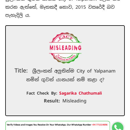
කරන ඇත්තේ, මෑතකදී නොව, 2015 වසරේදී බව
පැහැදිලි ය.
Title:
ශ්‍රීලංකන් අලුතින්ම City of Yalpanam
නමින් ගුවන් යානයක් නම් කළා ද?
Fact Check By:
Sagarika Chathumali
Result:
Misleading