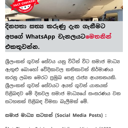
දිනපතා
සත්‍ය කරුණු
දැන ගැනීමට
අපගේ WhatsApp චැනලයට
මෙතනින්
එකතුවන්න.
ශ්‍රීලංකන් ගුවන් සේවය යනු විටින් විට සමාජ මාධ්‍ය
ඇතුළු බොහෝ වේදිකාවල කතිකාවන් නිර්මාණය
කරනු ලබන මෙරට ප්‍රමුඛ පෙළ රාජ්‍ය ආයතනයකි.
ශ්‍රීලංකන් ගුවන් සේවයට අයත් ගුවන් යානයක්
පිළිබඳව මේ දිනවල සමාජ මාධ්‍යයේ සංසරණය වන
සටහනක් පිළිබඳ විමසා බැලීමක් මේ.
සමාජ
මාධ්‍ය
සටහන්
(Social Media Posts) :