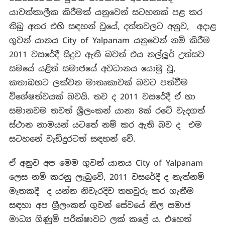
යාවත්කාලීක කිරීමක් යනුවෙන් සටහනක් පළ කර
තිබූ අතර එහි සඳහන් වූයේ, දත්තවලට අනුව, අදාළ
ගුවන් යානය City of Yalpanam යනුවෙන් නම් කිරීම
2011 වසරේදී සිදුව ඇති බවත් එය නල්ලූර් උත්සව
සමයේ යළිත් සමාජයේ අවධානය යොමු වූ,
කතාබහට ලක්වන මාතෘකාවක් බවට පත්වීම
විශේෂත්වයක් බවයි. තව ද 2011 වසරේදී ඒ හා
සමානවම තවත් ශ්‍රීලංකන් යානා 8ක් රටේ වැදගත්
ස්ථාන නාමයන් යටතේ නම් කර ඇති බව ද එම
සටහනේ වැඩිදුරටත් සඳහන් වේ.
ඒ අනුව අප මෙම ගුවන් යානය City of Yalpanam
ලෙස නම් කරනු ලැබුවේ, 2011 වසරේදී ද නැත්නම්
මෑතකදී ද යන්න නිවැරදිව තහවුරු කර ගැනීම
සඳහා අප ශ්‍රීලංකන් ගුවන් සේවයේ නිල සමාජ
මාධ්‍ය ගිණුම් පරීක්ෂාවට ලක් කළේ ය. එහෙත්