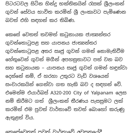
පිටරටවල සිටින හින්දු භක්තිකයින් රැසක් ශ්‍රීලංකන්
ගුවන් සේවය භාවිත කරමින් ශ්‍රී ලංකාවට පැමිණෙන
බවත් එහි සඳහන් කර තිබිණ.
කෙසේ වෙතත් තවමත් කටුනායක ජාත්‍යන්තර
ගුවන්තොටුපළ සහ යාපනය ජාත්‍යන්තර
ගුවන්තොටුපළ අතර සෘජු ගුවන් ගමන් නොමැතිවීම
හේතුවෙන් ගුවන් මගීන් අපහසුතාවට පත් වන බව
සහ කටුනායක – යාපනය සෘජු ගුවන් ගමන් හඳුන්වා
දෙන්නේ නම්, ඒ හරහා උතුරට වැඩි වශයෙන්
සංචාරකයින් ගෙන්වා ගත හැකි බව ද සඳහන් වේ.
එමෙන්ම එයාර්බස් A320-200 City of Yalpanam ලෙස
නම් කිරීමට ගත් ශ්‍රීලංකන් තීරණය පැසසුමට ලක්
කරමින් එම පුවත් වාර්තාවේ තවත් බොහෝ කරුණු
ඇතුළත් විය.
කෙසේවෙතත් පුවත් වාර්තාවේ අවසනයේදී