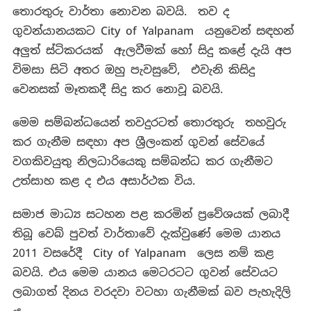
තොරතුරු වාර්තා නොවන බවයි. තව ද
ගුවන්යානයකට City of Yalpanam යනුවෙන් සඳහන්
අලුත් ස්ටිකරයක් ඇලවීමක් හෝ සිදු කළේ දැයි අප
විමසා සිටි අතර ඔහු පැවසුවේ, එවැනි කිසිදු
වෙනසක් මෑතකදී සිදු කර නොවූ බවයි.
මෙම සම්බන්ධයෙන් තවදුරටත් තොරතුරු තහවුරු
කර ගැනීම සඳහා අප ශ්‍රීලංකන් ගුවන් සේවයේ
වගකිවයුතු නිලධාරියෙකු සම්බන්ධ කර ගැනීමට
උත්සාහ කළ ද එය අසාර්ථක විය.
සමාජ මාධ්‍ය සටහන පළ කරමින් ප්‍රවේශයක් ලබාදී
තිබූ වෙබ් පුවත් වාර්තාවේ දැක්වුණේ මෙම යානය
2011 වසරේදී City of Yalpanam ලෙස නම් කළ
බවයි. එය මෙම යානය මෙටරටට ගුවන් සේවයට
ලබාගත් දිනය වරදවා වටහා ගැනීමක් බව පැහැදිලි