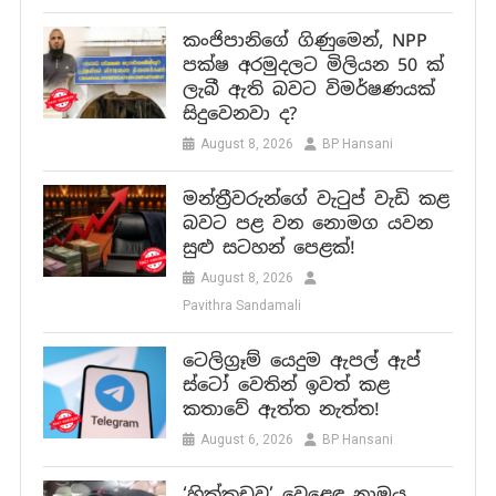
කංජිපානිගේ ගිණුමෙන්, NPP
පක්ෂ අරමුදලට මිලියන 50 ක්
ලැබී ඇති බවට විමර්ෂණයක්
සිදුවෙනවා ද?
August 8, 2026
BP Hansani
මන්ත්‍රීවරුන්ගේ වැටුප් වැඩි කළ
බවට පළ වන නොමග යවන
සුළු සටහන් පෙළක්!
August 8, 2026
Pavithra Sandamali
ටෙලිග්‍රෑම් යෙදුම ඇපල් ඇප්
ස්ටෝ වෙතින් ඉවත් කළ
කතාවේ ඇත්ත නැත්ත!
August 6, 2026
BP Hansani
‘හික්කඩුව’ වෙළෙඳ නාමය