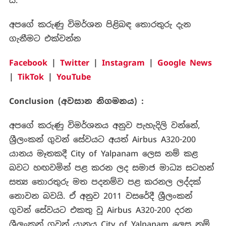
ය.
අපගේ කරුණු විමර්ශන පිළිබඳ තොරතුරු දැන
ගැනීමට එක්වන්න
Facebook
|
Twitter
|
Instagram
|
Google News
|
TikTok
|
YouTube
Conclusion (
අවසාන
නිගමනය
) :
අපගේ කරුණු විමර්ශනය අනුව පැහැදිලි වන්නේ,
ශ්‍රීලංකන් ගුවන් සේවයට අයත් Airbus A320-200
යානය මෑතකදී City of Yalpanam ලෙස නම් කළ
බවට හඟවමින් පළ කරන ලද සමාජ මාධ්‍ය සටහන්
සත්‍ය තොරතුරු මත පදනම්ව පළ කරනල ලද්දක්
නොවන බවයි. ඒ අනුව 2011 වසරේදී ශ්‍රීලංකන්
ගුවන් සේවයට එකතු වූ Airbus A320-200 දරන
ශ්‍රීලංකන් ගුවන් යානය City of Yalpanam ලෙස නම්