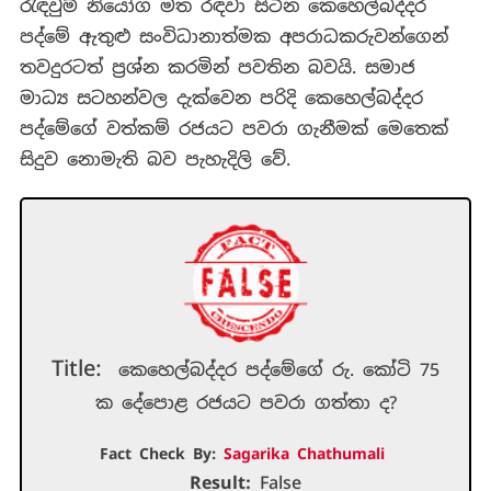
රැඳවුම් නියෝග මත රඳවා සිටින කෙහෙල්බද්දර
පද්මේ ඇතුළු සංවිධානාත්මක අපරාධකරුවන්ගෙන්
තවදුරටත් ප්‍රශ්න කරමින් පවතින බවයි. සමාජ
මාධ්‍ය සටහන්වල දැක්වෙන පරිදි කෙහෙල්බද්දර
පද්මේගේ වත්කම් රජයට පවරා ගැනීමක් මෙතෙක්
සිදුව නොමැති බව පැහැදිලි වේ.
Title:
කෙහෙල්බද්දර පද්මේගේ රු. කෝටි 75
ක දේපොළ රජයට පවරා ගත්තා ද?
Fact Check By:
Sagarika Chathumali
Result:
False