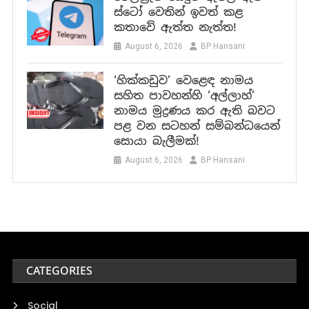
ස්ටෝ වෙතින් ඉවත් කළ
කතාවේ ඇත්ත නැත්ත!
August 6, 2026
BP Hansani
‘හික්කඩුව’ වෙළෙඳ නාමය
සහිත පාවහන්හි ‘අල්ලාහ්’
නාමය මුද්‍රණය කර ඇති බවට
පළ වන සටහන් සම්බන්ධයෙන්
සොයා බැලීමක්!
August 6, 2026
BP Hansani
CATEGORIES
Social