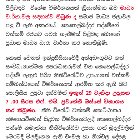
පිළිබඳව විශේෂ විමර්ශනයක් ක්‍රියාත්මක බව
මාධ්‍ය
වාර්තාවල සඳහන්ව තිබුණ ද
සමාජ මාධ්‍ය ජලාවල
පළ වී ඇති අකාරයේ කෙහෙල්බද්දර පද්මේගේ
වත්කම් රජයට පවරා ගැනීමක් පිළිබඳ බොහෝ
ප්‍රධාන මාධ්‍ය ධාරා වාර්තා කර නොතිබුණි.
කෙසේ වෙතත් ඉන්දුනීසියාවේදී අත්අඩංගුවට ගත්
සංවිධානාත්මක අපරාධකරුවන් වන කෙහෙල්බද්දර
පද්මේ ඇතුළු පිරිස නීතිවිරෝධීව උපයාගත් වත්කම්
සම්බන්ධයෙන් විමර්ශනයක් ආරම්භ කර ඇති බව
පොලිසිය උපුටා දක්වමින්
ඉකුත් 29 වැනිදා උදෑසන
7 .00 සිරස එෆ්. එම්. ප්‍රවෘත්ති ඔස්සේ විකාශය
කර තිබුණා
. නීති විරෝධි වත්කම් කොට්ඨාසය
මෙහෙයවීමෙන් සිදුවන විමර්ශනවලදී කෙහෙල්බද්දර
පත්මේ නමැත්තා නීතිවිරෝධිව උපයා ගත් මුදල්වලින්
මෙරටදී මිලදීගෙන ඇති චංචල හා නිශ්චල දේපළ