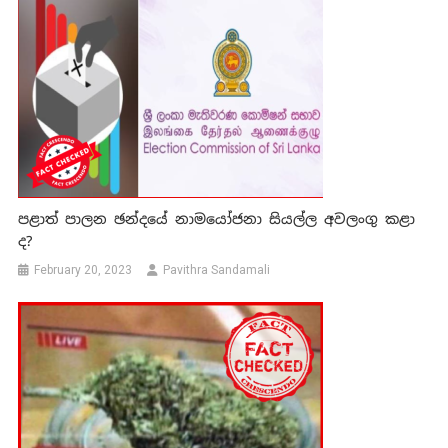
පළාත් පාලන ඡන්දයේ නාමයෝජනා සියල්ල අවලංගු කළා
ද?
February 20, 2023
Pavithra Sandamali