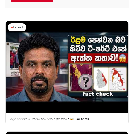
Latest
ඊළම පෙන්වන බව කිව්ව ටී-ෂර්ට් එකේ, ඇත්ත කතාව!
| Fact Check