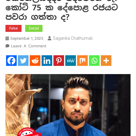
කෝටි 75 ක දේපොළ රජයට
පවරා ගත්තා ද?
False
Social
Sagarika Chathumali
September 1, 2025
On
Leave A Comment
කෙහෙල්බද්දර
පද්මේගේ
රු.
කෝටි
75
ක
දේපොළ
රජයට
පවරා
ගත්තා
ද?