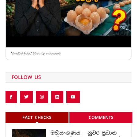
“ප්ලාස්ටික් බිත්තර” වීඩියෝවල ඇත්ත කතාව!
FOLLOW US
FACT CHECKS
COMMENTS
මහියංගණය – නුවර ප්‍රධාන