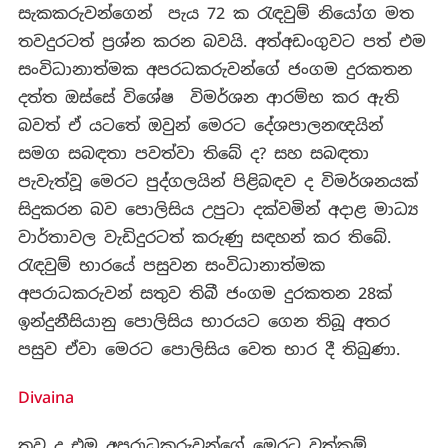
සැකකරුවන්ගෙන් පැය 72 ක රැඳවුම් නියෝග මත
තවදුරටත් ප්‍රශ්න කරන බවයි.
අත්අඩංගුවට පත් එම
සංවිධානාත්මක අපරධකරුවන්ගේ
ජංගම දුරකතන
දත්ත ඔස්සේ විශේෂ විමර්ශන ආරම්භ කර ඇති
බවත් ඒ යටතේ ඔවුන් මෙරට දේශපාලනඥයින්
සමග සබඳතා පවත්වා තිබේ ද? සහ සබඳතා
පැවැත්වූ මෙරට පුද්ගලයින් පිළිබඳව ද විමර්ශනයක්
සිදුකරන බව පොලිසිය උපුටා දක්වමින් අදාළ මාධ්‍ය
වාර්තාවල වැඩිදුරටත් කරුණු සඳහන් කර තිබේ.
රැඳවුම් භාරයේ පසුවන සංවිධානාත්මක
අපරාධකරුවන් සතුව තිබී ජංගම දුරකතන 28ක්
ඉන්දුනීසියානු පොලිසිය භාරයට ගෙන තිබූ අතර
පසුව ඒවා මෙරට පොලිසිය වෙත භාර දී තිබුණා.
Divaina
තව ද එම අපරාධකරුවන්ගේ මෙරට වත්කම්