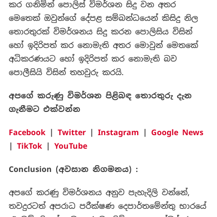
කර ගනිමින් පොලිස් විමර්ශන සිදු වන අතර
මෙතෙක් ඔවුන්ගේ දේපළ සම්බන්ධයෙන් කිසිදු නිල
තොරතුරක් විමර්ශනය සිදු කරන පොලිසිය විසින්
හෝ ඉදිරිපත් කර නොමැති අතර මොවුන් මෙතකේ
අධිකරණයට හෝ ඉදිරිපත් කර නොමැති බව
පොලීසියි විසින් තහවුරු කරයි.
අපගේ
කරුණු
විමර්ශන
පිළිබඳ
තොරතුරු
දැන
ගැනීමට
එක්වන්න
Facebook
|
Twitter
|
Instagram
|
Google News
|
TikTok
|
YouTube
Conclusion (
අවසාන
නිගමනය
) :
අපගේ කරණු විමර්ශනය අනුව පැහැදිලි වන්නේ,
තවදුරටත් අපරාධ පරීක්ෂණ දෙපාර්තමේන්තු භාරයේ