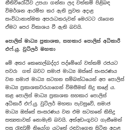
නීතිවිරෝධීව උපයා ගන්නා ලද වත්කම් පිළිබඳ
විමර්ශන ආරම්භ කර ඇති පුවත අදාළ
සංවිධානාත්මක අපරාධකරුවන් මෙරටට රැගෙන
ඒමට පෙර විකාශය වී ඇති බවයි.
පොලිස් මාධ්‍ය ප්‍රකාශක, සහකාර පොලිස් අධිකාරී
එෆ්.යු. වුට්ලර් මහතා
මේ අතර කෙහෙල්බද්දර පද්මේගේ වත්කම් රජයට
පවරා ගත් බවට සමාජ මාධ්‍ය ඔස්සේ සංසරණය
වන සමාජ මාධ්‍ය සටහන සම්බන්ධයෙන් අප පොලිස්
මාධ්‍ය ප්‍රකාශකවරයාගෙන් විමසීමක් සිදු කළේ ය.
කළ පොලිස් මාධ්‍ය ප්‍රකාශක සහකාර පොලිස්
අධිකාරී එෆ්.යු. වුට්ලර් මහතා පැවසුවේ, සමාජ
මාධ්‍ය ඔස්සේ සංසරණය වන එම සටහනේ කිසිදු
සත්‍යතාවක් නොමැති බවයි. අත්අඩංගුවට ගැනීමෙන්
පසු රැඳවුම් නියෝග යටතේ රඳවාගෙන සිටින අදාළ