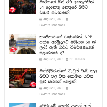
මාර්ගයේ බස් රථ අනතුරකින්
54 දෙනෙකු අනතුරේ බවට
ව්‍යාජ සටහනක්!
August 8, 2026
Pavithra Sandamali
කංජිපානිගේ ගිණුමෙන්, NPP
පක්ෂ අරමුදලට මිලියන 50 ක්
ලැබී ඇති බවට විමර්ෂණයක්
සිදුවෙනවා ද?
August 8, 2026
BP Hansani
මන්ත්‍රීවරුන්ගේ වැටුප් වැඩි කළ
බවට පළ වන නොමග යවන
සුළු සටහන් පෙළක්!
August 8, 2026
Pavithra Sandamali
ටෙලිග්‍රෑම් යෙදුම ඇපල් ඇප්