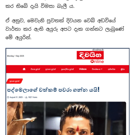
කර තිබේ දැයි විමසා බැලී ය.
ඒ අනුව, මෙවැනි පුවතක් දිවයන වෙබ් අඩවියේ
වාර්තා කර ඇති අයුරු අපට දැක ගන්නට ලැබුණේ
මේ අයුරින්.