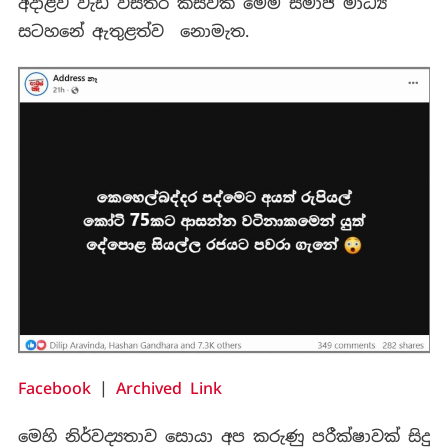
අදාළව වැඩි විස්තර කිසිවක් මෙම සමාජ මාධ්‍ය
සටහනේ ඇතුළත්ව නොමැත.
Facebook
|
Archived Link
මෙහි නිර්වද්‍යතාව සොයා අප කරුණු පරීක්ෂාවක් සිදු