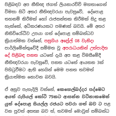
පිළිබඳව අප නීතිඥ ජගත් ලියනාරච්චි මහතාගෙන්
විමසා සිටි අතර නීතිඥවරයා පැවසුවේ, දේපොළ
තහනම් කිරීමක් හෝ රාජසන්තක කිරීමක් සිදු කළ
හැක්කේ, අධිකරණයකට පමණක් බවයි. මේ අතර
නිතිවිරෝධීව උපයා ගත් දේපොළ සම්බන්ධව
ක්‍රියාත්මක වන්නේ,
පසුගිය අප්‍රේල් 08 වැනිදා
පාර්ලිමේන්තුවේදී සම්මත වූ
අපරාධයකින් උත්පාදිත
දේ පිළිබඳ පනත
යටතේ දැයි අප කළ විමසීමේදී
නීතිඥවරයා පැවසුවේ, පනත යටතේ ආයතන 3ක්
පිහිටුවීමට ඇති හෙයින් මෙම පනත තවමත්
ක්‍රියාත්මක නොවන බවයි.
ඒ අනුව පැහැදිලි වන්නේ,
කෙහෙල්බද්දර පද්මෙට
අයත් රුපියල්
කෝටි
75
කට ආසන්න වටිනාකමෙන්
යුත්
දේපොළ සියල්ල රජයට පවරා ගත් බව ට
පළ
වන පුවත් අසත්‍ය බව ත්, තවමත් මොවුන් සම්බන්ධ