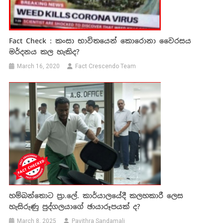
Fact Check : කංසා භාවිතයෙන් කොරොනා වෛරසය
මර්දනය කල හැකිද?
March 16, 2020
Fact Crescendo Team
හම්බන්තොට ප්‍රා.ලේ. කාර්යාලයේදී කලහකාරී ලෙස
හැසිරුණු පුද්ගලයාගේ ඡායාරූපයක් ද?
March 8, 2025
Pavithra Sandamali