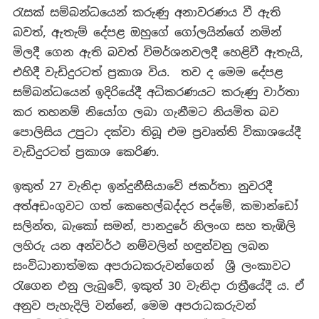
රැසක් සම්බන්ධයෙන් කරුණු අනාවරණය වී ඇති
බවත්, ඇතැම් දේපළ ඔහුගේ ගෝලයින්ගේ නමින්
මිලදී ගෙන ඇති බවත් විමර්ශනවලදී හෙළිවී ඇතැයි,
එහිදී වැඩිදුරටත් ප්‍රකාශ විය. තව ද මෙම දේපළ
සම්බන්ධයෙන් ඉදිරියේදී අධිකරණයට කරුණු වාර්තා
කර තහනම් නියෝග ලබා ගැනීමට නියමිත බව
පොලිසිය උපුටා දක්වා තිබූ එම ප්‍රවෘත්ති විකාශයේදී
වැඩිදුරටත් ප්‍රකාශ කෙරිණ.
ඉකුත් 27 වැනිදා ඉන්දුනීසියාවේ ජකර්තා නුවරදී
අත්අඩංගුවට ගත් කෙහෙල්බද්දර පද්මේ, කමාන්ඩෝ
සලින්ත, බැකෝ සමන්, පානදුරේ නිලංග සහ තැඹිලි
ලහිරු යන අන්වර්ථ නම්වලින් හඳුන්වනු ලබන
සංවිධානාත්මක අපරාධකරුවන්ගෙන් ශ්‍රී ලංකාවට
රැගෙන එනු ලැබුවේ, ඉකුත් 30 වැනිදා රාත්‍රීයේදී ය. ඒ
අනුව පැහැදිලි වන්නේ, මෙම අපරාධකරුවන්