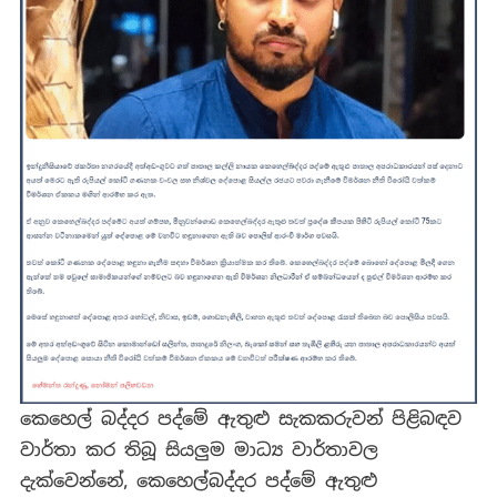
කෙහෙල් බද්දර පද්මේ ඇතුළු සැකකරුවන් පිළිබඳව
වාර්තා කර තිබූ සියලුම මාධ්‍ය වාර්තාවල
දැක්වෙන්නේ, කෙහෙල්බද්දර පද්මේ ඇතුළු