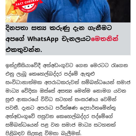
දිනපතා
සත්‍ය කරුණු
දැන ගැනීමට
අපගේ WhatsApp චැනලයට
මෙතනින්
එකතුවන්න.
ඉන්දුනීසියාවේදී අත්අඩංගුවට ගෙන මෙරටට රැගෙන
එනු ලැබූ කෙහෙල්බද්දර පද්මේ ඇතුළු
සංවිධානාත්මක අපරාධකරුවන් සම්බන්ධයෙන් සමාජ
මාධ්‍ය වේදිකා ඔස්සේ අසත්‍ය මෙන්ම නොමග යවන
සුළු ආකාරයේ විවිධ සටහන් සංසරණය වෙමින්
පවතී. දැනට අපරාධ පරීක්ෂණ දෙපාර්තමේන්තු
අත්අඩංගුවේ පසුවන කෙහෙල්බද්දර පද්මේගේ
සම්බන්ධයෙන් පළ වන සමාජ මාධ්‍ය සටහනක්
පිළිබඳව සිදුකළ විමසා බැලීමක්.