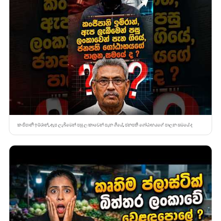
කංජිපානි ඉම්රාන්, ඇප ලැබීමෙන් පසු ලංකාවෙන් පැන ගියේ, ජනපති ගෝඨාභයගේ පාලන සමයේ ද