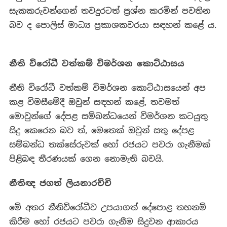
සැකකරුවන්ගෙන් තවදුරටත් ප්‍රශ්න කරමින් පවතින
බව ද පොලිස් මාධ්‍ය ප්‍රකාශකවරයා සඳහන් කළේ ය.
නීති විරෝධී වත්කම් විමර්ශන කොට්ඨාසය
නීති විරෝධී වත්කම් විමර්ශන කොට්ඨාසයෙන් අප
කළ විමසීමේදී ඔවුන් සඳහන් කළේ, තවමත්
මොවුන්ගේ දේපළ සම්බන්ධයෙන් විමර්ශන කටයුතු
සිදු කෙරෙන බව ත්, මෙතෙක් ඔවුන් සතු දේපළ
සම්බන්ධ තක්සේරුවක් හෝ රජයට පවරා ගැනීමක්
පිළිබඳ තීරණයක් ගෙන නොමැති බවයි.
නීතිඥ ජගත් ලියනාරච්චි
මේ අතර නීතිවිරෝධීව උපයාගත් දේපොළ තහනම්
කිරීම හෝ රජයට පවරා ගැනීම සිදුවන ආකාරය