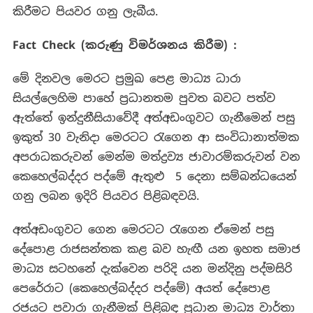
කිරීමට පියවර ගනු ලැබීය.
Fact Check (
කරුණු
විමර්ශනය
කිරීම
) :
මේ දිනවල මෙරට ප්‍රමුඛ පෙළ මාධ්‍ය ධාරා
සියල්ලෙහිම පාහේ ප්‍රධානතම පුවත බවට පත්ව
ඇත්තේ ඉන්දුනීසියාවේදී අත්අඩංගුවට ගැනීමෙන් පසු
ඉකුත් 30 වැනිදා මෙරටට රැගෙන ආ සංවිධානාත්මක
අපරාධකරුවන් මෙන්ම මත්ද්‍රව්‍ය ජාවාරම්කරුවන් වන
කෙහෙල්බද්දර පද්මේ ඇතුළු 5 දෙනා සම්බන්ධයෙන්
ගනු ලබන ඉදිරි පියවර පිළිබඳවයි.
අත්අඩංගුවට ගෙන මෙරටට රැගෙන ඒමෙන් පසු
දේපොළ රාජසන්තක කළ බව හැඟී යන ඉහත සමාජ
මාධ්‍ය සටහනේ දැක්වෙන පරිදි යන මන්දිනු පද්මසිරි
පෙරේරාට (කෙහෙල්බද්දර පද්මේ) අයත් දේපොළ
රජයට පවාරා ගැනීමක් පිළිබඳ ප්‍රධාන මාධ්‍ය වාර්තා