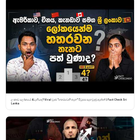
ලංකාව ලෝකයේ 4වැනියාද? Viral වුණ "හතරවෙනි තැන" පිටුපස සැඟවුණු ඇත්ත! | Fact Check Sri
Lanka