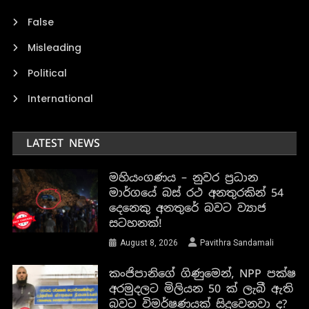
False
Misleading
Political
International
LATEST NEWS
මහියංගණය – නුවර ප්‍රධාන
මාර්ගයේ බස් රථ අනතුරකින් 54
දෙනෙකු අනතුරේ බවට ව්‍යාජ
සටහනක්!
August 8, 2026
Pavithra Sandamali
කංජිපානිගේ ගිණුමෙන්, NPP පක්ෂ
අරමුදලට මිලියන 50 ක් ලැබී ඇති
බවට විමර්ෂණයක් සිදුවෙනවා ද?