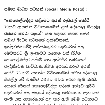
සමාජ
මාධ්‍ය
සටහන්
(Social Media Posts) :
“කෙහෙල්බද්දර පද්මෙට අයත් රුපියල්
කෝටි
75
කට ආසන්න වටිනාකමෙන් යුත්
දේපොළ සියල්ල
රජයට පවරා ගැනේ”
යන සඳහන සහිත මෙම
සමාජ මාධ්‍ය සටහනේ දැක්වෙන්නේ,
ඉන්දුනීසියාවේදී අත්අඩංගුවට ගැනීමෙන් පසු
මේවනවිට ශ්‍රී ලංකාවට රැගෙන විත් සිටින
කෙහෙල්බද්දර පද්මේ යන අන්වර්ථ නාමයෙන්
හැඳින්වෙන සංවිධානාත්මක අපරාධකරුට අයත්
කෝටි 75 කට ආසන්න වටිනාකමක් සහිත දේපොළ
සියල්ල මේ වනවිට රජයට පවරා ගෙන ඇති බවයි.
කෙසේ වෙතත් කෙහෙල්බද්දර පද්මේ අත්අඩංගුවට
ගැනීමෙන් පසු ඔහුගේ දේපොළ පවරාගෙන ඇති බව
හැඟී යන ආකාරයෙන් පළ කර ඇති මෙම සටහනට