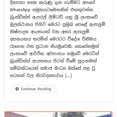
දිනපතා සත්‍ය කරුණු දැන ගැනීමට අපගේ
ආයතනය
WhatsApp සමුහයටමෙතනින් එකතුවන්න.
ලංකාව
හැරයාමේ
බ්‍රැන්ඩික්ස් ඇපරල් ලිමිටඩ් යනු ශ්‍රී ලංකාවේ
තීරණයක
මූලස්ථානය පිහිටි මෙරට ප්‍රමුඛ පෙළේ ඇඟලුම්
?
නිෂ්පාදන ආයතයක් වන අතර ඇඟලුම්
අපනයනය කරමින් මෙරටට විදේශ විනිමය
රැගෙන එන ප්‍රධාන නියමුවෙකි. කෙසේනමුත්
ලංකාවේ ආර්ථික අවපාතය හමුවේ මෙරටින්
බ්‍රැන්ඩික්ස් ආයතනය පිටත් වීමේ සූදානමක්
සම්බන්ධයෙන් සමාජ මාධ්‍ය ඔස්සේ පළ වූ
සටහන් වල නිරවද්‍යතාවය […]
Continue Reading