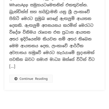
WhatsApp සමුහයටමෙතනින් එකතුවන්න.
Hirdaramani
ඇඟළුම්
බ්‍රැන්ඩික්ස් සහ හයිඩ්‍රාමනි යනු ශ්‍රී ලංකාවේ
ආයතන,
පිහිටි මෙරට ප්‍රමුඛ පෙළේ ඇඟලුම් ආයතන
ලංකාව
දෙකකි. ඇඟලුම් අපනයනය කරමින් මෙරටට
හැරයන
විදේශ විනිමය රැගෙන එන ප්‍රධාන ආයතන
බවට
පළවන
අතර ඉදිරියෙන්ම කියවන නම් අතර තිබෙන
පුවත්
මෙම ආයතනය දෙක, ලංකාවේ ආර්ථික
අසත්‍යයි
අවපාතය හමුවේ මෙරට හැරයාමේ සුදානමක්
!
පවතින බවට සමාජ මාධ්‍ය ඔස්සේ විටින් විට
[…]
Continue Reading