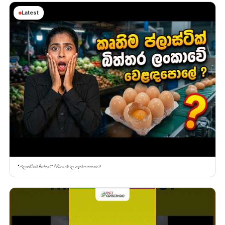
Latest
“ප්ලාස්ටික් බිත්තර” වීඩියෝවල ඇත්ත කතාව!