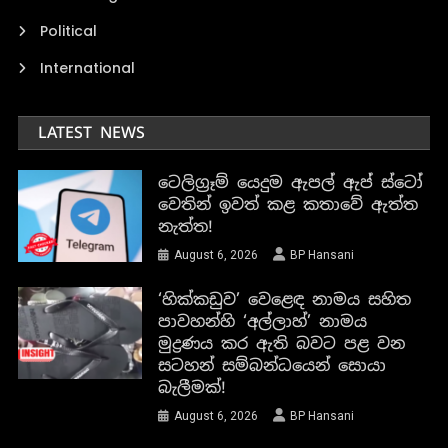
Political
International
LATEST NEWS
ටෙලිග්‍රෑම් යෙදුම ඇපල් ඇප් ස්ටෝ
වෙතින් ඉවත් කළ කතාවේ ඇත්ත
නැත්ත!
August 6, 2026
BP Hansani
‘හික්කඩුව’ වෙළෙඳ නාමය සහිත
පාවහන්හි ‘අල්ලාහ්’ නාමය
මුද්‍රණය කර ඇති බවට පළ වන
සටහන් සම්බන්ධයෙන් සොයා
බැලීමක්!
August 6, 2026
BP Hansani