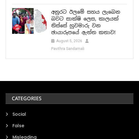
අනුරට ඊලමේ සහය ලැබෙන
බවට සාක්ෂි ලෙස, කාලයක්
තිස්සේ හුවමාරු වන
ඡායාරූපයේ ඇත්ත කතාව!
August 5, 2026
Pavithra Sandamali
CATEGORIES
Social
False
Misleading