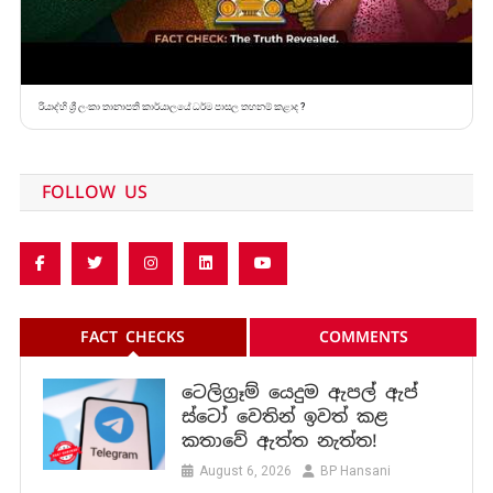
රියාද්හි ශ්‍රී ලංකා තානාපති කාර්යාලයේ ධර්ම පාසල තහනම් කළාද ?
FOLLOW US
FACT CHECKS
COMMENTS
ටෙලිග්‍රෑම් යෙදුම ඇපල් ඇප්
ස්ටෝ වෙතින් ඉවත් කළ
කතාවේ ඇත්ත නැත්ත!
August 6, 2026
BP Hansani