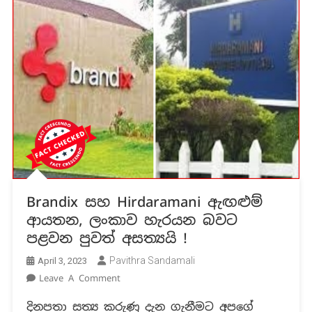
Brandix සහ Hirdaramani ඇඟළුම්
ආයතන, ලංකාව හැරයන බවට
පළවන පුවත් අසත්‍යයි !
Pavithra Sandamali
April 3, 2023
On
Leave A Comment
Brandix
දිනපතා සත්‍ය කරුණු දැන ගැනීමට අපගේ
සහ