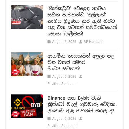
‘හික්කඩුව’ වෙළෙඳ නාමය
සහිත පාවහන්හි ‘අල්ලාහ්’
නාමය මුද්‍රණය කර ඇති බවට
පළ වන සටහන් සම්බන්ධයෙන්
සොයා බැලීමක්!
August 6, 2026
BP Hansani
ආගමික නායකයින් අළලා පළ
වන ව්‍යාජ සමාජ
මාධ්‍ය සටහන්!
August 6, 2026
Pavithra Sandamali
Binance සහ Bybit වැනි
ක්‍රිප්ටෝ මුදල් හුවමාරු වේදිකා,
ලංකාව තුළ තහනම් කරල ද?
August 6, 2026
Pavithra Sandamali