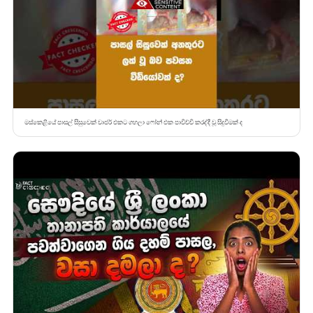
මස්කෙළියේ පාසල් සිසුවෙක් චාජර් එකට ගහලා ෆෝන් එක පාවිච්චි කරද්දී වූ සිදුවීමක් ද