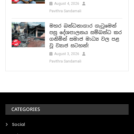
August 4, 2026
Pavithra Sandamali
මහර බන්ධනාගාර ගැටුමෙන්
පසු දේශපාලනය සම්බන්ධ කර
ගනිමින් සමාජ මාධ්‍ය වල පළ
වූ ව්‍යාජ සටහන්!
August 3, 2026
Pavithra Sandamali
CATEGORIES
Social