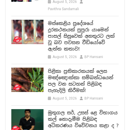
August 5, 2026
Pavithra Sandamali
මස්කෙළිය ප්‍රදේශයේ
දුරකථනයක් පුපුරා යාමෙන්
පාසල් සිසුවෙක් අනතුරට ලක්
වූ බව පවසන වීඩියෝවේ
ඇත්ත කතාව!
August 5, 2026
BP Hansani
පිළිකා ප්‍රතිකාරකයක් ලෙස
මඤ්ඤොක්කා සම්බන්ධයෙන්
පල වන සටහන් පිළිබඳ
පැහැදිලි කිරීමක්!
August 5, 2026
BP Hansani
මුතුගල සර්, උසස් ළෙ විභාගය
කල් නොදැමීම පිළිබඳ
අධිකරණය විවේචනය කළා ද ?