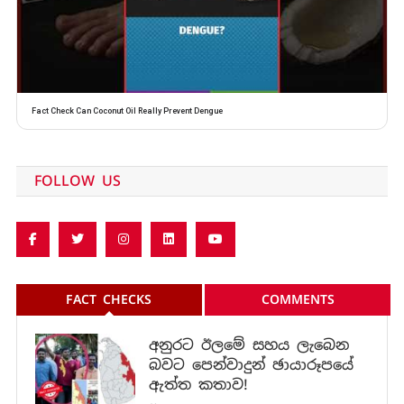
Fact Check Can Coconut Oil Really Prevent Dengue
FOLLOW US
FACT CHECKS
COMMENTS
අනුරට ඊලමේ සහය ලැබෙන
බවට පෙන්වාදුන් ඡායාරූපයේ
ඇත්ත කතාව!