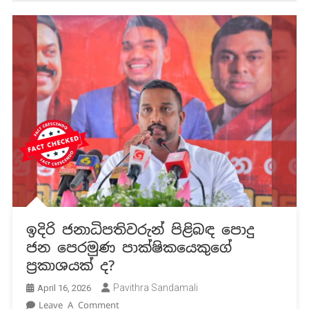
ඉදිරි ජනාධිපතිවරුන් පිළිබඳ පොදු
ජන පෙරමුණ පාක්ෂිකයෙකුගේ
ප්‍රකාශයක් ද?
Pavithra Sandamali
April 16, 2026
On
Leave A Comment