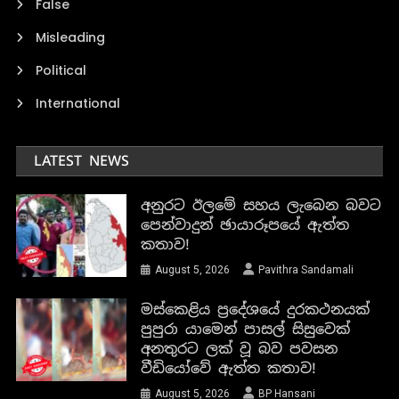
False
Misleading
Political
International
LATEST NEWS
අනුරට ඊලමේ සහය ලැබෙන බවට
පෙන්වාදුන් ඡායාරූපයේ ඇත්ත
කතාව!
August 5, 2026
Pavithra Sandamali
මස්කෙළිය ප්‍රදේශයේ දුරකථනයක්
පුපුරා යාමෙන් පාසල් සිසුවෙක්
අනතුරට ලක් වූ බව පවසන
වීඩියෝවේ ඇත්ත කතාව!
August 5, 2026
BP Hansani