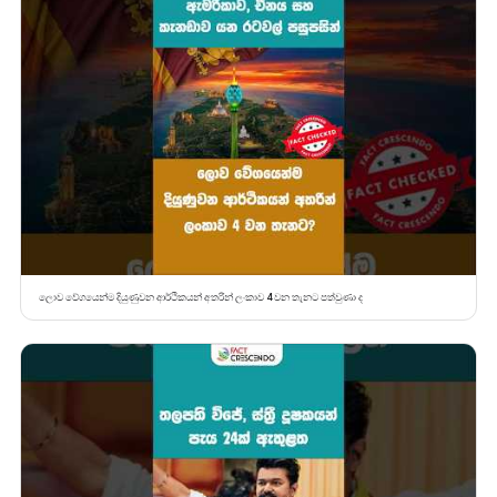
ලොව වේගයෙන්ම දියුණුවන ආර්ථිකයන් අතරින් ලංකාව 4 වන තැනට පත්වුණා ද