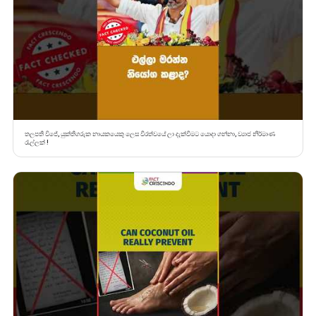
තලපති විජේ, යුක්තිගරුක නායකයෙකු ලෙස වීරත්වයේ ලා දැක්වීමට යොදා ගන්නා, ව්‍යාජ නිර්මාණ
රැල්ලක් !