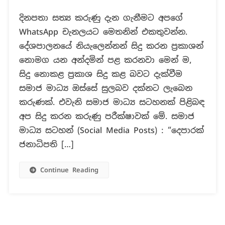
ඉදිරි
දිනපතා සත්‍ය කරුණු දැන ගැනීමට අපගේ
ජනාධිපතිවරුන්
WhatsApp චැනලයට මෙතනින් එකතුවන්න.
පිළිබඳ
පොදු
දේශපාලනයේ නියැලෙන්නන් සිදු කරන ප්‍රකාශන්
ජන
නොමග යන අන්දමින් පළ කරනවා මෙන් ම,
පෙරමුණ
සිදු නොකළ ප්‍රකාශ සිදු කළ බවට දැක්වීම
පාක්ෂිකයෙකුගේ
සමාජ මාධ්‍ය ඔස්සේ සුලබව දක්නට ලැබෙන
ප්‍රකාශයක්
ද?
කරුණක්. එවැනි සමාජ මාධ්‍ය සටහනක් පිළිබඳ
අප සිදු කරන කරුණු පරීක්ෂාවක් මේ. සමාජ
මාධ්‍ය සටහන් (Social Media Posts) : “දෙපාරක්
ජනාධිපති […]
Continue Reading