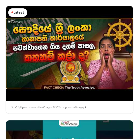
Latest
රියාද්හි ශ්‍රී ලංකා තානාපති කාර්යාලයේ ධර්ම පාසල තහනම් කළාද ?