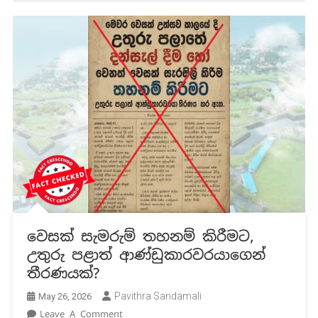
වෙසක් සැමරුම් තහනම් කිරීමට,
උතුරු පළාත් ආණ්ඩුකාරවරයාගෙන්
තීරණයක්?
Pavithra Sandamali
May 26, 2026
On
Leave A Comment