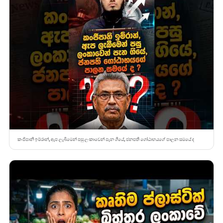
කංජිපානි ඉම්රාන්, ඇප ලැබීමෙන් පසු ලංකාවෙන් පැන ගියේ, ජනපති ගෝඨාභයගේ පාලන සමයේ ද