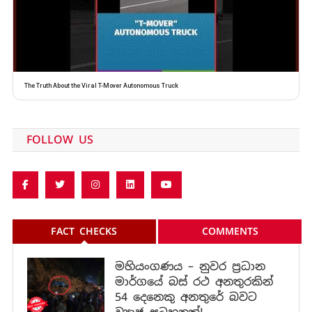
The Truth About the Viral T-Mover Autonomous Truck
FOLLOW US
FACT CHECKS
COMMENTS
මහියංගණය – නුවර ප්‍රධාන
මාර්ගයේ බස් රථ අනතුරකින්
54 දෙනෙකු අනතුරේ බවට