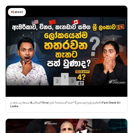
Latest
ලංකාව ලෝකයේ 4වැනියාද? Viral වුණ "හතරවෙනි තැන" පිටුපස සැඟවුණු ඇත්ත! | Fact Check Sri
Lanka