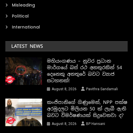
Misleading
Political
International
LATEST NEWS
මහියංගණය – නුවර ප්‍රධාන
මාර්ගයේ බස් රථ අනතුරකින් 54
දෙනෙකු අනතුරේ බවට ව්‍යාජ
සටහනක්!
August 8, 2026
Pavithra Sandamali
කංජිපානිගේ ගිණුමෙන්, NPP පක්ෂ
අරමුදලට මිලියන 50 ක් ලැබී ඇති
බවට විමර්ෂණයක් සිදුවෙනවා ද?
August 8, 2026
BP Hansani