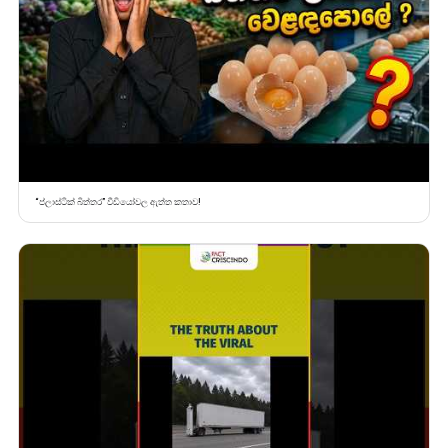
“ප්ලාස්ටික් බිත්තර” වීඩියෝවල ඇත්ත කතාව!