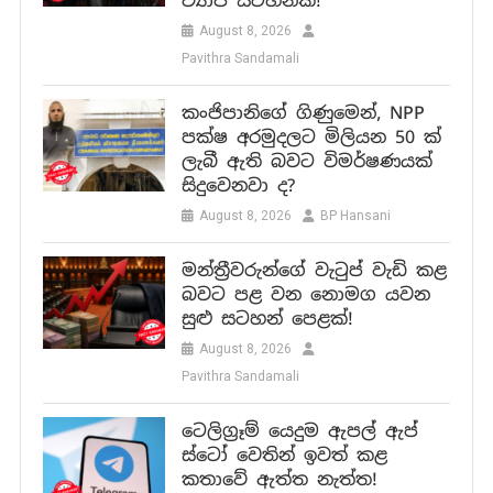
ව්‍යාජ සටහනක්!
August 8, 2026
Pavithra Sandamali
කංජිපානිගේ ගිණුමෙන්, NPP
පක්ෂ අරමුදලට මිලියන 50 ක්
ලැබී ඇති බවට විමර්ෂණයක්
සිදුවෙනවා ද?
August 8, 2026
BP Hansani
මන්ත්‍රීවරුන්ගේ වැටුප් වැඩි කළ
බවට පළ වන නොමග යවන
සුළු සටහන් පෙළක්!
August 8, 2026
Pavithra Sandamali
ටෙලිග්‍රෑම් යෙදුම ඇපල් ඇප්
ස්ටෝ වෙතින් ඉවත් කළ
කතාවේ ඇත්ත නැත්ත!