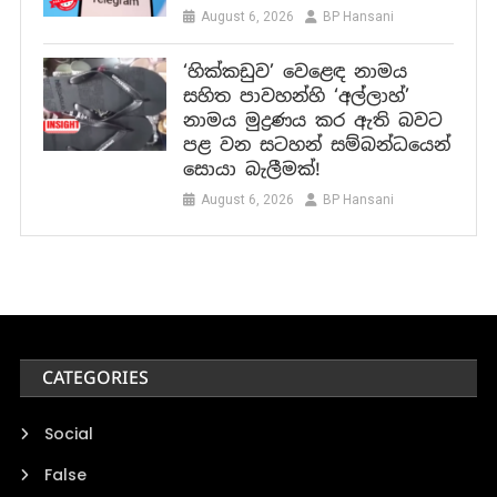
August 6, 2026
BP Hansani
‘හික්කඩුව’ වෙළෙඳ නාමය
සහිත පාවහන්හි ‘අල්ලාහ්’
නාමය මුද්‍රණය කර ඇති බවට
පළ වන සටහන් සම්බන්ධයෙන්
සොයා බැලීමක්!
August 6, 2026
BP Hansani
CATEGORIES
Social
False