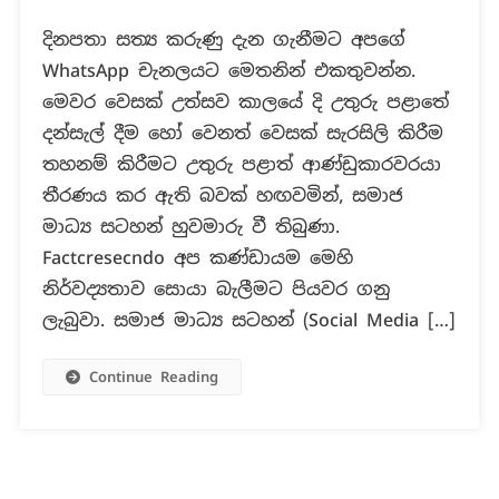
වෙසක්
දිනපතා සත්‍ය කරුණු දැන ගැනීමට අපගේ
සැමරුම්
WhatsApp චැනලයට මෙතනින් එකතුවන්න.
තහනම්
කිරීමට,
මෙවර වෙසක් උත්සව කාලයේ දි උතුරු පළාතේ
උතුරු
දන්සැල් දීම හෝ වෙනත් වෙසක් සැරසිලි කිරීම
පළාත්
තහනම් කිරීමට උතුරු පළාත් ආණ්ඩුකාරවරයා
ආණ්ඩුකාරවරයාගෙන්
තීරණය කර ඇති බවක් හඟවමින්, සමාජ
තීරණයක්?
මාධ්‍ය සටහන් හුවමාරු වී තිබුණා.
Factcresecndo අප කණ්ඩායම මෙහි
නිර්වද්‍යතාව සොයා බැලීමට පියවර ගනු
ලැබුවා. සමාජ මාධ්‍ය සටහන් (Social Media […]
Continue Reading