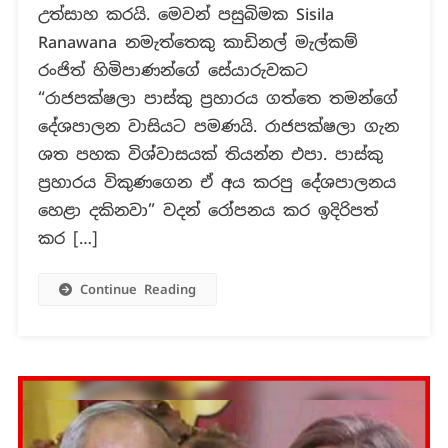
සිදුකළා
උත්සාහ කරයි. මෙවන් පසුබිමක Sisila
යැයි
Ranawana නමැත්තෙකු කාඩිනල් මැල්කම්
පැවසෙ
රංජිත් හිමිපාණන්ගේ සේයාරුවකට
සාවද්‍ය
ප්‍රකාශ!
“රාජපක්ෂලා පාස්කු ප්‍රහාරය ගත්තෙ තමන්ගේ
දේශපාලන වාසියට පමණයි. රාජපක්ෂලා ගැන
ශත පහක විශ්වාසයක් තියන්න එපා. පාස්කු
ප්‍රහාරය විකුණගෙන ඒ අය කරපු දේශපාලනය
හෙළා දකිනවා” වදන් රෝපනය කර ඉදිරිපත්
කර […]
Continue Reading