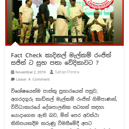
Fact Check කාදිනල් මැල්කම් රංජිත්
සජිත් ට සුභ පතා වේදිකාවට ?
Sahan Perera
November 2, 2019
On
Leave A Comment
Fact
විශේෂයෙන්ම පාස්කු ප්‍රහාරයෙන් පසුව,
Check
අගරදගුරු කාඩිනල් මැල්කම් රංජිත් හිමිපාණන්,
කාදිනල්
මැල්කම්
විවිධාකාරයේ දේශපාලනික සටහන් සඳහා
රංජිත්
යොදාගෙන ඇති බව, මින් පෙර අවස්ථා
සජිත්
කිහිපයකදීම කරුණු විමසීමේදී අපට
ට