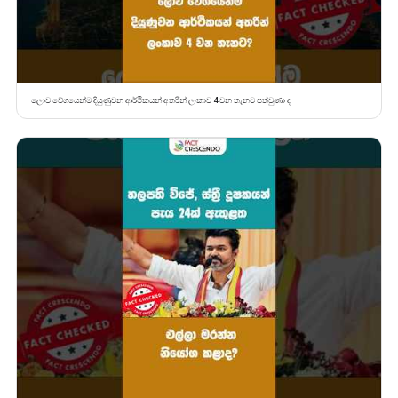
ලොව වේගයෙන්ම දියුණුවන ආර්ථිකයන් අතරින් ලංකාව 4 වන තැනට පත්වුණා ද