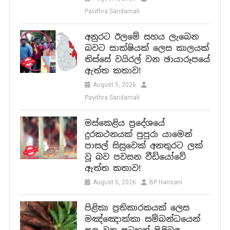
Pavithra Sandamali
අනුරට ඊලමේ සහය ලැබෙන
බවට සාක්ෂියක් ලෙස කාලයක්
තිස්සේ වයිරල් වන ඡායාරූපයේ
ඇත්ත කතාව!
August 5, 2026
Pavithra Sandamali
මස්කෙළිය ප්‍රදේශයේ
දුරකථනයක් පුපුරා යාමෙන්
පාසල් සිසුවෙක් අනතුරට ලක්
වූ බව පවසන වීඩියෝවේ
ඇත්ත කතාව!
August 5, 2026
BP Hansani
පිළිකා ප්‍රතිකාරකයක් ලෙස
මඤ්ඤොක්කා සම්බන්ධයෙන්