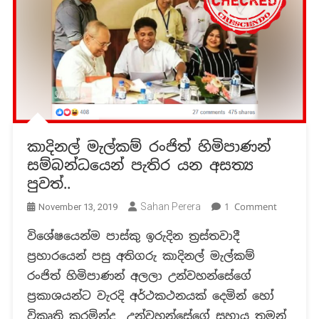
කාදිනල් මැල්කම් රංජිත් හිමිපාණන්
සම්බන්ධයෙන් පැතිර යන අසත්‍ය
පුවත්..
On
Sahan Perera
1 Comment
November 13, 2019
කාදිනල්
විශේෂයෙන්ම පාස්කු ඉරුදින ත්‍රස්තවාදී
මැල්කම්
ප්‍රහාරයෙන් පසු අතිගරු කාදිනල් මැල්කම්
රංජිත්
හිමිපාණන
රංජිත් හිමිපාණන් අලලා උන්වහන්සේගේ
සම්බන්ධ
ප්‍රකාශයන්ට වැරදි අර්ථකථනයක් දෙමින් හෝ
පැතිර
විකෘති කරමින්ද උන්වහන්සේගේ සහාය තමන්