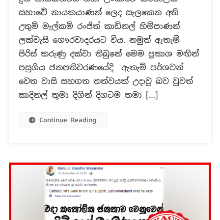
හා
සභාවේ නායකයාණන් ලෙද සැලකෙන අති
ඇමරිකානු
උතුම් මැල්කම් රංජිත් කාඩිනල් හිමිපාණන්
තානාපතිනිය
ලක්වැසි ගෞරවාදරයට විය. නමුත් ඇතැම්
අලලා
සැකසුනු
පිරිස් කරුණු දක්වා තිබුනේ මෙම ප්‍රකාශ මඟින්
සාවද්‍ය
පසුගිය ජනපතිවරණයේදි ඇතැම් පර්ශවන්
සටහනක්
වෙත වාසි සහගත තත්වයක් උදාවූ බව වුවත්
කාදිනල් තුමා දිගින් දිගටම තමා […]
Continue Reading