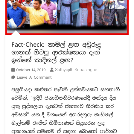
Fact-Check: නාමල් ළඟ අවුරුදු
ගානක් හිටපු ආරක්ෂකයා දැන්
ඉන්නේ කාදිනල් ළඟ?
Sathyajith Subasinghe
October 14, 2019
On
Leave A Comment
Fact-
පසුගියදා කළුතර පැවති උත්සවයකට සහභාගී
Check:
වෙමින්, “ඉදිරි ජනාධිපතිවරණයේදී ඡන්දය දිය
නාමල්
ළඟ
යුතු පුද්ගලයා දැනටත් ජනතාව තීරණය කර
අවුරුදු
අවසන්” යනාදී වශයෙන් අගරදගුරු කාඩිනල්
ගානක්
මැල්කම් රංජිත් හිමිපාණන් සිදුකරන ලද
හිටපු
ප්‍රකාශයක් සමඟම ඒ සඳහා බොහෝ පාර්ශව
ආරක්ෂකයා