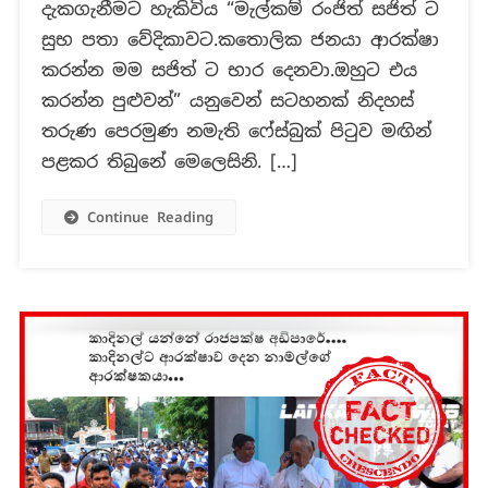
දැකගැනීමට හැකිවිය “මැල්කම් රංජිත් සජිත් ට
සුභ
පතා
සුභ පතා වේදිකාවට.කතොලික ජනයා ආරක්ෂා
වේදිකාවට
කරන්න මම සජිත් ට භාර දෙනවා.ඔහුට එය
?
කරන්න පුළුවන්” යනුවෙන් සටහනක් නිදහස්
තරුණ පෙරමුණ නමැති ෆේස්බුක් පිටුව මඟින්
පළකර තිබුනේ මෙලෙසිනි. […]
Continue Reading