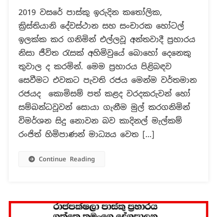
Explained
2019 වසරේ පාස්කු ඉරුදින කතෝලික,
:
ක්‍රිස්තියානි දේවස්ථාන සහ සංචාරක හෝටල්
පාස්කු
ඉරුදින
ඉලක්ක කර ගනිමින් එල්ලවූ අන්තවාදී ප්‍රහාරය
සිදුවු
නිසා ජීවිත රැසක් අහිමිවුයේ බොහෝ දෙනෙකු
අන්තවාදි
තුවාල ද කරමින්. මෙම ප්‍රහාරය පිළිබඳව
ත්‍රස්ත
සෙවීමට එවකට පැවති රජය මෙන්ම වර්තමාන
ප්‍රහාරයට
වත්මන්
රජයද කොමිසම් පත් කළද වරදකරුවන් හෝ
රජයේ
සම්බන්ධවූවන් සොයා ගැනීම මුල් කරගනිමින්
අයත්
විමර්ශන සිදු නොවන බව කාදිනල් මැල්කම්
සම්බන්ධ
රංජිත් හිමිපාණන් මාධ්‍යය වෙත […]
බව
කාදිනල්
Continue Reading
මැල්කම්
රංජිත්
හිමිපාණන්
පැවසුවා
ද?