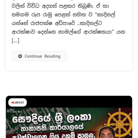
දැන්
වලින් විවිධ අදහස් පළකර තිබුණි. ඒ හා
ඉන්නේ
සමගම රූප රාමු පෙළක් සහිත ව “කාදිනල්
කාදිනල්
යන්නේ රාජපක්ෂ අඩිපාරේ ..කාදිනල්ට
ළඟ?
ආරක්ෂාව දෙන්නෙ නාමල්ගේ ආරක්ෂකයා” යන
[…]
Continue Reading
Latest