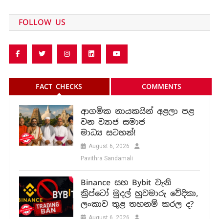
FOLLOW US
FACT CHECKS
COMMENTS
ආගමික නායකයින් අළලා පළ
වන ව්‍යාජ සමාජ
මාධ්‍ය සටහන්!
August 6, 2026
Pavithra Sandamali
Binance සහ Bybit වැනි
ක්‍රිප්ටෝ මුදල් හුවමාරු වේදිකා,
ලංකාව තුළ තහනම් කරල ද?
August 6, 2026