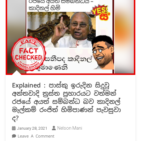
Explained : පාස්කු ඉරුදින සිදුවු
අන්තවාදි ත්‍රස්ත ප්‍රහාරයට වත්මන්
රජයේ අයත් සම්බන්ධ බව කාදිනල්
මැල්කම් රංජිත් හිමිපාණන් පැවසුවා
ද?
Nelson Mani
January 28, 2021
On
Leave A Comment