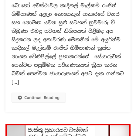
බොහෝ අවස්ථාවල කාදිනල් මැල්කම් රංජිත්
කාදිනල්
හිමිපාණන්,
හිමිපාණන් අළලා නොයෙකුත් ආකාරයේ ව්‍යාජ
පසුබිම
සහ නොමඟ යවන සුළු සටහන් හුවමාරු වී
තිරයේ
තිබුණා එබඳු සටහන් කිහිපයක් පිළිබඳ අප
ප්‍රභාකරන්ගේ
සිදුකරන ලද අනාවරණ මෙතනින් මේ අයුරින්ම
සේයාරුවක්
පෙන්වන
කාදිනල් මැල්කම් රංජිත් හිමිපාණන් ‍ත්‍රස්ත
ස්ථානයක
නායක වේළුපිල්ලේ ප්‍රභාකරන්ගේ සේයාරුවක්
සිටි
පෙන්වන පසුබිමක පරිගණකයක් ක්‍රියා කරන
අවස්ථාවක්
බවක් පෙන්වන ඡායාරූපයක් අපට දැක ගන්නට
ද?
[…]
Continue Reading