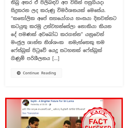
තිබු අතර ඒ පිලිබඳව අප විසින් පසුගියදා
සිදුකරන
සිදුකරන ලද කරුණු විමර්ශනයක් මෙසේය.
ලද
සාවද්‍ය
“කතෝලික අපේ සහයෝගය හංසයා දිනවන්නට
ප්‍රකාශ
කටයුතු කරමු උන්වහන්සේලා නොකියා කියන
දේ පමණක් අවබෝධ කරගන්න” යනුවෙන්
මංජුල ශාන්ත නිශ්ශංක නමැත්තෙකු තම
ෆේස්බුක් පිටුවේ යෙදූ සටහනක් ෆේස්බුක්
ගිණුම් පරිශීලනය […]
Continue Reading