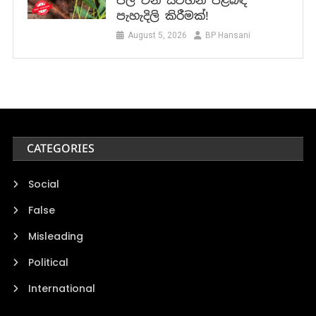
පල වන සටහන් පිළිබඳ
පැහැදිලි කිරීමක්!
August 5, 2026
BP Hansani
CATEGORIES
Social
False
Misleading
Political
International