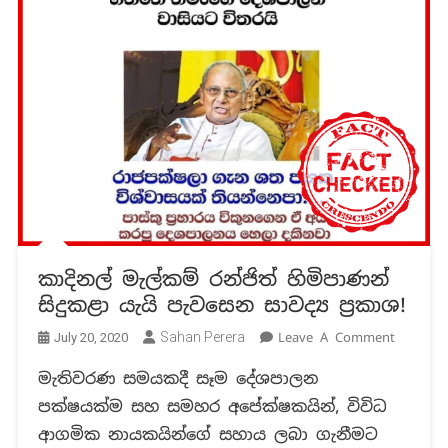
කාදිනල් මැල්කම් රන්ජිත් හිමිපාණන්
සිදුකළා යැයි පැවසෙන සාවද්‍ය ප්‍රකාශ!
On
Sahan Perera
Leave A Comment
July 20, 2020
කාදිනල්
මැතිවරණ සමයකදී සෑම දේශපාලන
මැල්කම්
පක්ෂයක්ම සහ සමහර අපේක්ෂකයින්, විවිධ
රන්ජිත්
හිමිපාණ
ආගමික නායකයින්ගේ සහාය ලබා ගැනීමට