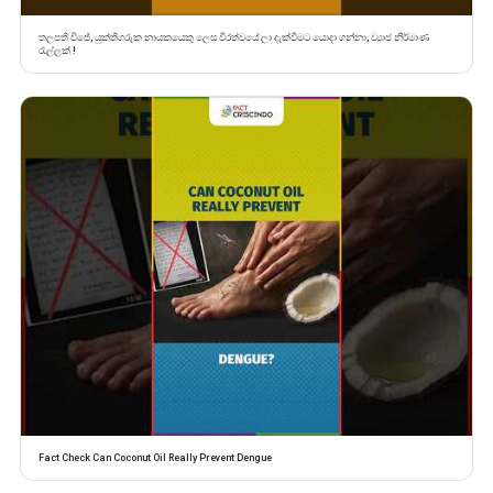
තලපති විජේ, යුක්තිගරුක නායකයෙකු ලෙස වීරත්වයේ ලා දැක්වීමට යොදා ගන්නා, ව්‍යාජ නිර්මාණ
රැල්ලක් !
Fact Check Can Coconut Oil Really Prevent Dengue