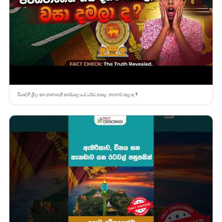
රියාද්හි ශ්‍රී ලංකා තානාපති කාර්යාලයේ ධර්ම පාසල තහනම් කළාද ?