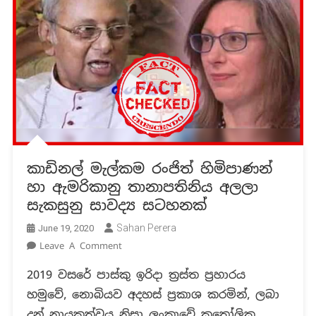
කාඩිනල් මැල්කම රංජිත් හිමිපාණන්
හා ඇමරිකානු තානාපතිනිය අලලා
සැකසුනු සාවද්‍ය සටහනක්
Sahan Perera
June 19, 2020
On
Leave A Comment
කාඩිනල්
2019 වසරේ පාස්කු ඉරිදා ත්‍රස්ත ප්‍රහාරය
මැල්කම
හමුවේ, නොබියව අදහස් ප්‍රකාශ කරමින්, ලබා
රංජිත්
හිමිපාණන්
දුන් නායකත්වය නිසා ලංකාවේ කතෝලික