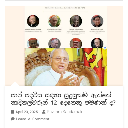
පාප් පදවිය සඳහා සුදුසුකම් ඇත්තේ
කාදිනල්වරුන් 12 දෙනෙකු පමණක් ද?
Pavithra Sandamali
April 23, 2025
On
Leave A Comment
පාප්