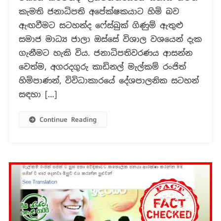
යන
කැමති ජනාධිපති අපේක්ෂකයාට හිමි බව
අසත්‍ය
පුවත්..
ඇඟවීමට සටහන්ද ෆේස්බුක් ගිණුම් ඇතුළු
සමාජ මාධ්‍ය ජාලා ඔස්සේ විශාල වශයෙන් දැක
ගැනීමට හැකි විය. ජනාධිපතිවරණය ආසන්න
වෙත්ම, අගරදගුරු කාඩිනල් මැල්කම් රංජිත්
හිමිපාණන්, විවිධාකාරයේ දේශපාලනික සටහන්
සඳහා […]
Continue Reading