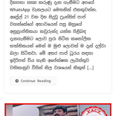
දිනපතා සත්‍ය කරුණු දැන ගැනීමට අපගේ
පදවිය
WhatsApp චැනලයට මෙතනින් එකතුවන්න.
සඳහා
සුදුසුකම්
අප්‍රේල් 21 වන දින සිදුවූ ෆ්‍රැන්සිස් පාප්
ඇත්තේ
වහන්සේගේ අභාවයෙන් පසු ඔහුගේ
කාදිනල්වරුන්
අනුප්‍රාප්තිකයා කවුරුන්ද යන්න පිළිබඳ
12
දැනගැනීමට ලොව පුරා සිටින කතෝලික
දෙනෙකු
පමණක්
භක්තිකයන් මෙන් ම මුළු ලොවක් ම දෑස් දල්වා
ද?
බලා සිටිනවා. මේ අතර පාප් ධුරය සඳහා
ඉදිරිපත් විය හැකි අපේක්ෂක ලැයිස්තුව
වතිකානුව විසින් නිල වශයෙන් නිකුත් […]
Continue Reading