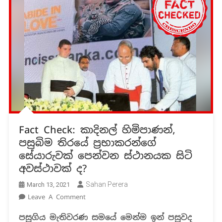
Fact Check: කාදිනල් හිමිපාණන්,
පසුබිම තිරයේ ප්‍රභාකරන්ගේ
සේයාරුවක් පෙන්වන ස්ථානයක සිටි
අවස්ථාවක් ද?
Sahan Perera
March 13, 2021
On
Leave A Comment
Fact
පසුගිය මැතිවරණ සමයේ මෙන්ම ඉන් පසුවද
Check: