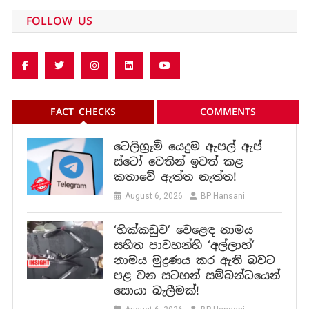
FOLLOW US
FACT CHECKS
COMMENTS
ටෙලිග්‍රෑම් යෙදුම ඇපල් ඇප්
ස්ටෝ වෙතින් ඉවත් කළ
කතාවේ ඇත්ත නැත්ත!
August 6, 2026
BP Hansani
‘හික්කඩුව’ වෙළෙඳ නාමය
සහිත පාවහන්හි ‘අල්ලාහ්’
නාමය මුද්‍රණය කර ඇති බවට
පළ වන සටහන් සම්බන්ධයෙන්
සොයා බැලීමක්!