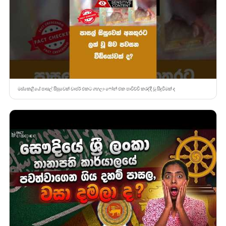
මස්කෙළියේ පාසල් සිසුවෙක් චාජර් එකට ගහලා ෆෝන් එක පාවිච්චි කරද්දී වූ සිදුවීමක් ද