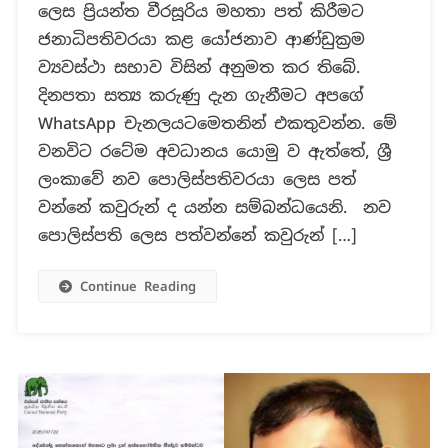
ලෙස ප්‍රියන්ත වීරසූරිය මහතා පත් කිරීමට
පොලිස්පති,
අජිත්
ජනාධිපතිවරයා කළ යෝජනාව ආණ්ඩුක්‍රම
රෝහණද?
ව්‍යවස්ථා සභාව විසින් අනුමත කර තිබේ.
දිනපතා සත්‍ය කරුණු දැන ගැනීමට අපගේ
WhatsApp චැනලයටමෙතනින් එකතුවන්න. මේ
වනවිට රටේම අවධානය යොමු ව ඇත්තේ, ශ්‍රී
ලංකාවේ නව පොලිස්පතිවරයා ලෙස පත්
වන්නේ කවුරුන් ද යන්න සම්බන්ධයෙනි. නව
පොලිස්පති ලෙස පත්වන්නේ කවුරුන් […]
Continue Reading