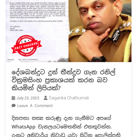
දේශබන්දුට දුන් තීන්දුව ගැන රනිල්
වික්‍රමසිංහ ප්‍රකාශයක් කරන බව
කියමින් ලිපියක්?
Sagarika Chathumali
July 23, 2025
On
Leave A Comment
දේශබන්දුට
දිනපතා සත්‍ය කරුණු දැන ගැනීමට අපගේ
දුන්
WhatsApp චැනලයටමෙතනින් එකතුවන්න.
තීන්දුව
ගැන
දැනට අනිවාර්ය නිවාඩු යවා සිටින පොලිස්පති