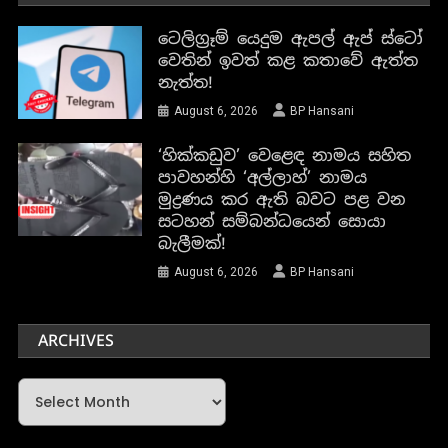
ටෙලිග්‍රෑම් යෙදුම ඇපල් ඇප් ස්ටෝ
වෙතින් ඉවත් කළ කතාවේ ඇත්ත
නැත්ත!
August 6, 2026
BP Hansani
‘හික්කඩුව’ වෙළෙඳ නාමය සහිත
පාවහන්හි ‘අල්ලාහ්’ නාමය
මුද්‍රණය කර ඇති බවට පළ වන
සටහන් සම්බන්ධයෙන් සොයා
බැලීමක්!
August 6, 2026
BP Hansani
ARCHIVES
Archives