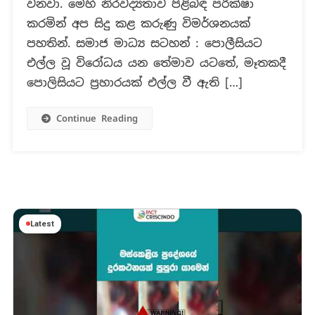
වනවා. මෙහි නිරවද්‍යතාව පිළිබඳ පරීක්ෂා
වීඩියෝවක්
ද?
කරමින් අප සිදු කළ කරුණු විමර්ශනයක්
පහතින්. සමාජ මාධ්‍ය සටහන් : පොලීසියට
එල්ල වූ විරෝධය යන තේමාව යටතේ, මෑතකදී
පොලිසියට ප්‍රහාරයක් එල්ල වී ඇති […]
Continue Reading
Latest