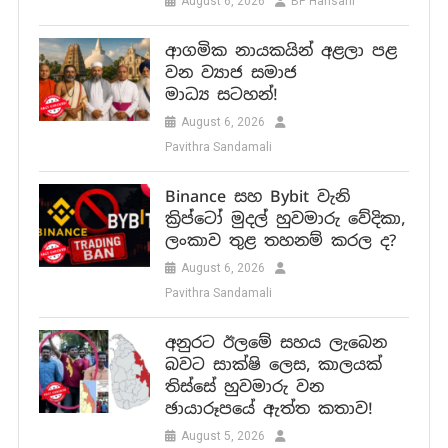
August 6, 2026
BP Hansani
ආගමික නායකයින් අළලා පළ
වන ව්‍යාජ සමාජ
මාධ්‍ය සටහන්!
August 6, 2026
Pavithra Sandamali
Binance සහ Bybit වැනි
ක්‍රිප්ටෝ මුදල් හුවමාරු වේදිකා,
ලංකාව තුළ තහනම් කරල ද?
August 6, 2026
Pavithra Sandamali
අනුරට ඊලමේ සහය ලැබෙන
බවට සාක්ෂි ලෙස, කාලයක්
තිස්සේ හුවමාරු වන
ඡායාරූපයේ ඇත්ත කතාව!
August 5, 2026