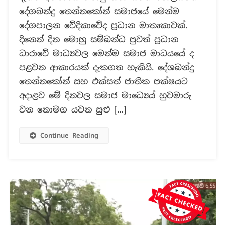
රනිල්
දේශබන්දු තෙන්නකෝන් සමාජයේ මෙන්ම
වික්‍රමසිංහ
දේශපාලන වේදිකාවේද ප්‍රධාන මාතෘකාවක්.
ප්‍රකාශයක්
දිනෙන් දින මොහු සම්බන්ධ පුවත් ප්‍රධාන
කරන
බව
ධාරාවේ මාධ්‍යවල මෙන්ම සමාජ මාධයයේ ද
කියමින්
පළවන ආකාරයක් දැකගත හැකියි. දේශබන්දු
ලිපියක්?
තෙන්නකෝන් සහ එක්සත් ජාතික පක්ෂයට
අදාළව මේ දිනවල සමාජ මාධ්‍යෙය් හුවමාරු
වන නොමග යවන සුළු […]
Continue Reading