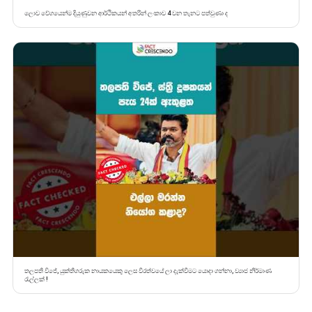
ලොව වේගයෙන්ම දියුණුවන ආර්ථිකයන් අතරින් ලංකාව 4 වන තැනට පත්වුණා ද
තලපති විජේ, යුක්තිගරුක නායකයෙකු ලෙස වීරත්වයේ ලා දැක්වීමට යොදා ගන්නා, ව්‍යාජ නිර්මාණ
රැල්ලක් !