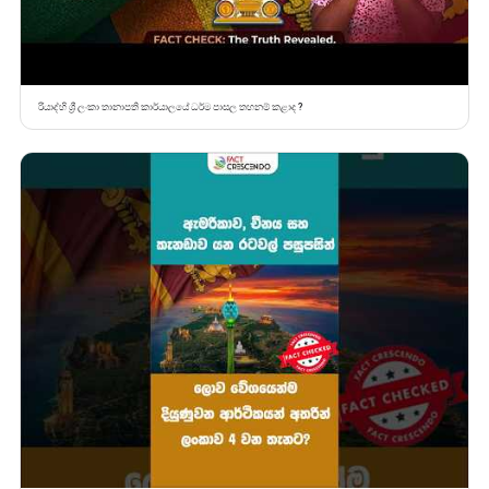
රියාද්හි ශ්‍රී ලංකා තානාපති කාර්යාලයේ ධර්ම පාසල තහනම් කළාද ?