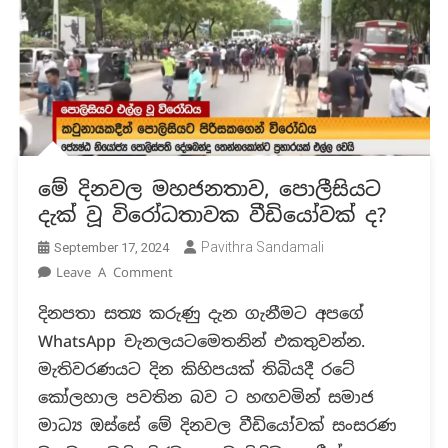
මේ දිනවල මහජනතාව, පොලීසියට
දැක් වූ විරෝධතාවක වීඩියෝවක් ද?
Pavithra Sandamali
September 17, 2024
On
Leave A Comment
මේ
දිනපතා සත්‍ය කරුණු දැන ගැනීමට අපගේ
දිනවල
WhatsApp චැනලයටමෙතනින් එකතුවන්න.
මහජනතාව,
පොලීසියට
මැතිවරණයට දින කිහිපයක් තිබියදී රටේ
දැක්
කෝලහාල පවතින බව ට හඟවමින් සමාජ
වූ
මාධ්‍ය ඔස්සේ මේ දිනවල වීඩියෝවක් සංසරණ
විරෝධතාවක