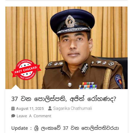
37 වන පොලිස්පති, අජිත් රෝහණද?
Sagarika Chathumali
August 11, 2025
On
Leave A Comment
37
Update : ශ්‍රී ලංකාවේ 37 වන පොලිස්පතිවරයා
වන