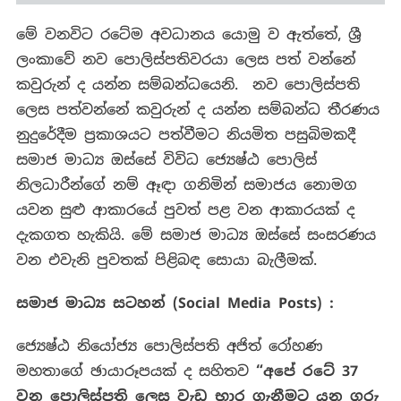
මේ වනවිට රටේම අවධානය යොමු ව ඇත්තේ, ශ්‍රී
ලංකාවේ නව පොලිස්පතිවරයා ලෙස පත් වන්නේ
කවුරුන් ද යන්න සම්බන්ධයෙනි. නව පොලිස්පති
ලෙස පත්වන්නේ කවුරුන් ද යන්න සම්බන්ධ තීරණය
නුදුරේදීම ප්‍රකාශයට පත්වීමට නියමිත පසුබිමකදී
සමාජ මාධ්‍ය ඔස්සේ විවිධ ජ්‍යෙෂ්ඨ පොලිස්
නිලධාරීන්ගේ නම් ඈඳා ගනිමින් සමාජය නොමග
යවන සුළු ආකාරයේ පුවත් පළ වන ආකාරයක් ද
දැකගත හැකියි. මේ සමාජ මාධ්‍ය ඔස්සේ සංසරණය
වන එවැනි පුවතක් පිළිබඳ සොයා බැලීමක්.
සමාජ
මාධ්‍ය
සටහන්
(Social Media Posts) :
ජ්‍යෙෂ්ඨ නියෝජ්‍ය පොලිස්පති අජිත් රෝහණ
මහතාගේ ඡායාරූපයක් ද සහිතව
“අපේ රටේ 37
වන පොලිස්පති ලෙස වැඩ භාර ගැනීමට යන ගරු