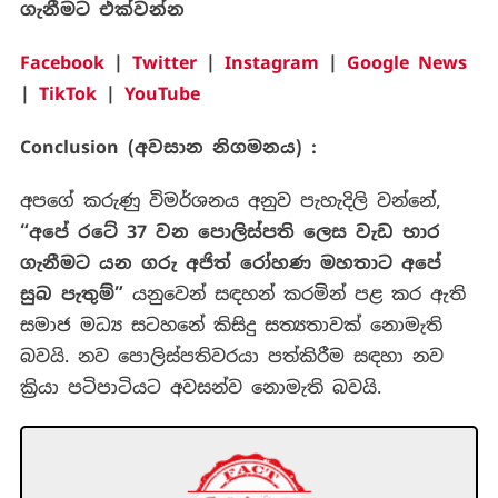
ගැනීමට
එක්වන්න
Facebook
|
Twitter
|
Instagram
|
Google News
|
TikTok
|
YouTube
Conclusion (
අවසාන
නිගමනය
) :
අපගේ කරුණු විමර්ශනය අනුව පැහැදිලි වන්නේ,
“අපේ රටේ 37 වන පොලිස්පති ලෙස වැඩ භාර
ගැනීමට යන ගරු අජිත් රෝහණ මහතාට අපේ
සුබ පැතුම්”
යනුවෙන් සඳහන් කරමින් පළ කර ඇති
සමාජ මධ්‍ය සටහනේ කිසිදු සත්‍යතාවක් නොමැති
බවයි. නව පොලිස්පතිවරයා පත්කිරීම සඳහා නව
ක්‍රියා පටිපාටියට අවසන්ව නොමැති බවයි.