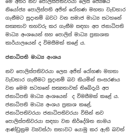
මේ අතර නව පොලිස්පතිවරයා ලෙස ජ්‍යෙෂ්ඨ
නියෝජ්‍ය පොලිස්පති අජිත් රෝහණ මහතා වැඩභාර
ගැනීමට සූදානම් බවට වන සමාජ මාධ්‍ය සටහනේ
සත්‍යතාව තහවරු කර ගැනීම සඳහා අප ජනාධිපති
මාධ්‍ය අංශයෙන් සහ පොලිස් මාධ්‍ය ප්‍රකාශක
කාර්යාලයෙන් ද විමසීමක් කළේ ය.
ජනාධිපති මාධ්‍ය අංශය
නව පොලිස්පතිවරයා ලෙස අජිත් රෝහණ මහතා
වැඩභාර ගැනීමට සූදානම් බව කියමින් සංසරණය
වන මෙම සටහනේ සත්‍යතාවක් තිබේදැයි අප
ජනාධිපති මාධ්‍ය අංශයෙන් ද විමසීමක් කළේ ය.
ජනාධිපති මාධ්‍ය අංශය ප්‍රකාශ කළේ,
ජනාධිපතිවරයා ජනාධිපතිවරයා විසින් නව
පොලිස්පතිවරයා සඳහා වන නිර්දේශිත නාමය
ආණ්ඩුක්‍රම ව්‍යවස්ථා සභාවට යොමු කර ඇති බවත්