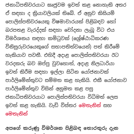
ජනාධිපතිවරයාට ඝෘජුවම ඉවත් කළ නොහැකි අතර
ඒ සඳහා ද ක්‍රියාවලියක් තිබේ. ඒ අනුව කිසියම්
පොලිස්පතිවරයෙකු විෂමාචාරයක් පිළිබඳව හෝ
බරපතළ වැරද්දක් සඳහා චෝදනා ලැබූ විට එය
විමර්ශනය සඳහා කමිටුවක් (ශ්‍රේෂ්ඨාධිකරණ
විනිසුරුවරයෙකුගේ සභාපතිත්වයෙන්) පත් කිරීමේ
හැකියාව පවතී. එහිදී අදාළ පොලිස්පතිවරයා ඊට
වරදකරු බව ඔප්පු වුවහොත්, අදාළ නිලධාරියා
ඉවත් කිරීම සඳහා ඉල්ලා සිටින යෝජනාවක්
පාර්ලිමේන්තුවට සම්මත කළ හැකියි. එකී යෝජනාව
පාර්ලිමේන්තුව විසින් අනුමත කළ පසු
ජනාධිපතිවරයාට පොලිස්පතිවරයා විධිමත් ලෙස
ඉවත් කළ හැකියි. වැඩි විස්තර
මෙතැනින්
සහ
මෙතැනින්
අපගේ
කරුණු
විමර්ශන
පිළිබඳ
තොරතුරු
දැන