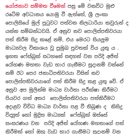
යෝජනාව සම්මත වීමෙන්
පසු මේ වනවිට මුළු
රටේම අවධානය යොමු වී ඇත්තේ, ශ්‍රී ලංකා
පොලිසියේ මුල් පුටුවට පත්වන නිලධාරියා කවුරුන් ද
යන්න සම්බන්ධවයි. ඒ අනුව නව පොලිස්පතිවරයා
පත් කිරීම සිදු කළේ නම්, එය මෙරට සියලුම
මාධ්‍යවල විකාශය වූ ප්‍රමුඛ පුවතක් විය යුතු ය .
ඉහත ෆේස්බුක් සටහනේ සඳහන් වන පරිදි අජිත්
රෝහණ මහතා වැඩ භාර ගැනීමට සූදානම් වන්නේ
නම් ඊට පෙර ජනාධිපතිවරයා විසින් නව
පොලිස්පතිවරයාගේ පත් කිරීම සිදු කළ යුතු වේ. ඒ
අනුව අප මුලින්ම මාධ්‍ය වාර්තා පරීක්ෂා කිරීමට
පියවර ගත් අතර පොලිස්පතිවරයා පත්කිරීමට
අදාළව විවිධ මාධ්‍ය වාර්තා පළ වී තිබුණ ද කිසිදු
විද්‍යුත් හෝ මුද්‍රිත මාධ්‍යක් ෆේස්බුක් ඔස්සේ
සංසරණය වන පරිදි අජිත් රෝහණ මහතාගේ පත්
කිරීමක් හෝ ඔහු වැඩ භාර ගැනීමට සූදානම් වන