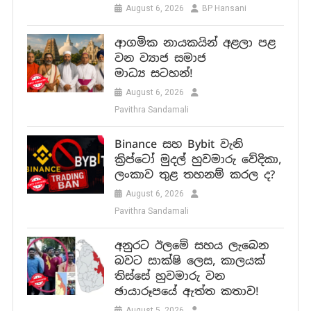
August 6, 2026
BP Hansani
ආගමික නායකයින් අළලා පළ
වන ව්‍යාජ සමාජ
මාධ්‍ය සටහන්!
August 6, 2026
Pavithra Sandamali
Binance සහ Bybit වැනි
ක්‍රිප්ටෝ මුදල් හුවමාරු වේදිකා,
ලංකාව තුළ තහනම් කරල ද?
August 6, 2026
Pavithra Sandamali
අනුරට ඊලමේ සහය ලැබෙන
බවට සාක්ෂි ලෙස, කාලයක්
තිස්සේ හුවමාරු වන
ඡායාරූපයේ ඇත්ත කතාව!
August 5, 2026