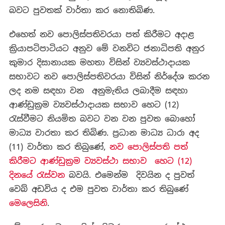
බවට පුවතක් වාර්තා කර නොතිබිණ.
එහෙත් නව පොලිස්පතිවරයා පත් කිරීමට අදාළ
ක්‍රියාපටිපාටියට අනුව මේ වනවිට ජනාධිපති අනුර
කුමාර දිසානායක මහතා විසින් ව්‍යවස්ථාදායක
සභාවට නව පොලිස්පතිවරයා විසින් නිර්දේශ කරන
ලද නම සඳහා වන අනුමැතිය ලබාදීම සඳහා
ආණ්ඩුක්‍රම ව්‍යවස්ථාදායක සභාව හෙට (12)
රැස්වීමට නියමිත බවට වන වන පුවත බොහෝ
මාධ්‍ය වාරතා කර තිබිණ. ප්‍රධාන මාධ්‍ය ධාරා අද
(11) වාර්තා කර තිබුණේ,
නව පොලිස්පති පත්
කිරීමට ආණ්ඩුක්‍රම ව්‍යවස්ථා සභාව හෙට (12)
දිනයේ රැස්වන
බවයි. එමෙන්ම දිවයින ද පුවත්
වෙබ් අඩවිය ද එම පුවත වාර්තා කර තිබුණේ
මෙලෙසිනි
.