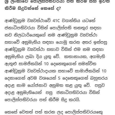
ශ්‍රී ලංකාවේ පොලිස්පතිවරයා පත් කිරීම සහ ඉවත්
කිරීම සිදුවන්නේ කෙසේ ද
?
ආණ්ඩුක්‍රම ව්‍යවස්ථාවේ 41C වගන්තිය යටතේ
ජනාධිපතිවරයා විසින් පොලිස්පති තනතුර සඳහා
නව නිලධාරියෙකුගේ නම ආණ්ඩුක්‍රම ව්‍යවස්ථා
සභාවේ අනුමැතිය සඳහා යොමු කරන අතර ඉන්පසු
ආණ්ඩුක්‍රම ව්‍යවස්ථා සභාව විසින් එම නම සඳහා
අනුමැතිය ලබා දිය යුතු වේ. කතානායක, අගමැති
ඇතුළු සාමජිකයින් 10 දෙනෙකුගෙන් සමන්විත
ආණ්ඩුක්‍රම ව්‍යවස්ථාදායක සභාවේ සාමාජිකයින් 10
දෙනාගෙන් අවම වශයෙන් 5 දෙනෙකුගෙන් බහුතරය
අදාළ නාම යෝජනාව අනුමත කළ යුතු වේ. පසුව
අදාළ අනුමැතියෙන් පසු ජනාධිපතිවරයා විසින්
පොලිස්පතිවරයා පත් කිරීම සිදු කරයි.
කෙසේ වෙතත් පත් කරන ලද පොලිස්පතිවරයකෙු