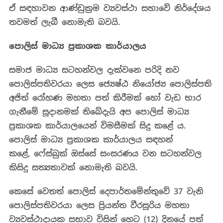
ඒ සඳහාවන ආණ්ඩුක්‍රම ව්‍යවස්ථා සභාවේ නිර්දේශය
තවමත් ලැබී නොමැති බවයි.
පොලිස් මාධ්‍ය ප්‍රකාශක කාර්යාලය
සමාජ මාධ්‍ය සටහන්වල දැක්වනෙ පරිදි නව
පොලිස්පතිවරයා ලෙස
ජ්‍යෙෂ්ඨ නියෝජ්‍ය පොලිස්පති
අජිත් රෝහණ මහතා පත් කිරීමක් හෝ වැඩ භාර
ගැනීමේ සූදානමක් තිබේදැයි අප පොලිස් මාධ්‍ය
ප්‍රකාශක කාර්යාලයෙන් විමසීමක් සිදු කළේ ය.
පොලිස් මාධ්‍ය ප්‍රකාශක කාර්යාලය සඳහන්
කළේ, ෆේස්බුක් ඔස්සේ සංසරණය වන සටහන්වල
කිසිදු සත්‍යතාවක් නොමැති බවයි.
කෙසේ වෙතත් පොලිස් දෙපාර්තමේන්තුවේ 37 වැනි
පොලිස්පතිවරයා ලෙස ප්‍රියන්ත වීරසූරිය මහතා
ව්‍යවස්ථාදායක සභාව විසින් හෙට (12) දිනයේ පත්