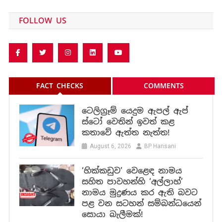
FOLLOW US
FACT CHECKS
COMMENTS
ටෙලිග්‍රෑම් යෙදුම ඇපල් ඇප්
ස්ටෝ වෙතින් ඉවත් කළ
කතාවේ ඇත්ත නැත්ත!
August 6, 2026
BP Hansani
‘හික්කඩුව’ වෙළෙඳ නාමය
සහිත පාවහන්හි ‘අල්ලාහ්’
නාමය මුද්‍රණය කර ඇති බවට
පළ වන සටහන් සම්බන්ධයෙන්
සොයා බැලීමක්!