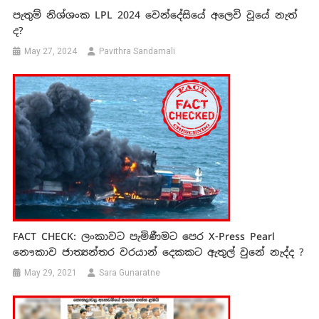
පැතුම් නිශ්ශංක LPL 2024 වෙන්දේසියේ අලෙවි වූයේ නැත්
ද?
May 27, 2024
Pavithra Sandamali
FACT CHECK: ලංකාවට පැමිණීමට පෙර X-Press Pearl
නෞකාව ජාත්‍යන්තර වරයාන් දෙකකට ඇතුල් වුනේ නැද්ද ?
May 29, 2021
Sara Gunaratne