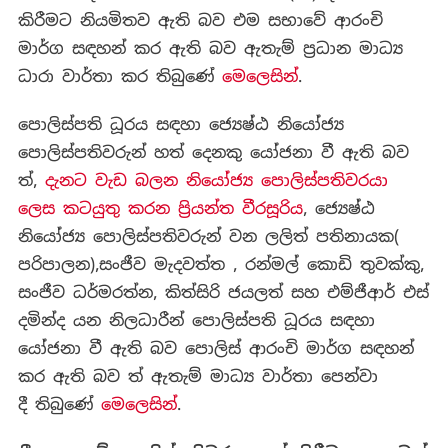
කිරීමට නියමිතව ඇති බව එම සභාවේ ආරංචි
මාර්ග සඳහන් කර ඇති බව ඇතැම් ප්‍රධාන මාධ්‍ය
ධාරා වාර්තා කර තිබුණේ
මෙලෙසින්
.
පොලිස්පති ධූරය සඳහා ජ්‍යෙෂ්ඨ නියෝජ්‍ය
පොලිස්පතිවරුන් හත් දෙනකු යෝජනා වී ඇති බව
ත්,
දැනට වැඩ බලන නියෝජ්‍ය පොලිස්පතිවරයා
ලෙස කටයුතු කරන ප්‍රියන්ත වීරසූරිය
, ජ්‍යෙෂ්ඨ
නියෝජ්‍ය පොලිස්පතිවරුන් වන ලලිත් පතිනායක(
පරිපාලන),සංජීව මැදවත්ත , රන්මල් කොඩි තුවක්කු,
සංජීව ධර්මරත්න, කිත්සිරි ජයලත් සහ එම්ජීආර් එස්
දමින්ද යන නිලධාරීන් පොලිස්පති ධූරය සඳහා
යෝජනා වී ඇති බව පොලිස් ආරංචි මාර්ග සඳහන්
කර ඇති බව ත් ඇතැම් මාධ්‍ය වාර්තා පෙන්වා
දී තිබුණේ
මෙලෙසින්
.