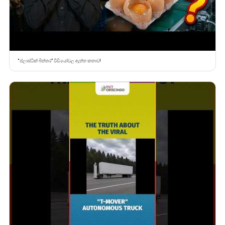
“ප්ලාස්ටික් බිත්තර” වීඩියෝවල ඇත්ත කතාව!