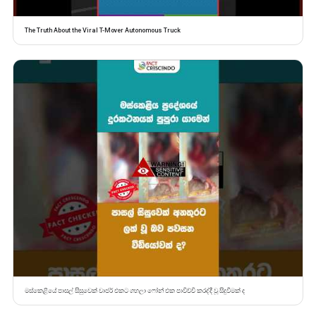
The Truth About the Viral T-Mover Autonomous Truck
මස්කෙළියේ පාසල් සිසුවෙක් චාජර් එකට ගහලා ෆෝන් එක පාවිච්චි කරද්දී වූ සිදුවීමක් ද