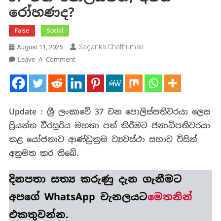
රෝහණද?
False
Social
Sagarika Chathumali
August 11, 2025
On
Leave A Comment
37
වන
පොලිස්පති,
අජිත්
Update : ශ්‍රී ලංකාවේ 37 වන පොලිස්පතිවරයා ලෙස
රෝහණද?
ප්‍රියන්ත වීරසූරිය මහතා පත් කිරීමට ජනාධිපතිවරයා
කළ යෝජනාව ආණ්ඩුක්‍රම ව්‍යවස්ථා සභාව විසින්
අනුමත කර තිබේ.
දිනපතා
සත්‍ය කරුණු
දැන ගැනීමට
අපගේ WhatsApp චැනලයට
මෙතනින්
එකතුවන්න.