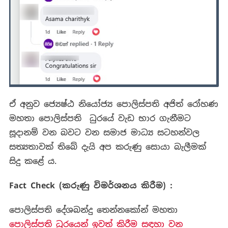
ඒ අනුව ජ්‍යෙෂ්ඨ නියෝජ්‍ය පොලිස්පති අජිත් රෝහණ
මහතා පොලිස්පති ධුරයේ වැඩ භාර ගැනීමට
සූදානම් වන බවට වන සමාජ මාධ්‍ය සටහන්වල
සත්‍යතාවක් තිබේ දැයි අප කරුණු සොයා බැලීමක්
සිදු කළේ ය.
Fact Check (
කරුණු
විමර්ශනය
කිරීම
) :
පොලිස්පති දේශබන්දු තෙන්නකෝන් මහතා
පොලිස්පති ධුරයෙන් ඉවත් කිරීම සඳහා වන