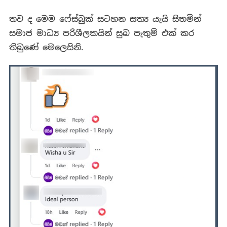
තව ද මෙම ෆේස්බුක් සටහන සත්‍ය යැයි සිතමින්
සමාජ මාධ්‍ය පරිශීලකයින් සුබ පැතුම් එක් කර
තිබුණේ මෙලෙසිනි.