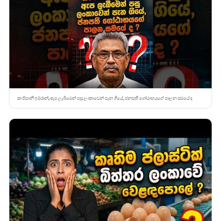
කංජිපානි ඉම්රාන්, ඇප ලැබීමෙන් පසු ලංකාවෙන් පැන ගියේ, ජනපති ගෝඨාභයගේ පාලන සමයේ ද