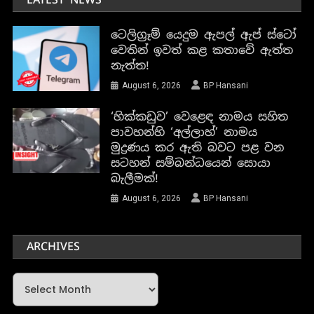
ටෙලිග්‍රෑම් යෙදුම ඇපල් ඇප් ස්ටෝ
වෙතින් ඉවත් කළ කතාවේ ඇත්ත
නැත්ත!
August 6, 2026
BP Hansani
‘හික්කඩුව’ වෙළෙඳ නාමය සහිත
පාවහන්හි ‘අල්ලාහ්’ නාමය
මුද්‍රණය කර ඇති බවට පළ වන
සටහන් සම්බන්ධයෙන් සොයා
බැලීමක්!
August 6, 2026
BP Hansani
ARCHIVES
Archives