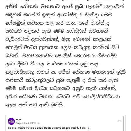
අජිත් රෝහණ මහතාට අපේ සුබ පැතුම්”
යනුවෙන්
සඳහන් කරමින් ඉකුත් අගෝස්තු 9 වැනිදා මෙම
ෆේසබුක් සටහන පළ කර ඇත. හෑෂ් ටැග්ස් ද
සහිතව පළකර ඇති මෙම ෆේස්බුක් සටහනේ
වැඩිදුරටත් දැක්වෙන්නේ, ඔහු බොහෝ කාලයක්
පොලිස් මාධ්‍ය ප්‍රකාශක ලෙස කටයුතු කරමින් සිටි
බවත් මහජනතාවට පොලිස් තොරතුරු නිවැරදිව
ලබා දීමට විශාල කාර්යභාරයක් ඉටු කළ
නිලධාරියෙකු බවත් ය. අජිත් රෝහණ මහතාගේ ඉදිරි
රාජකාරී කටයුතුවලට සුබ පැතුම් ද එක් කර ඇති
මෙම සමාජ මාධ්‍ය සටහනට අනුව හැඟී යන්නේ,
අජිත් රෝහණ මහතා මෙරට නව පොලිස්පතිවරයා
ලෙස පත් කර ඇති බවයි.