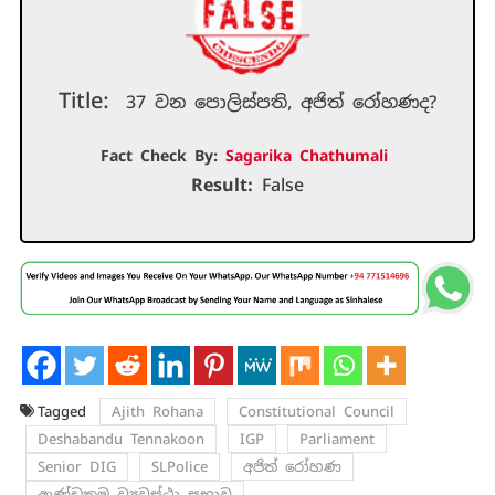
Title:
37 වන පොලිස්පති, අජිත් රෝහණද?
Fact Check By:
Sagarika Chathumali
Result:
False
Tagged
Ajith Rohana
Constitutional Council
Deshabandu Tennakoon
IGP
Parliament
Senior DIG
SLPolice
අජිත් රෝහණ
ආණ්ඩුක්‍රම ව්‍යවස්ථා සභාව