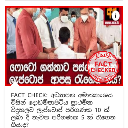
FACT CHECK: අධ්‍යාපන අමාත්‍යාංශය
විසින් දොඩම්පාපිටිය ප්‍රාථමික
විදුහලට ලැප්ටොප් පරිගණක 10 ක්
ලබා දී නැවත පරිගණක 5 ක් රැගෙන
ගියාද?