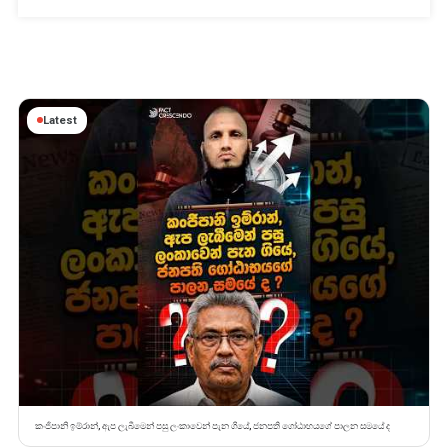
ක්
රැගෙන
ගියාද?
Latest
කංජිපානි ඉම්රාන්, ඇප ලැබීමෙන් පසු ලංකාවෙන් පැන ගියේ, ජනපති ගෝඨාභයගේ පාලන සමයේ ද