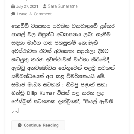
Sara Gunaratne
July 27, 2021
On
Leave A Comment
FACT
කොවිඩ් ව්‍යසනය පවතින වකවානුවේ දුෂ්කර
CHECK:
පාසල් වල සිසුන්ට අධ්‍යාපනය ලබා ගැනීම
අධ්‍යාපන
අමාත්‍යාංශය
සඳහා මාර්ග ගත පහසුකම් නොමැති
විසින්
අවස්ථාවක එවන් අවශ්‍යතා සපුරාලා දීමට
දොඩම්පාපිටිය
කටයුතු කරන අවස්ථාවක් වාර්තා කිරීමේදී
ප්‍රාථමික
ඇතිවූ අනවබෝධය හේතුවෙන් පළවූ සටහන්
විදුහලට
ලැප්ටොප්
සම්බන්ධයෙන් අප කළ විමර්ශනයයි මේ.
පරිගණක
සමාජ මාධ්‍ය සටහන් : හිටපු පළාත් සභා
10
මන්ත්‍රී Dilip Kumar විසින් පළ කරන ලද
ක්
ෆේස්බුක් සටහනක දැක්වුණේ, “පියල් ඇමති
ලබා
[…]
දී
නැවත
පරිගණක
Continue Reading
5