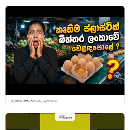
“ප්ලාස්ටික් බිත්තර” වීඩියෝවල ඇත්ත කතාව!