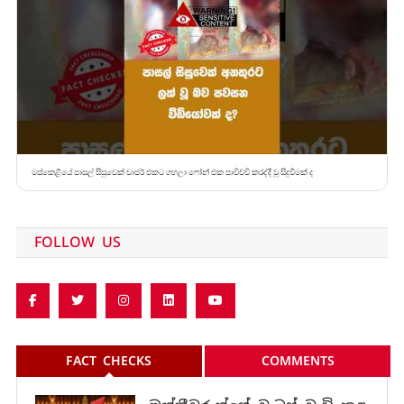
මස්කෙළියේ පාසල් සිසුවෙක් චාජර් එකට ගහලා ෆෝන් එක පාවිච්චි කරද්දී වූ සිදුවීමක් ද
FOLLOW US
FACT CHECKS
COMMENTS