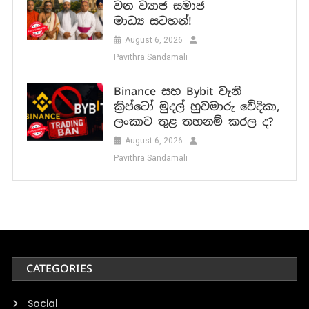
වන ව්‍යාජ සමාජ
මාධ්‍ය සටහන්!
August 6, 2026
Pavithra Sandamali
Binance සහ Bybit වැනි
ක්‍රිප්ටෝ මුදල් හුවමාරු වේදිකා,
ලංකාව තුළ තහනම් කරල ද?
August 6, 2026
Pavithra Sandamali
CATEGORIES
Social