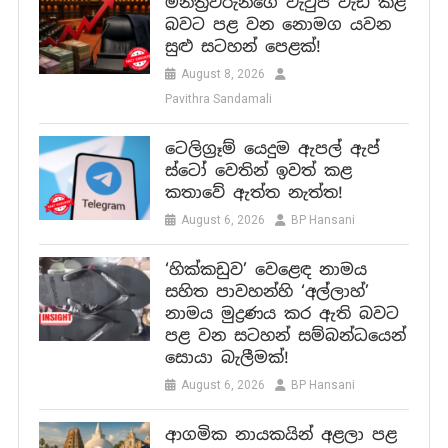
මන්ත්‍රීවරුන්ගේ වැටුප් වැඩි කළ
බවට පළ වන නොමග යවන
සුළු සටහන් පෙළක්!
August 8, 2026
Pavithra Sandamali
ටෙලිග්‍රෑම් යෙදුම ඇපල් ඇප්
ස්ටෝ වෙතින් ඉවත් කළ
කතාවේ ඇත්ත නැත්ත!
August 6, 2026
BP Hansani
‘හික්කඩුව’ වෙළෙඳ නාමය
සහිත පාවහන්හි ‘අල්ලාහ්’
නාමය මුද්‍රණය කර ඇති බවට
පළ වන සටහන් සම්බන්ධයෙන්
සොයා බැලීමක්!
August 6, 2026
BP Hansani
ආගමික නායකයින් අළලා පළ