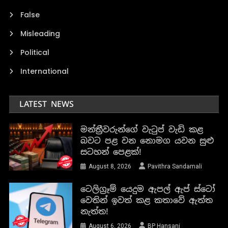
False
Misleading
Political
International
LATEST NEWS
මන්ත්‍රීවරුන්ගේ වැටුප් වැඩි කළ
බවට පළ වන නොමග යවන සුළු
සටහන් පෙළක්!
August 8, 2026
Pavithra Sandamali
ටෙලිග්‍රෑම් යෙදුම ඇපල් ඇප් ස්ටෝ
වෙතින් ඉවත් කළ කතාවේ ඇත්ත
නැත්ත!
August 6, 2026
BP Hansani