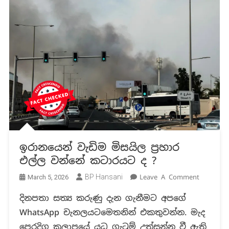
ඉරානයෙන් වැඩිම මිසයිල ප්‍රහාර
එල්ල වන්නේ කටාරයට ද ?
On
BP Hansani
Leave A Comment
March 5, 2026
ඉරානයෙ
දිනපතා සත්‍ය කරුණු දැන ගැනීමට අපගේ
වැඩිම
WhatsApp චැනලයටමෙතනින් එකතුවන්න. මැද
මිසයිල
ප්‍රහාර
පෙරදිග කලාපයේ යුධ ගැටුම් උත්සන්න වී ඇති