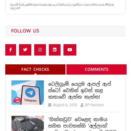
තලපති විජේ, යුක්තිගරුක නායකයෙකු ලෙස වීරත්වයේ ලා දැක්වීමට යොදා ගන්නා, ව්‍යාජ නිර්මාණ
රැල්ලක් !
FOLLOW US
FACT CHECKS
COMMENTS
ටෙලිග්‍රෑම් යෙදුම ඇපල් ඇප්
ස්ටෝ වෙතින් ඉවත් කළ
කතාවේ ඇත්ත නැත්ත!
August 6, 2026
BP Hansani
‘හික්කඩුව’ වෙළෙඳ නාමය
සහිත පාවහන්හි ‘අල්ලාහ්’