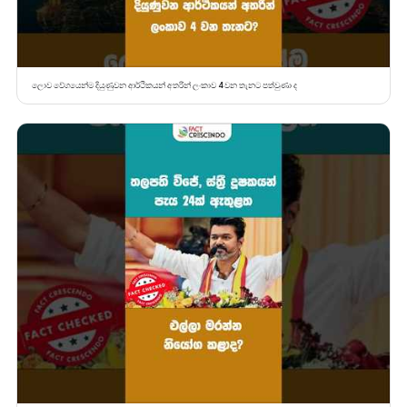
ලොව වේගයෙන්ම දියුණුවන ආර්ථිකයන් අතරින් ලංකාව 4 වන තැනට පත්වුණා ද