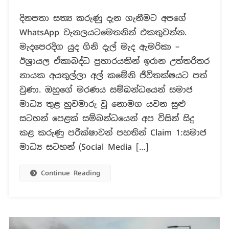
අයතුල්ලා
දිනපතා සත්‍ය කරුණු දැන ගැනීමට අපගේ
අල්
WhatsApp චැනලයටමෙතනින් එකතුවන්න.
කමේනිගේ
මරණය
මැදපෙරදිග යුද ගිනි දැල් මැද ඇමරිකා –
සම්බන්ධයෙන්
ඊශ්‍රායල ඒකාබද්ධ ප්‍රහාරයකින් ඉරාන උත්තරීතර
හුවමාරු
නායක අයතුල්ලා අල් කමේනි ජීවිතක්ෂයට පත්
වූ
වුණා. ඔහුගේ මරණය සම්බන්ධයෙන් සමාජ
නොමග
යවන
මාධ්‍ය තුළ හුවමාරු වූ නොමග යවන සුළු
සුළු
සටහන් පෙළක් සම්බන්ධයෙන් අප විසින් සිදු
සටහන්
කළ කරුණු පරීක්ෂාවන් පහතින් Claim 1:සමාජ
පෙළක්!
මාධ්‍ය සටහන් (Social Media […]
Continue Reading