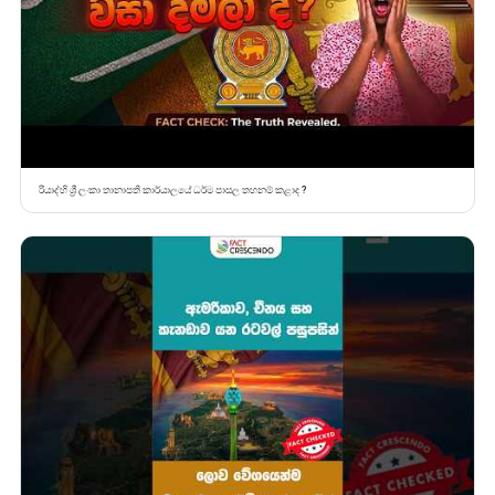
රියාද්හි ශ්‍රී ලංකා තානාපති කාර්යාලයේ ධර්ම පාසල තහනම් කළාද ?