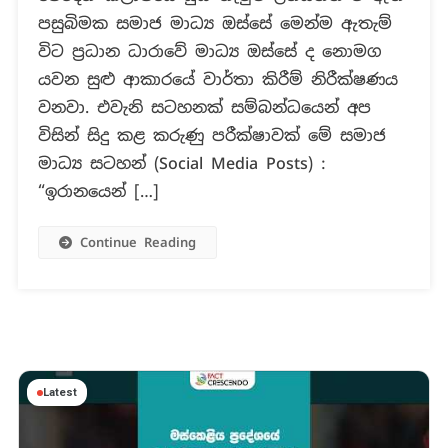
එල්ල
පසුබිමක සමාජ මාධ්‍ය ඔස්සේ මෙන්ම ඇතැම්
වන්නේ
විට ප්‍රධාන ධාරාවේ මාධ්‍ය ඔස්සේ ද නොමග
කටාරයට
යවන සුළු ආකාරයේ වාර්තා කිරීම් නිරීක්ෂණය
ද
?
වනවා. එවැනි සටහනක් සම්බන්ධයෙන් අප
විසින් සිදු කළ කරුණු පරීක්ෂාවක් මේ සමාජ
මාධ්‍ය සටහන් (Social Media Posts) :
“ඉරානයෙන් […]
Continue Reading
Latest