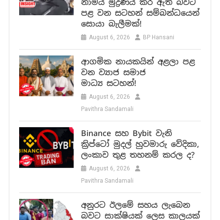
නාමය මුද්‍රණය කර ඇති බවට
පළ වන සටහන් සම්බන්ධයෙන්
සොයා බැලීමක්!
August 6, 2026
BP Hansani
ආගමික නායකයින් අළලා පළ
වන ව්‍යාජ සමාජ
මාධ්‍ය සටහන්!
August 6, 2026
Pavithra Sandamali
Binance සහ Bybit වැනි
ක්‍රිප්ටෝ මුදල් හුවමාරු වේදිකා,
ලංකාව තුළ තහනම් කරල ද?
August 6, 2026
Pavithra Sandamali
අනුරට ඊලමේ සහය ලැබෙන
බවට සාක්ෂියක් ලෙස කාලයක්