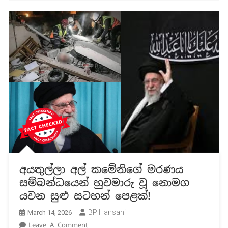
අයතුල්ලා අල් කමේනිගේ මරණය
සම්බන්ධයෙන් හුවමාරු වූ නොමග
යවන සුළු සටහන් පෙළක්!
BP Hansani
March 14, 2026
On
Leave A Comment