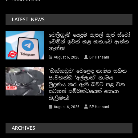
LATEST NEWS
ටෙලිග්‍රෑම් යෙදුම ඇපල් ඇප් ස්ටෝ
වෙතින් ඉවත් කළ කතාවේ ඇත්ත
නැත්ත!
August 6, 2026
BP Hansani
‘හික්කඩුව’ වෙළෙඳ නාමය සහිත
පාවහන්හි ‘අල්ලාහ්’ නාමය
මුද්‍රණය කර ඇති බවට පළ වන
සටහන් සම්බන්ධයෙන් සොයා
බැලීමක්!
August 6, 2026
BP Hansani
ARCHIVES