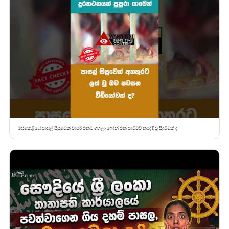
මස්කෙළියේ පාසල් සිසුවෙක් චාජර් එකට ගහලා ෆෝන් එක පාවිච්චි කරද්දී වූ සිදුවීමක් ද