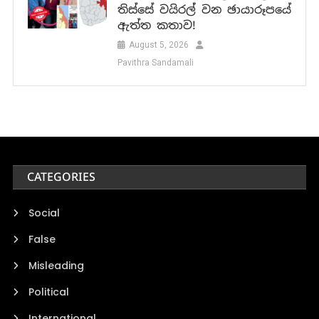
තිස්සේ වයිරල් වන ඡායාරූපයේ
ඇත්ත කතාව!
August 5, 2026
Pavithra Sandamali
CATEGORIES
Social
False
Misleading
Political
International