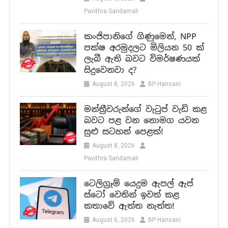
Pavithra Sandamali
කංජිපානිගේ ගිණුමෙන්, NPP
පක්ෂ අරමුදලට මිලියන 50 ක්
ලැබී ඇති බවට විමර්ෂණයක්
සිදුවෙනවා ද?
August 8, 2026
BP Hansani
මන්ත්‍රීවරුන්ගේ වැටුප් වැඩි කළ
බවට පළ වන නොමග යවන
සුළු සටහන් පෙළක්!
August 8, 2026
Pavithra Sandamali
ටෙලිග්‍රෑම් යෙදුම ඇපල් ඇප්
ස්ටෝ වෙතින් ඉවත් කළ
කතාවේ ඇත්ත නැත්ත!
August 6, 2026
BP Hansani