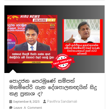
පොදුජන පෙරමුණේ සම්පත්
මනම්පේරි ගැන දේශපාලනඥයින් සිදු
කළ ප්‍රකාශ ද?
Pavithra Sandamali
September 8, 2025
On
Leave A Comment