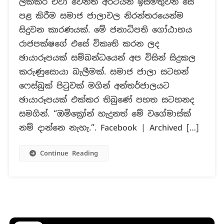
ලක්කර ඒවා වෙනත් අර්ථයන් ඉස්මතුවන සේ
නාසයක්
සහිත
පළ කිරීම සමාජ ජාලාවල නිරන්තරයෙන්ම
මුහුණු
සිදුවන කාරණයක්. මේ ජනාධිපති ගෝඨාභය
ආවරණයක්
රාජපක්ෂගේ එසේ විකෘති කරන ලද
පැළද
ඡායාරූපයක් සම්බන්ධයෙන් අප විසින් සිදුකල
සිටින
ජනාධිපති
කරුණුසොයා බැලීමක්. සමාජ ජාලා සටහන්
ගෝඨාභය
ෆෙස්බුක් පිටුවක් මගින් අන්තර්ජාලයට
රාජපක්ෂ
ඡායාරූපයක් එක්කර තිබුණේ පහත සටහනද
?
සමගින්. “ඔමික්‍රෝන් හැදුනත් මේ වගේමාස්ක්
නම් දාන්නෙ නැහැ.”. Facebook | Archived […]
Continue Reading