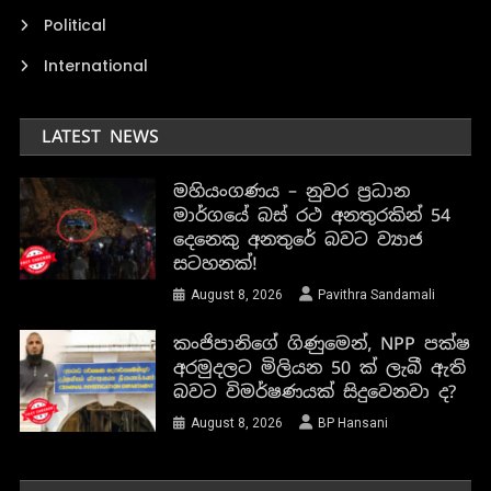
Political
International
LATEST NEWS
මහියංගණය – නුවර ප්‍රධාන
මාර්ගයේ බස් රථ අනතුරකින් 54
දෙනෙකු අනතුරේ බවට ව්‍යාජ
සටහනක්!
August 8, 2026
Pavithra Sandamali
කංජිපානිගේ ගිණුමෙන්, NPP පක්ෂ
අරමුදලට මිලියන 50 ක් ලැබී ඇති
බවට විමර්ෂණයක් සිදුවෙනවා ද?
August 8, 2026
BP Hansani