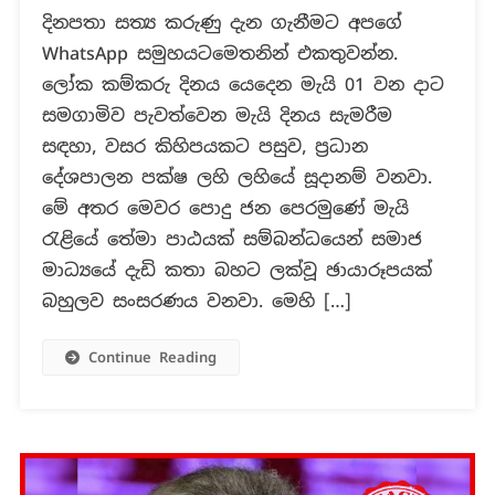
පොදුජන
දිනපතා සත්‍ය කරුණු දැන ගැනීමට අපගේ
පෙරමුණේ
WhatsApp සමුහයටමෙතනින් එකතුවන්න.
මෙවර
මැයි
ලෝක කම්කරු දිනය යෙදෙන මැයි 01 වන දාට
රැළියට
සමගාමිව පැවත්වෙන මැයි දිනය සැමරීම
සම්බන්ධ
සඳහා, වසර කිහිපයකට පසුව, ප්‍රධාන
ඡායාරූපයක්
දේශපාලන පක්ෂ ලහි ලහියේ සූදානම් වනවා.
ද?
මේ අතර මෙවර පොදු ජන පෙරමුණේ මැයි
රැළියේ තේමා පාඨයක් සම්බන්ධයෙන් සමාජ
මාධ්‍යයේ දැඩි කතා බහට ලක්වූ ඡායාරූපයක්
බහුලව සංසරණය වනවා. මෙහි […]
Continue Reading