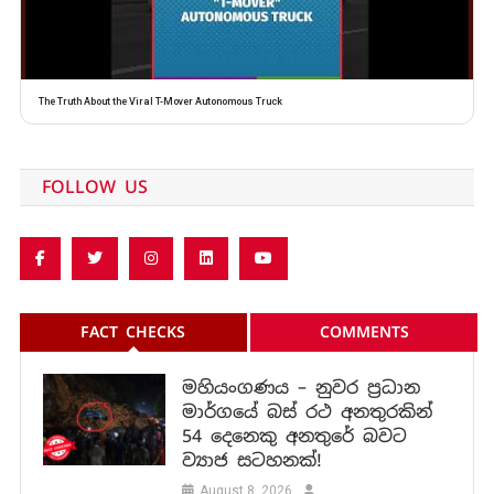
The Truth About the Viral T-Mover Autonomous Truck
FOLLOW US
FACT CHECKS
COMMENTS
මහියංගණය – නුවර ප්‍රධාන
මාර්ගයේ බස් රථ අනතුරකින්
54 දෙනෙකු අනතුරේ බවට
ව්‍යාජ සටහනක්!
August 8, 2026