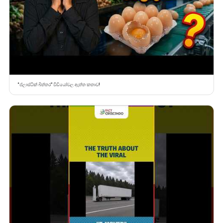
“ප්ලාස්ටික් බිත්තර” වීඩියෝවල ඇත්ත කතාව!