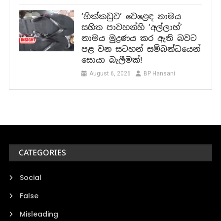
‘හික්කඩුව’ වෙළෙඳ නාමය
සහිත පාවහන්හි ‘අල්ලාහ්’
නාමය මුද්‍රණය කර ඇති බවට
පළ වන සටහන් සම්බන්ධයෙන්
සොයා බැලීමක්!
August 6, 2026
BP Hansani
CATEGORIES
Social
False
Misleading