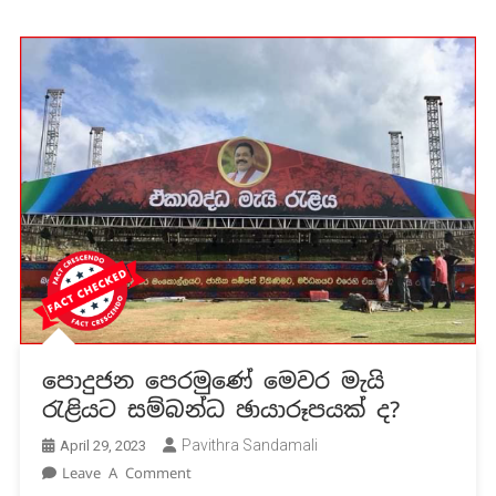
පොදුජන පෙරමුණේ මෙවර මැයි
රැළියට සම්බන්ධ ඡායාරූපයක් ද?
Pavithra Sandamali
April 29, 2023
On
Leave A Comment