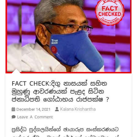
FACT CHECK:දිගු නාසයක් සහිත
මුහුණු ආවරණයක් පැළද සිටින
ජනාධිපති ගෝඨාභය රාජපක්ෂ ?
Kalana Krishantha
December 14, 2021
On
Leave A Comment
FACT
ප්‍රසිද්ධ පුද්ගලයින්ගේ ඡායාරූප සංස්කරණයට
CHECK:දිගු