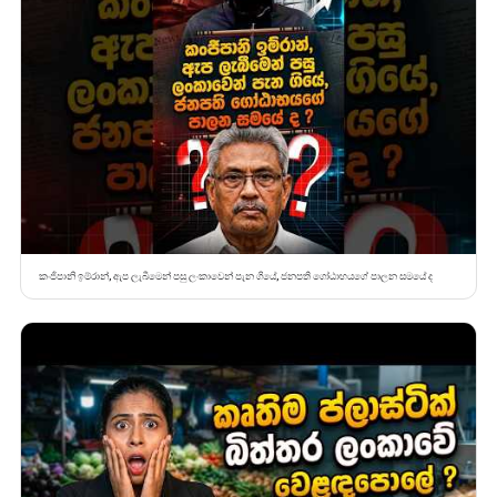
කංජිපානි ඉම්රාන්, ඇප ලැබීමෙන් පසු ලංකාවෙන් පැන ගියේ, ජනපති ගෝඨාභයගේ පාලන සමයේ ද