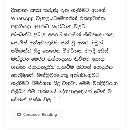
පොදුජන
දිනපතා සත්‍ය කරුණු දැන ගැනීමට අපගේ
පෙරමුණේ
WhatsApp චැනලයටමෙතනින් එකතුවන්න.
සම්පත්
මනම්පේරි
පසුගියදා අපරාධ සංවිධාන වලට
ගැන
සම්බන්ධ ප්‍රබල අපරාධකරුවන් කිහිපදෙනෙකු
දේශපාලනඥයින්
පොලිස් අත්අඩංගුවට පත් වූ අතර ඔවුන්
සිදු
සම්බන්ධ සිදු කෙරෙන විමර්ශන වලදී අයිස්
කළ
ප්‍රකාශ
මත්ද්‍රව්‍ය මෙරට නිෂ්පාදනය කිරීමට යොදා
ද?
ගන්නා රසායනද්‍රව්‍ය සැගවීම යටතේ පොදුජන
පෙරමුණේ, මන්ත්‍රීවරයෙකු අත්අඩංගුවට
ගැනීමට විමර්ශන සිදු වනවා. මෙම මන්ත්‍රීවරයා
පිළිබද එම පක්ෂයේ දේශපාලඥයන් මෙන් ම
වෙනත් පක්ෂ වල […]
Continue Reading