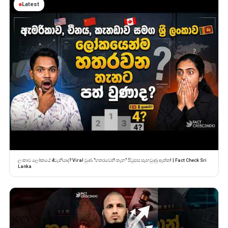
Latest
ලංකාව ලෝකයේ 4වැනියාද? Viral වුණ "හතරවෙනි තැන" පිටුපස සැඟවුණු ඇත්ත! | Fact Check Sri
Lanka