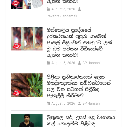
ඇත්ත කතාව!
August 5, 2026
Pavithra Sandamali
මස්කෙළිය ප්‍රදේශයේ
දුරකථනයක් පුපුරා යාමෙන්
පාසල් සිසුවෙක් අනතුරට ලක්
වූ බව පවසන වීඩියෝවේ
ඇත්ත කතාව!
August 5, 2026
BP Hansani
පිළිකා ප්‍රතිකාරකයක් ලෙස
මඤ්ඤොක්කා සම්බන්ධයෙන්
පල වන සටහන් පිළිබඳ
පැහැදිලි කිරීමක්!
August 5, 2026
BP Hansani
මුතුගල සර්, උසස් ළෙ විභාගය
කල් නොදැමීම පිළිබඳ