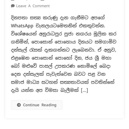
On
Leave A Comment
ජය
දිනපතා සත්‍ය කරුණු දැන ගැනීමට අපගේ
ශ්‍රී
WhatsApp චැනලයටමෙතනින් එකතුවන්න.
මහා
බෝධීන්
විශේෂයෙන් අනුරාධපුර පුජා නගරය මූලික කර
වහන්සේ
ගනිමින්, පොසොන් පොහොය දිනයට සමගාමිව
වැඩ
දන්සැල් රැසක් දැකගන්නට ලැබෙනවා. ඒ අනුව,
සිටින
එළඹෙන පොසොන් පොහෝ දින, ජය ශ්‍රී මහා
භූමියේ
පාසල්
බෝ මළුවේ පාසල් උපකරණ නොමිලේ බෙදා
උපකරණ
දෙන දන්සැලක් පැවැත්වෙන බවට පළ වන
දන්සලක්
සමාජ මාධ්‍ය සටහන් සත්‍යතාවයක් පවතින්නේ
පැවැත්වෙන
දැයි යන්න අප විමසා බැලීමක් […]
බවට
පළ
Continue Reading
වන
සටහන්
අසත්‍යයි!