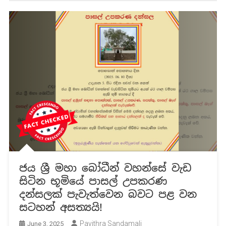
ජය ශ්‍රී මහා බෝධීන් වහන්සේ වැඩ
සිටින භූමියේ පාසල් උපකරණ
දන්සලක් පැවැත්වෙන බවට පළ වන
සටහන් අසත්‍යයි!
Pavithra Sandamali
June 3, 2025