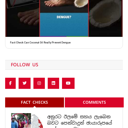
Fact Check Can Coconut Oil Really Prevent Dengue
FOLLOW US
FACT CHECKS
COMMENTS
අනුරට ඊලමේ සහය ලැබෙන
බවට පෙන්වාදුන් ඡායාරූපයේ