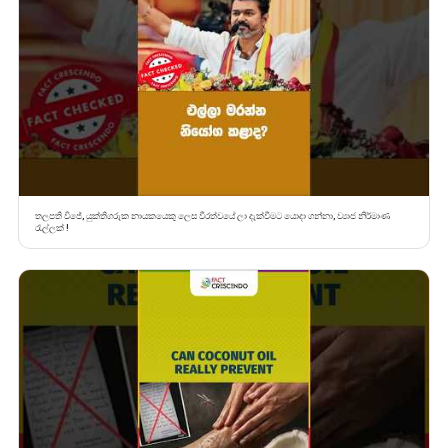
තලපති විජේ, යුක්තිගරුක නායකයෙකු ලෙස වීරත්වයේ ලා දැක්වීමට යොදා ගන්නා, ව්‍යාජ නිර්මාණ
රැල්ලක් !