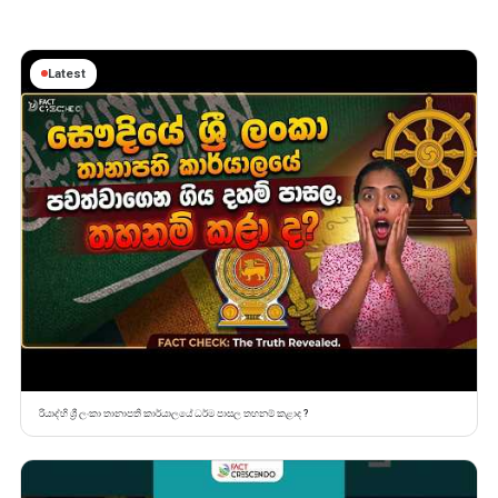
Latest
රියාද්හි ශ්‍රී ලංකා තානාපති කාර්යාලයේ ධර්ම පාසල තහනම් කළාද ?