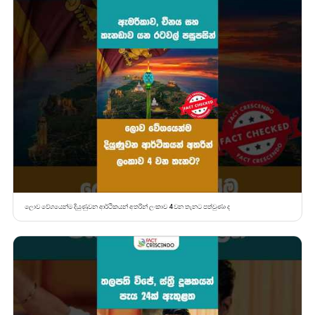
ලොව වේගයෙන්ම දියුණුවන ආර්ථිකයන් අතරින් ලංකාව 4 වන තැනට පත්වුණා ද