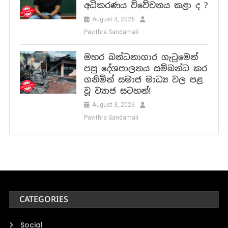
අධිකරණය විවේචනය කළා ද ?
August 4, 2026
Pavithra Sandamali
මහර බන්ධනාගාර ගැටුමෙන්
පසු දේශපාලනය සම්බන්ධ කර
ගනිමින් සමාජ මාධ්‍ය වල පළ
වූ ව්‍යාජ සටහන්!
August 3, 2026
Pavithra Sandamali
CATEGORIES
Social