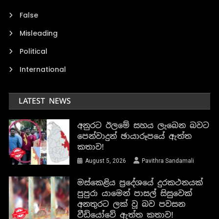
False
Misleading
Political
International
LATEST NEWS
අනුරට ඊලමේ සහය ලැබෙන බවට
පෙන්වාදුන් ඡායාරූපයේ ඇත්ත
කතාව!
August 5, 2026
Pavithra Sandamali
මස්කෙළිය ප්‍රදේශයේ දුරකථනයක්
පුපුරා යාමෙන් පාසල් සිසුවෙක්
අනතුරට ලක් වූ බව පවසන
වීඩියෝවේ ඇත්ත කතාව!