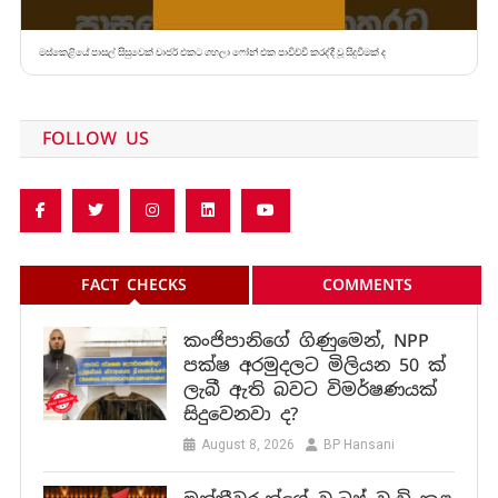
මස්කෙළියේ පාසල් සිසුවෙක් චාජර් එකට ගහලා ෆෝන් එක පාවිච්චි කරද්දී වූ සිදුවීමක් ද
FOLLOW US
FACT CHECKS
COMMENTS
කංජිපානිගේ ගිණුමෙන්, NPP
පක්ෂ අරමුදලට මිලියන 50 ක්
ලැබී ඇති බවට විමර්ෂණයක්
සිදුවෙනවා ද?
August 8, 2026
BP Hansani