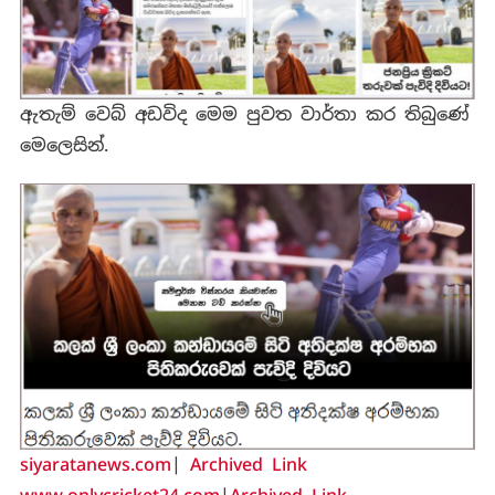
ඇතැම් වෙබ් අඩවිද මෙම පුවත වාර්තා කර තිබුණේ
මෙලෙසින්.
siyaratanews.com
|
Archived Link