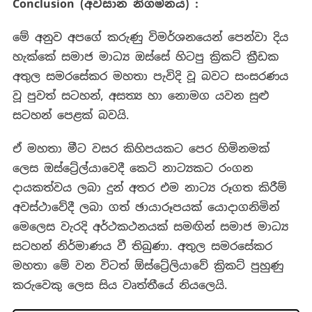
Conclusion (
අවසාන නිගමනය
) :
මේ අනුව අපගේ කරුණු විමර්ශනයෙන් පෙන්වා දිය
හැක්කේ සමාජ මාධ්‍ය ඔස්සේ හිටපු ක්‍රිකට් ක්‍රීඩක
අතුල සමරසේකර මහතා පැවිදි වූ බවට සංසරණය
වූ පුවත් සටහන්, අසත්‍ය හා නොමග යවන සුළු
සටහන් පෙළක් බවයි.
ඒ මහතා මීට වසර කිහිපයකට පෙර හිමිනමක්
ලෙස ඔස්ට්‍ර්ලේයාවෙදී කෙටි නාට්‍යකට රංගන
දායකත්වය ලබා දුන් අතර එම නාට්‍ය රූගත කිරීම්
අවස්ථාවේදී ලබා ගත් ඡායාරූපයක් යොදාගනිමින්
මෙලෙස වැරදි අර්ථකථනයක් සමඟින් සමාජ මාධ්‍ය
සටහන් නිර්මාණය වී තිබුණා. අතුල සමරසේකර
මහතා මේ වන විටත් ඕස්ට්‍රේලියාවේ ක්‍රිකට් පුහුණු
කරුවෙකු ලෙස සිය වෘත්තීයේ නියලෙයි.