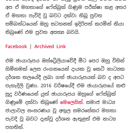
අප ඒ මහතාගේ ෆේස්බුක් ගිණුම පරීක්ෂා කළ අතර
ඒ මහතා පැවිදි වූ බවට දක්වා තිබූ පුවත
සම්බන්ධයෙන් ඔහු සටහනක් ඉදිරිපත් කරමින් කියා
තිබුණේ එම පුවත අසත්‍ය බවයි.
Facebook
|
Archived Link
එම ඡායාරූපය ඔස්ට්‍රේලියාවේදී මීට පෙර ඔහු විසින්
හිමිනමක් ලෙස රංගනයෙන් දායක වු කෙටි නාට්‍යක
දර්ශන තලයේදී ලබා ගත් ඡායාරූපයක් බව ද අපට
පැහැදිලි වුණා. 2016 වර්ෂයේදී එම ඡායාරූපයේ කළු
සුදු වර්ණයෙන් යුත් ඡායාරූපය ඔහුගේ ෆේස්බුක්
ගිණුමේ දක්වා තිබුණේ
මෙලෙසින්
. සමාජ මාධ්‍ය
ජාලාවල සංසරණය වූ අතුල සමරසේකර මහතා
පැවදි වූ බවට දැක්වූ දර්ශන ඇතුළත් එම නාට්‍ය
පහතින්.