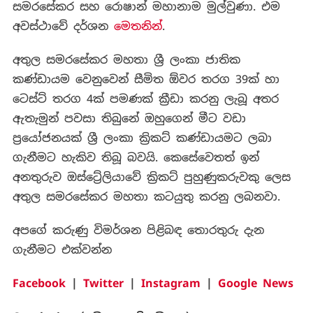
සමරසේකර සහ රොෂාන් මහානාම මුල්වුණා. එම
අවස්ථාවේ දර්ශන
මෙතනින්
.
අතුල සමරසේකර මහතා ශ්‍රී ලංකා ජාතික
කණ්ඩායම වෙනුවෙන් සීමිත ඕවර තරග 39ක් හා
ටෙස්ට් තරග 4ක් පමණක් ක්‍රීඩා කරනු ලැබූ අතර
ඇතැමුන් පවසා තිබුනේ ඔහුගෙන් මීට වඩා
ප්‍රයෝජනයක් ශ්‍රී ලංකා ක්‍රිකට් කණ්ඩායමට ලබා
ගැනීමට හැකිව තිබූ බවයි. කෙසේවෙතත් ඉන්
අනතුරුව ඔස්ට්‍රේලියාවේ ක්‍රිකට් පුහුණුකරුවකු ලෙස
අතුල සමරසේකර මහතා කටයුතු කරනු ලබනවා.
අපගේ කරුණු විමර්ශන පිළිබඳ තොරතුරු දැන
ගැනීමට එක්වන්න
Facebook
|
Twitter
|
Instagram
|
Google News