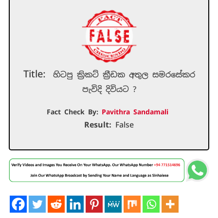
Title:
හිටපු ක්‍රිකට් ක්‍රීඩක අතුල සමරසේකර
පැවිදි දිවියට ?
Fact Check By:
Pavithra Sandamali
Result:
False