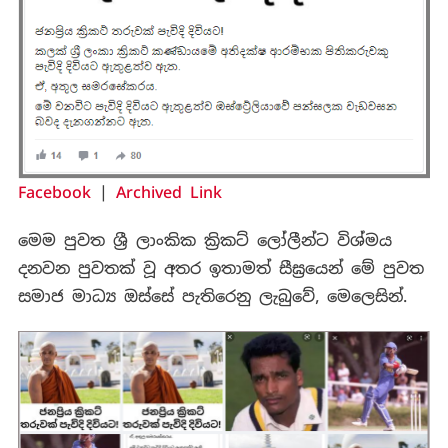
Facebook
|
Archived Link
මෙම පුවත ශ්‍රී ලාංකික ක්‍රිකට් ලෝලීන්ට විශ්මය
දනවන පුවතක් වූ අතර ඉතාමත් සීඝ්‍රයෙන් මේ පුවත
සමාජ මාධ්‍ය ඔස්සේ පැතිරෙනු ලැබුවේ, මෙලෙසින්.