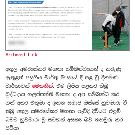
Archived Link
අතුල අමරසේකර මහතා සම්බන්ධයෙන් ද කරුණු
ඇතුළත් පසුගිය මාර්තු මාසයේ දී පළ වූ දිනමිණ
වාර්තාවක්
මෙතනින්
. එම ලිපිය පළකර තිබු
බුද්ධදාස ගලප්පත්ති මහතා ද අප සම්බන්ධ කර
ගත් අතර එතුමා ද ඉහත සමාජ ඔස්සේ හුවමාරු වී
තිබු අතුල සමරසේකර මහතා පැවිදි දිවියට එළඹී
බවට හුවමාරු වූ සටහන් අසත්‍ය බව තහවුරු කර
සිටියා