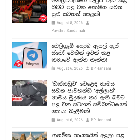
මන්ත්‍රීවරුන්ගේ වැටුප් වැඩි කළ
බවට පළ වන නොමග යවන
සුළු සටහන් පෙළක්!
August 8, 2026
Pavithra Sandamali
ටෙලිග්‍රෑම් යෙදුම ඇපල් ඇප්
ස්ටෝ වෙතින් ඉවත් කළ
කතාවේ ඇත්ත නැත්ත!
August 6, 2026
BP Hansani
‘හික්කඩුව’ වෙළෙඳ නාමය
සහිත පාවහන්හි ‘අල්ලාහ්’
නාමය මුද්‍රණය කර ඇති බවට
පළ වන සටහන් සම්බන්ධයෙන්
සොයා බැලීමක්!
August 6, 2026
BP Hansani
ආගමික නායකයින් අළලා පළ