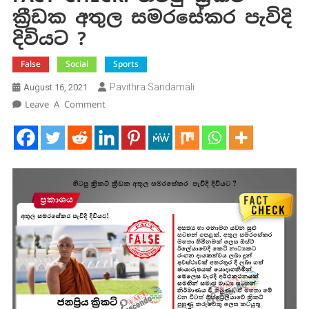
ක්‍රීඩක අතුල සමරසේකර පැවිදි
දිවියට ?
False
Social
Sports
Pavithra Sandamali
August 16, 2021
On
Leave A Comment
FACT
CHECK:
හිටපු
ක්‍රිකට්
ක්‍රීඩක
අතුල
සමරසේකර
පැවිදි
දිවියට
?