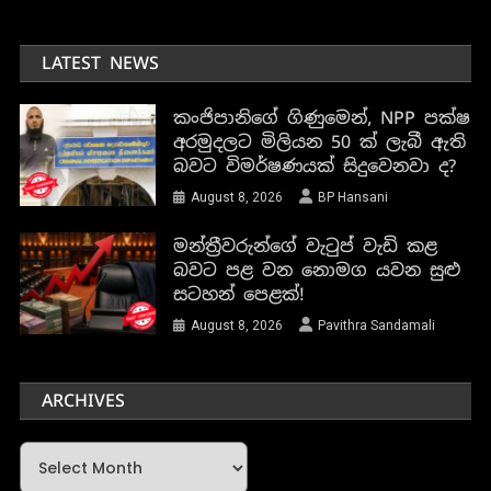
LATEST NEWS
කංජිපානිගේ ගිණුමෙන්, NPP පක්ෂ
අරමුදලට මිලියන 50 ක් ලැබී ඇති
බවට විමර්ෂණයක් සිදුවෙනවා ද?
August 8, 2026
BP Hansani
මන්ත්‍රීවරුන්ගේ වැටුප් වැඩි කළ
බවට පළ වන නොමග යවන සුළු
සටහන් පෙළක්!
August 8, 2026
Pavithra Sandamali
ARCHIVES
Archives