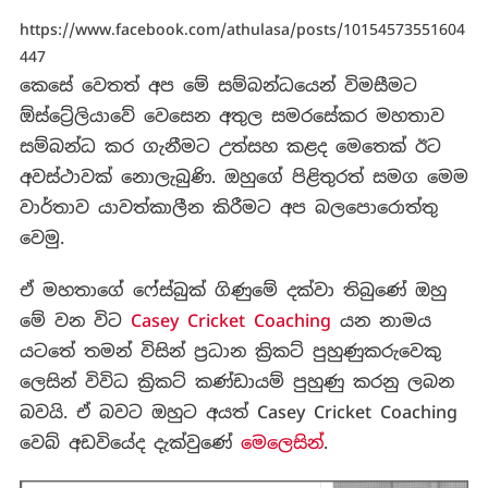
https://www.facebook.com/athulasa/posts/10154573551604
447
කෙසේ වෙතත් අප මේ සම්බන්ධයෙන් විමසීමට
ඕස්ට්‍රේලියාවේ වෙසෙන අතුල සමරසේකර මහතාව
සම්බන්ධ කර ගැනීමට උත්සහ කළද මෙතෙක් ඊට
අවස්ථාවක් නොලැබුණි. ඔහුගේ පිළිතුරත් සමග මෙම
වාර්තාව යාවත්කාලීන කිරීමට අප බලපොරොත්තු
වෙමු.
ඒ මහතාගේ ෆේස්බුක් ගිණුමේ දක්වා තිබුණේ ඔහු
මේ වන විට
Casey Cricket Coaching
යන නාමය
යටතේ තමන් විසින් ප්‍රධාන ක්‍රිකට් පුහුණුකරුවෙකු
ලෙසින් විවිධ ක්‍රිකට් කණ්ඩායම් පුහුණු කරනු ලබන
බවයි. ඒ බවට ඔහුට අයත් Casey Cricket Coaching
වෙබ් අඩවියේද දැක්වුණේ
මෙලෙසින්
.