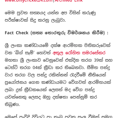
www.onlycricket24.com
|
Archived Link
මෙම පුවත සත්‍යයද යන්න අප විසින් කරුණු
පරීක්ෂාවක් සිදු කරනු ලැබුවා.
Fact Check (
සත්‍ය තොරතුරු විමර්ශනය කිරීම
) :
ශ්‍රී ලංකා කණ්ඩායමේ දක්ෂ ආරම්භක පිතිකරුවෙක්
වන ‘බිග් සෑම්’ හෙවත්
අතුල රෝහිත සමරසේකර
මහතා ශ්‍රී ලංකාව වෙනුවෙන් එක්දින තරග 39ක් සහ
ටෙස්ට් තරග 04ක් ක්‍රීඩා කර තිබෙනවා. සීමිත පන්දු
වාර තරග වල පන්දු රකින්නන් රැදවීමේ නීතියෙන්
ප්‍රයෝජනය ගෙන කණ්ඩායමට වේගවත් ආරම්භයක්
ලබා දුන් ක්‍රීඩකයෙක් ලෙසත් මද වේග පන්දු
යවන්නෙකු ලෙසද ඔහු දක්ෂතා පෙන්නුම් කර
තිබුණා.
මෙසේ පැවිදි දිවියට පා තැබූ පුවත සැල වීමත් සමග