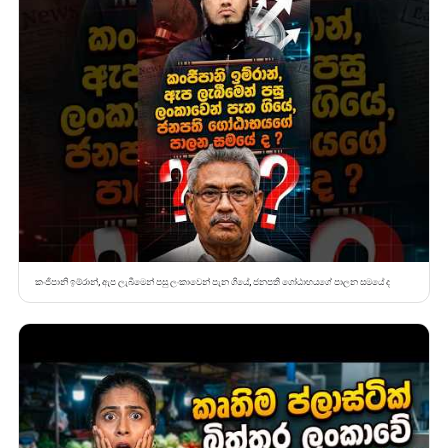
කංජිපානි ඉම්රාන්, ඇප ලැබීමෙන් පසු ලංකාවෙන් පැන ගියේ, ජනපති ගෝඨාභයගේ පාලන සමයේ ද