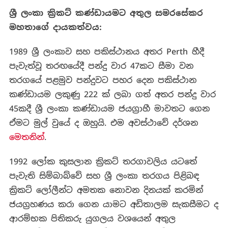
ශ්‍රී
ලංකා
ක්‍රිකට්
කණ්ඩායමට අතුල
සමරසේකර
මහතාගේ
දායකත්වය
:
1989 ශ්‍රී ලංකාව සහ පකිස්ථානය අතර Perth හීදී
පැවැත්වූ තරඟයේදී පන්දු වාර 47කට සීමා වන
තරගයේ පළමුව පන්දුවට පහර දෙන පකිස්ථාන
කණ්ඩායම ලකුණු 222 ක් ලබා ගත් අතර පන්දු වාර
45කදී ශ්‍රී ලංකා කණ්ඩායම ජයග්‍රාහී මාවතට ගෙන
ඒමට මුල් වුයේ ද ඔහුයි. එම අවස්ථාවේ දර්ශන
මෙතනින්
.
1992 ලෝක කුසලාන ක්‍රිකට්‌ තරගාවලිය යටතේ
පැවැති සිම්බාබ්වේ සහ ශ්‍රී ලංකා තරගය පිළිබඳ
ක්‍රිකට් ලෝලීන්ට අමතක නොවන දිනයක් කරමින්
ජයග්‍රහණය කරා ගෙන යාමට අඩිතාලම සැකසීමට ද
ආරම්භක පිතිකරු යුගලය වශයෙන් අතුල