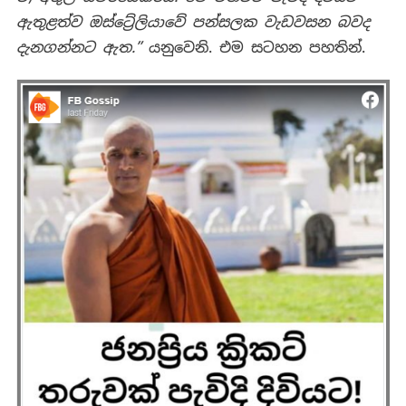
ඇතුළත්ව ඔස්ට්‍රේලියාවේ පන්සලක වැඩවසන බවද
දැනගන්නට ඇත
.”
යනුවෙනි. එම සටහන පහතින්.