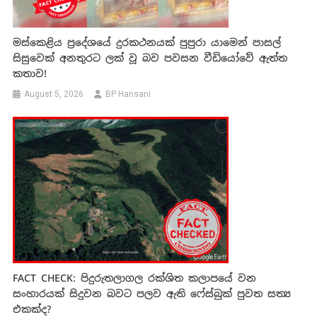
මස්කෙළිය ප්‍රදේශයේ දුරකථනයක් පුපුරා යාමෙන් පාසල්
සිසුවෙක් අනතුරට ලක් වූ බව පවසන වීඩියෝවේ ඇත්ත
කතාව!
August 5, 2026
BP Hansani
FACT CHECK: පිදුරුතලාගල රක්ශිත කලාපයේ වන
සංහාරයක් සිදුවන බවට පලව ඇති ෆේස්බුක් පුවත සත්‍ය
එකක්ද?