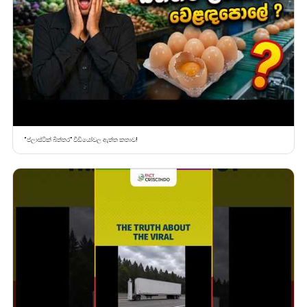
“ප්ලාස්ටික් බිත්තර” වීඩියෝවල ඇත්ත කතාව!