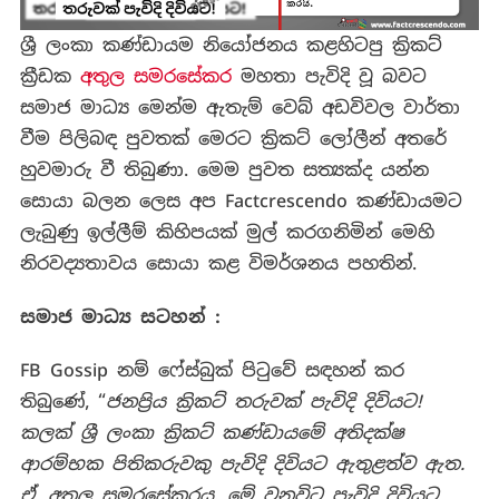
ශ්‍රී ලංකා කණ්ඩායම නියෝජනය කළහිටපු ක්‍රිකට්
ක්‍රීඩක
අතුල සමරසේකර
මහතා පැවිදි වූ බවට
සමාජ මාධ්‍ය මෙන්ම ඇතැම් වෙබ් අඩවිවල වාර්තා
වීම පිලිබඳ පුවතක් මෙරට ක්‍රිකට් ලෝලීන් අතරේ
හුවමාරු වී තිබුණා. මෙම පුවත සත්‍යක්ද යන්න
සොයා බලන ලෙස අප Factcrescendo කණ්ඩායමට
ලැබුණු ඉල්ලීම් කිහිපයක් මුල් කරගනිමින් මෙහි
නිරවද්‍යතාවය සොයා කළ විමර්ශනය පහතින්.
සමාජ මාධ්‍ය සටහන්
:
FB Gossip නම් ෆේස්බුක් පිටුවේ සඳහන් කර
තිබුණේ, “
ජනප්‍රිය ක්‍රිකට් තරුවක් පැවිදි දිවියට
!
කලක් ශ්‍රී ලංකා ක්‍රිකට් කණ්ඩායමේ අතිදක්ෂ
ආරම්භක පිතිකරුවකු පැවිදි දිවියට ඇතුළත්ව ඇත
.
ඒ
,
අතුල සමරසේකරය
.
මේ වනවිට පැවිදි දිවියට