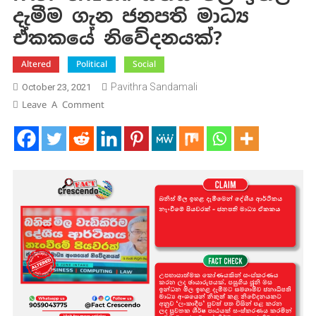
දැමීම ගැන ජනපති මාධ්‍ය
ඒකකයේ නිවේදනයක්?
Altered
Political
Social
Pavithra Sandamali
October 23, 2021
On
Leave A Comment
FACT
CHECK:
බනිස්
මිල
ඉහළ
දැමීම
ගැන
ජනපති
මාධ්‍ය
ඒකකයේ
නිවේදනයක්?