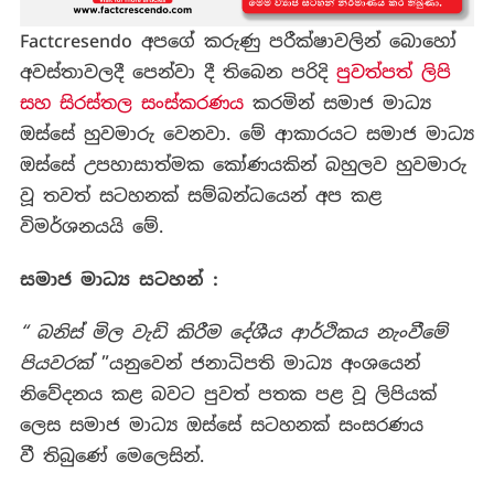
Factcresendo අපගේ කරුණු පරීක්ෂාවලින් බොහෝ
අවස්තාවලදී පෙන්වා දී තිබෙන පරිදි
පුවත්පත් ලිපි
සහ සිරස්තල සංස්කරණය
කරමින් සමාජ මාධ්‍ය
ඔස්සේ හුවමාරු වෙනවා. මේ ආකාරයට සමාජ මාධ්‍ය
ඔස්සේ උපහාසාත්මක කෝණයකින් බහුලව හුවමාරු
වූ තවත් සටහනක් සම්බන්ධයෙන් අප කළ
විමර්ශනයයි මේ.
සමාජ මාධ්‍ය සටහන් :
“ බනිස් මිල වැඩි කිරීම දේශීය ආර්ථිකය නැංවීමේ
පියවරක්
”යනුවෙන් ජනාධිපති මාධ්‍ය අංශයෙන්
නිවේදනය කළ බවට පුවත් පතක පළ වූ ලිපියක්
ලෙස සමාජ මාධ්‍ය ඔස්සේ සටහනක් සංසරණය
වී තිබුණේ මෙලෙසින්.