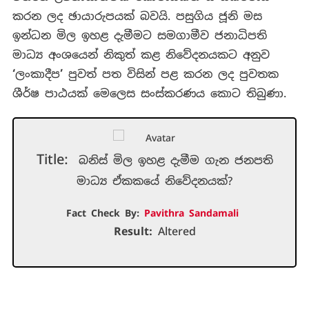
කරන ලද ඡායාරුපයක් බවයි. පසුගිය ජූනි මස
ඉන්ධන මිල ඉහළ දැමීමට සමගාමීව ජනාධිපති
මාධ්‍ය අංශයෙන් නිකුත් කළ නිවේදනයකට අනුව
‘
ලංකාදීප
’
පුවත් පත විසින් පළ කරන ලද පුවතක
ශීර්ෂ පාඨයක් මෙලෙස සංස්කරණය කොට තිබුණා.
Title:
බනිස් මිල ඉහළ දැමීම ගැන ජනපති
මාධ්‍ය ඒකකයේ නිවේදනයක්?
Fact Check By:
Pavithra Sandamali
Result:
Altered