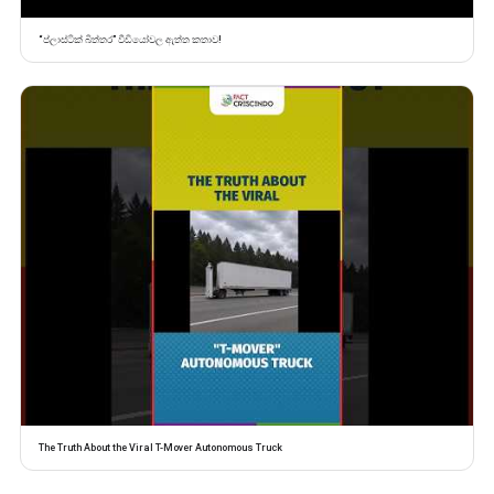
“ප්ලාස්ටික් බිත්තර” වීඩියෝවල ඇත්ත කතාව!
The Truth About the Viral T-Mover Autonomous Truck