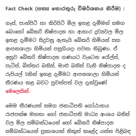
Fact Check (සත්‍ය තොරතුරු විමර්ශනය කිරීම) :
ගෑස්, පාන්පිටි හා කිරිපිටි මිල ඉහළ දැමීමත් සමග
බොහෝ බේකරි නිෂ්පාදන හා ආහාර ද්‍රව්‍යවල මිල
ඉහළ දැමීමට සිදුවනු ඇතැයි බේකරි හිමියන් සහ
ආපනශාලා හිමියන් පසුගියදා පවසා තිබුණා. ඒ
අනුව බේකරි නිෂ්පාදන ගණයට වැටෙන රෝල්ස්,
පැටිස්, බිත්තර බනිස්, මාළු බනිස් වැනි නිෂ්පාදන ද
රුපියල් 5කින් ඉහළ දැමීමට ආපනශාලා හිමියන්
තීරණය කළ බවට පුවත්පත් වල දැක්වුණේ
මෙලෙසින්
.
මෙම තීරණයත් සමග ජනාධිපති ගෝඨාභය
රාජපක්ෂ මහතා හෝ ජනාධිපති මාධ්‍ය අංශය බනිස්
වල මිල සම්බන්ධයෙන් හෝ බේකරි නිෂ්පාදන
සම්බන්ධයෙන් ප්‍රකාශයක් නිකුත් කළේද යන්න පිළිබඳ