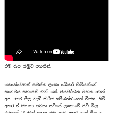
එම රූප රාමුව පහතින්.
කෙසේවෙතත් සමස්ත ලංකා බේකරි හිමියන්ගේ
සංගමය සභාපති එන්. කේ. ජයවර්ධන මහතාගෙන්
අප මෙම මිල වැඩි කිරීම සම්බන්ධයෙන් විමසා සිටි
අතර ඒ මහතා පවසා සිටියේ ලංකාවේ පිටි මිල
රුපියල් 10 කින් ඉහළ දමා ඇති අතර ගෑස් මිල ද