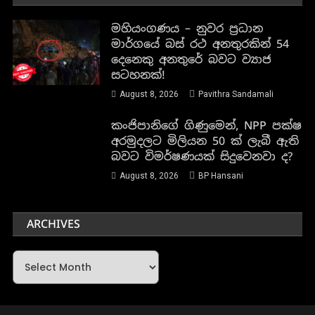
මහියංගණය – නුවර ප්‍රධාන
මාර්ගයේ බස් රථ අනතුරකින් 54
දෙනෙකු අනතුරේ බවට ව්‍යාජ
සටහනක්!
August 8, 2026
Pavithra Sandamali
කංජිපානිගේ ගිණුමෙන්, NPP පක්ෂ
අරමුදලට මිලියන 50 ක් ලැබී ඇති
බවට විමර්ෂණයක් සිදුවෙනවා ද?
August 8, 2026
BP Hansani
ARCHIVES
Archives