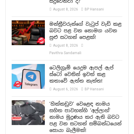
සිදුවෙනවා ද?
August 8, 2026
BP Hansani
මන්ත්‍රීවරුන්ගේ වැටුප් වැඩි කළ
බවට පළ වන නොමග යවන
සුළු සටහන් පෙළක්!
August 8, 2026
Pavithra Sandamali
ටෙලිග්‍රෑම් යෙදුම ඇපල් ඇප්
ස්ටෝ වෙතින් ඉවත් කළ
කතාවේ ඇත්ත නැත්ත!
August 6, 2026
BP Hansani
‘හික්කඩුව’ වෙළෙඳ නාමය
සහිත පාවහන්හි ‘අල්ලාහ්’
නාමය මුද්‍රණය කර ඇති බවට
පළ වන සටහන් සම්බන්ධයෙන්
සොයා බැලීමක්!