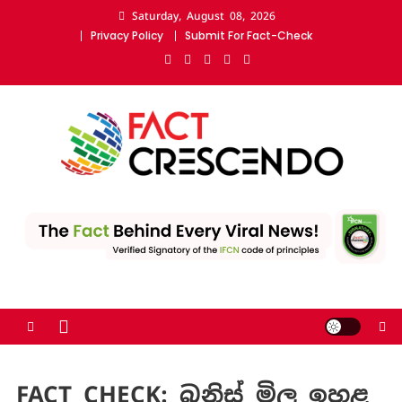
Skip
Saturday, August 08, 2026
to
Privacy Policy
Submit For Fact-Check
content
Fact Crescendo Sri Lanka
The fact behind every news!
| The leading fact-
checking website
FACT CHECK: බනිස් මිල ඉහළ