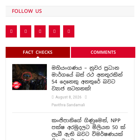
FOLLOW US
FACT CHECKS
COMMENTS
මහියංගණය – නුවර ප්‍රධාන
මාර්ගයේ බස් රථ අනතුරකින්
54 දෙනෙකු අනතුරේ බවට
ව්‍යාජ සටහනක්!
August 8, 2026
Pavithra Sandamali
කංජිපානිගේ ගිණුමෙන්, NPP
පක්ෂ අරමුදලට මිලියන 50 ක්
ලැබී ඇති බවට විමර්ෂණයක්