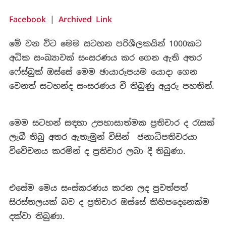
Facebook
|
Archived Link
මේ වන විට මෙම සටහන පරිශීලකයින් 1000කට
අධික සංඛ්‍යාවක් සංසරණය කර ගෙන ඇති අතර
ෆේස්බුක් ඔස්සේ මෙම ඡායාරූපයම යොදා ගෙන
වෙනත් සටහන්ද සංසරණය වී තිබු‍ණු අයුරු පහතින්.
මෙම සටහන් සඳහා උපහාසාත්මක ප්‍රතිචාර ද රැසක්
ලැබී තිබු අතර ඇතැමුන් විසින් ජනාධිපතිවරයා
විවේචනය කරමින් ද ප්‍රතිචාර ලබා දී තිබුණා.
එසේම මෙය සංස්කරණය කරන ලද පුවත්පත්
සිරස්තලයක් බව ද ප්‍රතිචාර ඔස්සේ කිහිපදෙනෙක්ම
දක්වා තිබුණා.