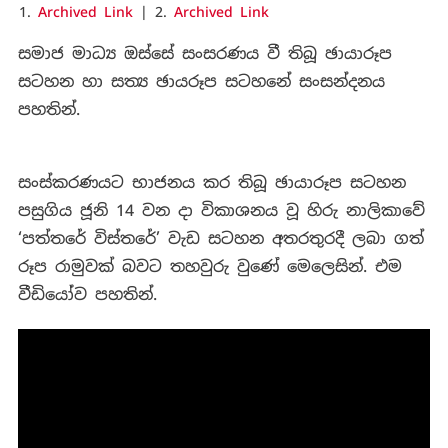
Archived Link
| 2.
Archived Link
සමාජ මාධ්‍ය ඔස්සේ සංසරණය වී තිබූ ඡායාරූප
සටහන හා සත්‍ය ඡායරූප සටහනේ සංසන්දනය
පහතින්.
සංස්කරණයට භාජනය කර තිබූ ඡායාරූප සටහන
පසුගිය ජූනි 14 වන දා විකාශනය වූ හිරු නාලිකාවේ
‘පත්තරේ විස්තරේ’ වැඩ සටහන අතරතුරදී ලබා ගත්
රූප රාමුවක් බවට තහවුරු වුණේ මෙලෙසින්. එම
වීඩියෝව පහතින්.