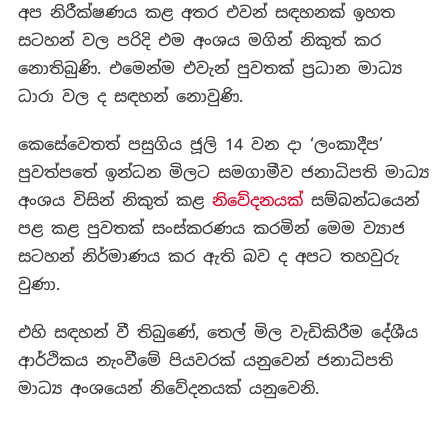
අප නිරීක්ෂණය කළ අතර එවන් සඳහනක් ඉහත
සටහන් වල පරිදි එම අංශය මගින් නිකුත් කර
නොතිබුණි. එමෙන්ම එවැන් පුවතක් ප්‍රධාන මාධ්‍ය
ධාරා වල ද සඳහන් නොවුණි.
කෙසේවෙතත් පසුගිය ජූලි 14 වන දා ‘ලංකාදීප’
පුවත්පතේ ඉන්ධන මිලට සමගාමීව ජනාධිපති මාධ්‍ය
අංශය විසින් නිකුත් කළ
නිවේදනයක්
සම්බන්ධයෙන්
පළ කළ පුවතක් සංස්කරණය කරමින් මෙම ව්‍යාජ
සටහන් නිර්මාණය කර ඇති බව ද අපට තහවුරු
වුණා.
එහි සඳහන් වී තිබුණේ, තෙල් මිල වැඩිකිරීම දේශීය
ආර්ථිකය නැංවීමේ පියවරක් යනුවෙන් ජනාධිපති
මාධ්‍ය අංශයෙන් නිවේදනයක් යනුවෙනි.