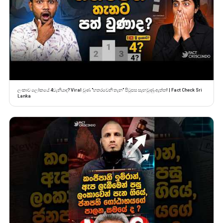
ලංකාව ලෝකයේ 4වැනියාද? Viral වුණ "හතරවෙනි තැන" පිටුපස සැඟවුණු ඇත්ත! | Fact Check Sri
Lanka