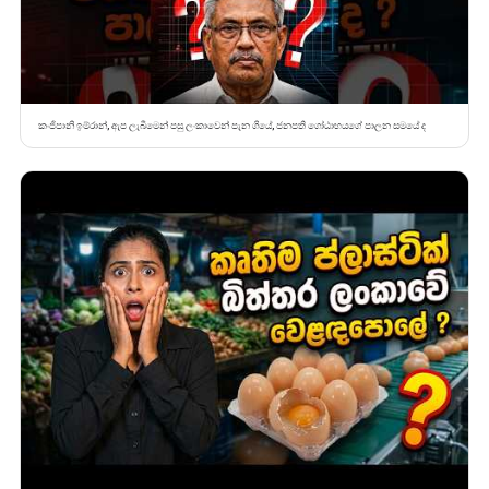
කංජිපානි ඉම්රාන්, ඇප ලැබීමෙන් පසු ලංකාවෙන් පැන ගියේ, ජනපති ගෝඨාභයගේ පාලන සමයේ ද