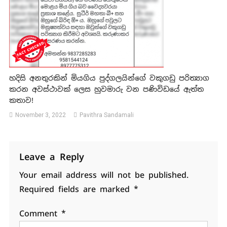
හදිසි අනතුරකින් මියගිය පුද්ගලයින්ගේ වකුගඩු පරිත්‍යාග
කරන අවස්ථාවක් ලෙස හුවමාරු වන පණිවිඩයේ ඇත්ත
කතාව!
November 3, 2022
Pavithra Sandamali
Leave a Reply
Your email address will not be published.
Required fields are marked
*
Comment
*