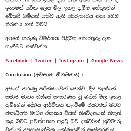
ඉතාමත් අධික ලෙස මිල ඉහළ දැමීම හේතුවෙන්
බේකරි හිමියන් පත්ව ඇති අසීරුතාවය නිසා මෙම
තීරණය ගත් බවයි.
අපගේ කරුණු විමර්ශන පිළිබඳ තොරතුරු දැන
ගැනීමට එක්වන්න
Facebook
|
Twitter
|
Instagram
|
Google News
Conclusion (අවසාන නිගමනය) :
අපගේ කරුණු පරීක්ෂාවෙන් පෙන්වා දිය හැක්කේ
සමාජ මාධ්‍ය ඔස්සේ සංසරණය වූ බනිස් මිල ඉහළ
දැමීමෙන් දේශීය ආර්ථිකය නැංවීමේ පියවරක් බවට
ජනාධිපති මාධ්‍ය ඒකකය විසින් නිවේදනයක් නිකුත්
කළ බවට පුවත්පතක පළවූ බව දක්වමින් හුවමාරු
වන්නේ උපහාසාත්මක කෝණයකින් සංස්කරණය