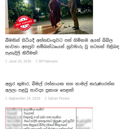
බීමතින් සිටියදී අත්තඩංගුවට පත් හිමිනම අයත් බිබිල
භාවනා අසපුව සම්බන්ධයෙන් හුවමාරු වූ සටහන් පිළිබඳ
පැහැදිලි කිරීමක්!
June 20, 2026
BP Hansani
අනුර කුමාර, බිමල් රත්නායක සහ නාමල් කරුණාරත්න
අලලා පළවූ සාවද්‍ය ප්‍රකාශ පෙළක්!
September 29, 2020
Sahan Perera