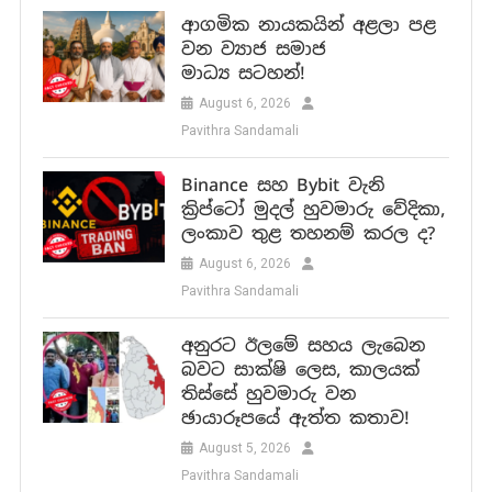
ආගමික නායකයින් අළලා පළ
වන ව්‍යාජ සමාජ
මාධ්‍ය සටහන්!
August 6, 2026
Pavithra Sandamali
Binance සහ Bybit වැනි
ක්‍රිප්ටෝ මුදල් හුවමාරු වේදිකා,
ලංකාව තුළ තහනම් කරල ද?
August 6, 2026
Pavithra Sandamali
අනුරට ඊලමේ සහය ලැබෙන
බවට සාක්ෂි ලෙස, කාලයක්
තිස්සේ හුවමාරු වන
ඡායාරූපයේ ඇත්ත කතාව!
August 5, 2026
Pavithra Sandamali