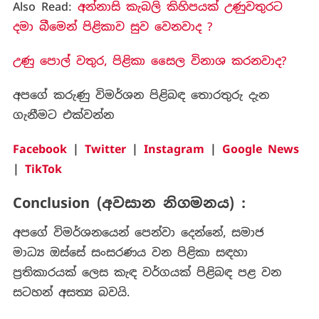
Also Read:
අන්නාසි කැබලි කිහිපයක් උණුවතුරට
දමා බීමෙන් පිළිකාව සුව වෙනවාද ?
උණු පොල් වතුර, පිළිකා සෛල විනාශ කරනවාද?
අපගේ කරුණු විමර්ශන පිළිබඳ තොරතුරු දැන
ගැනීමට එක්වන්න
Facebook
|
Twitter
|
Instagram
|
Google News
|
TikTok
Conclusion (අවසාන නිගමනය) :
අපගේ විමර්ශනයෙන් පෙන්වා දෙන්නේ, සමාජ
මාධ්‍ය ඔස්සේ සංසරණය වන පිළිකා සඳහා
ප්‍රතිකාරයක් ලෙස කැඳ වර්ගයක් පිළිබඳ පළ වන
සටහන් අසත්‍ය බවයි.