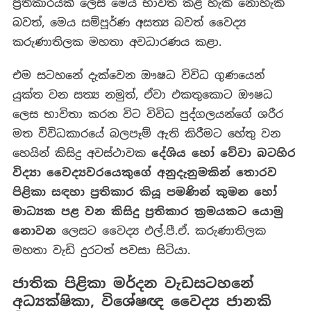
ප්‍රතිකාරයක් ලෙස මෙය භාවිත කළ හැකි නොහැකි
බවත්, මෙය සම්පූර්ණ අසත්‍ය බවත් වෛද්‍ය
කරුණාතිලක මහතා අවධාරණය කළා.
එම සටහනේ දැක්වෙන ඖෂධ විවිධ ගුණයෙන්
යුක්ත වන සත්‍ය නමුත්, ඒවා එකතුකොට ඖෂධ
ලෙස භාවිතා කරන විට විවිධ පුද්ගලයන්ගේ ශරීර
මත විවිධකාරයේ බලපෑම් ඇති කිරීමට හේතු වන
හෙයින් කිසිදු අවස්ථාවක
දේශිය හෝ වේවා බටහිර
විද්‍යා වෛද්‍යවරයෙකුගේ අනුදැනුමකින් තොරව
පිළිකා සඳහා ප්‍රතිකාර කියූ පමණින් කුමන හෝ
මාධ්‍යක පළ වන කිසිදු ප්‍රතිකාර ක්‍රමයකට යොමු
නොවන
ලෙසට වෛද්‍ය එල්.පී.ඒ. කරුණාතිලක
මහතා වැඩි දුරටත් පවසා සිටියා.
ජාතික පිළිකා මර්දන වැඩසටහනේ
අධ්‍යක්ෂිකා, විශේෂඥ වෛද්‍ය ජානකි