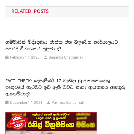
navigation
RELATED POSTS
ගම්වාසීන් මිද්දෙණිය ජාතික ජන බලවේග කාර්යාලයට
පහරදී විනාශකර දැමුවා ද?
February 17, 2026
Sagarika Chathumali
FACT CHECK: දෙසැම්බර් 17 වැනිදා ග්‍රාහකයකයෙකු
පෘතුවියේ ගැටීමට ඉඩ ඇති බවට නාසා ආයතනය අනතුරු
ඇඟෙව්වාද?
December 14, 2021
Pavithra Sandamali