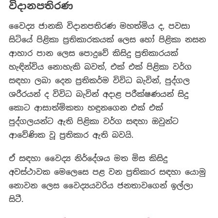
විදානපතිරණ
වෛද්‍ය ජානකි විදානපතිරණ මහත්මිය ද, පවසා
සිටියේ පිළිකා ප්‍රතිකාරකයක් ලෙස හෝ පිළිකා නසන
ආහාර පාන ලෙස පොදුවේ කිසිදු ප්‍රතිකාරයක්
හැඳින්විය නොහැකි බවත්, එක් එක් පිළිකා වර්ග
සඳහා ලබා දෙන ප්‍රතිකර්ම විවිධ බැවින්, පුද්ගල
ශරීරයන් ද විවිධ බැවින් අදාළ පරීක්ෂණයන් සිදු
කොට ආසාත්මිකතා හඳුනගෙන එක් එක්
පුද්ගලයන්ට ඇති පිළිකා වර්ග සඳහා ඔවුන්ට
ආවේණික වූ ප්‍රතිකාර ඇති බවයි.
ඒ සඳහා වෛද්‍ය නිර්දේශය මත මිස කිසිදු
අවස්ථාවක මෙලෙසෙ පළ වන ප්‍රතිකාර සඳහා යොමු
නොවන ලෙස වෛද්‍යයවරිය ජනතාවගෙන් ඉල්ලා
සිටී.