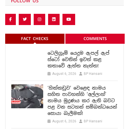
FOLLOW US
FACT CHECKS
COMMENTS
ටෙලිග්‍රෑම් යෙදුම ඇපල් ඇප්
ස්ටෝ වෙතින් ඉවත් කළ
කතාවේ ඇත්ත නැත්ත!
August 6, 2026
BP Hansani
‘හික්කඩුව’ වෙළෙඳ නාමය
සහිත පාවහන්හි ‘අල්ලාහ්’
නාමය මුද්‍රණය කර ඇති බවට
පළ වන සටහන් සම්බන්ධයෙන්
සොයා බැලීමක්!
August 6, 2026
BP Hansani