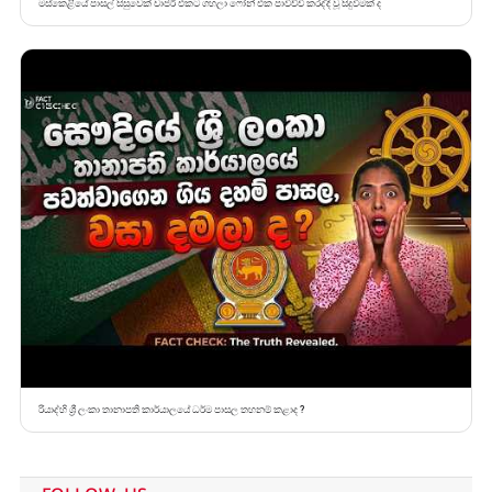
මස්කෙළියේ පාසල් සිසුවෙක් චාජර් එකට ගහලා ෆෝන් එක පාවිච්චි කරද්දී වූ සිදුවීමක් ද
රියාද්හි ශ්‍රී ලංකා තානාපති කාර්යාලයේ ධර්ම පාසල තහනම් කළාද ?