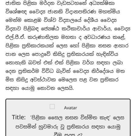
ජාතික පිළිකා මර්දන වැඩසටහනේ අධ්‍යක්ෂිකා
විශේෂඥ වෛද්‍ය ජානකි විදානපතිරණ මහත්මිය
මෙන්ම කොළඹ විශ්ව විද්‍යාලයේ දේශීය වෛද්‍ය
විද්‍යාව පිළිබඳ ජ්‍යෙෂ්ඨ කථිකාචාර්ය ආචාර්ය, වෛද්‍ය
එල්.පී.ඒ. කරුණාතිලක මහතා ද අවධාරණය කළේ,
පිළිකා ප්‍රතිකාරකයක් ලෙස හෝ පිළිකා නසන ආහාර
පාන ලෙස පොදුවේ කිසිදු ප්‍රතිකාරයක් හැඳින්විය
නොහැකි බවත් එක් එක් පිළිකා වර්ග සඳහා ලබා
දෙන ප්‍රතිකර්ම විවිධ බැවින් වෛද්‍ය නිර්දේශය මත
මිස කිසිදු අවස්ථාවක මෙලෙස පළ වන ප්‍රතිකාර
සඳහා යොමු නොවන ලෙසයි.
Title:
‘පිළිකා සෛල නසන විස්මිත කැඳ’ ලෙස
පවසමින් හුවමාරු වූ ප්‍රතිකාරය සඳහා යොමු
වීම සුදුසු ද?