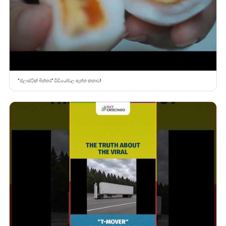
“ප්ලාස්ටික් බිත්තර” වීඩියෝවල ඇත්ත කතාව!