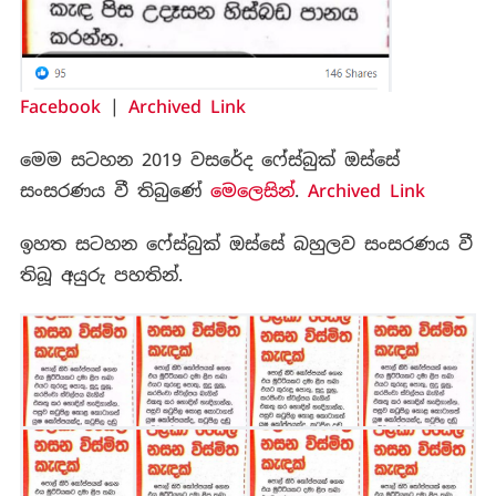
Facebook
|
Archived Link
මෙම සටහන 2019 වසරේද ෆේස්බුක් ඔස්සේ
සංසරණය වී තිබුණේ
මෙලෙසින්
.
Archived Link
ඉහත සටහන ෆේස්බුක් ඔස්සේ බහුලව සංසරණය වී
තිබූ අයුරු පහතින්.