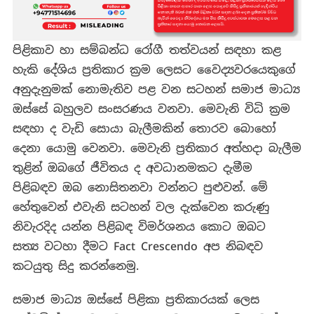
යොමු
වීම
සුදුසු
පිළිකාව හා සම්බන්ධ රෝගී තත්වයන් සඳහා කළ
ද?
හැකි දේශිය ප්‍රතිකාර ක්‍රම ලෙසට වෛද්‍යවරයෙකුගේ
අනුදැනුමක් නොමැතිව පළ වන සටහන් සමාජ මාධ්‍ය
ඔස්සේ බහුලව සංසරණය වනවා. මෙවැනි විධි ක්‍රම
සඳහා ද වැඩි සොයා බැලීමකින් තොරව බොහෝ
දෙනා යොමු වෙනවා. මෙවැනි ප්‍රතිකාර අත්හදා බැලීම
තුළින් ඔබගේ ජීවිතය ද අවධානමකට දැමීම
පිළිබඳව ඔබ නොසිතනවා වන්නට පුළුවන්. මේ
හේතුවෙන් එවැනි සටහන් වල දැක්වෙන කරුණු
නිවැරදිද යන්න පිළිබඳ විමර්ශනය කොට ඔබට
සත්‍ය වටහා දීමට Fact Crescendo අප නිබඳව
කටයුතු සිදු කරන්නෙමු.
සමාජ මාධ්‍ය ඔස්සේ පිළිකා ප්‍රතිකාරයක් ලෙස