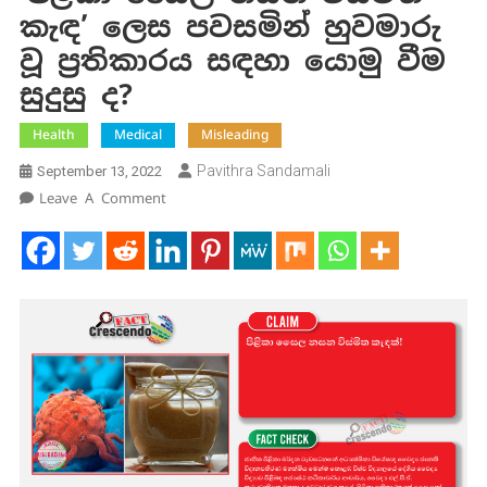
කැඳ’ ලෙස පවසමින් හුවමාරු
වූ ප්‍රතිකාරය සඳහා යොමු වීම
සුදුසු ද?
Health
Medical
Misleading
Pavithra Sandamali
September 13, 2022
On
Leave A Comment
‘පිළිකා
සෛල
නසන
විස්මිත
කැඳ’
ලෙස
පවසමින්
හුවමාරු
වූ
ප්‍රතිකාරය
සඳහා