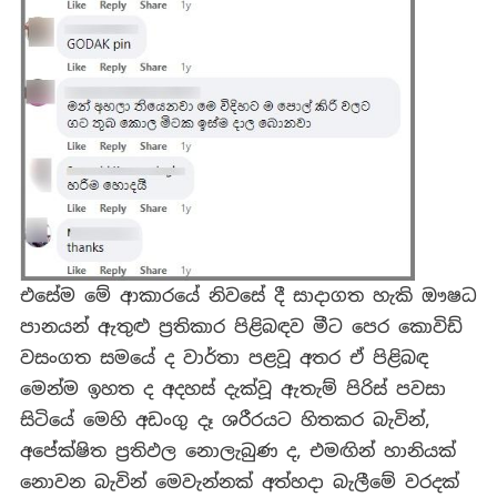
එසේම මේ ආකාරයේ නිවසේ දී සාදාගත හැකි ඖෂධ
පානයන් ඇතුළු ප්‍රතිකාර පිළිබඳව මීට පෙර කොවිඩ්
වසංගත සමයේ ද වාර්තා පළවූ අතර ඒ පිළිබඳ
මෙන්ම ඉහත ද අදහස් දැක්වූ ඇතැම් පිරිස් පවසා
සිටියේ මෙහි අඩංගු දෑ ශරීරයට හිතකර බැවින්,
අපේක්ෂිත ප්‍රතිඵල නොලැබුණ ද, එමඟින් හානියක්
නොවන බැවින් මෙවැන්නක් අත්හදා බැලීමේ වරදක්