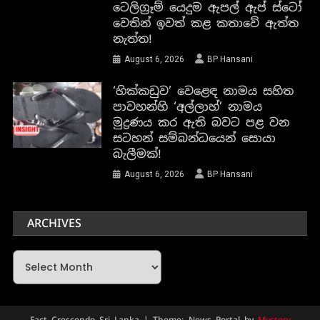
ටෙලිග්‍රෑම් යෙදුම ඇපල් ඇප් ස්ටෝ
වෙතින් ඉවත් කළ කතාවේ ඇත්ත
නැත්ත!
August 6, 2026
BP Hansani
‘හික්කඩුව’ වෙළෙඳ නාමය සහිත
පාවහන්හි ‘අල්ලාහ්’ නාමය
මුද්‍රණය කර ඇති බවට පළ වන
සටහන් සම්බන්ධයෙන් සොයා
බැලීමක්!
August 6, 2026
BP Hansani
ARCHIVES
Archives
Fact Crescendo Sri Lanka
|
Theme: News Portal by
Mystery