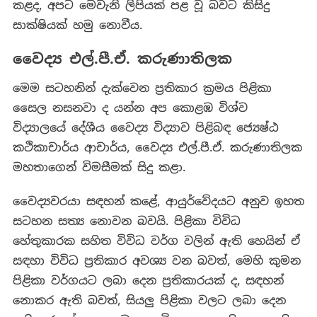
කළද, අපට මෙවැනි ලිපියක් පළ වූ බවට කිසිදු
සාක්ෂියක් හමු නොවීය.
වෛද්‍ය එල්.පී.ඒ. කරුණාතිලක
මෙම සටහනින් දැක්වෙන ප්‍රතිකාර ක්‍රමය පිළිකා
සෛල නසනවා ද යන්න අප කොළඹ විශ්ව
විද්‍යාලයේ දේශීය වෛද්‍ය විද්‍යාව පිළිබඳ ජ්‍යෙෂ්ඨ
කථිකාචාර්ය ආචාර්ය, වෛද්‍ය එල්.පී.ඒ. කරුණාතිලක
මහතාගෙන් විමසීමක් සිදු කළා.
වෛද්‍යවරයා සඳහන් කළේ, ආයුර්වේදයට අනුව ඉහත
සටහන සත්‍ය නොවන බවයි. පිළිකා විවිධ
හේතුකාරක සහිත විවිධ වර්ග වලින් ඇති හෙයින් ඒ
සඳහා විවිධ ප්‍රතිකාර අවශ්‍ය වන බවත්, මෙහි කුමන
පිළිකා වර්ගයට ලබා දෙන ප්‍රතිකාරයක් ද, සඳහන්
නොකර ඇති බවත්, සියලු පිළිකා වලට ලබා දෙන