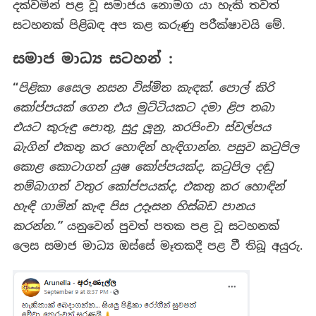
දක්වමින් පළ වූ සමාජය නොමග යා හැකි තවත්
සටහනක් පිළිබඳ අප කළ කරුණු පරීක්ෂාවයි මේ.
සමාජ මාධ්‍ය සටහන් :
“
පිළිකා සෛල නසන විස්මිත කැඳක්. පොල් කිරි
කෝප්පයක් ගෙන එය මුට්ටියකට දමා ළිප තබා
එයට කුරුඳු පොතු, සුදු ලූනු, කරපිංචා ස්වල්පය
බැගින් එකතු කර හොඳින් හැඳිගාන්න. පසුව කටුපිල
කොළ කොටාගත් යුෂ කෝප්පයක්ද, කටුපිල දඬු
තම්බාගත් වතුර කෝප්පයක්ද, එකතු කර හොඳින්
හැඳි ගාමින් කැඳ පිස උදෑසන හිස්බඩ පානය
කරන්න.
”
යනුවෙන් පුවත් පතක පළ වූ සටහනක්
ලෙස සමාජ මාධ්‍ය ඔස්සේ මෑතකදී පළ වී තිබූ අයුරු.