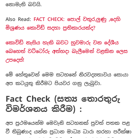
නොමැති බවයි.
Also Read:
FACT CHECK: පොල් වතුර,ලුණු ,දෙහි
මිශ්‍රණය කොවිඩ් සදහා ප්‍රතිකාරයක්ද?
කොවිඩ් නැසිය හැකි බවට හුවමාරු වන දේශීය
බෙහෙත් වට්ටෝරු අත්හදා බැලීමෙන් වළකින ලෙස
උපදෙස්!
මේ හේතුවෙන් මෙම සටහනේ නිරවද්‍යතාවය සොයා
අප කටයුතු කිරීමට පියවර ගනු ලැබුවා.
Fact Check (සත්‍ය තොරතුරු
විමර්ශනය කිරීම) :
අප ප්‍රථමයෙන්ම මෙවැනි සටහනක් පුවත් පතක පළ
වී තිබුණාද යන්න ප්‍රධාන මාධ්‍ය ධාරා හරහා පරීක්ෂා