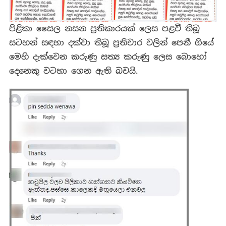
පිළිකා සෛල නසන ප්‍රතිකාරයක් ලෙස පළවී තිබූ
සටහන් සඳහා දක්වා තිබූ ප්‍රතිචාර වලින් පෙනී ගියේ
මෙහි දැක්වෙන කරුණු සත්‍ය කරුණු ලෙස බොහෝ
දෙනෙකු වටහා ගෙන ඇති බවයි.