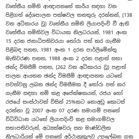
වෘත්තීය සමිති ආඥාපනතේ කාර්ය සඳහා වන
පිළිගත් දේශපාලන පක්ෂවල තනතුරු දරන්නන්, (138
වන අධිකාරය වූ) වෘත්තීය සමිති ලියාපදිංචි වී ඇති
වෘත්තීය සමිතිවල විධායක නිලධරයන්, 1981 අංක
15 දරන ජනාධිපතිවරයා තෝරා පත් කර ගැනීම
පිළිබඳ පනත, 1981 අංක 1 දරන පාර්ලිමේන්තු
මැතිවරණ පනත, 1988 අංක 2 දරන පළාත් සභා
ඡන්ද විමසීම් පනත, (262 වන අධිකාරය වූ) පළාත්
පාලන ආයතන ඡන්ද විමසීම් ආඥාපනත යටතේ
පවත්වනු ලබන ඡන්ද විමසීමක දී තෝරා පත් කර
ගැනීම සඳහා නම් කළ අපේක්ෂකයන්, රජය හෝ
රජයේ සංස්ථාවක් විසින් 25%කට නොඅඩු කොටස්
දරන්නා වූ 2007 අංක 07 දරණ සමාගම් පනතේ
විධිවිධාන යටතේ ලියාපදිංචි කළ සමාගම්වල
සභාපතිවරුන්, අධ්‍යක්ෂවරු සහ මාණ්ඩලික
නිලධාරියන් මේ පනතේ අර්ථානුකූලව උපලේඛන ගත