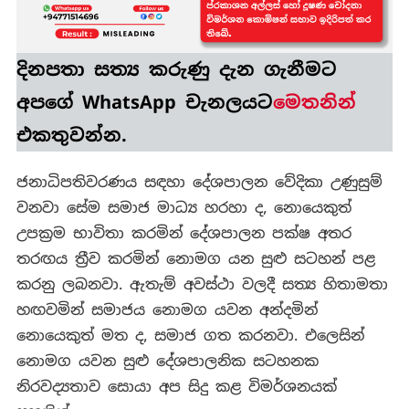
දිනපතා
සත්‍ය කරුණු
දැන ගැනීමට
අපගේ WhatsApp චැනලයට
මෙතනින්
එකතුවන්න.
ජනාධිපතිවරණය සඳහා දේශපාලන වේදිකා උණුසුම්
වනවා සේම සමාජ මාධ්‍ය හරහා ද, නොයෙකුත්
උපක්‍රම භාවිතා කරමින් දේශපාලන පක්ෂ අතර
තරඟය ත්‍රීව කරමින් නොමග යන සුළු සටහන් පළ
කරනු ලබනවා. ඇතැම් අවස්ථා වලදී සත්‍ය හිතාමතා
හඟවමින් සමාජය නොමග යවන අන්දමින්
නොයෙකුත් මත ද, සමාජ ගත කරනවා. එලෙසින්
නොමග යවන සුළු දේශපාලනික සටහනක
නිරවද්‍යතාව සොයා අප සිදු කළ විමර්ශනයක්