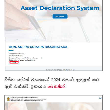
විජිත හේරත් මහතාගේ 2024 වසරේ ඇතුළත් කර
ඇති වත්කම් ප්‍රකාශය
මෙතනින්
.