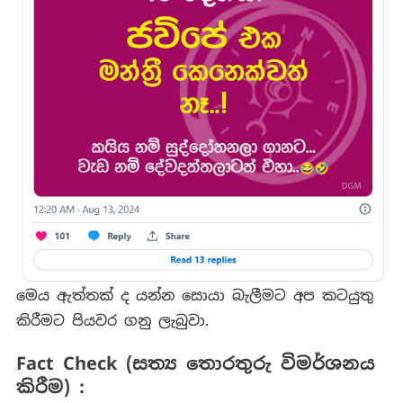
මෙය ඇත්තක් ද යන්න සොයා බැලීමට අප කටයුතු
කිරීමට පියවර ගනු ලැබුවා.
Fact Check (සත්‍ය තොරතුරු විමර්ශනය
කිරීම) :