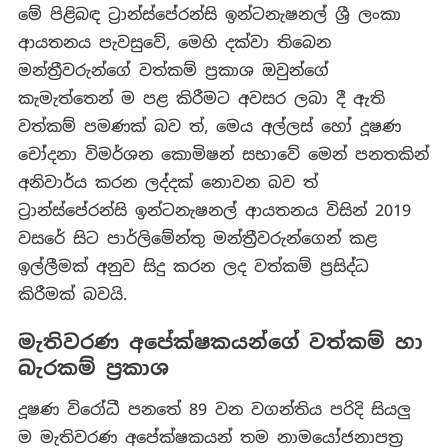
මේ පිළිබඳ ට්‍රාන්ස්පේරන්සි ඉන්ටනැෂනල් ශ්‍රී ලංකා
ආයතනය පැවසුවේ, මෙහි දක්වා තිබෙන
මන්ත්‍රීවරුන්ගේ වත්කම් ප්‍රකාශ ඔවුන්ගේ
කැමැත්තෙන් ම පළ කිරීමට අවසර ලබා දී ඇති
වත්කම් පමණක් බව ත්, මෙය අල්ලස් හෝ දූෂණ
චෝදනා විමර්ශන කොමිෂන් සභාවේ මෙන් පනතකින්
අනිවාර්ය කරන ලද්දක් නොවන බව ත්
ට්‍රාන්ස්පේරන්සි ඉන්ටනැෂනල් ආයතනය විසින් 2019
වසරේ සිට පාර්ලිමේන්තු මන්ත්‍රීවරුන්ගෙන් කළ
ඉල්ලීමක් අනුව සිදු කරන ලද වත්කම් ප්‍රසිද්ධ
කිරීමක් බවයි.
මැතිවරණ අපේක්ෂකයන්ගේ වත්කම් හා
බැරකම් ප්‍රකාශ
දූෂණ විරෝධී පනතේ 89 වන වගන්තිය පරිදි සියලු
ම මැතිවරණ අපේක්ෂකයන් තම නාමයෝජනාපත්‍ර