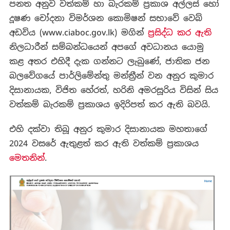
පනත අනුව වත්කම් හා බැරකම් ප්‍රකාශ අල්ලස් හෝ
දූෂණ චෝදනා විමර්ශන කොමිෂන් සභාවේ වෙබ්
අඩවිය (www.ciaboc.gov.lk) මගින්
ප්‍රසිද්ධ කර ඇති
නිලධාරීන් සම්බන්ධයෙන් අපගේ අවධානය යොමු
කළ අතර එහිදී දැක ගන්නට ලැබුණේ, ජාතික ජන
බලවේගයේ පාර්ලිමේන්තු මන්ත්‍රීන් වන අනුර කුමාර
දිසානායක, විජිත හේරත්, හරිනි අමරසූරිය විසින් සිය
වත්කම් බැරකම් ප්‍රකාශය ඉදිරිපත් කර ඇති බවයි.
එහි දක්වා තිබූ අනුර කුමාර දිසානායක මහතාගේ
2024 වසරේ ඇතුළත් කර ඇති වත්කම් ප්‍රකාශය
මෙතනින්
.