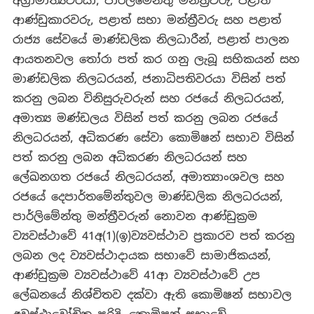
අග්‍රාමාත්‍යවරයා, පාර්ලිමේන්තු මන්ත්‍රීවරු, පළාත්
ආණ්ඩුකාරවරු, පළාත් සභා මන්ත්‍රීවරු සහ පළාත්
රාජ්‍ය සේවයේ මාණ්ඩලික නිලධාරීන්, පළාත් පාලන
ආයතනවල තෝරා පත් කර ගනු ලැබූ සභිකයන් සහ
මාණ්ඩලික නිලධරයන්, ජනාධිපතිවරයා විසින් පත්
කරනු ලබන විනිසුරුවරුන් සහ රජයේ නිලධරයන්,
අමාත්‍ය මණ්ඩලය විසින් පත් කරනු ලබන රජයේ
නිලධරයන්, අධිකරණ සේවා කොමිෂන් සභාව විසින්
පත් කරනු ලබන අධිකරණ නිලධරයන් සහ
ලේඛනගත රජයේ නිලධරයන්, අමාත්‍යාංශවල සහ
රජයේ දෙපාර්තමේන්තුවල මාණ්ඩලික නිලධරයන්,
පාර්ලිමේන්තු මන්ත්‍රීවරුන් නොවන ආණ්ඩුක්‍රම
ව්‍යවස්ථාවේ 41අ(1)(ඉ)ව්‍යවස්ථාව ප්‍රකාරව පත් කරනු
ලබන ලද ව්‍යවස්ථාදායක සභාවේ සාමාජිකයන්,
ආණ්ඩුක්‍රම ව්‍යවස්ථාවේ 41ආ ව්‍යවස්ථාවේ උප
ලේඛනයේ නිශ්චිතව දක්වා ඇති කොමිෂන් සභාවල