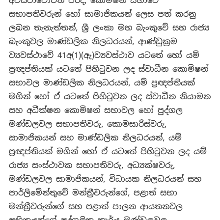
අවස්ථාවෝචිත පරිදි, කොමිෂන් සභාවේ
සභාපතිවරුන් හෝ සාමාජිකයන් ලෙස පත් කරනු
ලබන තැනැත්තන්, ශ්‍රී ලංකා මහ බැංකුවේ සහ රාජ්‍ය
බැංකුවල මාණ්ඩලික නිලධරයන්, ආණ්ඩුක්‍රම
ව්‍යවස්ථාවේ 41අ(1)(ඇ)ව්‍යවස්ථාව යටතේ හෝ යම්
ප්‍රඥප්තියක් යටතේ පිහිටුවන ලද ස්වාධීන කොමිෂන්
සභාවල මාණ්ඩලික නිලධරයන්, යම් ප්‍රඥප්තියක්
මගින් හෝ ඒ යටතේ පිහිටුවන ලද ස්වාධීන නියාමන
සහ අධීක්ෂන කොමිෂන් සභාවල හෝ පුද්ගල
මණ්ඩලවල සභාපතිවරු, කොමසාරිස්වරු,
සාමාජිකයන් සහ මාණ්ඩලික නිලධරයන්, යම්
ප්‍රඥප්තියක් මගින් හෝ ඒ යටතේ පිහිටුවන ලද යම්
රාජ්‍ය සංස්ථාවක සභාපතිවරු, අධ්‍යක්ෂවරු,
මණ්ඩලවල සාමාජිකයන්, විධායක නිලධරයන් සහ
පාර්ලිමේන්තුවේ මන්ත්‍රීවරුන්ගේ, පළාත් සභා
මන්ත්‍රීවරුන්ගේ සහ පළාත් පාලන ආයතනවල