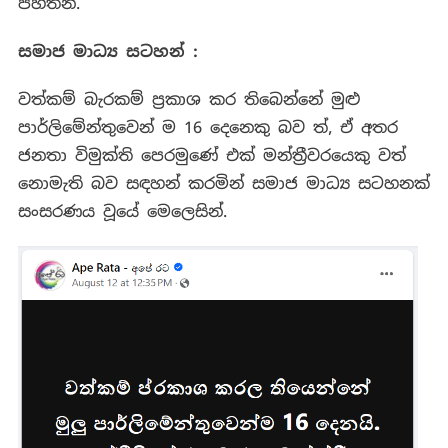
පහතින්.
සමාජ මාධ්‍ය සටහන් :
වත්කම් බැරකම් ප්‍රකාශ කර තිබෙන්නේ මුළු
පාර්ලිමේන්තුවෙන් ම 16 දෙනෙකු බව ත්, ඒ අතර
ජනතා විමුක්ති පෙරමුණේ එක් මන්ත්‍රීවරයෙකු වත්
නොමැති බව සඳහන් කරමින් සමාජ මාධ්‍ය සටහනක්
සංසරණය වූයේ මෙලෙසින්.