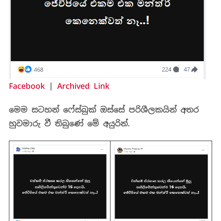
Facebook
|
Archived Link
මෙම සටහන් ෆේස්බුක් ඔස්සේ පරිශීලකයින් අතර
හුවමාරු වී තිබුණේ මේ අයුරින්.