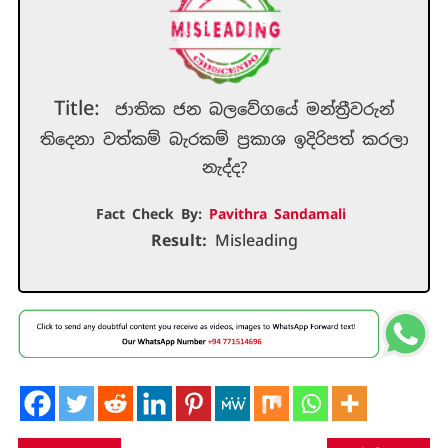
Title:
ජාතික ජන බලවේගයේ මන්ත්‍රීවරුන්
තිදෙනා වත්කම් බැරකම් ප්‍රකාශ ඉදිරිපත් කරලා
නැද්ද?
Fact Check By:
Pavithra Sandamali
Result:
Misleading