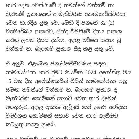
භාර දෙන අවස්ථාවේ දී තමන්ගේ වත්කම් හා
බැරකම් ප්‍රකාශයන් ද මැතිවරණ කොමසාරිස්වරයා
වෙත භාරදිය යුතු වේ. මෙහි දි පනතේ 82 (2)
ව්‍යතිරේඛය ප්‍රකාරව, ඡන්ද විමසීමේ දිනය ප්‍රකාශ
කරනු ලබන දිනය දක්වා, අදාළ වර්ෂය සඳහා වූ
වත්කම් හා බැරකම් ප්‍රකාශ සිදු කළ යුතු වේ.
ඒ අනුව, එළඹෙන ජනාධිපතිවරණය සඳහා
නාමයෝජනා භාර දීමට නියමිත 2024 අගෝස්තු මස
15 වන දින අපේක්ෂකයින් විසින් නාමයෝජනා පත්‍ර
සමඟ තමන්ගේ වත්කම් හා බැරකම් ප්‍රකාශ ද
මැතිවරණ කොමිෂන් සභාව වෙත භාර දීමෙන්
අනතුරුව, අදාළ ප්‍රකාශ අල්ලස් හෝ දූෂණ චෝදනා
විමර්ශන කොමිෂන් සභාව වෙත භාර ගැනීමට
කටයුතු කරනු ලැබේ.