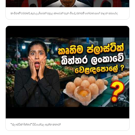
කංජිපානි ඉම්රාන්, ඇප ලැබීමෙන් පසු ලංකාවෙන් පැන ගියේ, ජනපති ගෝඨාභයගේ පාලන සමයේ ද
“ප්ලාස්ටික් බිත්තර” වීඩියෝවල ඇත්ත කතාව!