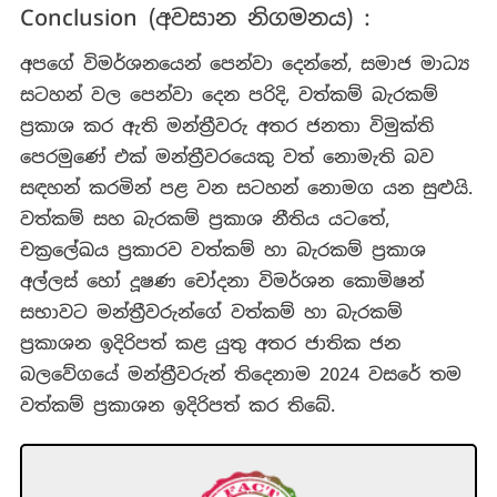
Conclusion (අවසාන නිගමනය) :
අපගේ විමර්ශනයෙන් පෙන්වා දෙන්නේ, සමාජ මාධ්‍ය
සටහන් වල පෙන්වා දෙන පරිදි, වත්කම් බැරකම්
ප්‍රකාශ කර ඇති මන්ත්‍රීවරු අතර ජනතා විමුක්ති
පෙරමුණේ එක් මන්ත්‍රීවරයෙකු වත් නොමැති බව
සඳහන් කරමින් පළ වන සටහන් නොමග යන සුළුයි.
වත්කම් සහ බැරකම් ප්‍රකාශ නීතිය යටතේ,
චක්‍රලේඛය ප්‍රකාරව වත්කම් හා බැරකම් ප්‍රකාශ
අල්ලස් හෝ දූෂණ චෝදනා විමර්ශන කොමිෂන්
සභාවට මන්ත්‍රීවරුන්ගේ වත්කම් හා බැරකම්
ප්‍රකාශන ඉදිරිපත් කළ යුතු අතර ජාතික ජන
බලවේගයේ මන්ත්‍රීවරුන් තිදෙනාම 2024 වසරේ තම
වත්කම් ප්‍රකාශන ඉදිරිපත් කර තිබේ.