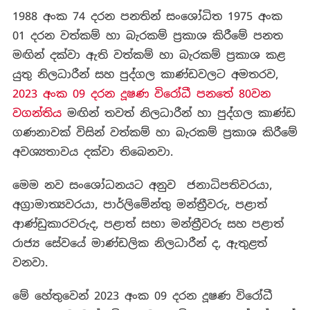
1988 අංක 74 දරන පනතින් සංශෝධිත 1975 අංක
01 දරන වත්කම් හා බැරකම් ප්‍රකාශ කිරීමේ පනත
මඟින් දක්වා ඇති වත්කම් හා බැරකම් ප්‍රකාශ කළ
යුතු නිලධාරීන් සහ පුද්ගල කාණ්ඩවලට අමතරව,
2023 අංක 09 දරන දූෂණ විරෝධී පනතේ 80වන
වගන්තිය
මඟින් තවත් නිලධාරීන් හා පුද්ගල කාණ්ඩ
ගණනාවක් විසින් වත්කම් හා බැරකම් ප්‍රකාශ කිරීමේ
අවශ්‍යතාවය දක්වා තිබෙනවා.
මෙම නව සංශෝධනයට අනුව ජනාධිපතිවරයා,
අග්‍රාමාත්‍යවරයා, පාර්ලිමේන්තු මන්ත්‍රීවරු, පළාත්
ආණ්ඩුකාරවරුද, පළාත් සභා මන්ත්‍රීවරු සහ පළාත්
රාජ්‍ය සේවයේ මාණ්ඩලික නිලධාරීන් ද, ඇතුළත්
වනවා.
මේ හේතුවෙන් 2023 අංක 09 දරන දූෂණ විරෝධී