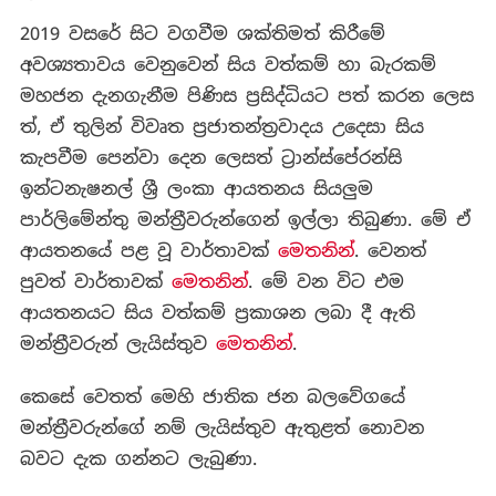
2019 වසරේ සිට වගවීම ශක්තිමත් කිරීමේ
අවශ්‍යතාවය වෙනුවෙන් සිය වත්කම් හා බැරකම්
මහජන දැනගැනීම පිණිස ප්‍රසිද්ධියට පත් කරන ලෙස
ත්, ඒ තුලින් විවෘත ප්‍රජාතන්ත්‍රවාදය උදෙසා සිය
කැපවීම පෙන්වා දෙන ලෙසත් ට්‍රාන්ස්පේරන්සි
ඉන්ටනැෂනල් ශ්‍රී ලංකා ආයතනය සියලුම
පාර්ලිමේන්තු මන්ත්‍රීවරුන්ගෙන් ඉල්ලා තිබුණා. මේ ඒ
ආයතනයේ පළ වූ වාර්තාවක්
මෙතනින්
. වෙනත්
පුවත් වාර්තාවක්
මෙතනින්
. මේ වන විට එම
ආයතනයට සිය වත්කම් ප්‍රකාශන ලබා දී ඇති
මන්ත්‍රීවරුන් ලැයිස්තුව
මෙතනින්
.
කෙසේ වෙතත් මෙහි ජාතික ජන බලවේගයේ
මන්ත්‍රීවරුන්ගේ නම් ලැයිස්තුව ඇතුළත් නොවන
බවට දැක ගන්නට ලැබුණා.