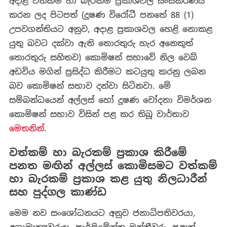
අදාළ වත්කම් හා බැරකම් ප්‍රකාශවල සංස්කරණය
කරන ලද පිටපත් (දූෂණ විරෝධී පනතේ 88 (1)
උපවගන්තියට අනුව, අදාළ ප්‍රකාශවල හෙළි නොකළ
යුතු බවට දක්වා ඇති තොරතුරු හැර අනෙකුත්
තොරතුරු සහිතව) කොමිෂන් සභාවේ නිල වෙබ්
අඩවිය මගින් ප්‍රසිද්ධ කිරීමට කටයුතු කරනු ලබන
බව කොමිෂන් සභාව දන්වා සිටිනවා. මේ
සම්බන්ධයෙන් අල්ලස් හෝ දූෂණ චෝදනා විමර්ශන
කොමිෂන් සභාව විසින් පළ කර තිබූ වාර්තාව
මෙතනින්
.
වත්කම් හා බැරකම් ප්‍රකාශ කිරීමේ
පනත මඟින් අල්ලස් කොමිසමට වත්කම්
හා බැරකම් ප්‍රකාශ කළ යුතු නිලධාරීන්
සහ පුද්ගල කාණ්ඩ
මෙම නව සංශෝධනයට අනුව ජනාධිපතිවරයා,