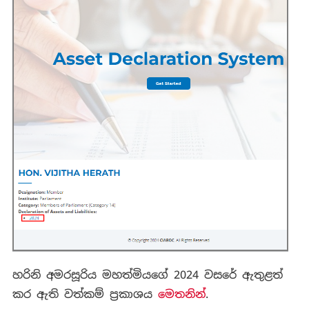
හරිනි අමරසූරිය මහත්මියගේ 2024 වසරේ ඇතුළත්
කර ඇති වත්කම් ප්‍රකාශය
මෙතනින්
.