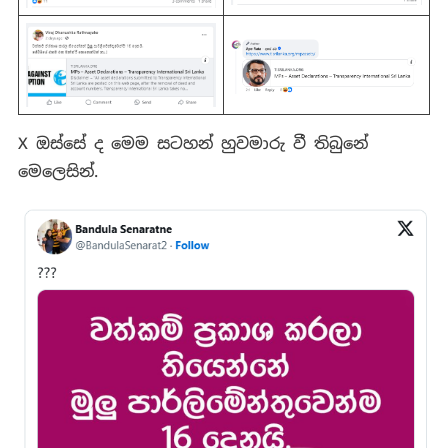
X ඔස්සේ ද මෙම සටහන් හුවමාරු වී තිබුනේ
මෙලෙසින්.