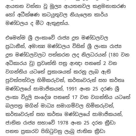
ආයතන වන්නා වූ මූල්‍ය ආයතනවල කළමනාකරණ
හෝ අධීක්ෂණ කටයුතුවල නියැලෙන කාර්ය
මණ්ඩලය ද මීට ඇතුළත්ය.
එමෙන්ම ශ්‍රී ලංකාවේ රාජ්‍ය දූත මණ්ඩලවල
ප්‍රධානීන්, අමාත්‍ය මණ්ඩලය විසින් ශ්‍රී ලංකා රාජ්‍ය
දූත මණ්ඩලවලට පත්කරන ලද නිලධරයන් (180 වන
අධිකාරය වු) ප්‍රවෘත්ති පත්‍ර ආඥා පනතේ 2 වන
වගන්තිය යටතේ ප්‍රකාශයක් කරනු ලැබ ඇති
පුවත්පත්වල හිමිකරුවන්, කර්තෘවරුන් සහ කර්තෘ
මණ්ඩලයේ සාමාජිකයන්, 1991 අංක 25 දරණ ශ්‍රී
ලංකා විදුලි සංදේශ පනතේ 17 වන වගන්තිය යටතේ
බලපත්‍ර මගින් මාධ්‍ය සමාගම්වල හිමිකරුවන්,
කර්තෘවරුන් සහ කර්තෘ මණ්ඩලයේ සාමාජිකයන්,
ජාතික රාජ්‍ය සභාවේ 1978 අංක 25 දරන ක්‍රීඩා
පනත ප්‍රකාරව පිහිටුවනු ලැබු ජාතික ක්‍රීඩා