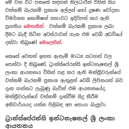
මේ වන විට පනතේ සඳහන් නිලධාරීන් විසින් සිය
වත්කම් බැරකම් ප්‍රකාශ අල්ලස් හෝ දූෂණ චෝදනා
විමර්ශන කොමිෂන් සභාවට ඉදිරිපත් කර ඇති
ප්‍රගතිය
මෙතනින්
. වත්කම් බැරකම් ප්‍රකාශ ලබා
දීමට බැඳී සිටින අවස්ථාවන් ගැන එම වෙබ් අඩවියේ
දක්වා තිබුණේ
මෙලෙසින්
.
කෙසේ වෙතත් ඉහත ඇතැම් මාධ්‍ය සටහන් වල
පෙන්වා දී තිබුණේ, ට්‍රාන්ස්පේරන්සි ඉන්ටනැෂනල් ශ්‍රී
ලංකා ආයතනය විසින් පළ කර ඇති මන්ත්‍රීවරුන්ගේ
වත්කම් බැරකම් ප්‍රකාශ ඇතුළත් වෙබ් ලිපිනයක් බව
දැක ගන්නට ලැබුණු බැවින් එම ආයතනයේද,
මන්ත්‍රීවරුන්ගේ වත්කම් දැක්වීම සිදු කිරීම
අනිවාර්යයද යන්න පිළිබඳ අප සොයා බැලුවා.
ට්‍රාන්ස්පේරන්සි ඉන්ටනැෂනල් ශ්‍රී ලංකා
ආයතනය