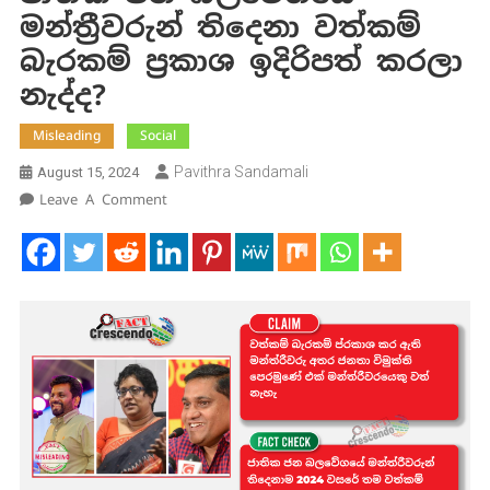
මන්ත්‍රීවරුන් තිදෙනා වත්කම්
බැරකම් ප්‍රකාශ ඉදිරිපත් කරලා
නැද්ද?
Misleading
Social
Pavithra Sandamali
August 15, 2024
On
Leave A Comment
ජාතික
ජන
බලවේගයේ
මන්ත්‍රීවරුන්
තිදෙනා
වත්කම්
බැරකම්
ප්‍රකාශ
ඉදිරිපත්
කරලා
නැද්ද?