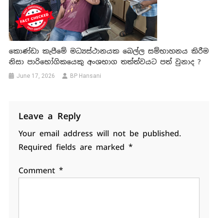
කොණ්ඩා කැපීමේ මධ්‍යස්ථානයක බෙල්ල සම්භාහනය කිරීම
නිසා පාරිභෝගිකයෙකු අංශභාග තත්ත්වයට පත් වුනාද ?
June 17, 2026
BP Hansani
Leave a Reply
Your email address will not be published.
Required fields are marked
*
Comment
*