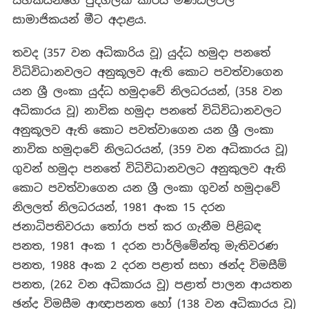
සභිකයන්ගේ පුද්ගලික කාර්ය මණ්ඩලවල
සාමාජිකයන් මීට අදාළය.
තවද (357 වන අධිකාරිය වූ) යුද්ධ හමුදා පනතේ
විධිවිධානවලට අනුකූලව ඇති කොට පවත්වාගෙන
යන ශ්‍රී ලංකා යුද්ධ හමුදාවේ නිලධරයන්, (358 වන
අධිකාරය වූ) නාවික හමුදා පනතේ විධිවිධානවලට
අනුකූලව ඇති කොට පවත්වාගෙන යන ශ්‍රී ලංකා
නාවික හමුදාවේ නිලධරයන්, (359 වන අධිකාරය වූ)
ගුවන් හමුදා පනතේ විධිවිධානවලට අනුකුලව ඇති
කොට පවත්වාගෙන යන ශ්‍රී ලංකා ගුවන් හමුදාවේ
නිලලත් නිලධරයන්, 1981 අංක 15 දරන
ජනාධිපතිවරයා තෝරා පත් කර ගැනීම පිළිබඳ
පනත, 1981 අංක 1 දරන පාර්ලිමේන්තු මැතිවරණ
පනත, 1988 අංක 2 දරන පළාත් සභා ඡන්ද විමසීම්
පනත, (262 වන අධිකාරය වූ) පළාත් පාලන ආයතන
ඡන්ද විමසීම ආඥාපනත හෝ (138 වන අධිකාරය වූ)