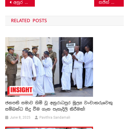
Post
අනුර කුමාර දිසානායක JVP සහ NPP දෙකටම නායකත්වය දීම නීති විරෝධීද?
සජිත් ප්‍රේමදාසගේ නාමයෝජනා භාර ගැනීම සිදුවුයේ කෙසේ ද? (Video)
navigation
RELATED POSTS
ජනපති සමාව හිමි වූ අනුරාධපුර මූල්‍ය වංචාකරුවෙකු
සම්බන්ධ සිදු වීම ගැන පැහැදිලි කිරීමක්!
June 8, 2025
Pavithra Sandamali