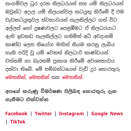
සංගම්වල ධූර දරන නිලධරයන් සහ යම් නිලධරයන්
ඔවුන්ට අදාල යම් නිලයන්වල කටයුතු කිරීමේ දී එම
වැඩකටයුතුවල ස්වභාවයන් සැලකිල්ලට ගත් විට
අල්ලස් හෝ දූෂණවලට පෙළඹීමට ඒ නිලධරයාට
ඇති ඉඩකඩ සැලකිල්ලට ගනිමින් අධි අවදානම්
කාණ්ඩ ලෙස නියෝග මඟින් නියම කරනු ලැබිය
හැකි පරිදි වූ යම් වෙනත් නිලධාරි කාණ්ඩයන්
වත්කම් හා බැරකම් ප්‍රකාශ කිරීමේ අවශ්‍යතාවය
දක්වා තිබේ. මේ සම්බන්ධයෙන් වැඩි දුර තොරතුරු
මෙතනින්
,
මෙතනින්
සහ
මෙතනින්
.
අපගේ
කරුණු
විමර්ෂණ
පිලිබඳ
තොරතුරු
දැන
ගැනීමට
එක්වන්න
Facebook
|
Twitter
|
Instagram
|
Google News
|
TikTok