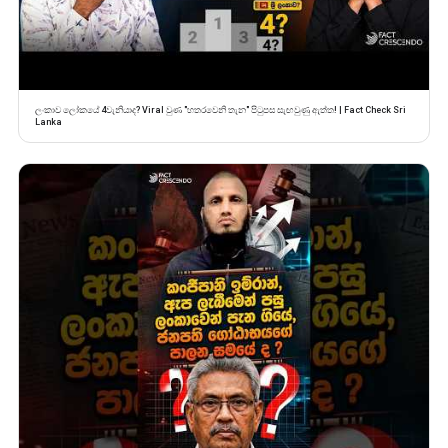
ලංකාව ලෝකයේ 4වැනියාද? Viral වුණ "හතරවෙනි තැන" පිටුපස සැඟවුණු ඇත්ත! | Fact Check Sri
Lanka