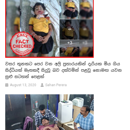
වසර තුනකට පෙර වන අලි ප්‍රහාරයකින් දැරියක මිය ගිය
සිද්ධියක් මෑතකදී සිදුවූ බව දක්වමින් පළවූ නොමඟ යවන
සුළු සටහන් පෙළක්
August 13, 2020
Sahan Perera