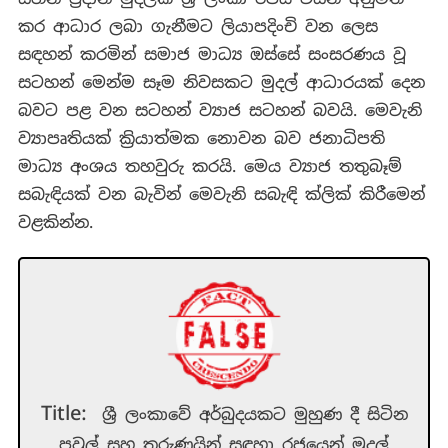
කර ආධාර ලබා ගැනීමට ලියාපදිංචි වන ලෙස
සඳහන් කරමින් සමාජ මාධ‍්‍ය ඔස්සේ සංසරණය වූ
සටහන් මෙන්ම සෑම නිවසකට මුදල් ආධාරයක් දෙන
බවට පළ වන සටහන් ව්‍යාජ සටහන් බවයි. මෙවැනි
ව්‍යාපෘතියක් ක්‍රියාත්මක නොවන බව ජනාධිපති
මාධ්‍ය අංශය තහවුරු කරයි. මෙය ව්‍යාජ තතුබෑම්
සබැඳියක් වන බැවින් මෙවැනි සබැඳි ක්ලික් කිරීමෙන්
වළකින්න.
Title:
ශ්‍රී ලංකාවේ අර්බුදයකට මුහුණ දී සිටින
පවුල් සහ තරුණයින් සඳහා රජයෙන් මුදල්