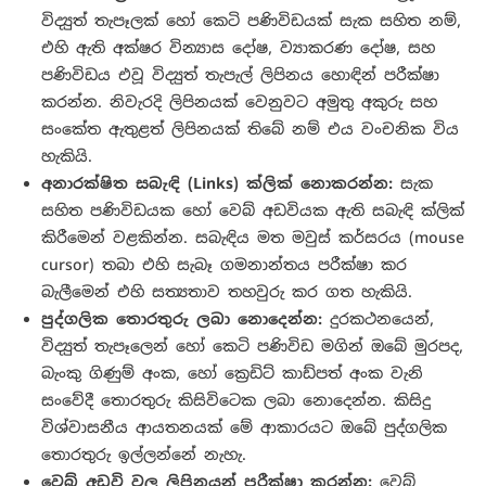
විද්‍යුත් තැපෑලක් හෝ කෙටි පණිවිඩයක් සැක සහිත නම්,
එහි ඇති අක්ෂර වින්‍යාස දෝෂ, ව්‍යාකරණ දෝෂ, සහ
පණිවිඩය එවූ විද්‍යුත් තැපැල් ලිපිනය හොඳින් පරීක්ෂා
කරන්න. නිවැරදි ලිපිනයක් වෙනුවට අමුතු අකුරු සහ
සංකේත ඇතුළත් ලිපිනයක් තිබේ නම් එය වංචනික විය
හැකියි.
අනාරක්ෂිත
සබැඳි
(Links)
ක්ලික්
නොකරන්න
:
සැක
සහිත පණිවිඩයක හෝ වෙබ් අඩවියක ඇති සබැඳි ක්ලික්
කිරීමෙන් වළකින්න. සබැඳිය මත මවුස් කර්සරය (mouse
cursor) තබා එහි සැබෑ ගමනාන්තය පරීක්ෂා කර
බැලීමෙන් එහි සත්‍යතාව තහවුරු කර ගත හැකියි.
පුද්ගලික
තොරතුරු
ලබා
නොදෙන්න
:
දුරකථනයෙන්,
විද්‍යුත් තැපෑලෙන් හෝ කෙටි පණිවිඩ මගින් ඔබේ මුරපද,
බැංකු ගිණුම් අංක, හෝ ක්‍රෙඩිට් කාඩ්පත් අංක වැනි
සංවේදී තොරතුරු කිසිවිටෙක ලබා නොදෙන්න. කිසිදු
විශ්වාසනීය ආයතනයක් මේ ආකාරයට ඔබේ පුද්ගලික
තොරතුරු ඉල්ලන්නේ නැහැ.
වෙබ්
අඩවි
වල
ලිපිනයන්
පරීක්ෂා
කරන්න
:
වෙබ්