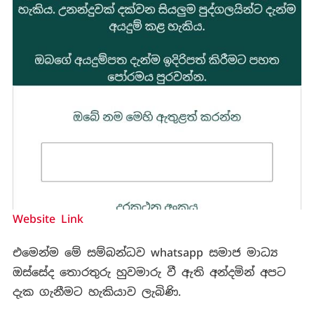
Website Link
එමෙන්ම මේ සම්බන්ධව whatsapp සමාජ මාධ්‍ය
ඔස්සේද තොරතුරු හුවමාරු වී ඇති අන්දමින් අපට
දැක ගැනීමට හැකියාව ලැබිණි.