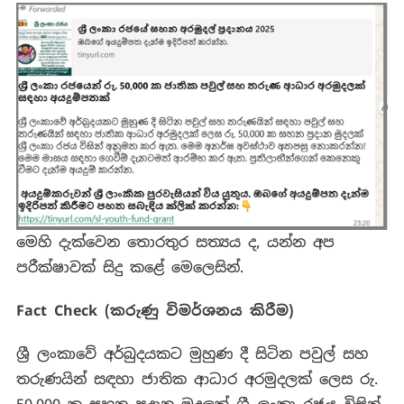
මෙහි දැක්වෙන තොරතුර සත්‍යය ද, යන්න අප
පරීක්ෂාවක් සිදු කළේ මෙලෙසින්.
Fact Check (
කරුණු
විමර්ශනය
කිරීම
)
ශ්‍රී ලංකාවේ අර්බුදයකට මුහුණ දී සිටින පවුල් සහ
තරුණයින් සඳහා ජාතික ආධාර අරමුදලක් ලෙස රු.