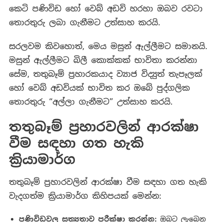
කෙටි පණිවිඩ හෝ වෙබ් අඩවි හරහා ඔබව රවටා
තොරතුරු ලබා ගැනීමට උත්සාහ කරයි.
සරලවම කිවහොත්, මෙය මසුන් ඇල්ලීමට සමානයි.
මසුන් ඇල්ලීමට බිලී කොක්කක් භාවිතා කරන්නා
සේම, තතුබෑම් ප්‍රහාරකයාද ව්‍යාජ විද්‍යුත් තැපෑලක්
හෝ වෙබ් අඩවියක් භාවිත කර ඔබේ පුද්ගලික
තොරතුරු “අල්ලා ගැනීමට” උත්සාහ කරයි.
තතුබෑම්
ප්
රහාරවලින්
ආරක්ෂා
වීම
සඳහා
ගත
හැකි
ක්
රියාමාර්ග
තතුබෑම් ප්‍රහාරවලින් ආරක්ෂා වීම සඳහා ගත හැකි
වැදගත්ම ක්‍රියාමාර්ග කිහිපයක් මෙන්න:
පණිවිඩවල
සත්
යතාව
පරීක්ෂා
කරන්න
:
ඔබට ලැබෙන