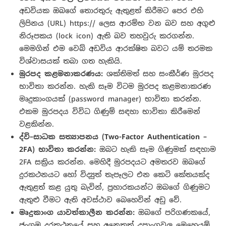
අඩවියක ඔබගේ තොරතුරු ඇතුළත් කිරීමට පෙර එහි
ලිපිනය (URL) https:// ලෙස ආරම්භ වන බව සහ අගුළු
නිරූපකය (lock icon) ඇති බව තහවුරු කරගන්න.
මෙමගින් එම වෙබ් අඩවිය ආරක්ෂිත බවට යම් තරමක
විශ්වාසයක් තබා ගත හැකියි.
මුරපද
කළමනාකරණය
:
ශක්තිමත් සහ සංකීර්ණ මුරපද
භාවිතා කරන්න. හැකි සෑම විටම මුරපද කළමනාකරණ
මෘදුකාංගයක් (password manager) භාවිතා කරන්න.
එකම මුරපදය විවිධ ගිණුම් සඳහා භාවිතා කිරීමෙන්
වළකින්න.
ද්වි
–
සාධක
සත්
යාපනය
(Two-Factor Authentication –
2FA)
භාවිතා
කරන්න
:
ඔබට හැකි සෑම ගිණුමක් සඳහාම
2FA සක්‍රිය කරන්න. මෙහිදී මුරපදයට අමතරව ඔබගේ
දුරකථනයට හෝ විද්‍යුත් තැපෑලට එන කෙටි කේතයක්ද
ඇතුළත් කළ යුතු බැවින්, ප්‍රහාරකයන්ට ඔබගේ ගිණුමට
ඇතුළු වීමට ඇති අවස්ථාව බෙහෙවින් අඩු වේ.
මෘදුකාංග
යාවත්කාලීන
කරන්න
:
ඔබගේ පරිගණකයේ,
ජංගම දුරකථනයේ සහ අනෙකුත් උපාංගවල මෙහෙයුම්