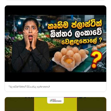
“ප්ලාස්ටික් බිත්තර” වීඩියෝවල ඇත්ත කතාව!