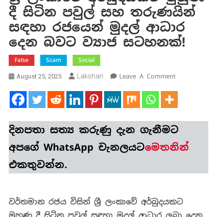
දී සිටින පවුල් සහ තරුණයින්
සඳහා රජයෙන් මුදල් ආධාර
දෙන බවට ව්‍යාජ සටහනක්!
False
Scam
Social
On
Lakshan
Leave A Comment
August 25, 2025
ශ්‍රී
ලංකාවේ
අර්බුදයකට
මුහුණ
දිනපතා
සත්‍ය කරුණු
දැන ගැනීමට
දී
සිටින
අපගේ WhatsApp චැනලයට
මෙතනින්
පවුල්
එකතුවන්න.
සහ
තරුණයින්
සඳහා
රජයෙන්
වර්තමාන රජය විසින් ශ්‍රී ලංකාවේ අර්බුදයකට
මුදල්
මුහුණ දී සිටින පවුල් සඳහා මුදල් ආධාර ලබා දෙන