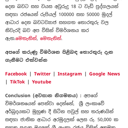
දෙන බවට සහ වයස අවුරුදු 18 ට වැඩි පුද්ගලයන්
සඳහා රජයෙන් රුපියල් 100000 සහ 50000 මුදල්
ආධාර දෙන බවටව්‍යාජ සහගත තොරතුරු වල
නිවැරදි බව අප විසින් විමර්ශනය කර
ඇත.
මෙතැනින්
,
මෙතැනින්
.
අපගේ
කරුණු
විමර්ශන
පිළිබඳ
තොරතුරු
දැන
ගැනීමට
එක්වන්න
Facebook
|
Twitter
|
Instagram
|
Google News
|
TikTok
|
Youtube
Conclusion (
අවසාන
නිගමනය
) :
අපගේ
විමර්ශනයෙන් පෙන්වා දෙන්නේ, ශ්‍රී ලංකාවේ
අර්බුදයකට මුහුණ දී සිටින පවුල් සහ තරුණයින්
සඳහා ජාතික ආධාර අරමුදලක් ලෙස රු. 50,000 ක
සහන ප්‍රදාන මුදලක් ශ්‍රී ලංකා රජය විසින් අනුමත