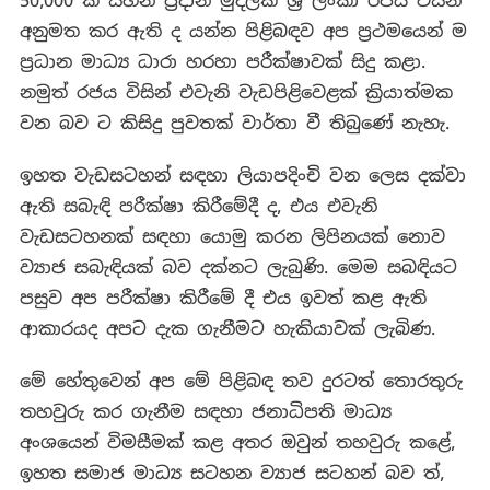
50,000 ක සහන ප්‍රදාන මුදලක් ශ්‍රී ලංකා රජය විසින්
අනුමත කර ඇති ද යන්න පිළිබඳව අප ප්‍රථමයෙන් ම
ප්‍රධාන මාධ්‍ය ධාරා හරහා පරීක්ෂාවක් සිදු කළා.
නමුත් රජය විසින් එවැනි වැඩපිළිවෙළක් ක්‍රියාත්මක
වන බව ට කිසිදු පුවතක් වාර්තා වී තිබුණේ නැහැ.
ඉහත වැඩසටහන් සඳහා ලියාපදිංචි වන ලෙස දක්වා
ඇති සබැඳි පරීක්ෂා කිරීමේදී ද, එය එවැනි
වැඩසටහනක් සඳහා යොමු කරන ලිපිනයක් නොව
ව්‍යාජ සබැඳියක් බව දක්නට ලැබුණි. මෙම සබඳියට
පසුව අප පරීක්ෂා කිරීමේ දී එය ඉවත් කළ ඇති
ආකාරයද අපට දැක ගැනීමට හැකියාවක් ලැබිණ.
මේ හේතුවෙන් අප මේ පිළිබඳ තව දුරටත් තොරතුරු
තහවුරු කර ගැනීම සඳහා ජනාධිපති මාධ්‍ය
අංශයෙන් විමසීමක් කළ අතර ඔවුන් තහවුරු කළේ,
ඉහත සමාජ මාධ්‍ය සටහන ව්‍යාජ සටහන් බව ත්,