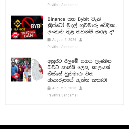
Pavithra Sandamali
Binance සහ Bybit වැනි
ක්‍රිප්ටෝ මුදල් හුවමාරු වේදිකා,
ලංකාව තුළ තහනම් කරල ද?
August 6, 2026
Pavithra Sandamali
අනුරට ඊලමේ සහය ලැබෙන
බවට සාක්ෂි ලෙස, කාලයක්
තිස්සේ හුවමාරු වන
ඡායාරූපයේ ඇත්ත කතාව!
August 5, 2026
Pavithra Sandamali