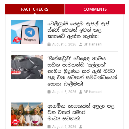
FACT CHECKS
COMMENTS
ටෙලිග්‍රෑම් යෙදුම ඇපල් ඇප්
ස්ටෝ වෙතින් ඉවත් කළ
කතාවේ ඇත්ත නැත්ත!
August 6, 2026
BP Hansani
‘හික්කඩුව’ වෙළෙඳ නාමය
සහිත පාවහන්හි ‘අල්ලාහ්’
නාමය මුද්‍රණය කර ඇති බවට
පළ වන සටහන් සම්බන්ධයෙන්
සොයා බැලීමක්!
August 6, 2026
BP Hansani
ආගමික නායකයින් අළලා පළ
වන ව්‍යාජ සමාජ
මාධ්‍ය සටහන්!
August 6, 2026