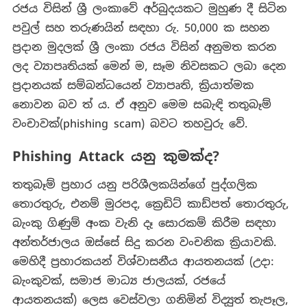
රජය විසින් ශ්‍රී ලංකාවේ අර්බුදයකට මුහුණ දී සිටින
පවුල් සහ තරුණයින් සඳහා රු. 50,000 ක සහන
ප්‍රදාන මුදලක් ශ්‍රී ලංකා රජය විසින් අනුමත කරන
ලද ව්‍යාපෘතියක් මෙන් ම, සෑම නිවසකට ලබා දෙන
ප්‍රදානයක් සම්බන්ධයෙන් ව්‍යාපෘති, ක්‍රියාත්මක
නොවන බව ත් ය. ඒ අනුව මෙම සබැඳි තතුබෑම්
වංචාවක්(phishing scam) බවට තහවුරු වේ.
Phishing Attack
යනු
කුමක්ද
?
තතුබෑම් ප්‍රහාර යනු පරිශීලකයින්ගේ පුද්ගලික
තොරතුරු, එනම් මුරපද, ක්‍රෙඩිට් කාඩ්පත් තොරතුරු,
බැංකු ගිණුම් අංක වැනි දෑ සොරකම් කිරීම සඳහා
අන්තර්ජාලය ඔස්සේ සිදු කරන වංචනික ක්‍රියාවකි.
මෙහිදී ප්‍රහාරකයන් විශ්වාසනීය ආයතනයක් (උදා:
බැංකුවක්, සමාජ මාධ්‍ය ජාලයක්, රජයේ
ආයතනයක්) ලෙස වෙස්වලා ගනිමින් විද්‍යුත් තැපෑල,