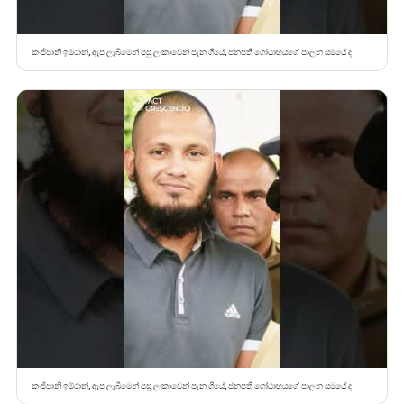
කංජිපානි ඉම්රාන්, ඇප ලැබීමෙන් පසු ලංකාවෙන් පැන ගියේ, ජනපති ගෝඨාභයගේ පාලන සමයේ ද
කංජිපානි ඉම්රාන්, ඇප ලැබීමෙන් පසු ලංකාවෙන් පැන ගියේ, ජනපති ගෝඨාභයගේ පාලන සමයේ ද