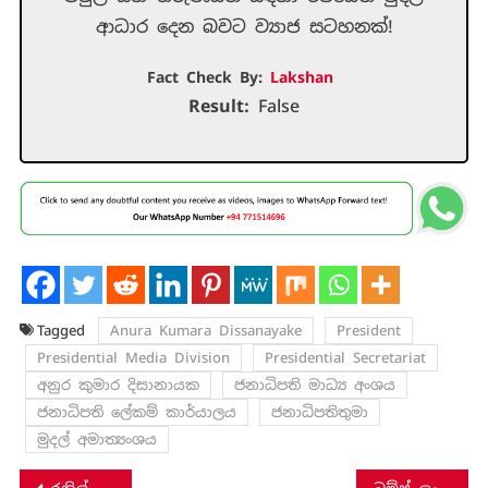
ආධාර දෙන බවට ව්‍යාජ සටහනක්!
Fact Check By:
Lakshan
Result:
False
Tagged
Anura Kumara Dissanayake
President
Presidential Media Division
Presidential Secretariat
අනුර කුමාර දිසානායක
ජනාධිපති මාධ්‍ය අංශය
ජනාධිපති ලේකම් කාර්යාලය
ජනාධිපතිතුමා
මුදල් අමාත්‍යංශය