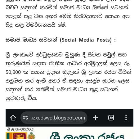
ආධාර
බවට සඳහන් කරමින් සමාජ මාධ්‍ය ඔස්සේ සටහන්
දෙන
පෙළක් පළ වන අතර මෙහි නිරවද්‍යතාව සොයා අප
බවට
ව්‍යාජ
සිදු කළ විමර්ශනයයි මේ.
සටහනක්!
සමාජ
මාධ්
සටහන්
(Social Media Posts) :
ශ්‍රී ලංකාවේ අර්බුදයකට මුහුණ දී සිටින පවුල් සහ
තරුණයින් සඳහා ජාතික ආධාර අරමුදලක් ලෙස රු.
50,000 ක සහන ප්‍රදාන මුදලක් ශ්‍රී ලංකා රජය විසින්
අනුමත කර ඇති අතර ඒ සඳහා අයදුම් කරන ලෙස
සඳහන් කර ගනිමින් සමාජ මාධ්‍ය තුළ සටහන්
හුවමාරු විය.