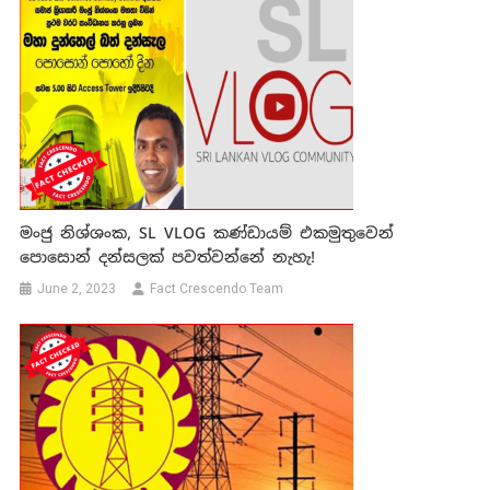
මංජු නිශ්ශංක, SL VLOG කණ්ඩායම් එකමුතුවෙන්
පොසොන් දන්සලක් පවත්වන්නේ නැහැ!
June 2, 2023
Fact Crescendo Team