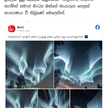
කරමින් සමාජ මාධ්‍ය ඔස්සේ ඡායාරූප පෙළක්
සංසරණය වී තිබුණේ මෙලෙසින්.