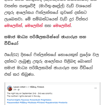
වසන්ත ඍතුවේදී (මාර්තු-අප්‍රේල්) වැඩි වශයෙන්
උතුරු ආලෝකය ෆින්ලන්තයේ ගුවනේ දක්නට
ලැබෙනවා. මේ සම්බන්ධයෙන් වැඩි දුර විස්තර
මෙලෙසින්
,
මෙලෙසින්
සහ
මෙලෙසින්
.
සමාජ මාධ්‍ය
පරිශීලකයින්ගේ ඡායාරූප සහ
වීඩියෝ
ඊයේ(02) දිනයේ ෆින්ලන්තයේ නොයෙකුත් ප්‍රදේශ වල
දක්නට ලැබුණු උතුරු ආලෝකය පිළිබඳ බොහෝ
සමාජ මාධ්‍ය පරිශීලකයින් ඡායාරූප සහ වීඩියෝ
එක් කර තිබුණා.