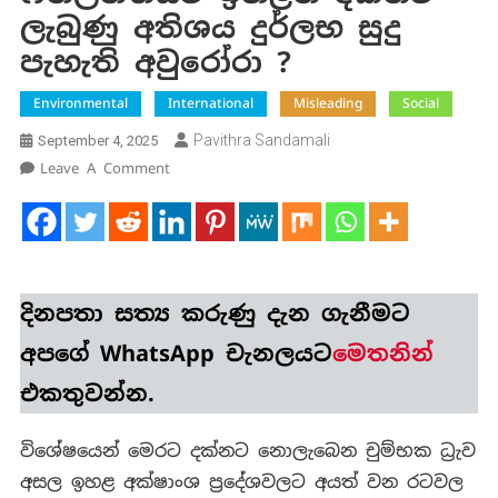
ලැබුණු අතිශය දුර්ලභ සුදු
පැහැති අවුරෝරා ?
Environmental
International
Misleading
Social
Pavithra Sandamali
September 4, 2025
On
Leave A Comment
ෆින්ලන්තයට
ඉහළින්
දක්නට
ලැබුණු
අතිශය
දිනපතා
සත්‍ය කරුණු
දැන ගැනීමට
දුර්ලභ
සුදු
අපගේ WhatsApp චැනලයට
මෙතනින්
පැහැති
එකතුවන්න.
අවුරෝරා
?
විශේෂයෙන් මෙරට දක්නට නොලැබෙන චුම්භක ධ්‍රැව
අසල ඉහළ අක්ෂාංශ ප්‍රදේශවලට අයත් වන රටවල