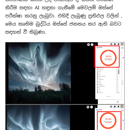
කිරීම සඳහා AI හඳුනා ගැනීමේ මෙවලම් ඔස්සේ
පරීක්ෂා කරනු ලැබුවා. එහිදී ලැබුණු ප්‍රතිඵල වලින් ,
මෙය කෘතිම බුද්ධිය ඔස්සේ ජනනය කර ඇති බවට
සඳහන් වී තිබුණා.