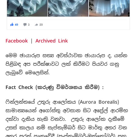
Facebook
|
Archived Link
මෙම ඡායාරූප සත්‍ය අවස්ථාවක ඡායාරූප ද, යන්න
පිළිබඳ අප පරීක්ෂාවට ලක් කිරීමට පියවර ගනු
ලැබුවේ මෙලෙසින්.
Fact Check (
කරුණු විමර්ශනය කිරීම) :
ෆින්ලන්තයේ උතුරු ආලෝකය (Aurora Borealis)
සාමාන්‍යයෙන් අගෝස්තු අවසාන සිට අප්‍රේල් ආරම්භ
දක්වා දැකිය හැකි වනවා. උතුරු ආලෝක දැකීමේ
උසස් කාලය නම් සැප්තැම්බර් සිට මාර්තු අතර වන
අතර සරත් ඍතුවේදී (සැප්තැම්බර්-ඔක්තෝබර්) සහ