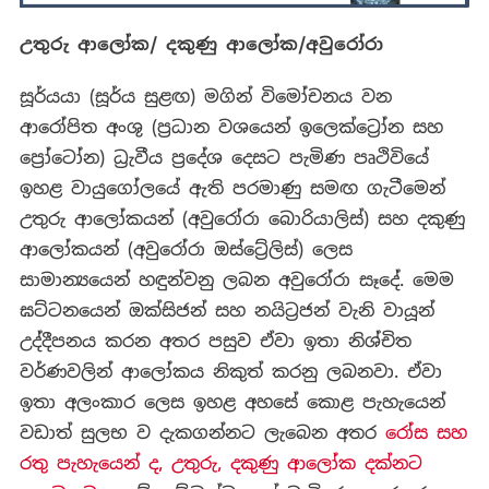
උතුරු ආලෝක/ දකුණු ආලෝක/අවුරෝරා
සූර්යයා (සූර්ය සුළඟ) මගින් විමෝචනය වන
ආරෝපිත අංශු (ප්‍රධාන වශයෙන් ඉලෙක්ට්‍රෝන සහ
ප්‍රෝටෝන) ධ්‍රැවීය ප්‍රදේශ දෙසට පැමිණ පෘථිවියේ
ඉහළ වායුගෝලයේ ඇති පරමාණු සමඟ ගැටීමෙන්
උතුරු ආලෝකයන් (අවුරෝරා බොරියාලිස්) සහ දකුණු
ආලෝකයන් (අවුරෝරා ඔස්ට්‍රේලිස්) ලෙස
සාමාන්‍යයෙන් හඳුන්වනු ලබන අවුරෝරා සෑදේ. මෙම
ඝට්ටනයෙන් ඔක්සිජන් සහ නයිට්‍රජන් වැනි වායූන්
උද්දීපනය කරන අතර පසුව ඒවා ඉතා නිශ්චිත
වර්ණවලින් ආලෝකය නිකුත් කරනු ලබනවා. ඒවා
ඉතා අලංකාර ලෙස ඉහළ අහසේ කොළ පැහැයෙන්
වඩාත් සුලභ ව දැකගන්නට ලැබෙන අතර
රෝස සහ
රතු පැහැයෙන් ද, උතුරු, දකුණු ආලෝක දක්නට