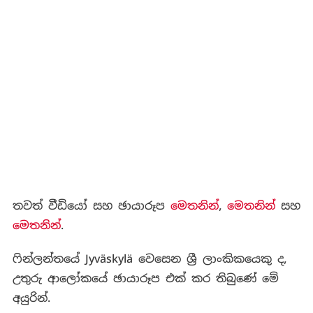
තවත් වීඩියෝ සහ ඡායාරූප
මෙතනින්
, ‍
මෙතනින්
සහ
මෙතනින්
.
ෆින්ලන්තයේ Jyväskylä වෙසෙන ශ්‍රී ලාංකිකයෙකු ද,
උතුරු ආලෝකයේ ඡායාරූප එක් කර තිබුණේ මේ
අයුරින්.