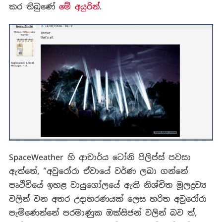
කර තිබුණේ
මේ අයුරින්
.
SpaceWeather හි ආචාර්ය ටෝනි පිලිප්ස් පවසා
ඇත්තේ, “අවුරෝරා ඒවායේ වර්ණ ලබා ගන්නේ
පෘථිවියේ ඉහළ වායුගෝලයේ ඇති නිශ්චිත මූලද්‍රව්‍ය
වලින් වන අතර උදාහරණයක් ලෙස හරිත අවුරෝරා
පැමිණෙන්නේ පරමාණුක ඔක්සිජන් වලින් බව ත්,