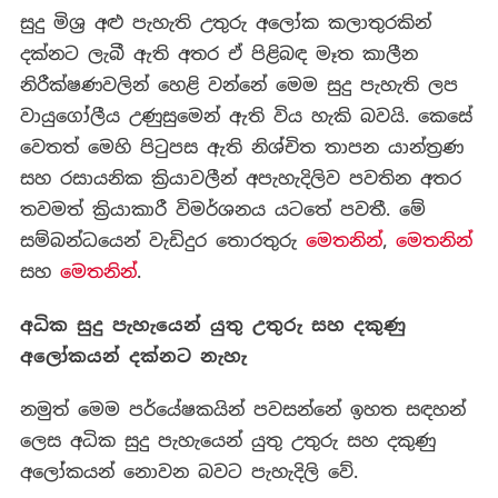
සුදු මිශ්‍ර අළු පැහැති උතුරු අලෝක කලාතුරකින්
දක්නට ලැබී ඇති අතර ඒ පිළිබඳ මෑත කාලීන
නිරීක්ෂණවලින් හෙළි වන්නේ මෙම සුදු පැහැති ලප
වායුගෝලීය උණුසුමෙන් ඇති විය හැකි බවයි. කෙසේ
වෙතත් මෙහි පිටුපස ඇති නිශ්චිත තාපන යාන්ත්‍රණ
සහ රසායනික ක්‍රියාවලීන් අපැහැදිලිව පවතින අතර
තවමත් ක්‍රියාකාරී විමර්ශනය යටතේ පවතී. මේ
සම්බන්ධයෙන් වැඩිදුර තොරතුරු
මෙතනින්
,
මෙතනින්
සහ
මෙතනින්
.
අධික සුදු පැහැයෙන් යුතු උතුරු සහ දකුණු
අලෝකයන් දක්නට නැහැ
නමුත් මෙම පර්යේෂකයින් පවසන්නේ ඉහත සඳහන්
ලෙස අධික සුදු පැහැයෙන් යුතු උතුරු සහ දකුණු
අලෝකයන් නොවන බවට පැහැදිලි වේ.