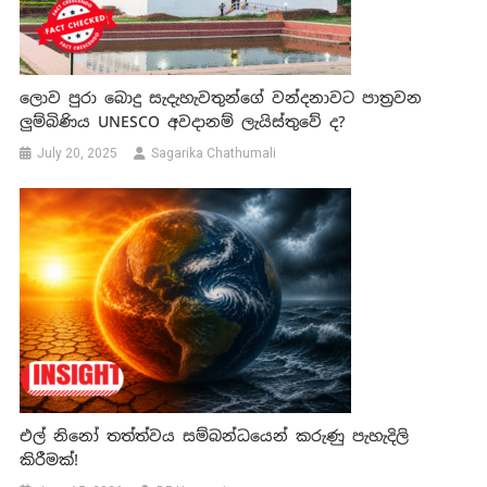
ලොව පුරා බොදු සැදැහැවතුන්ගේ වන්දනාවට පාත්‍රවන
ලුම්බිණිය UNESCO අවදානම් ලැයිස්තුවේ ද?
July 20, 2025
Sagarika Chathumali
එල් නිනෝ තත්ත්වය සම්බන්ධයෙන් කරුණු පැහැදිලි
කිරීමක්!