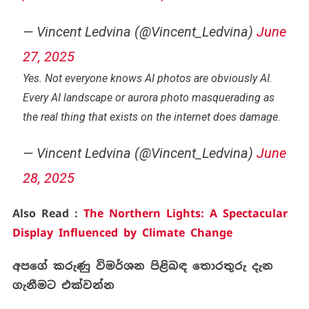
— Vincent Ledvina (@Vincent_Ledvina)
June
27, 2025
Yes. Not everyone knows AI photos are obviously AI.
Every AI landscape or aurora photo masquerading as
the real thing that exists on the internet does damage.
— Vincent Ledvina (@Vincent_Ledvina)
June
28, 2025
Also Read :
The Northern Lights: A Spectacular
Display Influenced by Climate Change
අපගේ
කරුණු
විමර්ශන
පිළිබඳ
තොරතුරු
දැන
ගැනීමට
එක්වන්න