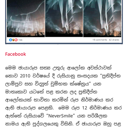
Facebook
මෙම ඡායාරූප සත්‍ය උතුරු ආලෝක අවස්ථාවක්
නොව 2010 වර්ෂයේ දී රුසියානු සංසදයක “ප්‍රතිදීප්ත
ලාම්පුව සහ විද්‍යුත් චුම්භක ක්ෂේත්‍රය” යන
මාතෘකාව යටතේ පළ කරන ලද ප්‍රතිදීප්ත
ආලෝකයක් භාවිතා කරමින් රූප නිර්මාණය කර
ඇති ඡායාරූප පෙළකි. මෙම රූප 12 නිර්මාණය කර
ඇත්තේ රුසියාවේ “NeverSmile” යන පරිශීලක
නාමය ඇති පුද්ගලයෙකු විසිනි. ඒ ඡායාරූප ඔහු පළ