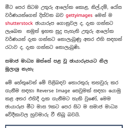
මීට පෙර සිටම උතුරු ආලෝක කොළ, නිල්,දම්, රෝස
වර්ණයන්ගෙන් දිස්වන බව
gettyimages
මෙන් ම
shutterstock
ඡායාරූප ගොනුවල ද, දැක ගන්නට
ලැබෙන නමුත් ඉහත සුදු පැහැති උතුරු ආලෝක
වර්ණයන් දැක ගන්නට නොලැබුණු අතර එහි සඳහන්
රටාව ද, දැක ගන්නට නොලැබුණි.
සමාජ මාධ්‍ය ඔස්සේ පළ වූ ඡායාරූපයට නිල
මූලාශ්‍ර නැහැ
මේ හේතුවෙන් මේ පිළිබඳව තොරතුරු තහවුරු කර
ගැනීම සඳහා Reverse Image සෙවුමක් සඳහා යොමු
කළ අතර එහිදී දැක ගැනීමට හැකි වුණේ, මෙම
ඡායාරූප මීට මාස 9කට පෙර සිට ම සමාජ මාධ්‍ය
වේදීකාවල හුවමාරු වී තිබූ බවයි.