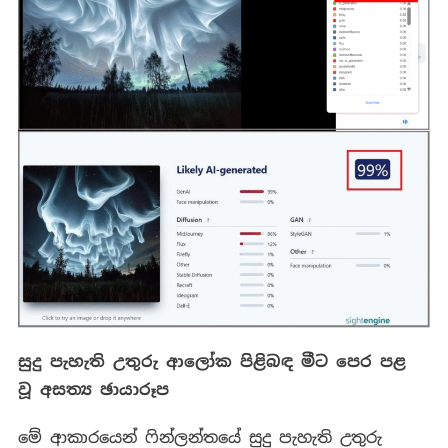
සුදු පැහැති උතුරු ආලෝක පිළිබඳ මීට පෙර පළ
වූ අසත්‍ය ඡායාරූප
මේ ආකාරයෙන් ෆින්ලන්තයේ සුදු පැහැති උතුරු