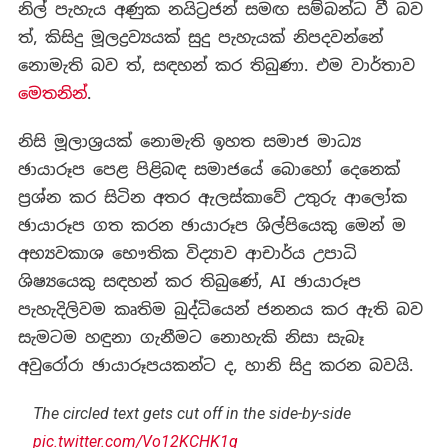
නිල් පැහැය අණුක නයිට්‍රජන් සමඟ සම්බන්ධ වී බව
ත්, කිසිදු මූලද්‍රව්‍යයක් සුදු පැහැයක් නිපදවන්නේ
නොමැති බව ත්, සඳහන් කර තිබුණා. එම වාර්තාව
මෙතනින්
.
නිසි මූලාශ්‍රයක් නොමැති ඉහත සමාජ මාධ්‍ය
ඡායාරූප පෙළ පිළිබඳ සමාජයේ බොහෝ දෙනෙක්
ප්‍රශ්න කර සිටින අතර ඇලස්කාවේ උතුරු ආලෝක
ඡායාරූප ගත කරන ඡායාරූප ශිල්පියෙකු මෙන් ම
අභ්‍යවකාශ භෞතික විද්‍යාව ආචාර්ය උපාධි
ශිෂ්‍යයෙකු සඳහන් කර තිබුණේ, AI ඡායාරූප
පැහැදිලිවම කෘතිම බුද්ධියෙන් ජනනය කර ඇති බව
සැමටම හඳුනා ගැනීමට නොහැකි නිසා සැබෑ
අවුරෝරා ඡායාරූපයකන්ට ද, හානි සිදු කරන බවයි.
The circled text gets cut off in the side-by-side
pic.twitter.com/Vo12KCHK1q