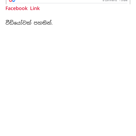
Facebook Link
වීඩියෝවක් පහතින්.