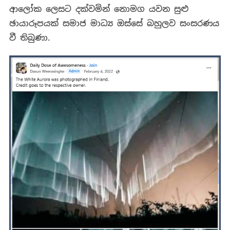
ආලෝක ලෙසට දක්වමින් නොමග යවන සුළු
ඡායාරූපයක් සමාජ මාධ්‍ය ඔස්සේ බහුලව සංසරණය
වී තිබුණා.