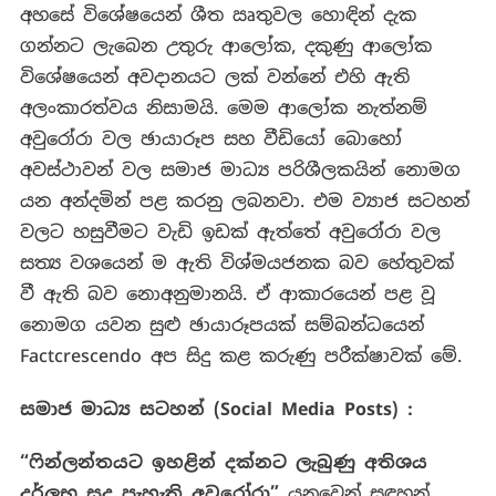
අහසේ විශේෂයෙන් ශීත ඍතුවල හොඳින් දැක
ගන්නට ලැබෙන උතුරු ආලෝක, දකුණු ආලෝක
විශේෂයෙන් අවදානයට ලක් වන්නේ එහි ඇති
අලංකාරත්වය නිසාමයි. මෙම ආලෝක නැත්නම්
අවුරෝරා වල ඡායාරූප සහ වීඩියෝ බොහෝ
අවස්ථාවන් වල සමාජ මාධ්‍ය පරිශීලකයින් නොමග
යන අන්දමින් පළ කරනු ලබනවා. එම ව්‍යාජ සටහන්
වලට හසුවීමට වැඩි ඉඩක් ඇත්තේ අවුරෝරා වල
සත්‍ය වශයෙන් ම ඇති විශ්මයජනක බව හේතුවක්
වී ඇති බව නොඅනුමානයි. ඒ ආකාරයෙන් පළ වූ
නොමග යවන සුළු ඡායාරූපයක් සම්බන්ධයෙන්
Factcrescendo අප සිදු කළ කරුණු පරීක්ෂාවක් මේ.
සමාජ මාධ්‍ය සටහන් (
Social Media Posts) :
“
ෆින්ලන්තයට ඉහළින් දක්නට ලැබුණු අතිශය
දුර්ලභ සුදු පැහැති අවුරෝරා
”
යනුවෙන් සඳහන්