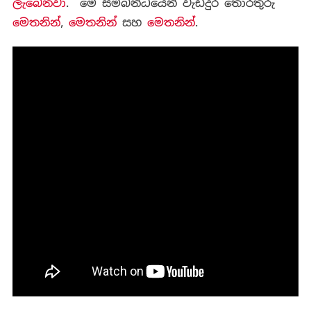
ලැබෙනවා
. මේ සම්බන්ධයෙන් වැඩිදුර තොරතුරු
මෙතනින්
,
මෙතනින්
සහ
මෙතනින්
.