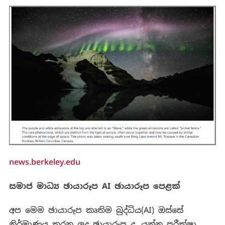
news.berkeley.edu
සමාජ මාධ්‍ය ඡායාරූප
AI
ඡායාරූප පෙළක්
අප මෙම ඡායාරූප කෘතිම බුද්ධිය(AI) ඔස්සේ
නිර්මාණය කරන ලද ඡායාරූප ද, යන්න පරීක්ෂා