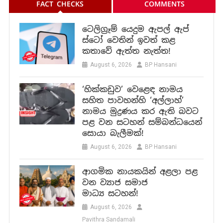
FACT CHECKS
COMMENTS
ටෙලිග්‍රෑම් යෙදුම ඇපල් ඇප්
ස්ටෝ වෙතින් ඉවත් කළ
කතාවේ ඇත්ත නැත්ත!
August 6, 2026
BP Hansani
‘හික්කඩුව’ වෙළෙඳ නාමය
සහිත පාවහන්හි ‘අල්ලාහ්’
නාමය මුද්‍රණය කර ඇති බවට
පළ වන සටහන් සම්බන්ධයෙන්
සොයා බැලීමක්!
August 6, 2026
BP Hansani
ආගමික නායකයින් අළලා පළ
වන ව්‍යාජ සමාජ
මාධ්‍ය සටහන්!
August 6, 2026
Pavithra Sandamali