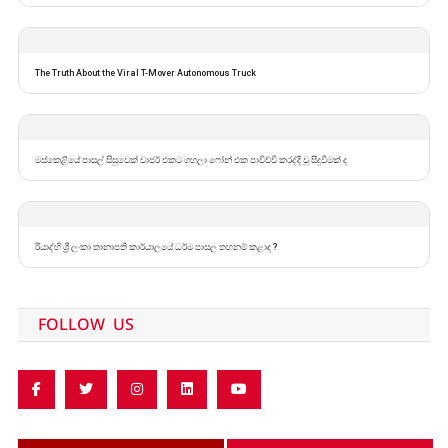
The Truth About the Viral T-Mover Autonomous Truck
මස්කෙළියේ පාසල් සිසුවෙක් චාජර් එකට ගහලා ෆෝන් එක පාවිච්චි කරද්දී වූ සිදුවීමක් ද
රියාද්හි ශ්‍රී ලංකා තානාපති කාර්යාලයේ ධර්ම පාසල තහනම් කළාද ?
FOLLOW US