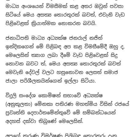
මාධ්‍ය අංශයෙන් විමසීමක් කළ අතර ඔවුන් පවසා
සිටියේ මෙය අසත්‍ය තොරතුරක් බවත්, එවැනි වැඩ
පිළිවෙළක් ක්‍රියාත්මක නොකරන බවයි.
ජනාධිපති මාධ්‍ය අධ්‍යක්ෂ ජනරාල් නජිත්
ඉන්දිකගෙන් මේ පිළිබඳ අප කළ විමසීමේදී ඔහු ද,
මෙලෙසින් ත්‍යාග ලබා දීමේ වැඩ පිළිවෙළක් සිදු
නොවන බවට ත්, මෙය අසත්‍ය තොරතුරක් බවත්
මෙවැනි දේවල් වලට හසුනොවන ලෙසත් සමාජ
ජාලා පරිශීලකයින්ගෙන් ඉල්ලා සිටියා.
විදුලි සංදේශ කොමිෂන් සභාවේ අධ්‍යක්ෂ
(අනුකූලතා) මේනකා පතිරණ මහත්මිය විසින් රජයේ
ප්‍රවෘත්ති දෙපාර්තමේන්තුවේ මේ සම්බන්ධයෙන්
අදහස් දක්වා තිබුණේ මෙලෙසින්.
අපගේ කරුණු විමර්ෂණ පිලිබඳ තොරතුරු දැන