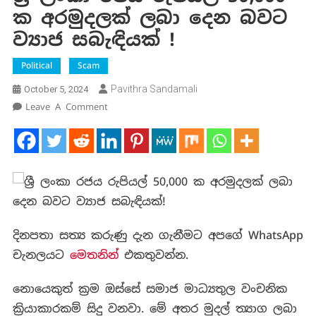
ක අරමුදලක් ලබා දෙන බවට
ව්‍යාජ සබැඳියක් !
Political
Scam
Pavithra Sandamali
October 5, 2024
On
Leave A Comment
ශ්‍රී
ලංකා
රජය
රුපියල්
50,000
ක
අරමුදලක්
දිනපතා සත්‍ය කරුණු දැන ගැනීමට අපගේ WhatsApp
ලබා
දෙන
චැනලයට
මෙතනින්
එකතුවන්න.
බවට
ව්‍යාජ
නොයෙකුත් ක්‍රම ඔස්සේ සමාජ මාධ්‍යතුල වංචනික
සබැඳියක්
ක්‍රියාකාරකම් සිදු වනවා. මේ අතර මුදල් ත්‍යාග ලබා