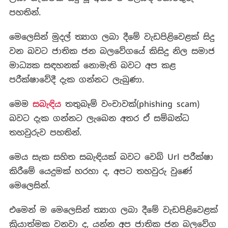
පහතින්.
මෙලෙසින් මුදල් ත්‍යාග ලබා දීමේ වැඩපිළිවෙළක් සිදු
වන බවට ජාතික ජන බලවේගයේ කිසිදු නිල සමාජ
මාධ්‍යක සඳහනක් නොමැති බවට අප කළ
පරීක්ෂාවේදී දැක ගන්නට ලැබුණා.
මෙම
සබැඳිය
තතුබෑම් වංචාවක්(phishing scam)
බවට දැක ගන්නට ලැබෙන අතර ඒ සම්බන්ධ
තහවුරුව පහතින්.
මෙය සැක සහිත සබැඳියක් බවට වෙබ් Url පරීක්ෂා
කිරීමේ යෙදුමක් හරහා ද, අපට තහවුරු වුණේ
මෙලෙසින්.
එමෙන් ම මෙලෙසින් ත්‍යාග ලබා දීමේ වැඩපිළිවෙළක්
ක්‍රියාත්මක වනවා ද, යන්න අප ජාතික ජන බලවේග