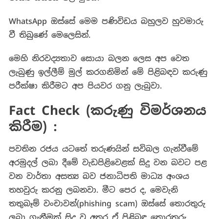
WhatsApp ඔස්සේ මෙම පණිවිඩය බහුලව හුවමාරු
වී තිබුණේ මෙලෙසින්.
මෙහි නිරවද්‍යතාව සොයා බලන ලෙස අප වෙත
ලැබුණු ඉල්ලීම් මුල් කරගනිමින් මේ පිළිබඳව කරුණු
පරීක්ෂා කිරීමට අප පියවර ගනු ලැබුවා.
Fact Check (කරුණු විමර්ශනය
කිරීම) :
පවතින රජය යටතේ තරුණයින් සවිබල ගැන්වීමේ
අරමුදල් ලබා දීමේ වැඩපිළිවෙළක් සිදු වන බවට පළ
වන වාර්තා අසත්‍ය බව ජනාධිපති මාධ්‍ය අංශය
තහවුරු කරනු ලබනවා. මීට පෙර ද, මෙවැනි
තතුබෑම් වංචාවන්(phishing scam) ඔස්සේ තොරතුරු
ලබා ගැනීමක් සිදු වූ අතර ඒ පිළිබඳ තොරතුරු