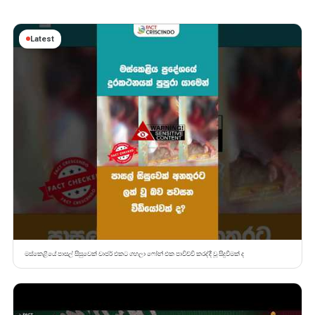
Latest
මස්කෙළියේ පාසල් සිසුවෙක් චාජර් එකට ගහලා ෆෝන් එක පාවිච්චි කරද්දී වූ සිදුවීමක් ද