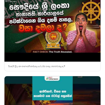
රියාද්හි ශ්‍රී ලංකා තානාපති කාර්යාලයේ ධර්ම පාසල තහනම් කළාද ?