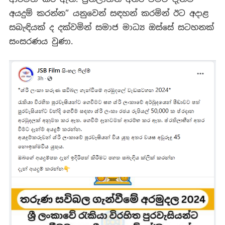
අයදුම් කරන්න” යනුවෙන් සඳහන් කරමින් ඊට අදාළ
සබැඳියක් ද දක්වමින් සමාජ මාධ්‍ය ඔස්සේ සටහනක්
සංසරණය වුණා.