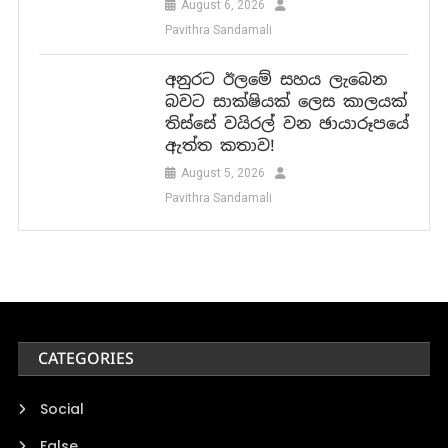
August 6, 2026
Pavithra Sandamali
අනුරට ඊලමේ සහය ලැබෙන
බවට සාක්ෂියක් ලෙස කාලයක්
තිස්සේ වයිරල් වන ඡායාරූපයේ
ඇත්ත කතාව!
August 5, 2026
Pavithra Sandamali
CATEGORIES
Social
False