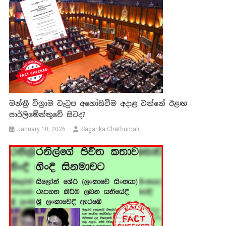
මන්ත්‍රී විශ්‍රාම වැටුප අහෝසිවීම අදාළ වන්නේ ඊළඟ
පාර්ලිමේන්තුවේ සිටද?
January 10, 2026
Sagarika Chathumali