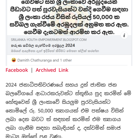
Facebook
|
Archived Link
2024 ජනාධිපතිවරණයේ සහය දුන් ජාතික ජන
බලවේගයේ ආධාරකරුවන්ට ස්තූතිය පුද කරමින් මේ
හේතුවෙන් ශ්‍රී ලංකාවේ සියලුම පුරවැසියන්ට
නොමිලේ රු. 50,000 ත්‍යාගයක් එම පක්ෂය විසින්
ලබා දෙන බවට ත් සඳහන් කරමින් එම ත්‍යාගය
ලබා ගැනීම සඳහා සබැඳියක් ද, දක්වමින් සමාජ
මාධ්‍ය ඔස්සේ පළ වුණා.