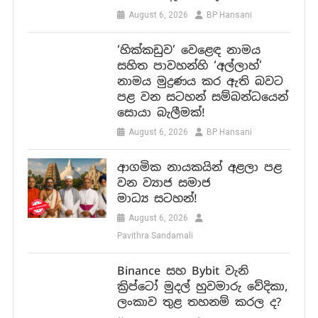
August 6, 2026
BP Hansani
‘හික්කඩුව’ වෙළෙඳ නාමය
සහිත පාවහන්හි ‘අල්ලාහ්’
නාමය මුද්‍රණය කර ඇති බවට
පළ වන සටහන් සම්බන්ධයෙන්
සොයා බැලීමක්!
August 6, 2026
BP Hansani
ආගමික නායකයින් අළලා පළ
වන ව්‍යාජ සමාජ
මාධ්‍ය සටහන්!
August 6, 2026
Pavithra Sandamali
Binance සහ Bybit වැනි
ක්‍රිප්ටෝ මුදල් හුවමාරු වේදිකා,
ලංකාව තුළ තහනම් කරල ද?