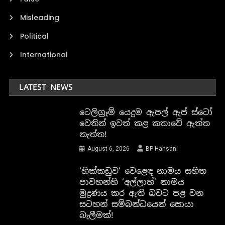
Misleading
Political
International
LATEST NEWS
ටෙලිග්‍රෑම් යෙදුම ඇපල් ඇප් ස්ටෝ
වෙතින් ඉවත් කළ කතාවේ ඇත්ත
නැත්ත!
August 6, 2026
BP Hansani
‘හික්කඩුව’ වෙළෙඳ නාමය සහිත
පාවහන්හි ‘අල්ලාහ්’ නාමය
මුද්‍රණය කර ඇති බවට පළ වන
සටහන් සම්බන්ධයෙන් සොයා
බැලීමක්!