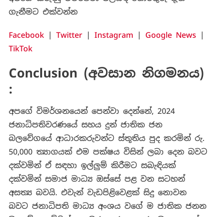
ගැනීමට එක්වන්න
Facebook
|
Twitter
|
Instagram
|
Google News
|
TikTok
Conclusion (අවසාන නිගමනය)
:
අපගේ විමර්ශනයෙන් පෙන්වා දෙන්නේ, 2024
ජනාධිපතිවරණයේ සහය දුන් ජාතික ජන
බලවේගයේ ආධාරකරුවන්ට ස්තූතිය පුද කරමින් රු.
50,000 ත්‍යාගයක් එම පක්ෂය විසින් ලබා දෙන බවට
දක්වමින් ඒ සඳහා ඉල්ලුම් කිරීමට සබැඳියක්
දක්වමින් සමාජ මාධ්‍ය ඔස්සේ පළ වන සටහන්
අසත්‍ය බවයි. එවැන් වැඩපිළිවෙළක් සිදු නොවන
බවට ජනාධිපති මාධ්‍ය අංශය වගේ ම ජාතික ජනන