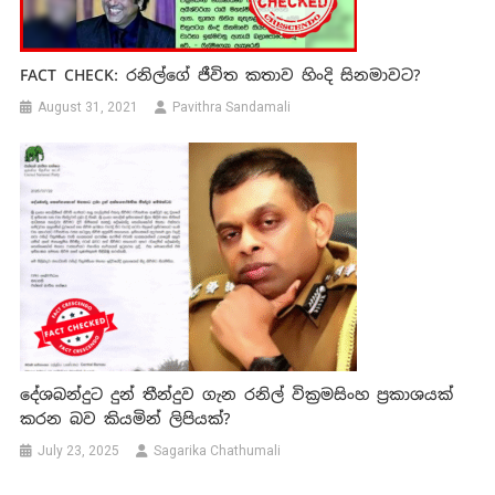
FACT CHECK: රනිල්ගේ ජීවිත කතාව හිංදි සිනමාවට?
August 31, 2021
Pavithra Sandamali
දේශබන්දුට දුන් තීන්දුව ගැන රනිල් වික්‍රමසිංහ ප්‍රකාශයක්
කරන බව කියමින් ලිපියක්?
July 23, 2025
Sagarika Chathumali