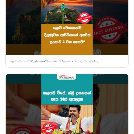
ලොව වේගයෙන්ම දියුණුවන ආර්ථිකයන් අතරින් ලංකාව 4 වන තැනට පත්වුණා ද