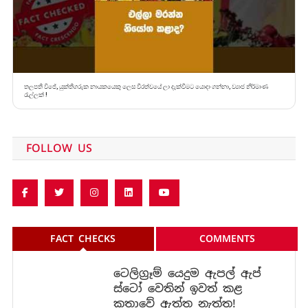
තලපති විජේ, යුක්තිගරුක නායකයෙකු ලෙස වීරත්වයේ ලා දැක්වීමට යොදා ගන්නා, ව්‍යාජ නිර්මාණ
රැල්ලක් !
FOLLOW US
FACT CHECKS
COMMENTS
ටෙලිග්‍රෑම් යෙදුම ඇපල් ඇප්
ස්ටෝ වෙතින් ඉවත් කළ
කතාවේ ඇත්ත නැත්ත!