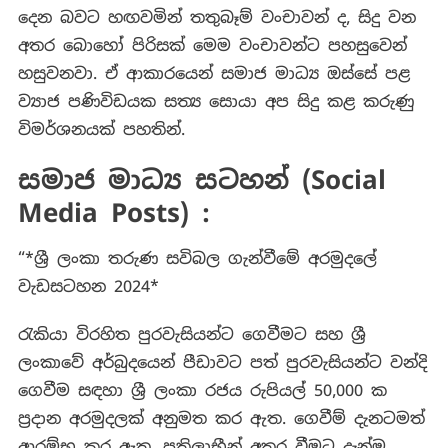
!
දෙන බවට හඟවමින් තතුබෑම් වංචාවන් ද, සිදු වන
අතර බොහෝ පිරිසක් මෙම වංචාවන්ට පහසුවෙන්
හසුවනවා. ඒ ආකාරයෙන් සමාජ මාධ්‍ය ඔස්සේ පළ
ව්‍යාජ පණිවිඩයක සත්‍ය සොයා අප සිදු කළ කරුණු
විමර්ශනයක් පහතින්.
සමාජ මාධ්‍ය සටහන් (Social
Media Posts) :
“*ශ්‍රී ලංකා තරුණ සවිබල ගැන්වීමේ අරමුදලේ
වැඩසටහන 2024*
රැකියා විරහිත පුරවැසියන්ට ගෙවීමට සහ ශ්‍රී
ලංකාවේ අර්බුදයෙන් පීඩාවට පත් පුරවැසියන්ට වන්දි
ගෙවීම සඳහා ශ්‍රී ලංකා රජය රුපියල් 50,000 ක
ප්‍රදාන අරමුදලක් අනුමත කර ඇත. ගෙවීම් දැනටමත්
ආරම්භ කර ඇත. ප්‍රතිලාභීන් අතර වීමට දැන්ම