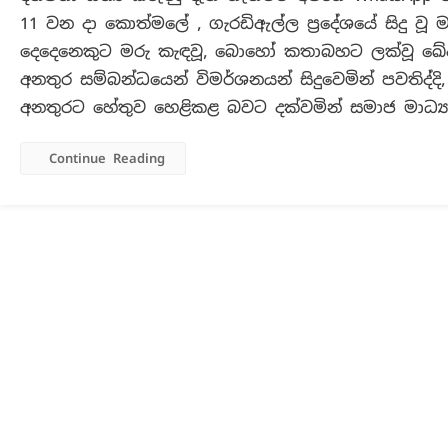
11 වන දා කොත්මලේ , ගැරඩිඇල්ල ප්‍රදේශයේ සිදු වූ 
අනතුර
හේතුව
දෙදෙනෙකුට මරු කැඳවූ, බොහෝ කතාබහට ලක්වූ ඛේ
මගනැග
අනතුර සම්බන්ධයෙන් විමර්ශනයන් සිදුවෙමින් පවතිද්දි,
ව්‍යාපෘ
අනතුරට හේතුව හෙළිකළ බවට දක්වමින් සමාජ මාධ්‍ය
කොමිස
ලබා
Continue Reading
ගැනීම
බවට
ප්‍රවාහ
නියෝජ්
ඇමතිග
හෙළිදර