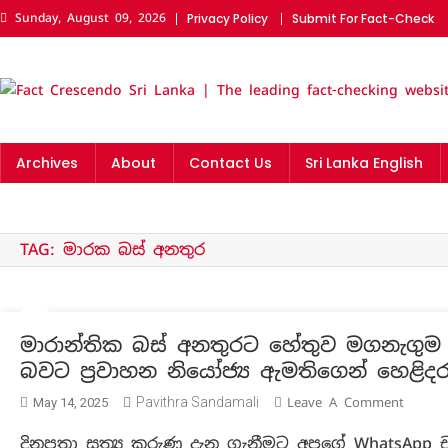
Skip
Sunday, August 09, 2026
Privacy Policy
Submit For Fact-Check
to
content
Fact Crescendo Sri Lanka |
The fact behind every news!
The leading fact-checking
Archives
About
Contact Us
Sri Lanka English
website
TAG:
මාරක බස් අනතුර
මාරාන්තික බස් අනතුරට හේතුව මගනැගුම ව
බවට ප්‍රවාහන නියෝජ්‍ය ඇමතිගෙන් හෙළිදර
On
Pavithra Sandamali
Leave A Comment
May 14, 2025
මාරාන්
දිනපතා සත්‍ය කරුණු දැන ගැනීමට අපගේ WhatsApp 
බස්