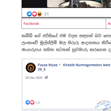
Facebook
A
කබීබ් ගේ ජර්සියේ එම වදන සඳහන් බව පෙන්
ලංකාවේ මුල්ස්ලිම් මල සිරුරු ආදාහනය කිර
ඡායාරුපය සහිත සටහන් හුවමාරු කරගෙන
ද