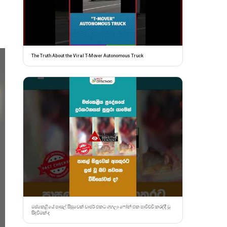
The Truth About the Viral T-Mover Autonomous Truck
මස්කෙළියේ පාසල් සිසුවෙක් චාජර් එකට ගහලා ෆෝන් එක පාවිච්චි කරද්දී වූ
සිදුවීමක් ද