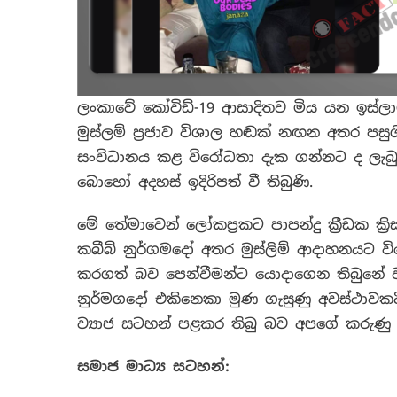
ලංකාවේ කෝවිඩ්-19 ආසාදිතව මිය යන ඉස්ල
මුස්ලම් ප්‍රජාව විශාල හඬක් නඟන අතර පසු
සංවිධානය කළ විරෝධතා දැක ගන්නට ද ලැබු
බොහෝ අදහස් ඉදිරිපත් වී තිබුණි.
මේ තේමාවෙන් ලෝකප්‍රකට පාපන්දු ක්‍රීඩක ක
කබීබ් නුර්ගමදෝ අතර
මුස්ලිම් ආදාහනයට 
කරගත් බව පෙන්වීමන්ට යොදාගෙන තිබුනේ ව්
නුර්මගදෝ එකිනෙකා මුණ ගැසුණු අවස්ථාවකද
ව්‍යාජ සටහන් පළකර තිබු බව අපගේ කරුණු ව
සමාජ මාධ්‍ය සටහන්: