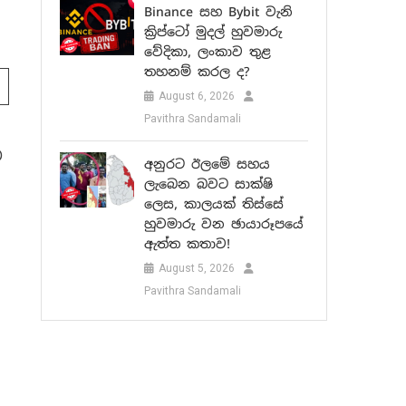
Binance සහ Bybit වැනි
ක්‍රිප්ටෝ මුදල් හුවමාරු
වේදිකා, ලංකාව තුළ
තහනම් කරල ද?
August 6, 2026
Pavithra Sandamali
ම
අනුරට ඊලමේ සහය
ලැබෙන බවට සාක්ෂි
ලෙස, කාලයක් තිස්සේ
හුවමාරු වන ඡායාරූපයේ
ඇත්ත කතාව!
August 5, 2026
Pavithra Sandamali