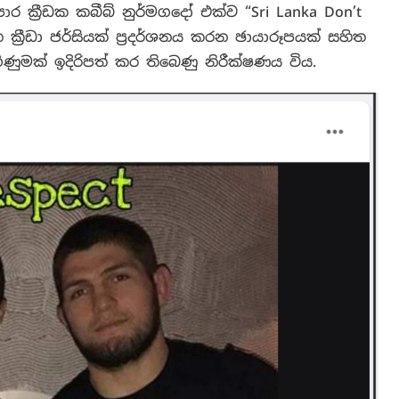
පොර ක්‍රීඩක කබීබ් නුර්මගදෝ එක්ව
“Sri Lanka Don’t
ක්‍රීඩා ජර්සියක් ප්‍රදර්ශනය කරන ඡායාරූපයක් සහිත
ිණුමක් ඉදිරිපත් කර තිබෙණු නිරීක්ෂණය විය.