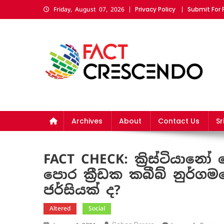
Skip
Privacy Policy
Submit For
Friday, August 07, 2026
to
content
Fact Crescendo Sri La
The fact behind every news!
Archives
About
Contact Us
Sr
FACT CHECK: ක්‍රිස්ටිය
පොර ක්‍රීඩක කබීබ් නුර්ගම
ජර්සියක් ද?
Altered
Social