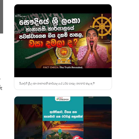
ක
රියාද්හි ශ්‍රී ලංකා තානාපති කාර්යාලයේ ධර්ම පාසල තහනම් කළාද ?
ු