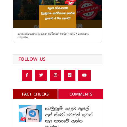
ලොව වේගයෙන්ම දියුණුවන ආර්ථිකයන් අතරින් ලංකාව 4 වන තැනට
පත්වුණා ද
FOLLOW US
FACT CHECKS
COMMENTS
ටෙලිග්‍රෑම් යෙදුම ඇපල්
ඇප් ස්ටෝ වෙතින් ඉවත්
කළ කතාවේ ඇත්ත