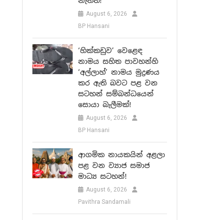
නැත්ත!
August 6, 2026
BP Hansani
‘හික්කඩුව’ වෙළෙඳ
නාමය සහිත පාවහන්හි
‘අල්ලාහ්’ නාමය මුද්‍රණය
කර ඇති බවට පළ වන
සටහන් සම්බන්ධයෙන්
සොයා බැලීමක්!
August 6, 2026
BP Hansani
ආගමික නායකයින් අළලා
පළ වන ව්‍යාජ සමාජ
මාධ්‍ය සටහන්!
August 6, 2026
Pavithra Sandamali