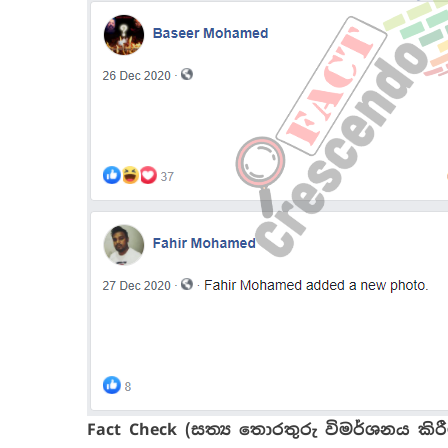
Fact Check (
සත්‍ය
තොරතුරු
විමර්ශනය
කිර