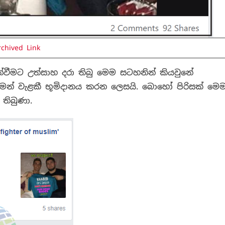
rchived Link
වීමට උත්සාහ දරා තිබු මෙම සටහනින් කියවුනේ
ීමෙන් වැළකී භූමිදානය කරන ලෙසයි. බොහෝ පිරිසක් මෙ
 තිබුණා.