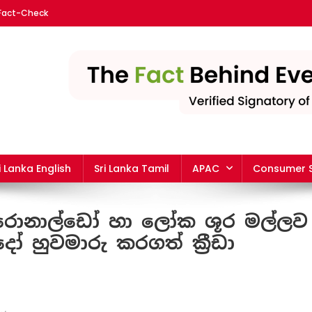
 Fact-Check
nka | The leading fact-chec
i Lanka English
Sri Lanka Tamil
APAC
Consumer S
ානෝ රොනාල්ඩෝ හා ලෝක ශූර මල්ලව
දෝ හුවමාරු කරගත් ක්‍රීඩා