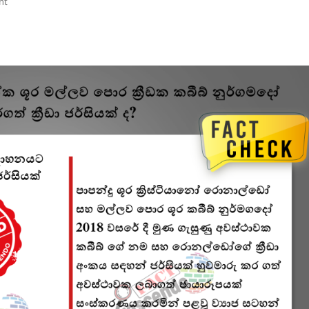
On
nt
FACT
CHECK:
ක්‍රිස්ටියානෝ
රොනාල්ඩෝ
හා
ලෝක
ශූර
මල්ලව
පොර
ක්‍රීඩක
කබීබ්
නුර්ගමදෝ
හුවමාරු
කරගත්
ක්‍රීඩා
ජර්සියක්
ද?