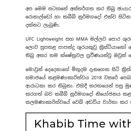
අප මෙම සටහනේ අන්තර්ගත කර තිබු ඡායාරූ
රොනාල්ඩෝ හා කබීබ් නුර්මගදෝ එක්ව සිටින 
දක්නට ලැබුණි.
UFC Lightweight සහ MMA
මල්ලව පොර ශුරය
ලොව සුපතළ පාපන්දු ශූරයකුවු ක්‍රිස්ටියා
තිබු අතර තම ක්ෂේත්‍රවල ප්‍රවීණයන්වු ඔවු
මොවුන් දෙදෙනාගේ මිතුදම දැනගෙන සිටි ක්‍රිස්
සමාජයේ කළමණාකාරිත්වය 2018 වසරේ පෙබර
ආරාධනා කර තිබුනා. එහිදී තරඟයෙන් පසු මුණ 
කරගත් බව කබීබ් නුර්මගදෝ නියෝජනය කළ
කලමණාකාරිත්වයේ වෙබ් අඩවිය වාර්තා කර ත