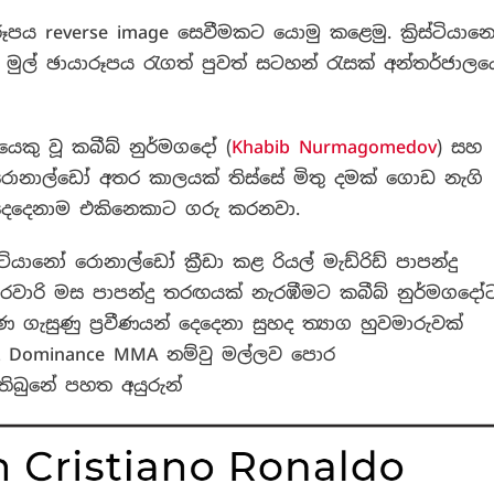
පය reverse image
සෙවීමකට යොමු කළෙමු. ක්‍රිස්ටියාන
මුල් ඡායාරූපය රැගත්
පුවත් සටහන් රැසක් අන්තර්ජාලය
ෙකු වූ කබීබ් නුර්මගදෝ (
Khabib
Nurmagomedov
) සහ
නෝ රොනාල්ඩෝ අතර කාලයක් තිස්සේ මිතු දමක් ගොඩ නැගි
න් දෙදෙනාම එකිනෙකාට ගරු කරනවා.
ටියානෝ රොනාල්ඩෝ ක්‍රීඩා කළ රියල් මැඩ්රිඩ් පාපන්දු
වාරි මස පාපන්දු තරඟයක් නැරඹීමට කබීබ් නුර්මගදෝ
ගැසුණු ප්‍රවීණයන් දෙදෙනා සුහද ත්‍යාග හුවමාරුවක්
 Dominance MMA
නම්වු මල්ලව පොර
ිබුනේ පහත අයුරුන්