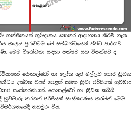
ාම් භක්තිකයන් භූමිදානය නොකර ආදාහනය කිරීම ගැන
ගිය කාලය පුරාවටම මේ සම්බන්ධයෙන් විවිධ පාර්ශව
ණි.
මෙම විරෝධතා සඳහා පක්ෂව සහ විපක්ෂව ද
්‍රිස්ටියානෝ රොනාල්ඩෝ හා ලෝක ශූර මල්ලව පොර ක්‍රීඩ
විරෝධය දක්වන වදන් පෙළක් සහිත
ක්‍රීඩා ජර්සියක් හුවමාර
‍යාජ සංස්කරණයක්. රොනාල්ඩෝ හා ක්‍රීඩක කබීබ්
ී හුවමාරු කරගත් ජර්සියක් සංස්කරණය කරමින් මෙම
ිමර්ශනයේදී තහවුරු විය.