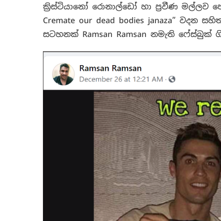
ක්‍රිස්ටියානෝ රොනාල්ඩෝ හා ප්‍රවීණ මල්ලව 
Cremate our dead bodies janaza” වදන සහිත 
සටහනක් Ramsan Ramsan
නමැති ෆේස්බුක් ග