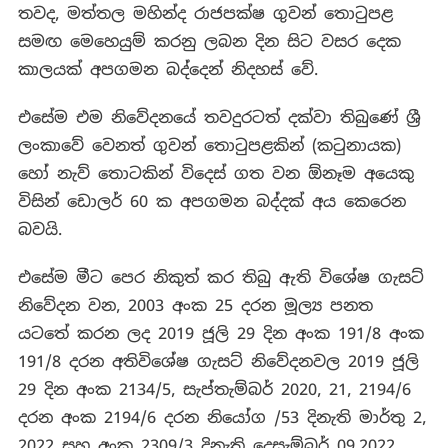
තවද, මත්තල මහින්ද රාජපක්ෂ ගුවන් තොටුපළ
සමඟ මෙහෙයුම් කරනු ලබන දින සිට වසර දෙක
කාලයක් අපගමන බද්දෙන් නිදහස් වේ.
එසේම එම නිවේදනයේ තවදුරටත් දක්වා තිබුණේ ශ්‍රී
ලංකාවේ වෙනත් ගුවන් තොටුපළකින් (කටුනායක)
හෝ නැව් තොටකින් විදෙස් ගත වන ඕනෑම අයෙකු
විසින් ඩොලර් 60 ක අපගමන බද්දක් අය කෙරෙන
බවයි.
එසේම මීට පෙර නිකුත් කර තිබු ඇති විශේෂ ගැසට්
නිවේදන වන, 2003 අංක 25 දරන මූල්‍ය පනත
යටතේ කරන ලද 2019 ජූලි 29 දින අංක 191/8 අංක
191/8 දරන අතිවිශේෂ ගැසට් නිවේදනවල 2019 ජූලි
29 දින අංක 2134/5, සැප්තැම්බර් 2020, 21, 2194/6
දරන අංක 2194/6 දරන නියෝග /53 දිනැති මාර්තු 2,
2022 සහ අංක 2309/3 දිනැති දෙසැම්බර් 09,2022