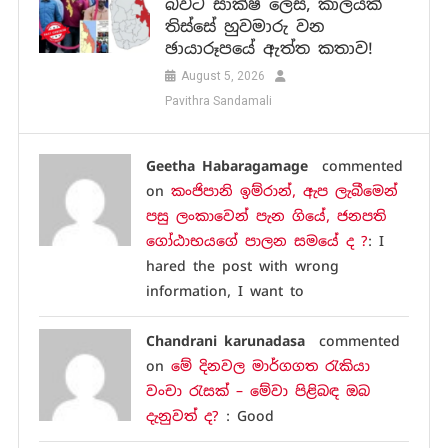
බවට සාක්ෂි ලෙස, කාලයක්
තිස්සේ හුවමාරු වන
ඡායාරූපයේ ඇත්ත කතාව!
August 5, 2026
Pavithra Sandamali
Geetha Habaragamage
commented
on
කංජිපානි ඉම්රාන්, ඇප ලැබීමෙන්
පසු ලංකාවෙන් පැන ගියේ, ජනපති
ගෝඨාභයගේ පාලන සමයේ ද ?
: I
hared the post with wrong
information, I want to
Chandrani karunadasa
commented
on
මේ දිනවල මාර්ගගත රැකියා
වංචා රැසක් – මේවා පිළිබඳ ඔබ
දැනුවත් ද?
: Good