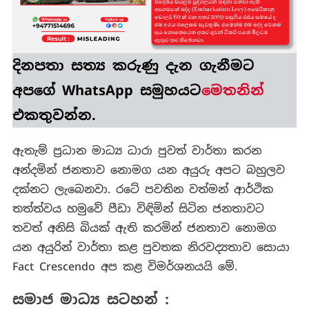
අපගමන
බද්දක්?
දිනපතා
සත්‍ය කරුණු
දැන ගැනීමට
අපගේ WhatsApp සමුහයට
මෙතනින්
එකතුවන්න.
ඇතැම් ප්‍රධාන මාධ්‍ය ධාරා පුවත් වාර්තා කරන
අන්දමින් ජනතාව නොමග යන අයුරු අපට බහුලව
දක්නට ලැබෙනවා. රටේ පවතින වත්මන් ආර්ථික
තත්ත්වය හමුවේ පීඩා විඳිමින් සිටින ජනතාවට
තවත් අනිසි බියක් ඇති කරමින් ජනතාව නොමග
යන අයුරින් වාර්තා කළ පුවතක නිරවද්‍යතාව සොයා
Fact Crescendo අප කළ විමර්ශනයයි මේ.
සමාජ මාධ්‍ය සටහන් :