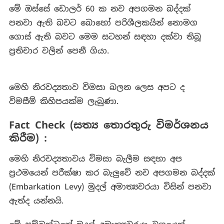
මේ ඔස්සේ ඩොලර් 60 ක නව අපගමන බද්දක්
පනවා ඇති බවට බොහෝ පරිශීලකයින් නොමග
ගොස් ඇති බවට මෙම සටහන් සඳහා දක්වා තිබූ
ප්‍රතිචාර වලින් පෙනී ගියා.
මෙහි නිරවද්‍යතාව විමසා බලන ලෙස අපට ද
විමසීම් කිහිපයක්ම ලැබුණා.
Fact Check (සත්‍ය තොරතුරු විමර්ශනය
කිරීම) :‍
මෙහි නිරවද්‍යතාවය විමසා බැලීම සඳහා අප
ප්‍රථමයෙන් පරීක්ෂා කර බැලුවේ නව අපගමන බද්දක්
(Embarkation Levy) මුදල් අමාත්‍යවරයා විසින් පනවා
ඇත්ද යන්නයි.