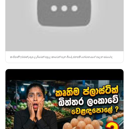
කංජිපානි ඉම්රාන්, ඇප ලැබීමෙන් පසු ලංකාවෙන් පැන ගියේ, ජනපති ගෝඨාභයගේ පාලන සමයේ ද