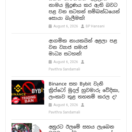
නාමය මුද්‍රණය කර ඇති බවට
පළ වන සටහන් සම්බන්ධයෙන්
සොයා බැලීමක්!
August 6, 2026
BP Hansani
ආගමික නායකයින් අළලා පළ
වන ව්‍යාජ සමාජ
මාධ්‍ය සටහන්!
August 6, 2026
Pavithra Sandamali
Binance සහ Bybit වැනි
ක්‍රිප්ටෝ මුදල් හුවමාරු වේදිකා,
ලංකාව තුළ තහනම් කරල ද?
August 6, 2026
Pavithra Sandamali
අනුරට ඊලමේ සහය ලැබෙන