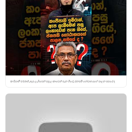
කංජිපානි ඉම්රාන්, ඇප ලැබීමෙන් පසු ලංකාවෙන් පැන ගියේ, ජනපති ගෝඨාභයගේ පාලන සමයේ ද