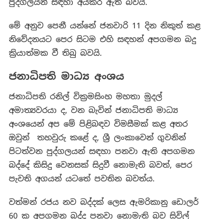
පුද්ගලයින් සඳහා අයකර ඇති බවයි.
මේ අනුව පෙනී යන්නේ ජනවාරි 11 දින නිකුත් කළ
නිවේදනයට පෙර සිටම එහි සඳහන් අපගමන බදු
ක්‍රියාත්මක වී තිබු බවයි.
ජනාධිපති මාධ්‍ය අංශය
ජනාධිපති රනිල් වික්‍රමසිංහ මහතා මුදල්
අමාත්‍යවරයා ද, වන බැවින් ජනාධිපති මාධ්‍ය
අංශයෙන් අප මේ පිළිබඳව විමසීමක් කළ අතර
ඔවුන් තහවුරු කළේ ද, ශ්‍රී ලංකාවෙන් ගුවනින්
පිටත්වන පුද්ගලයන් සඳහා පනවා ඇති අපගමන
බද්දේ කිසිදු වෙනසක් සිදුවී නොමැති බවත්, පෙර
පැවති අගයන් යටතේ පවතින බවත්ය.
වත්මන් රජය නව බද්දක් ලෙස ඇමරිකානු ඩොලර්
60 ක අපගමන බද්ද පනවා නොමැති බව සිවිල්