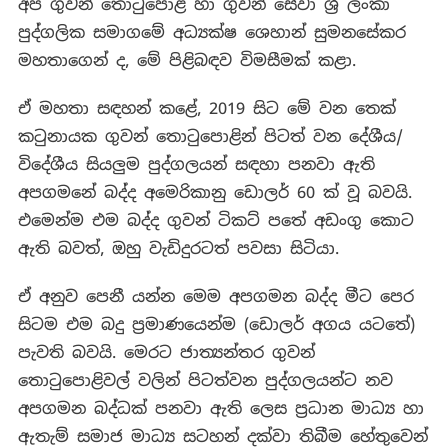
අප ගුවන් තොටුපොළ හා ගුවන් සේවා ශ්‍රී ලංකා
පුද්ගලික සමාගමේ අධ්‍යක්ෂ ශෙහාන් සුමනසේකර
මහතාගෙන් ද, මේ පිළිබඳව විමසීමක් කළා.
ඒ මහතා සඳහන් කළේ, 2019 සිට මේ වන තෙක්
කටුනායක ගුවන් තොටුපොළින් පිටත් වන දේශීය/
විදේශීය සියලුම පුද්ගලයන් සඳහා පනවා ඇති
අපගමනේ බද්ද අමෙරිකානු ඩොලර් 60 ක් වූ බවයි.
එමෙන්ම එම බද්ද ගුවන් ටිකට් පතේ අඩංගු කොට
ඇති බවත්, ඔහු වැඩිදුරටත් පවසා සිටියා.
ඒ අනුව පෙනී යන්න මෙම අපගමන බද්ද මීට පෙර
සිටම එම බදු ප්‍රමාණයෙන්ම (ඩොලර් අගය යටතේ)
පැවති බවයි. මෙරට ජාත්‍යන්තර ගුවන්
තොටුපොළිවල් වලින් පිටත්වන පුද්ගලයන්ට නව
අපගමන බද්ධක් පනවා ඇති ලෙස ප්‍රධාන මාධ්‍ය හා
ඇතැම් සමාජ මාධ්‍ය සටහන් දක්වා තිබීම හේතුවෙන්