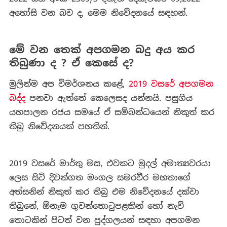
අහෝසි වන බව ද, මෙම නිවේදනයේ සඳහන්.
මේ වන තෙක් අපගමන බදු අය කර
තිබුණා ද ? ඒ කෙසේ ද?
මුලින්ම අප විමර්ශනය කළේ,
2019 වසරේ අපගමන
බද්ද
පනවා ඇත්තේ කෙලෙසද යන්නයි. පසුගිය
යහපාලන රජය සමයේ ඒ සම්බන්ධයෙන් නිකුත් කර
තිබු නිවේදනයක් පහතින්.
2019 වසරේ මාර්තු මස, එවකට මුදල් අමාත්‍යවරයා
ලෙස සිටි දිවන්ගත මංගල සමරවීර මහතාගේ
අත්සනින් නිකුත් කර තිබු එම නිවේදනයේ දක්වා
තිබුනේ, ඕනෑම ගුවන්තොටුපළකින් හෝ නැව්
තොටකින් පිටත් වන පුද්ගලයන් සඳහා අපගමන