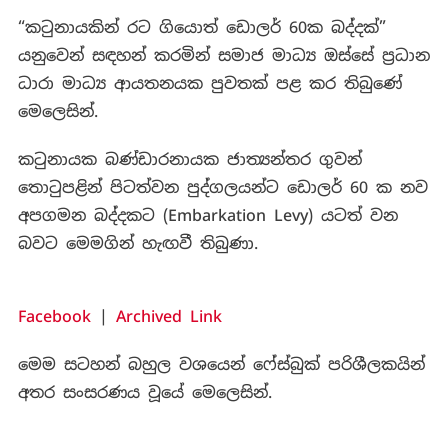
“කටුනායකින් රට ගියොත් ඩොලර් 60ක බද්දක්”
යනුවෙන් සඳහන් කරමින් සමාජ මාධ්‍ය ඔස්සේ ප්‍රධාන
ධාරා මාධ්‍ය ආයතනයක පුවතක් පළ කර තිබුණේ
මෙලෙසින්.
කටුනායක බණ්ඩාරනායක ජාත්‍යන්තර ගුවන්
තොටුපළින් පිටත්වන පුද්ගලයන්ට ඩොලර් 60 ක නව
අපගමන බද්දකට (Embarkation Levy) යටත් වන
බවට මෙමගින් හැඟවී තිබුණා.
Facebook
|
Archived Link
මෙම සටහන් බහුල වශයෙන් ෆේස්බුක් පරිශීලකයින්
අතර සංසරණය වූයේ මෙලෙසින්.