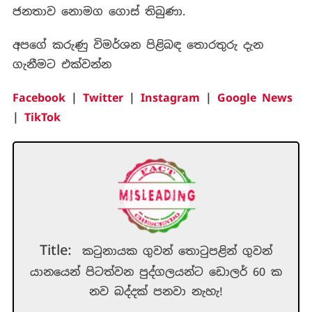
ජනතාව නොමග ගොස් තිබුණා.
අපගේ කරුණු විමර්ශන පිළිබඳ තොරතුරු දැන
ගැනීමට එක්වන්න
Facebook
|
Twitter
|
Instagram
|
Google News
|
TikTok
Title:
කටුනායක ගුවන් තොටුපළින් ගුවන්
යානයෙන් පිටත්වන පුද්ගලයන්ට ඩොලර් 60 ක
නව බද්දක් පනවා නැහැ!