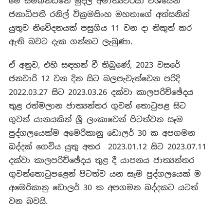
මේ සම්බන්ධනේ මුදල් අමාත්‍යවරයා වශයෙන්
ජනාධිපති රනිල් වික්‍රමසිංහ මහතාගේ අත්සනින්
යුතුව නිවේදනයක් පසුගිය 11 වන දා නිකුත් කර
ඇති බවට දැක ගන්නට ලැබුණා.
ඒ අනුව, එහි සඳහන් වී තිබුණේ, 2023 වසරේ
ජනවාරි 12 වන දින සිට බලපැවැත්වෙන පරිදි
2022.03.27 සිට 2023.03.26 දක්වා කාලපරිච්ඡේදය
තුළ රත්මලාන ජාත්‍යන්තර ගුවන් තොටුපළ සිට
ගුවන් යානයකින් ශ්‍රී ලංකාවෙන් පිටත්වන සෑම
පුද්ගලයෙක්ම අමෙරිකානු ඩොලර් 30 ක අපගමන
බද්දක් ගෙවිය යුතු අතර 2023.01.12 සිට 2023.07.11
දක්වා කාලපරිච්ඡේදය තුළ දී යාපනය ජාත්‍යන්තර
ගුවන්තොටුපළෙන් පිටත්ව යන සෑම පුද්ගලයෙක් ම
අමෙරිකානු ඩොලර් 30 ක අපගමන බද්දකට යටත්
වන බවයි.