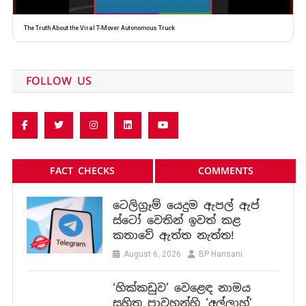
The Truth About the Viral T-Mover Autonomous Truck
FOLLOW US
FACT CHECKS
COMMENTS
ටෙලිග්‍රෑම් යෙදුම ඇපල් ඇප්
ස්ටෝ වෙතින් ඉවත් කළ
කතාවේ ඇත්ත නැත්ත!
August 6, 2026
BP Hansani
‘හික්කඩුව’ වෙළෙඳ නාමය
සහිත පාවහන්හි ‘අල්ලාහ්’