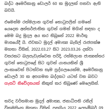
බද්ධ අමෙරිකානු ඩොලර් 60 ක මුදලක් පනවා ඇති
බවයි.
එමෙන්ම රත්මලාන ගුවන් තොටුපලින් ගමනේ
යෙදෙන අන්තර්ජාතික ගුවන් ගමන් මගින් සඳහා ද
මෙම බදු මුදල අය කර තිබුනේ 2022 මාර්තු
මාසයේදී යි. එවකට මුදල් අමාත්‍ය බැසිල් රාජපක්ෂ
මහතා විසින්, 2022.03.27 සිට 2023.03.26 දක්වා
වසරකට බලපැවැත්වෙන පරිදි, රත්මලාන ජාත්‍යන්තර
ගුවන් තොටුපළේ සිට ගුවන් යානයකින් ශ්‍රී
ලංකාවෙන් පිටත්වන සෑම පුද්ගලයෙක්ම, අමෙරිකානු
ඩොලර් 30 ක අපගමන බද්දකට යටත් වන බවට
ගැසට් නිවේදනයක්
නිකුත් කර තිබුණේ මෙලෙසින්.
තවද වර්තමාන මුදල් අමාත්‍ය, ජනාධිපති රනිල්
වික්‍රමසිංහ මහතා විසින්, පසුගිය 2022 දෙසැම්බර් 09