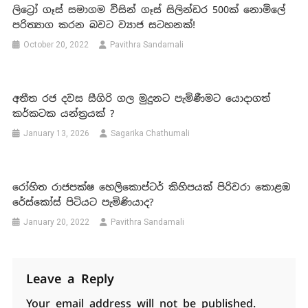
ලිට්‍රෝ ගෑස් සමාගම විසින් ගෑස් සිලින්ඩර 500ක් නොමිලේ
පරිත්‍යාග කරන බවට ව්‍යාජ සටහනක්!
October 20, 2022
Pavithra Sandamali
අතීත රජ දවස සීගිරි ගල මුදුනට පැමිණීමට යොදාගත්
කර්කටක යන්ත්‍රයක් ?
January 13, 2026
Sagarika Chathumali
රෝහිත රාජපක්ෂ හෙලිකොප්ටර් කිහිපයක් පිරිවරා කොළඹ
රේස්කෝස් පිටියට පැමිණියාද?
January 20, 2022
Pavithra Sandamali
Leave a Reply
Your email address will not be published.