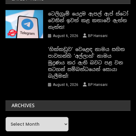
ටෙලිග්‍රෑම් යෙදුම ඇපල් ඇප් ස්ටෝ
වෙතින් ඉවත් කළ කතාවේ ඇත්ත
නැත්ත!
August 6, 2026
BP Hansani
‘හික්කඩුව’ වෙළෙඳ නාමය සහිත
පාවහන්හි ‘අල්ලාහ්’ නාමය
මුද්‍රණය කර ඇති බවට පළ වන
සටහන් සම්බන්ධයෙන් සොයා
බැලීමක්!
August 6, 2026
BP Hansani
ARCHIVES
Archives