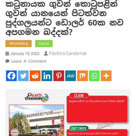
කටුනායක ගුවන් තොටුපළින්
ගුවන් යානයෙන් පිටත්වන
පුද්ගලයන්ට ඩොලර් 60ක නව
අපගමන බද්දක්?
Misleading
Social
Pavithra Sandamali
January 19, 2023
On
Leave A Comment
කටුනායක
ගුවන්
තොටුපළින්
ගුවන්
යානයෙන්
පිටත්වන
පුද්ගලයන්ට
ඩොලර්
60ක
නව