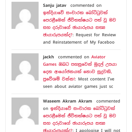
Sanju jatav
commented on
ඉන්දියාවේ සංචාරක බෝට්ටුවක්
පෙරළීමෙන් ජීවිතක්ෂයට පත් වූ මව
සහ දරුවාගේ ඡායාරූපය සත්‍ය
ඡායාරූපයක්ද?
: Request for Review
and Reinstatement of My Faceboo
jackh
commented on
Aviator
Games ඔබට පහසුවෙන් මුදල් උපයා
දෙන ආයෝජනයක් නොව සූදුවකි,
ප්‍රවේශම් වන්න!
: Most content I've
seen about aviator games just sc
Waseem Akram Akram
commented
on
ඉන්දියාවේ සංචාරක බෝට්ටුවක්
පෙරළීමෙන් ජීවිතක්ෂයට පත් වූ මව
සහ දරුවාගේ ඡායාරූපය සත්‍ය
ඡායාරූපයක්ද?
: I apologise I will not