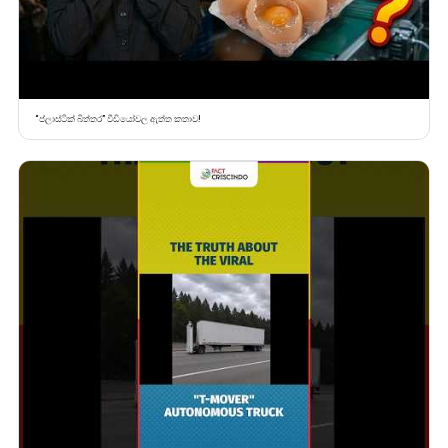
“ප්ලාස්ටික් බිත්තර” වීඩියෝවල ඇත්ත කතාව!