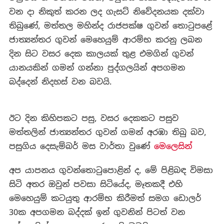
වන දා නිකුත් කරන ලද ගැසට් නිවේදනයක දක්වා
තිබුණේ, මත්තල මහින්ද රාජපක්ෂ ගුවන් තොටුපළේ
ජාත්‍යන්තර ගුවන් මෙහෙයුම් ආරම්භ කරනු ලබන
දින සිට වසර දෙක කාලයක් තුළ එමගින් ගුවන්
යානයකින් ගමන් ගන්නා පුද්ගලයින් අපගමන
බද්දෙන් නිදහස් වන බවයි.
ඊට දින කිහිපකට පසු, වසර දෙකකට පසුව
මත්තලින් ජාත්‍යන්තර ගුවන් ගමන් අරඹා තිබු බව,
පසුගිය දෙසැම්බර් මස වාර්තා වුණේ
මෙලෙසින්
අප යාපනය ගුවන්තොටුපොළින් ද, මේ පිළිබඳ විමසා
සිටි අතර ඔවුන් පවසා සිටියේද, මෑතකදී එහි
මෙහෙයුම් කටයුතු ආරම්භ කිරීමත් සමග ඩොලර්
30ක අපගමන බද්දක් ඉන් ගුවනින් පිටත් වන