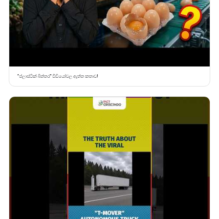
“ප්ලාස්ටික් බිත්තර” වීඩියෝවල ඇත්ත කතාව!