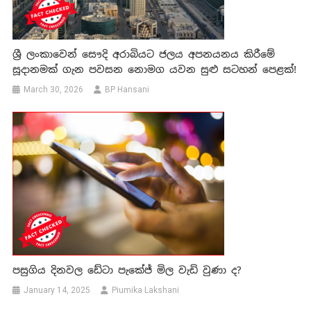
ශ්‍රී ලංකාවෙන් සෞදි අරාබියට ජලය අපනයනය කිරීමේ
සූදානමක් ගැන පවසන නොමග යවන සුළු සටහන් පෙළක්!
March 30, 2026
BP Hansani
පසුගිය දිනවල ඩේටා පැකේජ් මිල වැඩි වුණා ද?
January 14, 2025
Piumika Lakshani