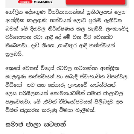
ගෝලීය දේශගුණ විපර්යාසයන්ගේ ප්‍රතිඵලයක් ලෙස
ආන්ත්‍රික කාලගුණ තත්වයන් ලොව පුරාම ඇතිවන
බවක් මේ දිනවල නිරීක්ෂණය කල හැකියි. ලංකාවේද
වර්ෂාපතන රටා ආදී දේ මේ වන විට වෙනස්ව
තිබෙනවා. දැඩි නියග ,ගංවතුර ආදී තත්ත්වයන්
සුලබයි.
කෙසේ වෙතත් විදෙස් රටවල හටගන්නා ආන්ත්‍රික
කාලගුණ තත්ත්වයන් හා සබැදි ස්වාභාවික විපත්වල
වීඩියෝ පට සහ සේයාරූ ලංකාවේ තත්ත්වයන්
ලෙස පරිශීලකයන් නොමගයවමින් සමාජ ජාලාවල
පළවෙනවා. මේ ,එවන් වීඩියෝපටයක් පිලිබදව අප
විසින් සිදුකරන කරුණු විමසා බැලීමක්.
සමාජ ජාලා සටහන්