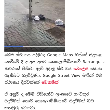
මෙම ස්ථානය පිලිබඳ Google Maps ඔස්සේ සිදුකළ
සෙවීමේ දී ද අප අපට කොලොම්බියාවේ Barranquilla
නගරයේ පිහිටා ඇති අදාළ ස්ථානය
මෙලෙස
සොයා
ගැනීමට හැකිවුණා. Google Street View මඟින් එම
ස්ථානය දිස්වන්නේ
මෙතනින්
ඒ අනුව ද මෙම වීඩියෝව ලංකාවේ ගංවතුර
සිදුවීමක් නොව කොලොම්බියාවේ සිදුවීමක් බව
තහවුරු වෙනවා.