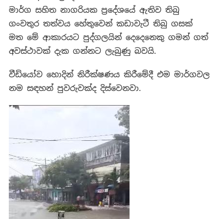
මාර්ග සහිත නාගරියක ප්‍රදේශයේ ඇතිව තිබු
ගංවතුර තත්වය හේතුවෙන් කඩාවැටී තිබු ගසක්
මත මේ ආකාරයට පුද්ගලයින් දෙදෙනෙකු ගමන් ගත්
අවස්ථාවක් දැක ගන්නට ලැබුණු බවයි.
වීඩියෝව හොදින් නිරීක්ෂණය කිරීමේදී එම මාර්ගවල
නම සඳහන් පුවරුවක්ද දිස්වෙනවා.