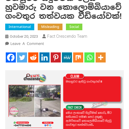
හුවමාරු වන කොලොම්බියාවේ
ගංවතුර තත්වයක වීඩියෝවක්!
International
Misleading
Social
Fact Crescendo Team
October 20, 2023
On
Leave A Comment
මහනුවර
සිදුවීමක්
ලෙස
හුවමාරු
වන
කොලොම්බියාවේ
ගංවතුර
තත්වයක
වීඩියෝවක්!