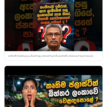
කංජිපානි ඉම්රාන්, ඇප ලැබීමෙන් පසු ලංකාවෙන් පැන ගියේ, ජනපති ගෝඨාභයගේ පාලන සමයේ ද