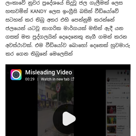
ලංකාවේ නුවර ප්‍රදේශයේ සිදුවූ ජල ගැලීමක් ලෙස
හඟවමින් KANDY ලෙස ඉංග්‍රීසි බසින් වීඩියෝවේ
සටහන් කර තිබු අතර එහි පෙන්නුම් කරන්නේ
ජලයෙන් යටවූ නාගරික මාර්ගයක් මතින් ඇදී යන
ගසක් මත පුද්ගලයින් දෙදෙනෙකු නැගී ගමන් කරන
අවස්ථාවක්. එම වීඩියෝව බොහෝ දෙනෙක් හුවමාරු
කර ගෙන තිබුනේ මෙලෙසින්