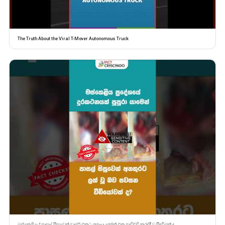
The Truth About the Viral T-Mover Autonomous Truck
මස්කෙළියේ පාසල් සිසුවෙක් චාජර් එකට ගහලා ෆෝන් එක පාවිච්චි කරද්දී වූ සිදුවීමක් ද