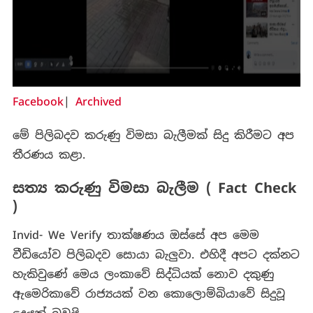
Facebook
|
Archived
මේ පිලිබදව කරුණු විමසා බැලීමක් සිදු කිරීමට අප
තීරණය කළා.
සත්‍ය කරුණු විමසා බැලීම ( Fact Check
)
Invid- We Verify තාක්ෂණය ඔස්සේ අප මෙම
වීඩියෝව පිලිබදව සොයා බැලුවා. එහිදී අපට දක්නට
හැකිවුණේ මෙය ලංකාවේ සිද්ධියක් නොව දකුණු
ඇමෙරිකාවේ රාජ්‍යයක් වන කොලොම්බියාවේ සිදුවූ