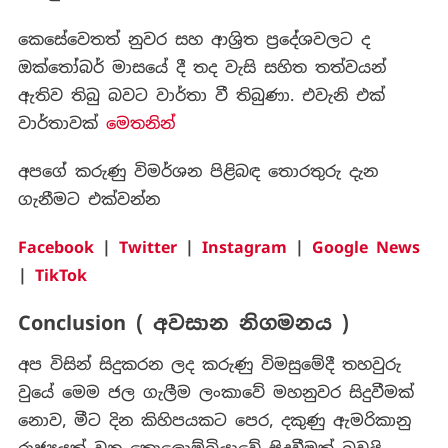
කෙසේවෙතත් නුවර සහ ආශ්‍රිත ප්‍රදේශවලට ද
ඔක්තෝබර් මාසයේ දී තද වැසි සහිත තත්වයන්
ඇතිව තිබු බවට වාර්තා වී තිබුණා. එවැනි එක්
වාර්තාවක්
මෙතනින්
අපගේ කරුණු විමර්ශන පිළිබඳ තොරතුරු දැන
ගැනීමට එක්වන්න
Facebook
|
Twitter
|
Instagram
|
Google News
|
TikTok
Conclusion ( අවසාන නිගමනය )
අප විසින් සිදුකරන ලද කරුණු විමසුමේදී තහවුරු
වුයේ මෙම ජල ගැලීම ලංකාවේ මහනුවර සිදුවීමක්
නොව, මීට දින කිහිපයකට පෙර, දකුණු ඇමරිකානු