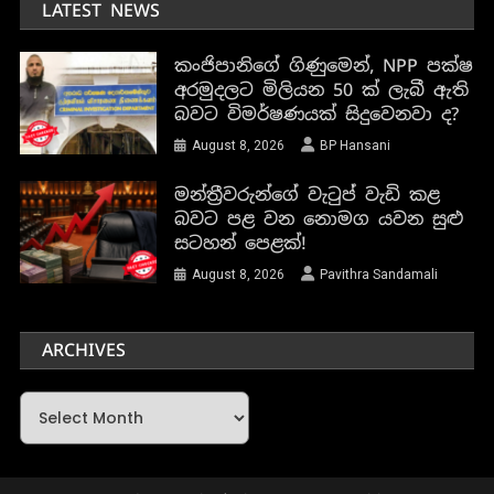
LATEST NEWS
කංජිපානිගේ ගිණුමෙන්, NPP පක්ෂ
අරමුදලට මිලියන 50 ක් ලැබී ඇති
බවට විමර්ෂණයක් සිදුවෙනවා ද?
August 8, 2026
BP Hansani
මන්ත්‍රීවරුන්ගේ වැටුප් වැඩි කළ
බවට පළ වන නොමග යවන සුළු
සටහන් පෙළක්!
August 8, 2026
Pavithra Sandamali
ARCHIVES
Archives