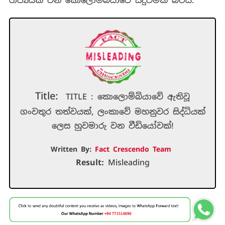
රාජ්‍යයක් වන කොලොම්බියාවේ සිදුවීමක් බවයි.
Title:
TITLE : කොලොම්බියාවේ ඇතිවූ
ගංවතුර තත්වයක්, ලංකාවේ මහනුවර සිද්ධියක්
ලෙස හුවමාරු වන වීඩියෝවක්!
Written By:
Fact Crescendo Team
Result:
Misleading