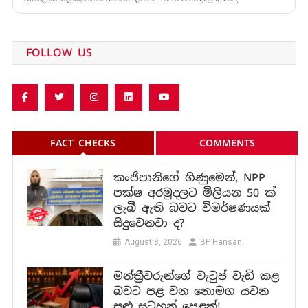
FOLLOW US
FACT CHECKS
COMMENTS
කංජිපානිගේ ගිණුමෙන්, NPP
පක්ෂ අරමුදලට මිලියන 50 ක්
ලැබී ඇති බවට විමර්ෂණයක්
සිදුවෙනවා ද?
August 8, 2026
BP Hansani
මන්ත්‍රීවරුන්ගේ වැටුප් වැඩි කළ
බවට පළ වන නොමග යවන
සුළු සටහන් පෙළක්!