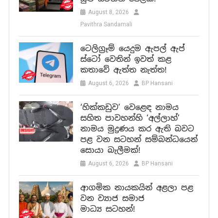
August 8, 2026
Pavithra Sandamali
ටෙලිග්‍රෑම් යෙදුම ඇපල් ඇප්
ස්ටෝ වෙතින් ඉවත් කළ
කතාවේ ඇත්ත නැත්ත!
August 6, 2026
BP Hansani
‘හික්කඩුව’ වෙළෙඳ නාමය
සහිත පාවහන්හි ‘අල්ලාහ්’
නාමය මුද්‍රණය කර ඇති බවට
පළ වන සටහන් සම්බන්ධයෙන්
සොයා බැලීමක්!
August 6, 2026
BP Hansani
ආගමික නායකයින් අළලා පළ
වන ව්‍යාජ සමාජ
මාධ්‍ය සටහන්!