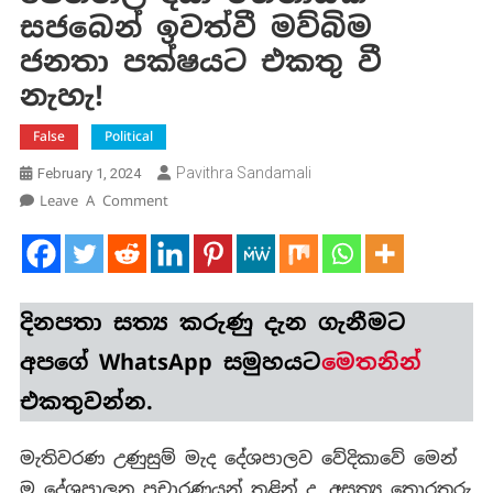
සජබෙන් ඉවත්වී මව්බිම
ජනතා පක්ෂයට එකතු වී
නැහැ!
False
Political
Pavithra Sandamali
February 1, 2024
On
Leave A Comment
ජෙනරාල්
දයා
රත්නායක
සජබෙන්
දිනපතා
සත්‍ය කරුණු
දැන ගැනීමට
ඉවත්වී
මව්බිම
අපගේ WhatsApp සමුහයට
මෙතනින්
ජනතා
එකතුවන්න.
පක්ෂයට
එකතු
වී
මැතිවරණ උණුසුම් මැද දේශපාලව වේදිකාවේ මෙන්
නැහැ!
ම දේශපාලන ප්‍රචාරණයන් තුළින් ද, අසත්‍ය තොරතුරු