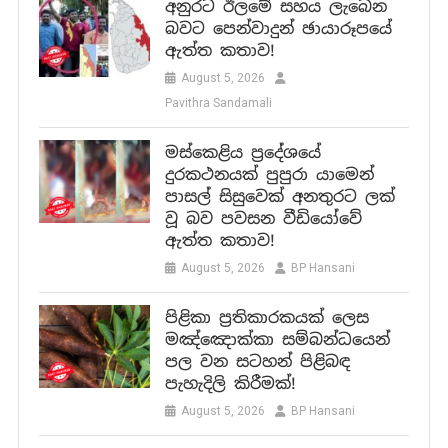
ලොව වේගයෙන්ම දියුණුවන ආර්ථිකයන් අතරින් ලංකාව 4 වන තැනට පත්වුණා ද