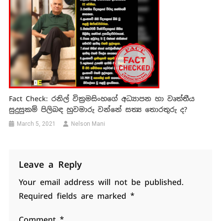
Fact Check: රනිල් වික්‍රමසිංහගේ අධ්‍යාපන හා වෘත්තීය
සුදුසුකම් පිලිබඳ හුවමාරු වන්නේ සත්‍ය තොරතුරු ද?
March 5, 2021
Nelson Mani
Leave a Reply
Your email address will not be published.
Required fields are marked
*
Comment
*