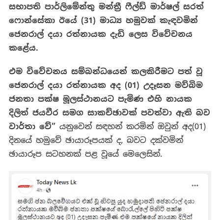
සභාපති පාර්ලිමේන්තු මන්ත්‍රී ෆීල්ඩ් මාර්ෂල් සරත්
ෆොන්සේකා ඊයේ (
31)
මාධ්‍ය හමුවක් කැඳවමින්
ජෙනරාල් දයා රත්නායක දැඩි ලෙස විවේචනය
කළේය.
එම විවේචනය සම්බන්ධයෙන් කලකිරීමට පත් වූ
ජෙනරාල් දයා රත්නායක අද (01) උදෑසන මව්බිම
ජනතා පක්ෂ මූලස්ථානයට පැමිණ එහි නායක
දිලිත් ජයවීර සමග සාකච්ඡාවක් පවත්වා ඇති බව
වාර්තා වේ”
යනුවෙන් සඳහන් කරමින් ඔවුන් අද(01)
දින‍යේ හමුවේ ඡායාරූපයක් ද, බවට දක්වමින්
ඡායාරූප සටහනක් පළ වූයේ මෙලෙසින්.