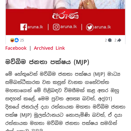
Facebook
|
Archived Link
මව්බිම ජනතා පක්ෂය (MJP)
මේ හේතුවෙන් මව්බිම ජනතා පක්ෂය (MJP) මාධ්‍ය
සම්බන්ධීකාරක වන කසුන් චානක ගනේවත්ත
මහතාගෙන් මේ පිළිබඳව විමසීමක් කළ අතර ඔහු
සඳහන් කළේ, මෙම පුවත අසත්‍ය බවත්, අද(01)
දිනයේ ජනරාල් දයා රත්නායක මහතා මව්බිම ජනතා
පක්ෂ (MJP) මූලස්ථානයට නොපැමිණි බවත්, ඒ දයා
රත්නායක මහතා මව්බිම ජනතා පක්ෂය සමගින්