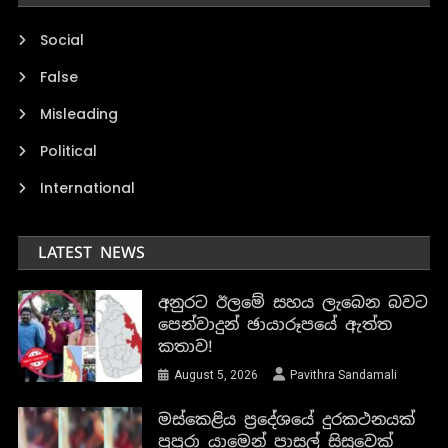
FOLLOW US
FACT CHECKS
COMMENTS
අනුරට ඊලමේ සහය ලැබෙන
බවට පෙන්වාදුන් ඡායාරූපයේ
ඇත්ත කතාව!
August 5, 2026
Pavithra Sandamali
මස්කෙළිය ප්‍රදේශයේ
දුරකථනයක් පුපුරා යාමෙන්
පාසල් සිසුවෙක් අනතුරට ලක්