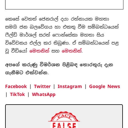
කෙසේ වෙතත් ජෙනරාල් දයා රත්නායක මහතා
සමගි ජන බලවේගය හා එකතු වීම සම්බන්ධයෙන්
ෆීල්ඩ් මාර්ශල් සරත් ෆොන්සේකා මහතා සිය
විවේචනය එල්ල කර තිබුණා. ඒ සම්බන්ධයෙන් පළ
වූ වීඩියෝ
මෙතනින්
සහ
මෙතනින්
.
අපගේ කරුණු විමර්ශන පිළිබඳ තොරතුරු දැන
ගැනීමට එක්වන්න
.
Facebook
|
Twitter
|
Instagram
|
Google News
|
TikTok
|
WhatsApp