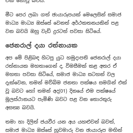
එක් නොවූ බවයි.
මීට පෙර ලබා ගත් ඡායාරූපයක් මෙලෙසින් සමාජ
මාධ්‍ය මාධ්‍ය ඔස්සේ වෙනත් අර්ථකතනයකින් පළ
වන බවයි ඔහු වැඩි දුරටත් පවසා සිටියේ.
ජෙනරාල් දයා රත්නායක
අප මේ පිළිබඳ හිටපු යුධ හමුදාපති ජෙනරාල් දයා
රත්නායක මහතාගෙන් ද, විමසීමක් කළ අතර ඒ
මහතා පවසා සිටියේ, සමාජ මාධ්‍ය සටහන් වල
දැක්වෙන, තමන් මව්බිම ජනතා පක්ෂය සමගින් එක්
වූ බවට හෝ තමන් අද(01) දිනයේ එම පක්ෂයේ
මූලස්ථානයට පැමිණි බවට පළ වන තොරතුරු
අසත්‍ය බවයි.
තමා හා දිලිත් ජයවීර යන අය යහළුවන් බවත්,
සමාජ මාධ්‍ය ඔස්සේ හුවමාරු වන ඡායාරූප මඟින්