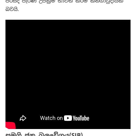
පිරිසද පැරණි උපක්‍රම භාවිත කිරීම කනගාටුදායක
බවයි.
සමගි ජන බලවේගය(SJB)