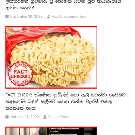
ලක්කරමින් හුවමාරු වූ නොමඟ යවන සුළු ඡායාරූපයේ
ඇත්ත කතාව!
November 30, 2023
Fact Crescendo Team
FACT CHECK: ක්ෂණික නූඩ්ල්ස් නො ඇලී පවත්වා ගැනීමට
සෘජුෆෝම් බඳුන් සෑදීමට යොදා ගන්න වැක්ස් එකතු
කරන්නේ නැත!
October 21, 2020
Sahan Perera