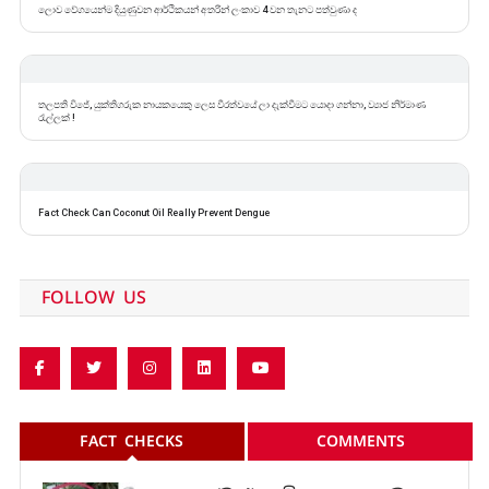
රියාද්හි ශ්‍රී ලංකා තානාපති කාර්යාලයේ ධර්ම පාසල තහනම් කළාද ?