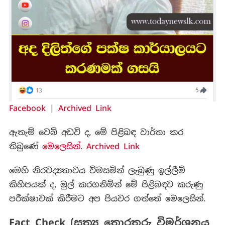
Facebook
|
Archived Link
ඇතැම් වෙබ් අඩවි ද, මේ පිළිබඳ වාර්තා කර
තිබුණේ
මෙලෙසින්
.
Archived Link
මෙහි නිරවද්‍යතාවය විමසමින් ලැබුණු ඉල්ලීම්
කිහිපයක් ද, මුල් කරගනිමින් මේ පිළිබඳව කරුණු
පරීක්ෂාවක් කිරීමට අප පියවර ගත්තේ මෙලෙසින්.
Fact Check (සත්‍ය තොරතුරු විමර්ශනය