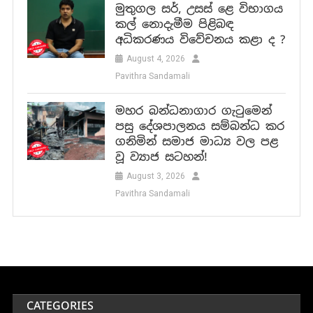
තලපති විජේ, යුක්තිගරුක නායකයෙකු ලෙස වීරත්වයේ ලා දැක්වීමට යොදා ගන්නා, ව්‍යාජ නිර්මාණ
රැල්ලක් !
Fact Check Can Coconut Oil Really Prevent Dengue