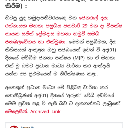
කිරීම) :
හිටපු යුද හමුදාපතිවරයකෙු වන
ජෙනරාල් දයා
රත්නායක මහතා පසුගිය ජනවාරි 29 වන දා විපක්ෂ
නායක සජිත් ප්‍රේමදාස මහතා හමුවී සමගි
ජනබලවේගය හා එක්වුණා
. මෙවන් පසුබිමක, දින
කිහිපයක් ඇතුළත ඔහු සජබයෙන් ඉවත් වී අද(01)
දිනයේ මව්බිම ජනතා පක්ෂය (MJP) හා ඒ මහතා
එක් වූ බවට ප්‍රධාන මාධ්‍ය වාර්තා කර ඇත්දැයි
යන්න අප ප්‍රථමයෙන් ම නිරීක්ෂණය කළා.
අනෙකුත් ප්‍රධාන මාධ්‍ය මේ පිළිබඳ වාර්තා කර
නොතිබුණත් අද(01) දිනයේ ‘අරුණ’ වේබ් අඩවියේ
මෙම පුවත පළ වී ඇති බව ට දැකගන්නට ලැබුණේ
මෙලෙසින්
.
Archived Link