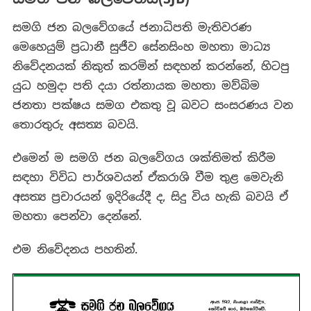
සමගි ජන බලවේගයේ ජනාධිපති මැතිවරණ
මෙහෙයුම් ප්‍රධානී සුජීව සේනසිංහ මහතා මාධ්‍ය
නිවේදනයක් නිකුත් කරමින් සඳහන් කරන්නේ, හිටපු
යුධ හමුදා පති දයා රත්නායක මහතා මව්බිම
ජනතා පක්ෂය සමග එකතු වූ බවට සංසරණය වන
තොරතුරු අසත්‍ය බවයි.
එමෙන් ම සමගි ජන බලවේගය ශක්තිමත් කිරීම
සඳහා විවිධ පාර්ශවයන් ඒකරාශි වීම තුළ මෙවැනි
අසත්‍ය ප්‍රචාරයන් ඉදිරියේදී ද, සිදු විය හැකි බවයි ඒ
මහතා පෙන්වා දෙන්නේ.
එම නිවේදනය පහතින්.