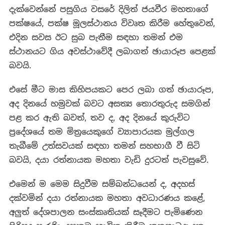
දැක්වෙන්නේ පසුගිය වසරේ දිලිත් ජයවීර මහතාගේ
පක්ෂයේ, පක්ෂ මූලස්ථානය විවෘත කිරීම හේතුවෙන්,
එදින සවස ඊට සුබ පැතීම සඳහා තමන් එම
ස්ථානයට ගිය අවස්ථාවේදී ලබාගත් ඡායාරූප පෙළක්
බවයි.
එසේ මීට මාස කිහිපයකට පෙර ලබා ගත් ඡායාරූප,
අද දිනයේ හමුවක් බවට අසත්‍ය තොරතුරුද සමගින්
පළ කර ඇති බවත්, තව ද, අද දිනයේ කුරුවිට
ප්‍රදේශයේ තම මිත්‍රයෙකුගේ ව්‍යාපාරයක මුල්ගල
තැබීමේ උත්සවයක් සඳහා තමන් සහභාගී වී සිටි
බවයි, දයා රත්නායක මහතා වැඩි දුරටත් පැවසුවේ.
එමෙන් ම මෙම සිදුවීම සම්බන්ධයෙන් ද, අදහස්
දක්වමින් දයා රත්නායක මහතා අවධාරණය කළේ,
අලුත් දේශපාලන සංස්කෘතියක් සෑදීමට පැමිණෙන