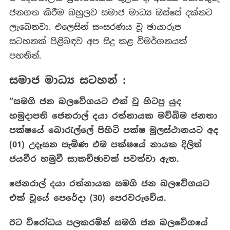
ජනගත කිරීම බහුලව සමාජ මාධ්‍ය ඔස්සේ දක්නට
ලැබෙනවා. එලෙසින් සංසරණය වූ ඡායාරූප
සටහනක් පිළිබඳව අප සිදු කළ විමර්ශනයක්
පහතින්.
සමාජ මාධ්‍ය සටහන් :
“සමගි ජන බලවේගයට එක් වූ හිටපු යුද
හමුදාපති ජෙනරාල් දයා රත්නායක මව්බිම ජනතා
පක්ෂයේ බොරැල්ලේ පිහිටි පක්ෂ මූලස්ථානයට අද
(01) උදෑසන පැමිණ එම පක්ෂයේ නායක දිලිත්
ජයවීර හමුවී සාකච්ඡාවක් පවත්වා ඇත.
‌‌ජෙනරාල් දයා රත්නායක සමගි ජන බලවේගයට
එක් වූයේ පෙරේදා (
30)
පෙරවරුවේය.
ඊට විරෝධය පලකරමින් සමගි ජන බලවේගයේ