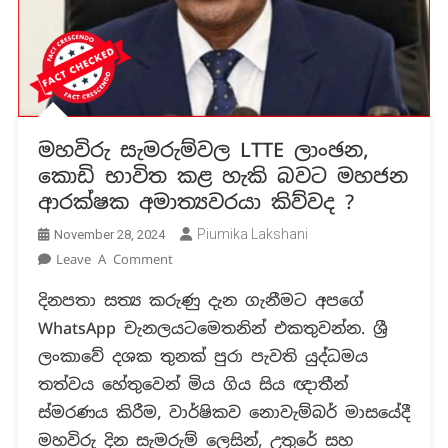
මහවිරු සැමරුම්වල LTTE ලාංඡන,
කොඩි භාවිත කළ හැකි බවට මහජන
ආරක්ෂක අමාත්‍යවරයා කිව්වද ?
Piumika Lakshani
November 28, 2024
On
Leave A Comment
මහවිරු
දිනපතා සත්‍ය කරුණු දැන ගැනීමට අපගේ
සැමරුම්වල
WhatsApp චැනලයටමෙතනින් එකතුවන්න. ශ්‍රී
LTTE
ලාංඡන,
ලංකාවේ දශක තුනක් පුරා පැවති යුද්ධමය
කොඩි
තත්වය හේතුවෙන් මිය ගිය සිය ඥාතීන්
භාවිත
ස්මරණය කිරීම, වාර්ෂිකව නොවැම්බර් මාසයේදී
කළ
මහවිරු දින සැමරුම් ලෙසින්, උතුරේ සහ
හැකි