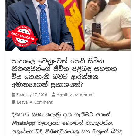
පාතාලෙ වෙනුවෙන් පෙනී සිටින
නීතිඥයින්ගේ ජීවිත පිළිබඳ සහතික
විය නොහැකි බවට ආරක්ෂක
අමාත්‍යගෙන් ප්‍රකාශයක්?
Pavithra Sandamali
February 17, 2026
On
Leave A Comment
පාතාලෙ
දිනපතා සත්‍ය කරුණු දැන ගැනීමට අපගේ
වෙනුවෙන්
WhatsApp චැනලයට මෙතනින් එකතුවන්න.
පෙනී
සිටින
අකුරේගොඩදී නීතිඥවරයෙකු සහ ඔහුගේ බිරිඳ