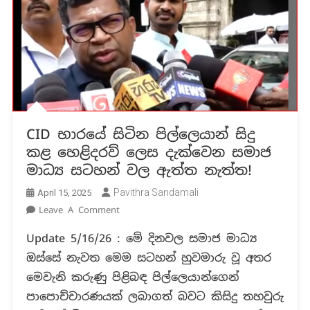
CID භාරයේ සිටින පිල්ලෙයාන් සිදු
කළ හෙළිදරව් ලෙස දැක්වෙන සමාජ
මාධ්‍ය සටහන් වල ඇත්ත නැත්ත!
Pavithra Sandamali
April 15, 2025
On
Leave A Comment
CID
Update 5/16/26 : මේ දිනවල සමාජ මාධ්‍ය
භාරයේ
ඔස්සේ නැවත මෙම සටහන් හුවමාරු වූ අතර
සිටින
පිල්ලෙයාන්
මෙවැනි කරුණු පිළිබඳ පිල්ලෙයාන්ගෙන්
සිදු
පාපොච්චාරණයක් ලබාගත් බවට කිසිදු තහවුරු
කළ