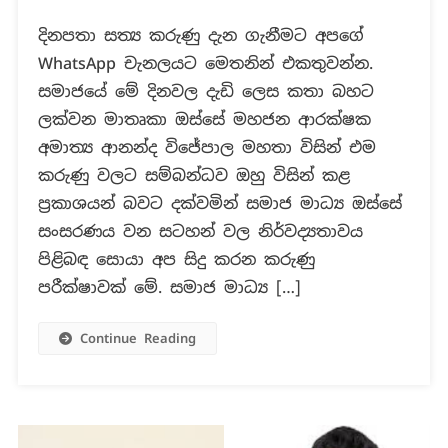
ජනරාල්
දිනපතා සත්‍ය කරුණු දැන ගැනීමට අපගේ
කමල්
WhatsApp චැනලයට මෙතනින් එකතුවන්න.
ගුණරත්නට
විරුද්ධව
සමාජයේ මේ දිනවල දැඩි ලෙස කතා බහට
පරීක්ෂණ
ලක්වන මාතෘකා ඔස්සේ මහජන ආරක්ෂක
කිරීමට
අමාත්‍ය ආනන්ද විජේපාල මහතා විසින් එම
නියමිත
කරුණු වලට සම්බන්ධව ඔහු විසින් කළ
බවට
ආරක්ෂක
ප්‍රකාශයන් බවට දක්වමින් සමාජ මාධ්‍ය ඔස්සේ
අමාත්‍යගෙන්
සංසරණය වන සටහන් වල නිර්වද්‍යතාවය
ප්‍රකාශයක්?
පිළිබඳ සොයා අප සිදු කරන කරුණු
පරීක්ෂාවක් මේ. සමාජ මාධ්‍ය […]
Continue Reading