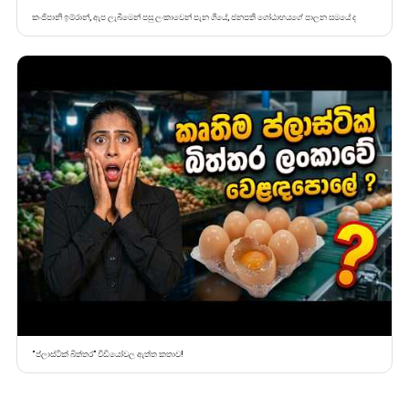
කංජිපානි ඉම්රාන්, ඇප ලැබීමෙන් පසු ලංකාවෙන් පැන ගියේ, ජනපති ගෝඨාභයගේ පාලන සමයේ ද
“ප්ලාස්ටික් බිත්තර” වීඩියෝවල ඇත්ත කතාව!