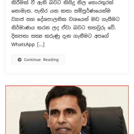
කිරීමක් වී ඇති බවට කිසිදු නිල තොරතුරක්
හෙළිදරව්
නොමැත. පැතිර යන කතා සම්පූර්ණයෙන්ම
ලෙස
දැක්වෙන
ව්‍යාජ සහ දේශපාලනික වශයෙන් මඩ ගැසීමට
සමාජ
නිර්මාණය කරන ලද ඒවා බව‍ට තහවුරු වේ.
මාධ්‍ය
දිනපතා සත්‍ය කරුණු දැන ගැනීමට අපගේ
සටහන්
WhatsApp […]
වල
ඇත්ත
Continue Reading
නැත්ත!