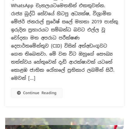
WhatsApp චැනලයටමෙතනින් එකතුවන්න.
සම්බන්ධය
මැති
රාජ්‍ය බුද්ධි සේවයේ හිටපු අධ්‍යක්ෂ, විශ්‍රාමික
ඇමතිවරුන
මේජර් ජනරාල් සුරේෂ් සලේ මහතා 2019 පාස්කු
කරන
ඉරුදින ප්‍රහාරයට සම්බන්ධ බවට එල්ල වූ
ලද
චෝදනා මත අපරාධ පරීක්ෂණ
ප්‍රකාශ
ලෙස
දෙපාර්තමේන්තුව (CID) විසින් අත්අඩංගුවට
හුවමාරුව
ගෙන තිබෙනවා. මේ වන විට ඔහුගේ සෞඛ්‍ය
නොමග
තත්ත්වය හේතුවෙන් දැඩි ආරක්ෂාවක් යටතේ
යවන
කොළඹ ජාතික රෝහලේ ප්‍රතිකාර ලබමින් සිටී.
සුළු
මෙවන් […]
සටහන්!
Continue Reading