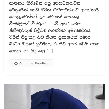
නීතිඥයින්ගේ
ඝාතනය කිරීමෙන් පසු අපරාධකරුවන්
ජීවිත
වෙනුවෙන් පෙනී සිටින නීතිඥවරුන්ට ආරක්ෂාව
පිළිබඳ
නොලැබෙන්නේ දැයි බොහෝ දෙනෙකු
සහතික
විය
විමසිලිමත් වී තිබුණා. මේ අතර මෙම
නොහැකි
නීතිඥවරුන් පිළිබඳ ආරක්ෂක අමාත්‍යවරයා
බවට
විසින් සිදු කළ බව කියන ප්‍රකාශයක් සමාජ
ආරක්ෂක
මාධ්‍ය ඔස්සේ හුවමාරු වී තිබූ අතර මෙහි සත්‍ය
අමාත්‍යගෙන්
සොයා අප සිදු කළ […]
ප්‍රකාශයක්?
Continue Reading