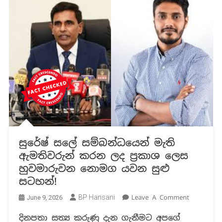
සුරේෂ් සලේ සම්බන්ධයෙන් මැති
ඇමතිවරුන් කරන ලද ප්‍රකාශ ලෙස
හුවමාරුවන නොමග යවන සුළු
සටහන්!
On
BP Hansani
Leave A Comment
June 9, 2026
සුරේෂ්
දිනපතා සත්‍ය කරුණු දැන ගැනීමට අපගේ
සලේ