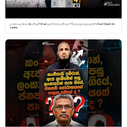
ලංකාව ලෝකයේ 4වැනියාද? Viral වුණ "හතරවෙනි තැන" පිටුපස සැඟවුණු ඇත්ත! | Fact Check Sri
Lanka