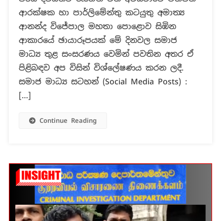
ලංකාවට
ආරක්ෂක හා පාර්ලිමේන්තු කටයුතු අමාත්‍ය
රැගෙන
ආනන්ද විජේපාල මහතා පොළොව සිඹින
ඒමේ
දී
ආකාරයේ ඡායාරූපයක් මේ දිනවල සමාජ
පොළොව
මාධ්‍ය තුළ සංසරණය වෙමින් පවතින අතර ඒ
සිප
පිළිබඳව අප විසින් විශ්ලේෂණය කරන ලදී.
ගත්තා
සමාජ මාධ්‍ය සටහන් (Social Media Posts) :
ද?
[…]
Continue Reading