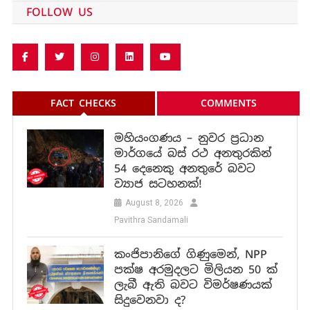
FOLLOW US
FACT CHECKS
COMMENTS
මහියංගණය – නුවර ප්‍රධාන
මාර්ගයේ බස් රථ අනතුරකින්
54 දෙනෙකු අනතුරේ බවට
ව්‍යාජ සටහනක්!
August 8, 2026
Pavithra Sandamali
කංජිපානිගේ ගිණුමෙන්, NPP
පක්ෂ අරමුදලට මිලියන 50 ක්
ලැබී ඇති බවට විමර්ෂණයක්
සිදුවෙනවා ද?