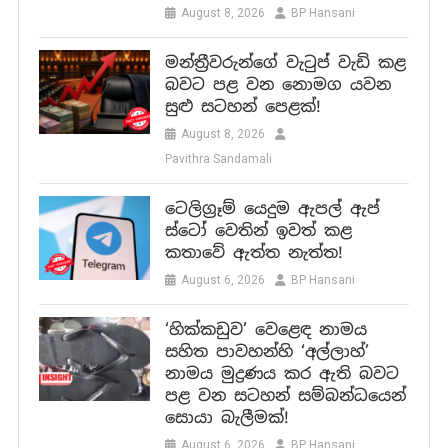
August 8, 2026
BP Hansani
මන්ත්‍රීවරුන්ගේ වැටුප් වැඩි කළ
බවට පළ වන නොමග යවන
සුළු සටහන් පෙළක්!
August 8, 2026
Pavithra Sandamali
ටෙලිග්‍රෑම් යෙදුම ඇපල් ඇප්
ස්ටෝ වෙතින් ඉවත් කළ
කතාවේ ඇත්ත නැත්ත!
August 6, 2026
BP Hansani
‘හික්කඩුව’ වෙළෙඳ නාමය
සහිත පාවහන්හි ‘අල්ලාහ්’
නාමය මුද්‍රණය කර ඇති බවට
පළ වන සටහන් සම්බන්ධයෙන්
සොයා බැලීමක්!
August 6, 2026
BP Hansani