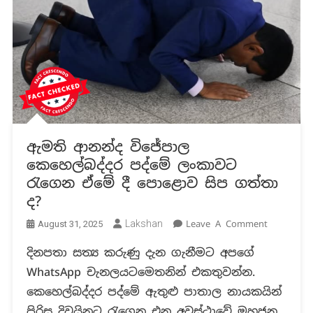
ඇමති ආනන්ද විජේපාල
කෙහෙල්බද්දර පද්මේ ලංකාවට
රැගෙන ඒමේ දී පොළොව සිප ගත්තා
ද?
On
Lakshan
Leave A Comment
August 31, 2025
ඇමති
දිනපතා සත්‍ය කරුණු දැන ගැනීමට අපගේ
ආනන්ද
WhatsApp චැනලයටමෙතනින් එකතුවන්න.
විජේපාල
කෙහෙල්බද
කෙහෙල්බද්දර පද්මේ ඇතුළු පාතාල නායකයින්
පද්මේ
පිරිස දිවයිනට රැගෙන එන අවස්ථාවේ මහජන