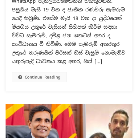
WhatsApp චැනලයටමෙතනින් එකතුවන්න.
වැසුම්
නොමැතිව
පසුගිය මැයි 19 වන ද ජාතික රණවිරු සැමරුම
යතුරුපැදි
යෙදී තිබුණි. එසේම මැයි 18 වන දා යුද්ධයෙන්
පැද
මියගිය උතුරේ වැසියන් සිහිපත් කිරීම සඳහා
වූ
විවිධ සැමරුම්, දමිළ ජන කොටස් අතර ද
තරුණයන
සම්බන්ධ
සංවිධානය වී තිබිණි. මෙම සැමරුම් අතරතුර
නොමග
උතුරේ තරුණයින් පිරිසක් හිස් වැසුම් නොමැතිව
යවන
යතුරුපැදි ධාවනය කළ අතර, හිස් […]
සුළු
සටහනක්!
Continue Reading