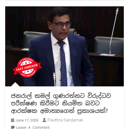
ජනරාල් කමල් ගුණරත්නට විරුද්ධව
පරීක්ෂණ කිරීමට නියමිත බවට
ආරක්ෂක අමාත්‍යගෙන් ප්‍රකාශයක්?
Pavithra Sandamali
June 17, 2026
On
Leave A Comment