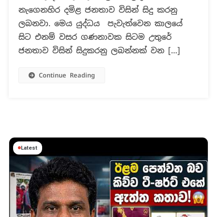
බවට
නැගෙනහිර දමිළ ජනතාව විසින් සිදු කරනු
මහජන
ලබනවා. මෙය යුද්ධය පැවැත්වෙන කාලයේ
ආරක්ෂක
සිට එනම් වසර ගණනාවක සිටම උතුරේ
අමාත්‍යවරයා
ජනතාව විසින් සිදුකරනු ලබන්නක් වන […]
කිව්වද
?
Continue Reading
Latest