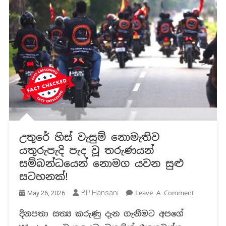
උතුරේ හිස් වැසුම් නොමැතිව
යතුරුපැදි පැද වූ තරුණයන්
සම්බන්ධයෙන් නොමග යවන සුළු
සටහනක්!
On
BP Hansani
Leave A Comment
May 26, 2026
උතුරේ
දිනපතා සත්‍ය කරුණු දැන ගැනීමට අපගේ
හිස්