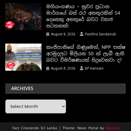
මහියංගණය – නුවර ප්‍රධාන
මාර්ගයේ බස් රථ අනතුරකින් 54
දෙනෙකු අනතුරේ බවට ව්‍යාජ
සටහනක්!
August 8, 2026
Pavithra Sandamali
කංජිපානිගේ ගිණුමෙන්, NPP පක්ෂ
අරමුදලට මිලියන 50 ක් ලැබී ඇති
බවට විමර්ෂණයක් සිදුවෙනවා ද?
August 8, 2026
BP Hansani
ARCHIVES
Archives
Fact Crescendo Sri Lanka
|
Theme: News Portal by
Mystery