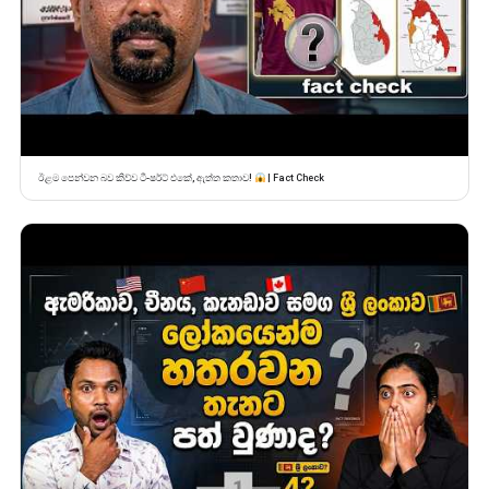
ඊළම පෙන්වන බව කිව්ව ටී-ෂර්ට් එකේ, ඇත්ත කතාව!
| Fact Check