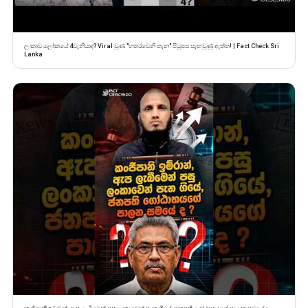
ලංකාව ලෝකයේ 4වැනියාද? Viral වුණ "හතරවෙනි තැන" පිටුපස සැඟවුණු ඇත්ත! | Fact Check Sri
Lanka