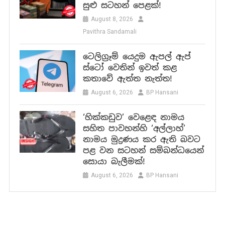
සුළු සටහන් පෙළක්!
August 8, 2026
Pavithra Sandamali
ටෙලිග්‍රෑම් යෙදුම ඇපල් ඇප්
ස්ටෝ වෙතින් ඉවත් කළ
කතාවේ ඇත්ත නැත්ත!
August 6, 2026
BP Hansani
‘හික්කඩුව’ වෙළෙඳ නාමය
සහිත පාවහන්හි ‘අල්ලාහ්’
නාමය මුද්‍රණය කර ඇති බවට
පළ වන සටහන් සම්බන්ධයෙන්
සොයා බැලීමක්!
August 6, 2026
BP Hansani