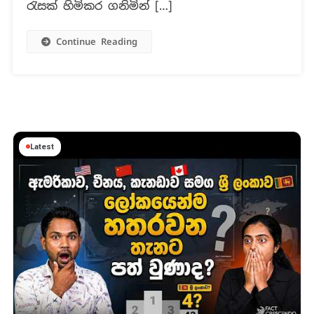
රැසක් හිමිකර ගනිමින් […]
Continue Reading
Latest