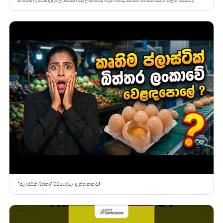
කංජිපානි ඉම්රාන්, ඇප ලැබීමෙන් පසු ලංකාවෙන් පැන ගියේ, ජනපති ගෝඨාභයගේ පාලන සමයේ ද
“ප්ලාස්ටික් බිත්තර” වීඩියෝවල ඇත්ත කතාව!