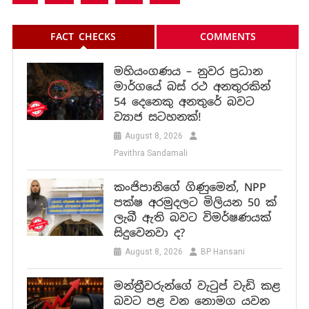
FACT CHECKS
COMMENTS
මහියංගණය – නුවර ප්‍රධාන
මාර්ගයේ බස් රථ අනතුරකින්
54 දෙනෙකු අනතුරේ බවට
ව්‍යාජ සටහනක්!
August 8, 2026
Pavithra Sandamali
කංජිපානිගේ ගිණුමෙන්, NPP
පක්ෂ අරමුදලට මිලියන 50 ක්
ලැබී ඇති බවට විමර්ෂණයක්
සිදුවෙනවා ද?
August 8, 2026
BP Hansani
මන්ත්‍රීවරුන්ගේ වැටුප් වැඩි කළ
බවට පළ වන නොමග යවන