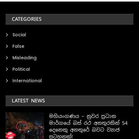
CATEGORIES
Social
False
Misleading
Political
International
LATEST NEWS
මහියංගණය – නුවර ප්‍රධාන
මාර්ගයේ බස් රථ අනතුරකින් 54
දෙනෙකු අනතුරේ බවට ව්‍යාජ
සටහනක්!