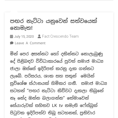
පඟර නැට්ටා යනුවෙන් සත්වයෙක්
නොමැත!
Fact Crescendo Team
July 15, 2020
On
Leave A Comment
පඟර
මින් පෙර අසන්නට හෝ දකින්නට නොලැබුණු
නැට්ටා
දේ පිළිබඳව විවිධාකාරයේ පුවත් සමාජ මාධ්‍ය
යනුවෙන්
සත්වයෙක්
ජාලා ඔස්සේ ඉදිරිපත් කරනු දැක ගන්නට
නොමැත!
ලැබේ. පරිසරය, ශාක සහ සතුන් මෙයින්
සුවිශේෂ ස්ථානයක් හිමිකර ගනී. සමාජ මාධ්‍ය
සටහන් “පඟර නැට්ටා කිව්වට දැකලා තිබුනේ
නෑ නේද ඔන්න බලාගන්න” තේමාවෙන්
සේයාරුවක් සහිතව LK tv නමැති ෆේස්බුක්
පිටුවක ඉදිරිපත්ව තිබූ සටහනක්, ප්‍රතිචාර