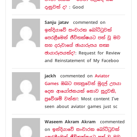
දැනුවත් ද?
: Good
Sanju jatav
commented on
ඉන්දියාවේ සංචාරක බෝට්ටුවක්
පෙරළීමෙන් ජීවිතක්ෂයට පත් වූ මව
සහ දරුවාගේ ඡායාරූපය සත්‍ය
ඡායාරූපයක්ද?
: Request for Review
and Reinstatement of My Faceboo
jackh
commented on
Aviator
Games ඔබට පහසුවෙන් මුදල් උපයා
දෙන ආයෝජනයක් නොව සූදුවකි,
ප්‍රවේශම් වන්න!
: Most content I've
seen about aviator games just sc
Waseem Akram Akram
commented
on
ඉන්දියාවේ සංචාරක බෝට්ටුවක්