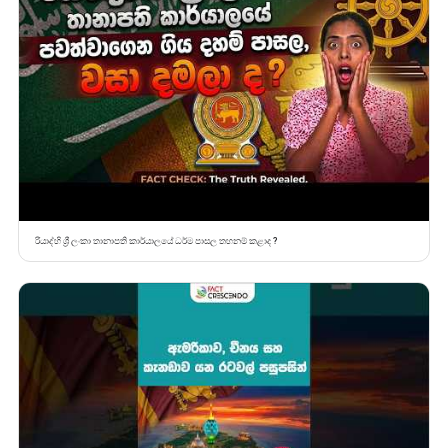
රියාද්හි ශ්‍රී ලංකා තානාපති කාර්යාලයේ ධර්ම පාසල තහනම් කළාද ?