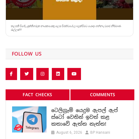
තලපති විජේ, යුක්තිගරුක නායකයෙකු ලෙස වීරත්වයේ ලා දැක්වීමට යොදා ගන්නා, ව්‍යාජ නිර්මාණ
රැල්ලක් !
FOLLOW US
FACT CHECKS
COMMENTS
ටෙලිග්‍රෑම් යෙදුම ඇපල් ඇප්
ස්ටෝ වෙතින් ඉවත් කළ
කතාවේ ඇත්ත නැත්ත!
August 6, 2026
BP Hansani