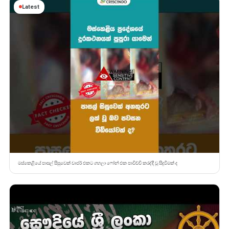
Latest
මස්කෙළියේ පාසල් සිසුවෙක් චාජර් එකට ගහලා ෆෝන් එක පාවිච්චි කරද්දී වූ සිදුවීමක් ද