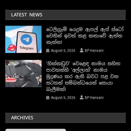
LATEST NEWS
ටෙලිග්‍රෑම් යෙදුම ඇපල් ඇප් ස්ටෝ
වෙතින් ඉවත් කළ කතාවේ ඇත්ත
නැත්ත!
August 6, 2026
BP Hansani
‘හික්කඩුව’ වෙළෙඳ නාමය සහිත
පාවහන්හි ‘අල්ලාහ්’ නාමය
මුද්‍රණය කර ඇති බවට පළ වන
සටහන් සම්බන්ධයෙන් සොයා
බැලීමක්!
August 6, 2026
BP Hansani
ARCHIVES