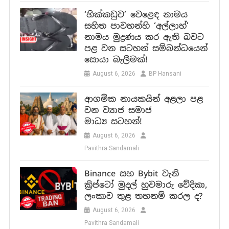
‘හික්කඩුව’ වෙළෙඳ නාමය
සහිත පාවහන්හි ‘අල්ලාහ්’
නාමය මුද්‍රණය කර ඇති බවට
පළ වන සටහන් සම්බන්ධයෙන්
සොයා බැලීමක්!
August 6, 2026
BP Hansani
ආගමික නායකයින් අළලා පළ
වන ව්‍යාජ සමාජ
මාධ්‍ය සටහන්!
August 6, 2026
Pavithra Sandamali
Binance සහ Bybit වැනි
ක්‍රිප්ටෝ මුදල් හුවමාරු වේදිකා,
ලංකාව තුළ තහනම් කරල ද?
August 6, 2026
Pavithra Sandamali