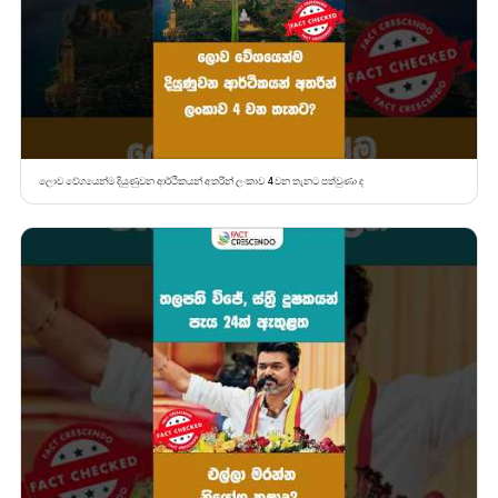
ලොව වේගයෙන්ම දියුණුවන ආර්ථිකයන් අතරින් ලංකාව 4 වන තැනට පත්වුණා ද