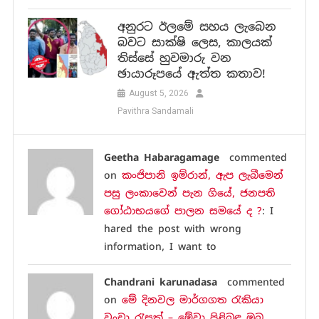
අනුරට ඊලමේ සහය ලැබෙන
බවට සාක්ෂි ලෙස, කාලයක්
තිස්සේ හුවමාරු වන
ඡායාරූපයේ ඇත්ත කතාව!
August 5, 2026
Pavithra Sandamali
Geetha Habaragamage
commented
on
කංජිපානි ඉම්රාන්, ඇප ලැබීමෙන්
පසු ලංකාවෙන් පැන ගියේ, ජනපති
ගෝඨාභයගේ පාලන සමයේ ද ?
: I
hared the post with wrong
information, I want to
Chandrani karunadasa
commented
on
මේ දිනවල මාර්ගගත රැකියා
වංචා රැසක් – මේවා පිළිබඳ ඔබ