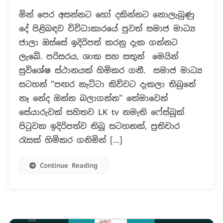
පඟර
මින් පෙර අසන්නට හෝ දකින්නට නොලැබුණු
නැට්ටා
දේ පිළිබඳව විවිධාකාරයේ පුවත් සමාජ මාධ්‍ය
යනුවෙන්
සත්වයෙක්
ජාලා ඔස්සේ ඉදිරිපත් කරනු දැක ගන්නට
නොමැත!
ලැබේ. පරිසරය, ශාක සහ සතුන් මෙයින්
සුවිශේෂ ස්ථානයක් හිමිකර ගනී. සමාජ මාධ්‍ය
සටහන් “පඟර නැට්ටා කිව්වට දැකලා තිබුනේ
නෑ නේද ඔන්න බලාගන්න” තේමාවෙන්
සේයාරුවක් සහිතව LK tv නමැති ෆේස්බුක්
පිටුවක ඉදිරිපත්ව තිබූ සටහනක්, ප්‍රතිචාර
රැසක් හිමිකර ගනිමින් […]
Continue Reading