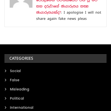
පෙරළීමෙන් ජීවිතක්ෂයට පත් වූ මව
සහ දරුවාගේ ඡායාරූපය සත්‍ය
ඡායාරූපයක්ද?
: I apologise I will not
share again fake news pleas
CATEGORIES
Social
False
Misleading
Political
International