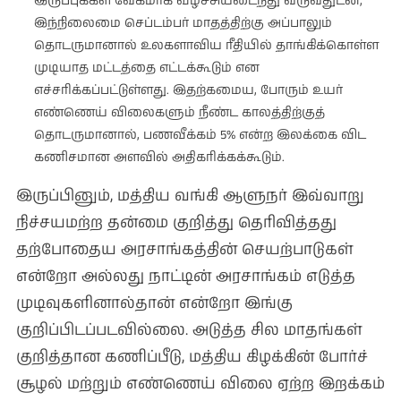
இருப்புக்கள் வேகமாக வீழ்ச்சியடைந்து வருவதுடன்,
இந்நிலைமை செப்டம்பர் மாதத்திற்கு அப்பாலும்
தொடருமானால் உலகளாவிய ரீதியில் தாங்கிக்கொள்ள
முடியாத மட்டத்தை எட்டக்கூடும் என
எச்சரிக்கப்பட்டுள்ளது. இதற்கமைய, போரும் உயர்
எண்ணெய் விலைகளும் நீண்ட காலத்திற்குத்
தொடருமானால், பணவீக்கம் 5% என்ற இலக்கை விட
கணிசமான அளவில் அதிகரிக்கக்கூடும்.
இருப்பினும், மத்திய வங்கி ஆளுநர் இவ்வாறு
நிச்சயமற்ற தன்மை குறித்து தெரிவித்தது
தற்போதைய அரசாங்கத்தின் செயற்பாடுகள்
என்றோ அல்லது நாட்டின் அரசாங்கம் எடுத்த
முடிவுகளினால்தான் என்றோ இங்கு
குறிப்பிடப்படவில்லை. அடுத்த சில மாதங்கள்
குறித்தான கணிப்பீடு, மத்திய கிழக்கின் போர்ச்
சூழல் மற்றும் எண்ணெய் விலை ஏற்ற இறக்கம்