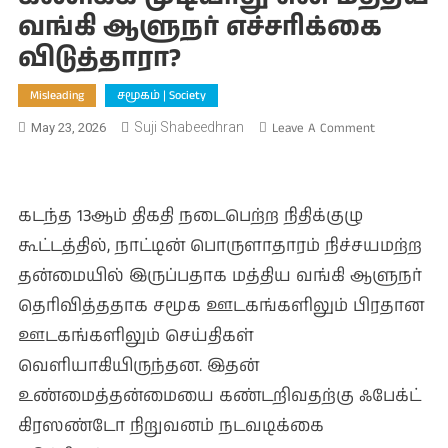
வங்கி ஆளுநர் எச்சரிக்கை
விடுத்தாரா?
Misleading
சமூகம் | Society
On
Suji Shabeedhran
Leave A Comment
May 23, 2026
எதிர்காலம்
நிச்சயமற்ற
அடுத்த
கடந்த 13ஆம் திகதி நடைபெற்ற நிதிக்குழு
3
மாதங்கள
கூட்டத்தில், நாட்டின் பொருளாதாரம் நிச்சயமற்ற
கணிக்க
தன்மையில் இருப்பதாக மத்திய வங்கி ஆளுநர்
முடியாது
தெரிவித்ததாக சமூக ஊடகங்களிலும் பிரதான
என
ஊடகங்களிலும் செய்திகள்
மத்திய
வங்கி
வெளியாகியிருந்தன. இதன்
ஆளுநர்
உண்மைத்தன்மையை கண்டறிவதற்கு ஃபேக்ட்
எச்சரிக்க
கிரஸண்டோ நிறுவனம் நடவடிக்கை
விடுத்தாரா