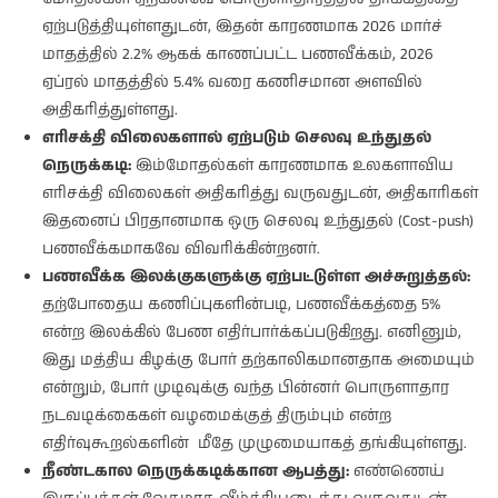
ஏற்படுத்தியுள்ளதுடன், இதன் காரணமாக 2026 மார்ச்
மாதத்தில் 2.2% ஆகக் காணப்பட்ட பணவீக்கம், 2026
ஏப்ரல் மாதத்தில் 5.4% வரை கணிசமான அளவில்
அதிகரித்துள்ளது.
எரிசக்தி விலைகளால் ஏற்படும் செலவு உந்துதல்
நெருக்கடி:
இம்மோதல்கள் காரணமாக உலகளாவிய
எரிசக்தி விலைகள் அதிகரித்து வருவதுடன், அதிகாரிகள்
இதனைப் பிரதானமாக ஒரு செலவு உந்துதல் (Cost-push)
பணவீக்கமாகவே விவரிக்கின்றனர்.
பணவீக்க இலக்குகளுக்கு ஏற்பட்டுள்ள அச்சுறுத்தல்:
தற்போதைய கணிப்புகளின்படி, பணவீக்கத்தை 5%
என்ற இலக்கில் பேண எதிர்பார்க்கப்படுகிறது. எனினும்,
இது மத்திய கிழக்கு போர் தற்காலிகமானதாக அமையும்
என்றும், போர் முடிவுக்கு வந்த பின்னர் பொருளாதார
நடவடிக்கைகள் வழமைக்குத் திரும்பும் என்ற
எதிர்வுகூறல்களின் மீதே முழுமையாகத் தங்கியுள்ளது.
நீண்டகால நெருக்கடிக்கான ஆபத்து:
எண்ணெய்