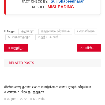
Suji Shabeedharan
FACT CHECK BY:
MISLEADING
RESULT:
Tagged
ஆளுநர்
நந்தலால் வீரசிங்க
பணவீக்கம்
பொருளாதாரம்
மத்திய வங்கி
Post
மஹிந்த, நாமலுடன் சீமான் வாகனத்தில் பயணித்ததாக பகிரப்படும் படம் உண்மையா?
2.5 மில்லியன் டொலர் சைபர் திருட்டு குறித்து விசாரிக்க அமெரிக்க FBI குழு இலங்கை வந்துள்ளதா?
navigation
RELATED POSTS
இவ்வளவு தான் உலக வாழ்க்கை என பரவும் வீடியோ
உண்மையில் நடந்ததா?
August 1, 2022
S G Prabu