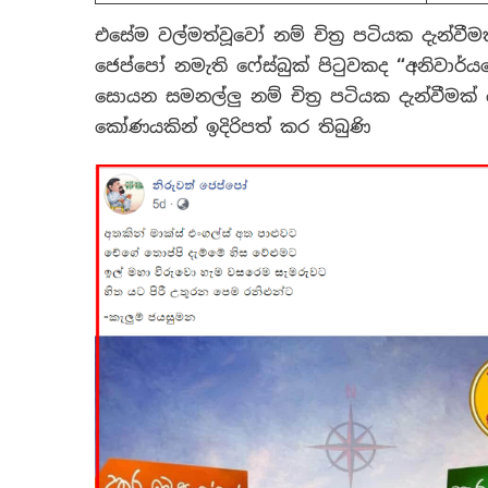
එසේම වල්මත්වූවෝ නම් චිත්‍ර පටියක දැන්ව
ජෙප්පෝ නමැති ෆේස්බුක් පිටුවකද
“
අනිවාර්යය
සොයන සමනල්ලු නම් චිත්‍ර පටියක දැන්වීම
කෝණයකින් ඉදිරිපත් කර තිබුණි