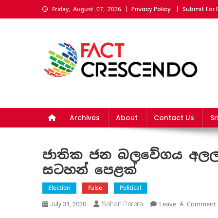
Skip
Privacy Policy
Submit For
Friday, August 07, 2026
to
content
Fact Crescendo Sri La
The fact behind every news!
Archives
About
Contact Us
Sr
ජාතික ජන බලවේගය අලලා
සටහන් පෙළක්
Election
False
Political
Sahan Perera
Leave A Comment
July 31, 2020