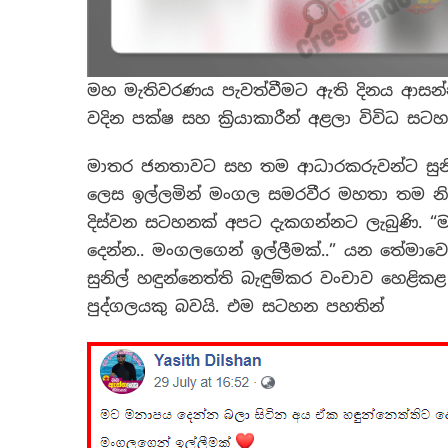
මහ මැතිවරණය පැවත්වීමට ඇති දිනය ආසන්
වදින පක්ෂ සහ ක්‍රියාකාරීන් අළලා විවිධ සට
මාතර ජනතාවට සහ තම ආධාරකරුවන්ට සුනිල
ලෙස ඉල්ලමින් මංගල සමරවීර මහතා තම නි
දිස්වන සටහනක් අපට දැකගන්නට ලැබුණි. “
දෙන්න.. මංගලගෙන් ඉල්ලීමක්..” යන තේමාව
සුනිල් හඳුන්නෙත්ති බැඳුම්කර වංචාව හෙළිකළ 
පුද්ගලයකු බවයි. එම සටහන පහතින්