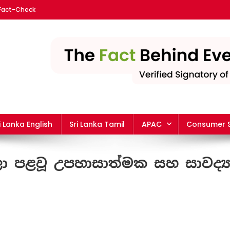
 Fact-Check
nka | The leading fact-chec
i Lanka English
Sri Lanka Tamil
APAC
Consumer S
 පළවූ උපහාසාත්මක සහ සාවද්‍
On
ජාතික