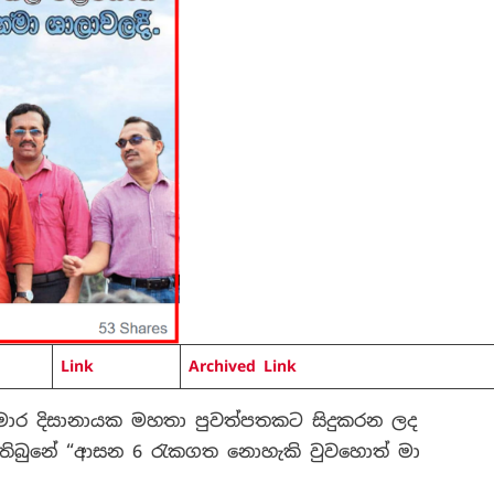
Link
Archived Link
ාර දිසානායක මහතා පුවත්පතකට සිදුකරන ලද
 තිබුනේ “ආසන 6 රැකගත නොහැකි වුවහොත් මා