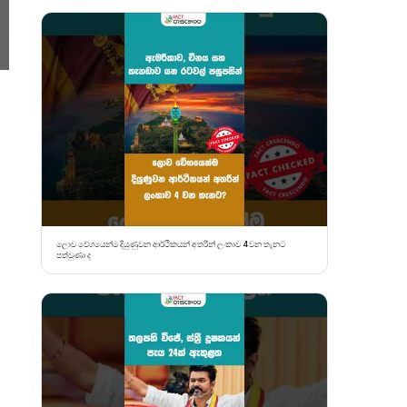
ලොව වේගයෙන්ම දියුණුවන ආර්ථිකයන් අතරින් ලංකාව 4 වන තැනට
පත්වුණා ද