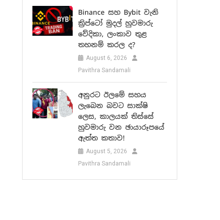
Binance සහ Bybit වැනි
ක්‍රිප්ටෝ මුදල් හුවමාරු
වේදිකා, ලංකාව තුළ
තහනම් කරල ද?
August 6, 2026
Pavithra Sandamali
අනුරට ඊලමේ සහය
ලැබෙන බවට සාක්ෂි
ලෙස, කාලයක් තිස්සේ
හුවමාරු වන ඡායාරූපයේ
ඇත්ත කතාව!
August 5, 2026
Pavithra Sandamali