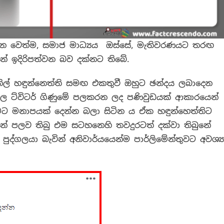
න වෙත්ම, සමාජ මාධ්‍යය ඔස්සේ, මැතිවරණයට තරඟ
හන් ඉදිරිපත්වන බව දක්නට තිබේ.
් හඳුන්නෙත්ති සමඟ එකතුවී ඔහුට ඡන්දය ලබාදෙන
ල ට්විටර් ගිණුමේ පලකරන ලද පණිවුඩයක් ආකාරයෙන්
මට මනාපයක් දෙන්න බලා සිටින ය ඒක හඳුන්හෙත්තිට
ෙන් පලව තිබු එම සටහනෙහි තවදුරටත් දක්වා තිබුනේ
පුද්ගලයා බැවින් අනිවාර්යයෙන්ම පාර්ලිමේන්තුවට අවශ්‍ය