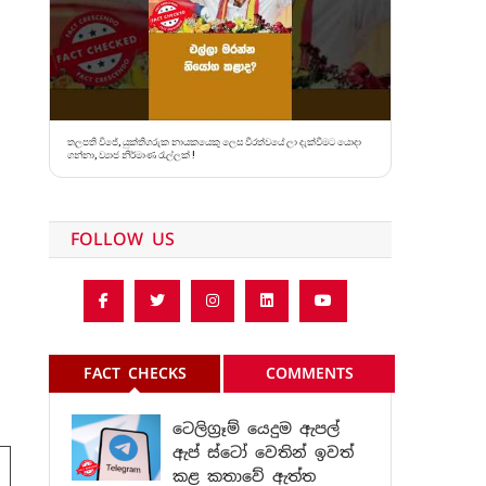
තලපති විජේ, යුක්තිගරුක නායකයෙකු ලෙස වීරත්වයේ ලා දැක්වීමට යොදා
ගන්නා, ව්‍යාජ නිර්මාණ රැල්ලක් !
FOLLOW US
FACT CHECKS
COMMENTS
ටෙලිග්‍රෑම් යෙදුම ඇපල්
ඇප් ස්ටෝ වෙතින් ඉවත්
කළ කතාවේ ඇත්ත