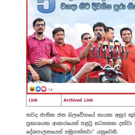
Link
Archived Link
තවද ජාතික ජන බලවේගයේ නායක අනුර කුම
ප්‍රකාශයක ආකාරයෙන් පළවූ සටහනක දක්වා
දේශපාලනයෙන් සමුගන්නවා” යනුවෙනි.