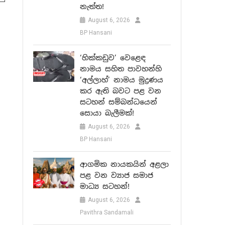
නැත්ත!
August 6, 2026
BP Hansani
‘හික්කඩුව’ වෙළෙඳ
නාමය සහිත පාවහන්හි
‘අල්ලාහ්’ නාමය මුද්‍රණය
කර ඇති බවට පළ වන
සටහන් සම්බන්ධයෙන්
සොයා බැලීමක්!
August 6, 2026
BP Hansani
ආගමික නායකයින් අළලා
පළ වන ව්‍යාජ සමාජ
මාධ්‍ය සටහන්!
August 6, 2026
Pavithra Sandamali