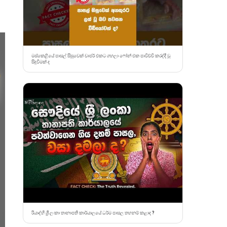
මස්කෙළියේ පාසල් සිසුවෙක් චාජර් එකට ගහලා ෆෝන් එක පාවිච්චි කරද්දී වූ
සිදුවීමක් ද
රියාද්හි ශ්‍රී ලංකා තානාපති කාර්යාලයේ ධර්ම පාසල තහනම් කළාද ?