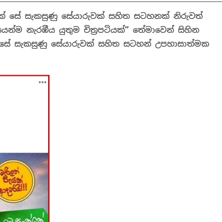
ීමක් සේ සැකසුණු සේයාරුවක් සහිත සටහනක් නිරුවත්
ෙන්ම නැරඹීය යුතුම චිත්‍රපටියක්
”
තේමාවෙන් සිහින
ක් සේ සැකසුණු සේයාරුවක් සහිත සටහන් උපහාසාත්මක