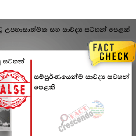
ජන
බලවේගය
අලලා
පළවූ
උපහාසාත්මක
සහ
සාවද්‍ය
සටහන්
පෙළක්