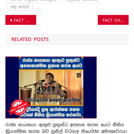
රතු තරුව
Post
FACT CHECK: ආගමන විගමන නිලධාරී නිවස්නයෙ තිබී, මෑතකදී සොයාගත් විස්කි බෝතල් 250ක්?
FACT CHECK: දෙහිඅත්තකන්ඩියේ කොරෝනා රෝගීන් කැබ් රතයක පසුපස ‍රැගෙන ගිය පුවතේ සැබෑ කතාව!
navigation
RELATED POSTS
රාජ්‍ය නායකයා ඇතුළු ප්‍රභූන්ට අපහාස කරන අයට නීතිය
ක්‍රියාත්මක කරන බව සුනිල් වටගල නියෝජ්‍ය අමාත්‍යවරයා