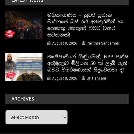
LATEST NEWS
මහියංගණය – නුවර ප්‍රධාන
මාර්ගයේ බස් රථ අනතුරකින් 54
දෙනෙකු අනතුරේ බවට ව්‍යාජ
සටහනක්!
August 8, 2026
Pavithra Sandamali
කංජිපානිගේ ගිණුමෙන්, NPP පක්ෂ
අරමුදලට මිලියන 50 ක් ලැබී ඇති
බවට විමර්ෂණයක් සිදුවෙනවා ද?
August 8, 2026
BP Hansani
ARCHIVES
Archives