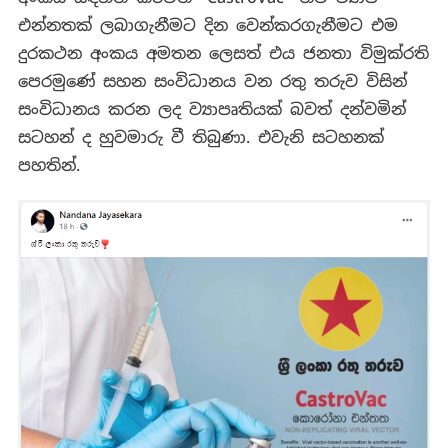
එන්නතක් ලබාගැනීමට දින වෙන්කරගැනීමට එම
දුරකථන අංකය අමතන ලෙසත් එය ජනතා විමුක්රති
පෙරමුණේ සහන සංවිධානය වන රතු තරුව විසින්
සංවිධානය කරන ලද ව්‍යාපෘතියක් බවත් දන්වමින්
සටහන් ද හුවමාරු වී තිබුණා. එවැනි සටහනක්
පහතින්.