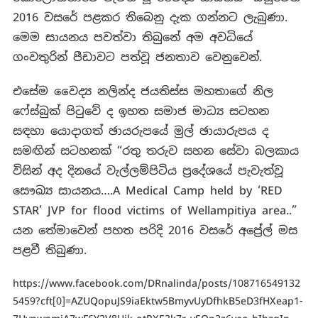
2016 වසරේ පළකර තිබෙනු දැක ගන්නට ලැබුණා.
මෙම සායනය පවත්වා තිබුනේ අම අවධියේ
ගංවතුරින් පීඩාවට පත්වූ ජනතාව වෙනුවෙන්.
එසේම වෛද්‍ය නලින්ද ජයතිස්ස මහතාගේ නිල
ෆේස්බුක් පිටුවේ ද ඉහත සමාජ මාධ්‍ය සටහන
සඳහා යොදාගත් ඡායරුපයේ මුල් ඡායාරුපය ද
සමඟින් සටහනක් “රතු තරුව සහන සේවා බලකාය
විසින් අද දිනයේ වැල්ලම්පිටිය ප්‍රදේශයේ පැවැත්වූ
සෞඛ්‍ය සායනය….A Medical Camp held by ‘RED
STAR’ JVP for flood victims of Wellampitiya area..”
යන තේමාවෙන් පහත පරිදි 2016 වසරේ අප්‍රේල් මස
පළවී තිබුණා.
https://www.facebook.com/DRnalinda/posts/108716549132
5459?cft[0]=AZUQopuJS9iaEktw5BmyvUyDfhkB5eD3fHXeap1-