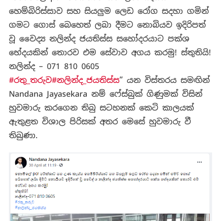
හෙම්බිරිස්සාව සහ සියලුම ලෙඩ රෝග සදහා ගමින්
ගමට ගොස් බෙහෙත් ලබා දීමට නොබියව ඉදිරිපත්
වූ වෛද්‍ය නලින්ද ජයතිස්ස සහෝදරයාට පක්ශ
භේදයකින් තොරව එම සේවාව අගය කරමු! ස්තුතියි!
නලින්ද – 071 810 0605
#රතු_තරුව
#නලින්ද_ජයතිස්ස
” යන විස්තරය සමඟින්
Nandana Jayasekara නම් ෆේස්බුක් ගිණුමක් විසින්
හුවමාරු කරගෙන තිබු සටහනක් කෙටි කාලයක්
ඇතුළත විශාල පිරිසක් අතර මෙසේ හුවමාරු වී
තිබුණා.