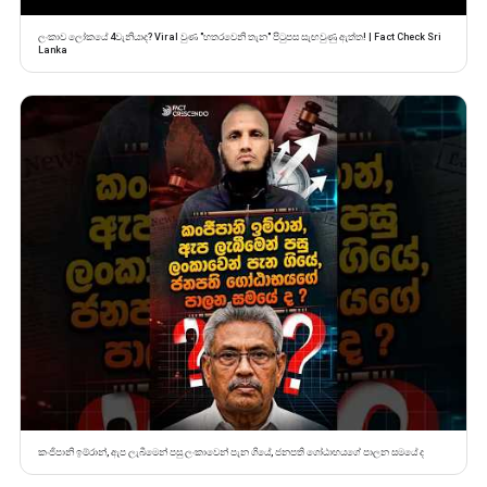
ලංකාව ලෝකයේ 4වැනියාද? Viral වුණ "හතරවෙනි තැන" පිටුපස සැඟවුණු ඇත්ත! | Fact Check Sri
Lanka
කංජිපානි ඉම්රාන්, ඇප ලැබීමෙන් පසු ලංකාවෙන් පැන ගියේ, ජනපති ගෝඨාභයගේ පාලන සමයේ ද