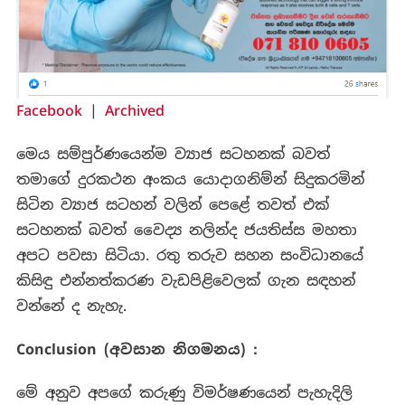
Facebook
|
Archived
මෙය සම්පුර්ණයෙන්ම ව්‍යාජ සටහනක් බවත්
තමාගේ දුරකථන අංකය යොදාගනිම්න් සිදුකරමින්
සිටින ව්‍යාජ සටහන් වලින් පෙළේ තවත් එක්
සටහනක් බවත් වෛද්‍ය නලින්ද ජයතිස්ස මහතා
අපට පවසා සිටියා. රතු තරුව සහන සංවිධානයේ
කිසිඳු එන්නත්කරණ වැඩපිළිවෙලක් ගැන සඳහන්
වන්නේ ද නැහැ.
Conclusion (අවසාන නිගමනය) :
මේ අනුව අපගේ කරුණු විමර්ෂණයෙන් පැහැදිලි