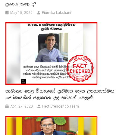
ප්‍රකාශ කළා ද?
May 15, 2025
Piumika Lakshani
සාමාන්‍ය පෙළ විභාගයේ ප්‍රථමයා ලෙස උපහාසත්මක
කෝණයකින් පළකරන ලද සටහන් පෙළක්!
April 27, 2020
Fact Crescendo Team