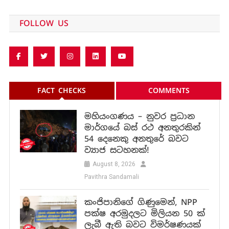
FOLLOW US
FACT CHECKS
COMMENTS
මහියංගණය – නුවර ප්‍රධාන
මාර්ගයේ බස් රථ අනතුරකින්
54 දෙනෙකු අනතුරේ බවට
ව්‍යාජ සටහනක්!
August 8, 2026
Pavithra Sandamali
කංජිපානිගේ ගිණුමෙන්, NPP
පක්ෂ අරමුදලට මිලියන 50 ක්
ලැබී ඇති බවට විමර්ෂණයක්