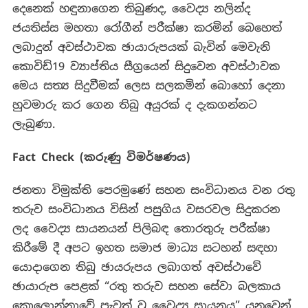
දෙනෙක් හඳුනාගෙන තිබුණද, වෛද්‍ය නලින්ද
ජයතිස්ස මහතා රෝගීන් පරීක්ෂා කරමින් බෙහෙත්
ලබාදුන් අවස්ථාවක ඡායාරුපයක් බැවින් මෙවැනි
කොවිඩ්19 ව්‍යාප්තිය සීග්‍රයෙන් සිදුවෙන අවස්ථාවක
මෙය සත්‍ය සිදුවීමක් ලෙස සලකමින් බොහෝ දෙනා
හුවමාරු කර ගෙන තිබු අයුරක් ද දැකගන්නට
ලැබුණා.
Fact Check (කරුණු විමර්ෂණය)
ජනතා විමුක්ති පෙරමුණේ සහන සංවිධානය වන රතු
තරුව සංවිධානය විසින් පසුගිය වසරවල සිදුකරන
ලද වෛද්‍ය සායනයන් පිලිබඳ තොරතුරු පරීක්ෂා
කිරීමේ දී අපට ඉහත සමාජ මාධ්‍ය සටහන් සඳහා
යොදාගෙන තිබු ඡායරුපය ලබාගත් අවස්ථාවේ
ඡායාරුප පෙළක් “රතු තරුව සහන සේවා බලකාය
කොලොන්නාවේ පැවත් වූ වෛද්‍ය සායනය” යනුවෙන්