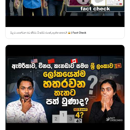
ඊළම පෙන්වන බව කිව්ව ටී-ෂර්ට් එකේ, ඇත්ත කතාව!
| Fact Check