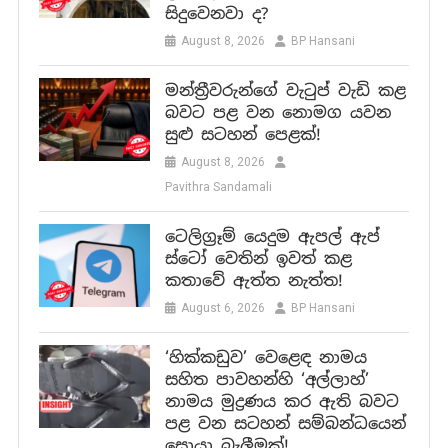
සිදුවෙනවා ද?
August 8, 2026
BP Hansani
මන්ත්‍රීවරුන්ගේ වැටුප් වැඩි කළ
බවට පළ වන නොමග යවන
සුළු සටහන් පෙළක්!
August 8, 2026
Pavithra Sandamali
ටෙලිග්‍රෑම් යෙදුම ඇපල් ඇප්
ස්ටෝ වෙතින් ඉවත් කළ
කතාවේ ඇත්ත නැත්ත!
August 6, 2026
BP Hansani
‘හික්කඩුව’ වෙළෙඳ නාමය
සහිත පාවහන්හි ‘අල්ලාහ්’
නාමය මුද්‍රණය කර ඇති බවට
පළ වන සටහන් සම්බන්ධයෙන්
සොයා බැලීමක්!