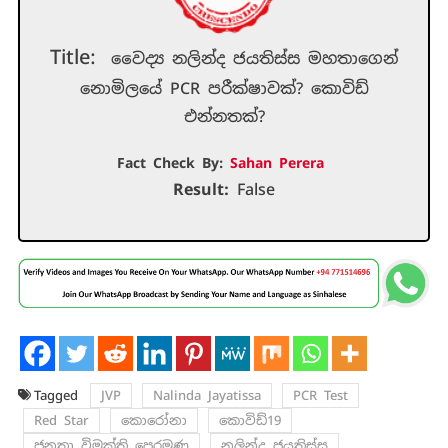
Title:
වෛද්‍ය නලින්ද ජයතිස්ස මහතාගෙන්
නොමිලයේ PCR පරීක්ෂාවක්? කොවිඩ්
එන්නතක්?
Fact Check By:
Sahan Perera
Result:
False
Tagged
JVP
Nalinda Jayatissa
PCR Test
Red Star
කොරෝනා
කොවිඩ්19
ජනතා විමුක්ති පෙරමුණ
නලින්ද ජයතිස්ස