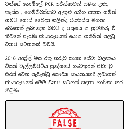
වන්නේ නොමිලේ PCR පරීක්ෂාවක් සමඟ උණ,
කැස්ස , හෙම්බිරිස්සාව ඇතුළු රෝග සඳහා ගමින්
ගමට ගොස් වෛද්‍ය නලින්ද ජයතිස්ස මහතා
බෙහෙත් ලබාදෙන බවට ද පසුගිය දා හුවමාරු වී
තිබුනේ පැරණි ඡායාරුපයක් යොදා ගනිමින් පලවූ
ව්‍යාජ සටහනක් බවයි.
2016 අප්‍රේල් මස රතු තරුව සහන සේවා බලකාය
විසින් වැල්ලම්පිටිය ප්‍රදේශයේ ගංවතුරින් පීඩා වූ
පිරිස් වෙත පැවැත්වූ සෞඛ්‍ය සායනයකදී ලබාගත්
ඡායාරුපයක් මෙම ව්‍යාජ සටහන් සඳහා භාවිතා කර
තිබුණි.