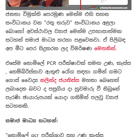
ජනතා විමුක්ති පෙරමුණ මෙන්ම එහි සහන
සංවිධානය වන “රතු තරුව” සංවිධානය අළලා
බොහෝ අවස්ථාවල ව්‍යාජ මෙන්ම උපහාසාත්මක
සටහන් සමාජ මාධ්‍ය හරහා පළවෙනවා. ඒ පිලිබඳ
අප මීට පෙර සිදුකරන ලද විමර්ෂණ
මෙතනින්.
එසේම නොමිලේ PCR පරීක්ෂාවක් සමඟ උණ, කැස්ස
, හෙම්බිරිස්සාව ඇතුළු රෝග සඳහා ගමින් ගමට
ගොස් වෛද්‍ය
නලින්ද ජයතිස්ස
මහතා බෙහෙත්
ලබාදෙන බවට ද පසුගිය දා හුවමාරු වී තිබුනේ
පැරණි ඡායාරුපයක් යොදා ගනිමින් පලවූ ව්‍යාජ
සටහනකි.
සමාජ මාධ්‍ය සටහන්:
“නොමිලේ pcr පරීක්ශාව සහ උණ කැස්ස