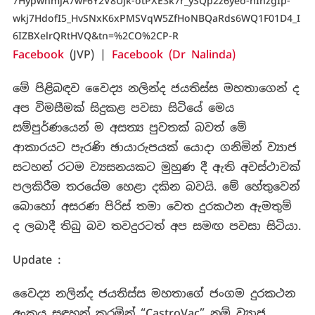
7HypwnmjA7wF6Y2V8Ujk-otPXE3k7r_ySQp2z6yeo-hIhzgIp-
wkj7HdofI5_HvSNxK6xPMSVqW5ZfHoNBQaRds6WQ1F01D4_I
6IZBXelrQRtHVQ&tn=%2CO%2CP-R
Facebook
(JVP) |
Facebook (Dr Nalinda)
මේ පිළිබඳව වෛද්‍ය නලින්ද ජයතිස්ස මහතාගෙන් ද
අප විමසීමක් සිදුකළ පවසා සිටියේ මෙය
සම්පුර්ණයෙන් ම අසත්‍ය පුවතක් බවත් මේ
ආකාරයට පැරණි ඡායාරුපයක් යොදා ගනිමින් ව්‍යාජ
සටහන් රටම ව්‍යසනයකට මුහුණ දී ඇති අවස්ථාවක්
පලකිරීම තරයේම හෙළා දකින බවයි. මේ හේතුවෙන්
බොහෝ අසරණ පිරිස් තමා වෙත දුරකථන ඇමතුම්
ද ලබාදී තිබු බව තවදුරටත් අප සමඟ පවසා සිටියා.
Update :
වෛද්‍ය නලින්ද ජයතිස්ස මහතාගේ ජංගම දුරකථන
අංකය සඳහන් කරමින් “CastroVac” නම් ව්‍යාජ