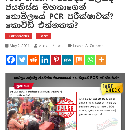
ජයතිස්ස මහතාගෙන්
නොමිලයේ PCR පරීක්ෂාවක්?
කොවිඩ් එන්නතක්?
Coronavirus
False
On
Sahan Perera
Leave A Comment
May 2, 2021
Fact
Check
:
වෛද්‍ය
නලින්ද
ජයතිස්ස
මහතාගෙන්
නොමිලයේ
PCR
පරීක්ෂාවක්?
කොවිඩ්
එන්නතක්?