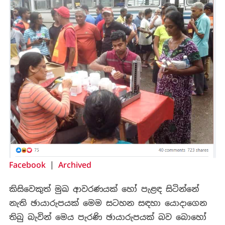
Facebook
|
Archived
කිසිවෙකුත් මුඛ ආවරණයක් හෝ පැළඳ සිටින්නේ
නැති ඡායාරුපයක් මෙම සටහන සඳහා යොදාගෙන
තිබු බැවින් මෙය පැරණි ඡායාරුපයක් බව බොහෝ