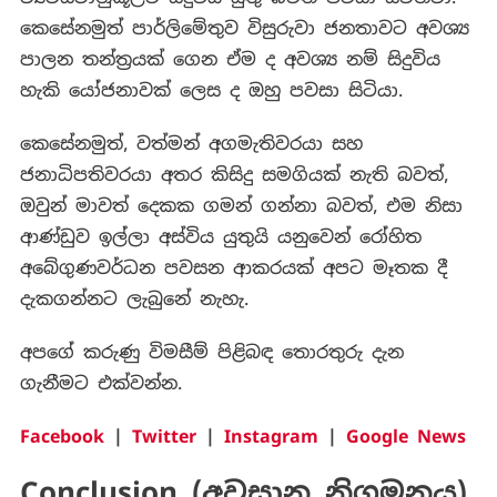
කෙසේනමුත් පාර්ලිමේතුව විසුරුවා ජනතාවට අවශ්‍ය
පාලන තන්ත්‍රයක් ගෙන ඒම ද අවශ්‍ය නම් සිදුවිය
හැකි යෝජනාවක් ලෙස ද ඔහු පවසා සිටියා.
කෙසේනමුත්, වත්මන් අගමැතිවරයා සහ
ජනාධිපතිවරයා අතර කිසිදු සමගියක් නැති බවත්,
ඔවුන් මාවත් දෙකක ගමන් ගන්නා බවත්, එම නිසා
ආණ්ඩුව ඉල්ලා අස්විය යුතුයි යනුවෙන් රෝහිත
අබේගුණවර්ධන පවසන ආකරයක් අපට මෑතක දී
දැකගන්නට ලැබුනේ නැහැ.
අපගේ කරුණු විමසීම් පිළිබඳ තොරතුරු දැන
ගැනීමට එක්වන්න.
Facebook
|
Twitter
|
Instagram
|
Google News
Conclusion (අවසාන නිගමනය)