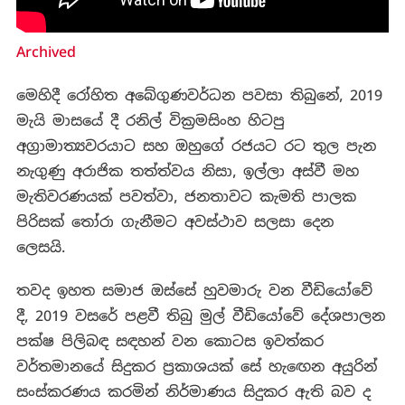
Archived
මෙහිදී රෝහිත අබේගුණවර්ධන පවසා තිබුනේ, 2019
මැයි මාසයේ දී රනිල් වික්‍රමසිංහ හිටපු
අග්‍රාමාත්‍යවරයාට සහ ඔහුගේ රජයට රට තුල පැන
නැගුණු අරාජික තත්ත්වය නිසා, ඉල්ලා අස්වී මහ
මැතිවරණයක් පවත්වා, ජනතාවට කැමති පාලක
පිරිසක් තෝරා ගැනීමට අවස්ථාව සලසා දෙන
ලෙසයි.
තවද ඉහත සමාජ ඔස්සේ හුවමාරු වන වීඩියෝවේ
දී, 2019 වසරේ පළවී තිබු මුල් වීඩියෝවේ දේශපාලන
පක්ෂ පිලිබඳ සඳහන් වන කොටස ඉවත්කර
වර්තමානයේ සිදුකර ප්‍රකාශයක් සේ හැඟෙන අයුරින්
සංස්කරණය කරමින් නිර්මාණය සිදුකර ඇති බව ද