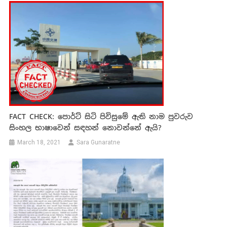
FACT CHECK: පොර්ට් සිටි පිවිසුමේ ඇති නාම පුවරුව
සිංහල භාෂාවෙන් සඳහන් නොවන්නේ ඇයි?
March 18, 2021
Sara Gunaratne