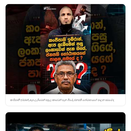
කංජිපානි ඉම්රාන්, ඇප ලැබීමෙන් පසු ලංකාවෙන් පැන ගියේ, ජනපති ගෝඨාභයගේ පාලන සමයේ ද