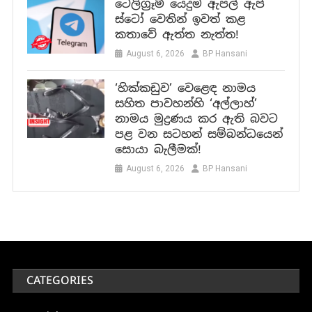
ටෙලිග්‍රෑම් යෙදුම ඇපල් ඇප්
ස්ටෝ වෙතින් ඉවත් කළ
කතාවේ ඇත්ත නැත්ත!
August 6, 2026
BP Hansani
‘හික්කඩුව’ වෙළෙඳ නාමය
සහිත පාවහන්හි ‘අල්ලාහ්’
නාමය මුද්‍රණය කර ඇති බවට
පළ වන සටහන් සම්බන්ධයෙන්
සොයා බැලීමක්!
August 6, 2026
BP Hansani
CATEGORIES