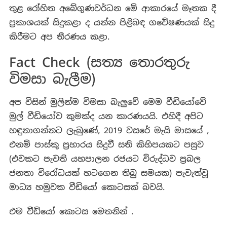
තුළ රෝහිත අබේගුණවර්ධන මේ ආකාරයේ මෑතක දී
ප්‍රකාශයක් සිදුකළා ද යන්න පිළිබඳ ගවේෂණයක් සිදු
කිරීමට අප තීරණය කළා.
Fact Check (සත්‍ය තොරතුරු
විමසා බැලීම)
අප විසින් මුලින්ම විමසා බැලුවේ මෙම වීඩියෝවේ
මුල් වීඩියෝව කුමක්ද යන කාරණයයි. එහිදී අපිට
හඳුනාගන්නට ලැබුණේ, 2019 වසරේ මැයි මාසයේ ,
එනම් පාස්කු ප්‍රහාරය සිදුවී සති කිහිපයකට පසුව
(එවකට පැවති යහපාලන රජයට විරුද්ධව ප්‍රබල
ජනතා විරෝධයක් හටගෙන තිබු සමයක) පැවැත්වූ
මාධ්‍ය හමුවක වීඩියෝ කොටසක් බවයි.
එම වීඩියෝ කොටස මෙතනින් .