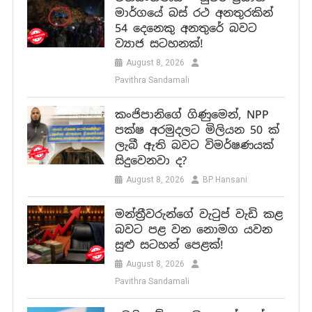
මාර්ගයේ බස් රථ අනතුරකින්
54 දෙනෙකු අනතුරේ බවට
ව්‍යාජ සටහනක්!
August 8, 2026
Pavithra Sandamali
කංජිපානිගේ ගිණුමෙන්, NPP
පක්ෂ අරමුදලට මිලියන 50 ක්
ලැබී ඇති බවට විමර්ෂණයක්
සිදුවෙනවා ද?
August 8, 2026
BP Hansani
මන්ත්‍රීවරුන්ගේ වැටුප් වැඩි කළ
බවට පළ වන නොමග යවන
සුළු සටහන් පෙළක්!
August 8, 2026
Pavithra Sandamali