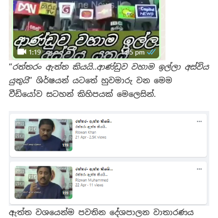
“
රත්තරං ඇත්ත කියයි..ආණ්ඩුව වහාම ඉල්ලා අස්විය
යුතුයි
” ශිර්ෂයන් යටතේ හුවමාරු වන මෙම
වීඩියෝව සටහන් කිහිපයක් මෙලෙසින්.
ඇත්ත වශයෙන්ම පවතින දේශපාලන වාතාරණය