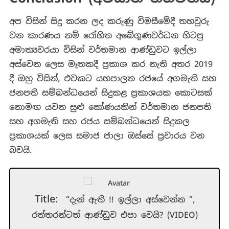
අප විසින් සිදු කරන ලද කරුණු විමසීමේදී තහවුරු
වන කාරණය නම් රෝහිත අබේගුණවර්ධන හිටපු
අමාත්‍යවරයා විසින් වර්තමාන ආණ්ඩුවට ඉල්ලා
අස්වෙන ලෙස මෑතකදී ප්‍රකාශ කර නැති අතර 2019
දී ඔහු විසින්, එවකට යහපාලන රජයේ අගමැති සහ
ජනපති සම්බන්ධයෙන් සිදුකළ ප්‍රකාශයක කොටසක්
නොමඟ යවන සුළු කෝණයකින් වර්තමාන ජනපති
සහ අගමැති සහ රජය සම්බන්ධයෙන් සිදුකල
ප්‍රකාශයක් ලෙස සමාජ ජාලා ඔස්සේ ප්‍රචාරය වන
බවයි.
Title:
“දැන් ඇති !! ඉල්ලා අස්වෙන්න ”,
රත්තරන්ටත් ආණ්ඩුව එපා වෙයි? (VIDEO)