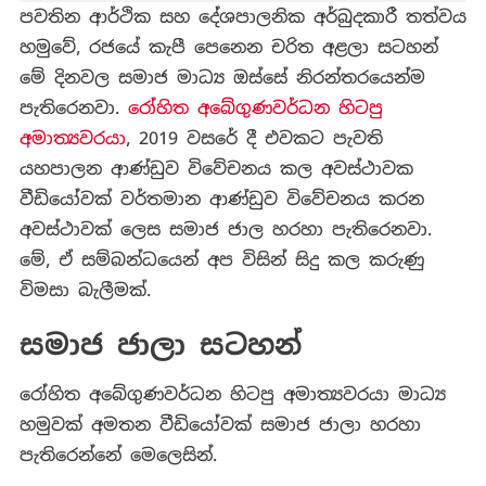
පවතින ආර්ථික සහ දේශපාලනික අර්බුදකාරී තත්වය
හමුවේ, රජයේ කැපී පෙනෙන චරිත අළලා සටහන්
මේ දිනවල සමාජ මාධ්‍ය ඔස්සේ නිරන්තරයෙන්ම
පැතිරෙනවා.
රෝහිත අබේගුණවර්ධන හිටපු
අමාත්‍යවරයා
, 2019 වසරේ දී එවකට පැවති
යහපාලන ආණ්ඩුව විවේචනය කල අවස්ථාවක
වීඩියෝවක් වර්තමාන ආණ්ඩුව විවේචනය කරන
අවස්ථාවක් ලෙස සමාජ ජාල හරහා පැතිරෙනවා.
මේ, ඒ සම්බන්ධයෙන් අප විසින් සිදු කල කරුණු
විමසා බැලීමක්.
සමාජ ජාලා සටහන්
රෝහිත අබේගුණවර්ධන හිටපු අමාත්‍යවරයා මාධ්‍ය
හමුවක් අමතන වීඩියෝවක් සමාජ ජාලා හරහා
පැතිරෙන්නේ මෙලෙසින්.