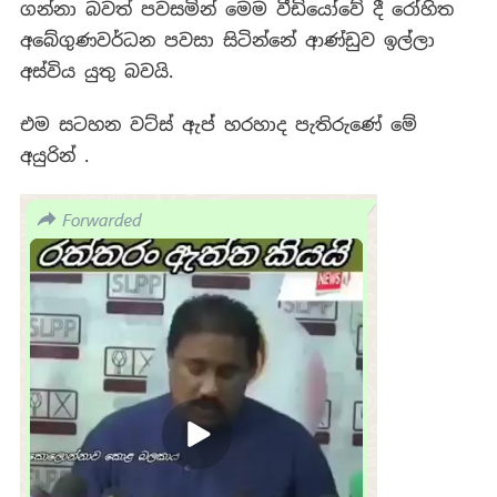
ගන්නා බවත් පවසමින් මෙම වීඩියෝවේ දී රෝහිත
අබේගුණවර්ධන පවසා සිටින්නේ ආණ්ඩුව ඉල්ලා
අස්විය යුතු බවයි.
එම සටහන වට්ස් ඇප් හරහාද පැතිරුණේ මේ
අයුරින් .