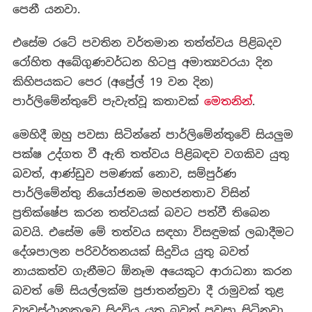
පෙනී යනවා.
එසේම රටේ පවතින වර්තමාන තත්ත්වය පිළිබදව
රෝහිත අබේගුණවර්ධන හිටපු අමාත්‍යවරයා දින
කිහිපයකට පෙර (අප්‍රේල් 19 වන දින)
පාර්ලිමේන්තුවේ පැවැත්වූ කතාවක්
මෙතනින්
.
මෙහිදී ඔහු පවසා සිටින්නේ පාර්ලිමේන්තුවේ සියලුම
පක්ෂ උද්ගත වී ඇති තත්වය පිළිබඳව වගකිව යුතු
බවත්, ආණ්ඩුව පමණක් නොව, සම්පුර්ණ
පාර්ලිමේන්තු නියෝජනම මහජනතාව විසින්
ප්‍රතික්ෂේප කරන තත්වයක් බවට පත්වී තිබෙන
බවයි. එසේම මේ තත්වය සඳහා විසඳුමක් ලබාදීමට
දේශපාලන පරිවර්තනයක් සිදුවිය යුතු බවත්
නායකත්ව ගැනීමට ඕනෑම අයෙකුට ආරාධනා කරන
බවත් මේ සියල්ලක්ම ප්‍රජාතන්ත්‍රවා දී රාමුවක් තුළ
ව්‍යවස්ථානුකූලව සිදුවිය යුතු බවත් පවසා සිටිනවා.