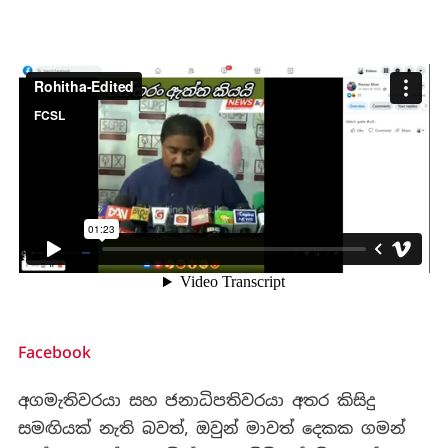
Facebook
අගමැතිවරයා සහ ජනාධිපතිවරයා අතර කිසිදු
සමඟියක් නැති බවත්, ඔවුන් මාවත් දෙකක ගමන්