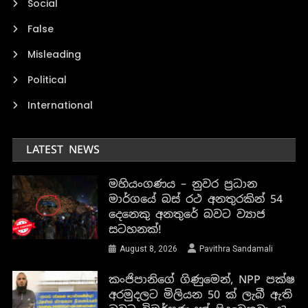
Social
False
Misleading
Political
International
LATEST NEWS
මහියංගණය – නුවර ප්‍රධාන
මාර්ගයේ බස් රථ අනතුරකින් 54
දෙනෙකු අනතුරේ බවට ව්‍යාජ
සටහනක්!
August 8, 2026
Pavithra Sandamali
කංජිපානිගේ ගිණුමෙන්, NPP පක්ෂ
අරමුදලට මිලියන 50 ක් ලැබී ඇති