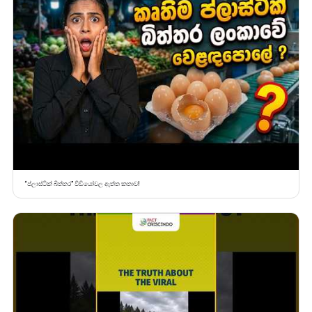
“ප්ලාස්ටික් බිත්තර” වීඩියෝවල ඇත්ත කතාව!