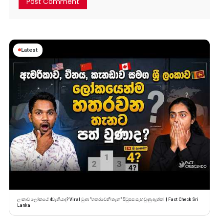
Latest
ලංකාව ලෝකයේ 4වැනියාද? Viral වුණ "හතරවෙනි තැන" පිටුපස සැඟවුණු ඇත්ත! | Fact Check Sri
Lanka