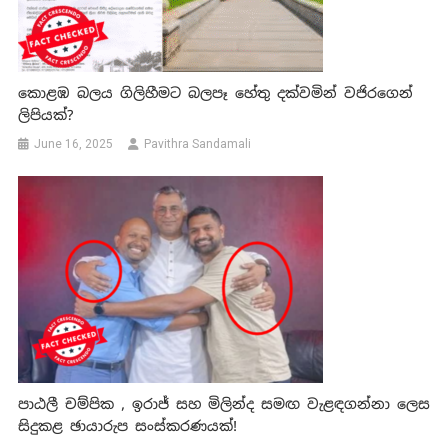
කොළඹ බලය ගිලිහීමට බලපෑ හේතු දක්වමින් වජිරගෙන්
ලිපියක්?
June 16, 2025
Pavithra Sandamali
පාඨලී චම්පික , ඉරාජ් සහ මිලින්ද සමඟ වැළඳගන්නා ලෙස
සිදුකළ ඡායාරුප සංස්කරණයක්!