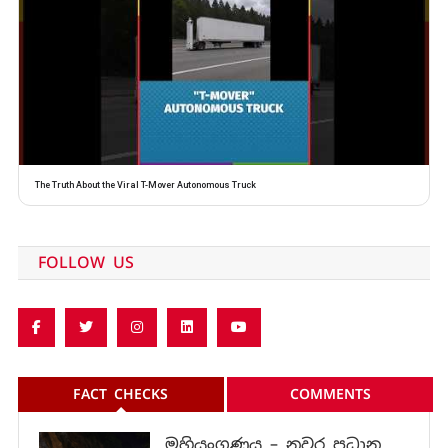
The Truth About the Viral T-Mover Autonomous Truck
FOLLOW US
FACT CHECKS
COMMENTS
මහියංගණය – නුවර ප්‍රධාන