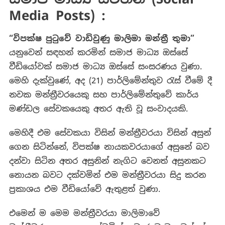
Media Posts) :
“
විපක්ෂ පුටුවේ වාඩිවුණු මාලිමා මන්ත්‍රී තුමා
”
යනුවෙන් සඳහන් කරමින් සමාජ මාධ්‍ය ඔස්සේ
වීඩියෝවක් සමාජ මාධ්‍ය ඔස්සේ සංසරණය වුණා.
මෙහි දැක්වුණේ, අද (21) පාර්ලිමේන්තුව රැස් වීමේ දී
නවක මන්ත්‍රීවරයෙකු සහ පාර්ලිමේන්තුවේ කාර්ය
මණ්ඩල සේවකයෙකු අතර ඇති වූ සංවාදයකි.
මෙහිදී එම සේවකයා විසින් මන්ත්‍රීවරයා විසින් අසුන්
ගෙන සිටින්නේ, විපක්ෂ නායකවරයාගේ අසුනේ බව
දන්වා සිටින අතර අසුනින් නැගිට වෙනත් අසුනකට
නොයන බවට දක්වමින් එම මන්ත්‍රීවරයා සිදු කරන
ප්‍රකාශය එම වීඩියෝවේ ඇතුළත් වුණා.
එමෙන් ම මෙම මන්ත්‍රීවරයා මාලිමාවේ