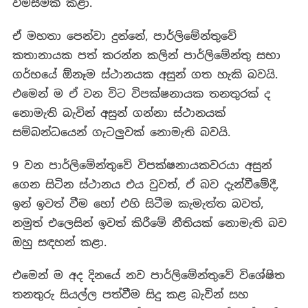
විමසීමක් කළා.
ඒ මහතා පෙන්වා දුන්නේ, පාර්ලිමේන්තුවේ
කතානායක පත් කරන්න කලින් පාර්ලිමේන්තු සභා
ගර්භයේ ඕනෑම ස්ථානයක අසුන් ගත හැකි බවයි.
එමෙන් ම ඒ වන විට විපක්ෂනායක තනතුරක් ද
නොමැති බැවින් අසුන් ගන්නා ස්ථානයක්
සම්බන්ධයෙන් ගැටලුවක් නොමැති බවයි.
9 වන පාර්ලිමේන්තුවේ විපක්ෂනායකවරයා අසුන්
ගෙන සිටින ස්ථානය එය වුවත්, ඒ බව දැන්වීමේදී,
ඉන් ඉවත් වීම හෝ එහි සිටීම කැමැත්ත බවත්,
නමුත් එලෙසින් ඉවත් කිරීමේ නීතියක් නොමැති බව
ඔහු සඳහන් කළා.
එමෙන් ම අද දිනයේ නව පාර්ලිමේන්තුවේ විශේෂිත
තනතුරු සියල්ල පත්වීම සිදු කළ බැවින් සහ