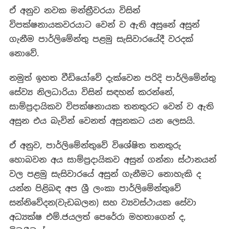
ඒ අනුව නවක මන්ත්‍රීවරයා විසින්
විපක්ෂනායකවරයාට වෙන් ව ඇති අසුනේ අසුන්
ගැනීම පාර්ලිමේන්තු පළමු සැසිවාරයේදී වරදක්
නොවේ.
නමුත් ඉහත වීඩියෝවේ දැක්වෙන පරිදි පාර්ලිමේන්තු
සේව්‍ය නිලධාරියා විසින් සඳහන් කරන්නේ,
සාම්ප්‍රදායිකව විපක්ෂනායක තනතුරට වෙන් ව ඇති
අසුන එය බැවින් වෙනත් අසුනකට යන ලෙසයි.
ඒ අනුව, පාර්ලිමේන්තුවේ විශේෂිත තනතුරු
හොබවන අය සාම්ප්‍රදායිකව අසුන් ගන්නා ස්ථානයන්
වල පළමු සැසිවාරයේ අසුන් ගැනීමට නොහැකි ද
යන්න පිළිබඳ අප ශ්‍රී ලංකා පාර්ලිමේන්තුවේ
සන්නිවේදන(වැඩබලන) සහ ව්‍යවස්ථායක සේවා
අධ්‍යක්ෂ එම්.ජයලත් පෙරේරා මහතා‍ගෙන් ද,