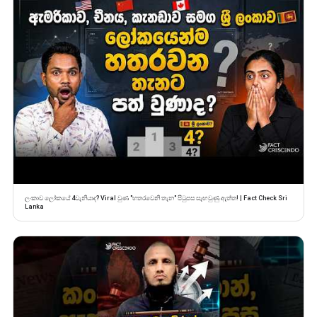
ලංකාව ලෝකයේ 4වැනියාද? Viral වුණ "හතරවෙනි තැන" පිටුපස සැඟවුණු ඇත්ත! | Fact Check Sri
Lanka