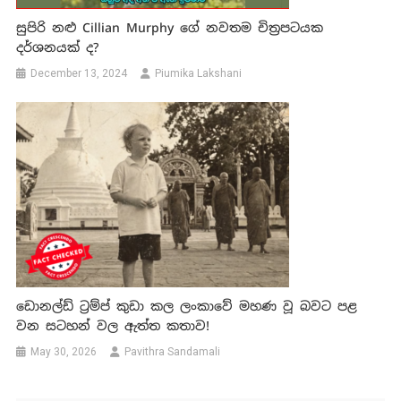
සුපිරි නළු Cillian Murphy ගේ නවතම චිත්‍රපටයක
දර්ශනයක් ද?
December 13, 2024
Piumika Lakshani
ඩොනල්ඩ් ට්‍රම්ප් කුඩා කල ලංකාවේ මහණ වූ බවට පළ
වන සටහන් වල ඇත්ත කතාව!
May 30, 2026
Pavithra Sandamali