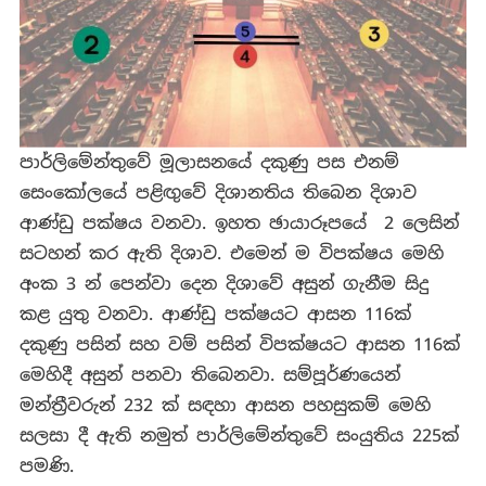
පාර්ලිමේන්තුවේ මූලාසනයේ දකුණු පස එනම්
සෙංකෝලයේ පළිඟුවේ දිශානතිය තිබෙන දිශාව
ආණ්ඩු පක්ෂය වනවා. ඉහත ඡායාරූපයේ ‍ 2 ‍ලෙසින්
සටහන් කර ඇති දිශාව. එමෙන් ම විපක්ෂය මෙහි
අංක 3 න් පෙන්වා දෙන දිශාවේ අසුන් ගැනීම සිදු
කළ යුතු වනවා. ආණ්ඩු පක්ෂයට ආසන 116ක්
දකුණු පසින් සහ වම් පසින් විපක්ෂයට ආසන 116ක්
මෙහිදී අසුන් පනවා තිබෙනවා. සම්පූර්ණයෙන්
මන්ත්‍රීවරුන් 232 ක් සඳහා ආසන පහසුකම් මෙහි
සලසා දී ඇති නමුත් පාර්ලිමේන්තුවේ සංයුතිය 225ක්
පමණි.