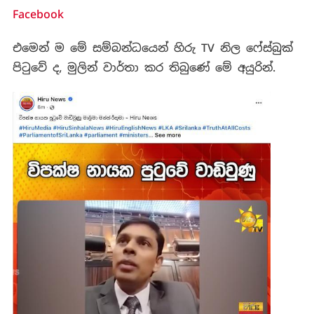
Facebook
එමෙන් ම මේ සම්බන්ධයෙන් හිරු TV නිල ෆේස්බුක්
පිටුවේ ද, මුලින් වාර්තා කර තිබුණේ මේ අයුරින්.