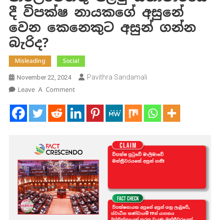
දී විපක්ෂ නායකගේ අසුනේ
වෙන කෙනෙකුට අසුන් ගන්න
බැරිද?
Misleading
Social
Pavithra Sandamali
November 22, 2024
On
Leave A Comment
පාර්ලිමේන්තු
පළමු
සභාවාරයේ
දී
විපක්ෂ
නායකගේ
අසුනේ
වෙන
කෙනෙකුට
අසුන්
ගන්න