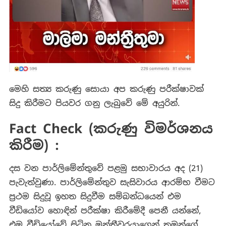
මෙහි සත්‍ය කරුණු සොයා අප කරුණු පරීක්ෂාවක්
සිදු කිරීමට පියවර ගනු ලැබුවේ මේ අයුරින්.
Fact Check (
කරුණු විමර්ශනය
කිරීම)
:
දස වන පාර්ලිමේන්තුවේ පළමු සභාවාරය අද (21)
පැවැත්වුණා. පාර්ලිමේන්තුව සැසිවාරය ආරම්භ වීමට
ප්‍රථම සිදුවූ ඉහත සිදුවීම සම්බන්ධයෙන් එම
වීඩියෝව හොඳින් පරීක්ෂා කිරීමේදී පෙනී යන්නේ,
එම වීඩියෝවේ සිටින මන්ත්‍රීවරයාගෙන් තමන්ගේ