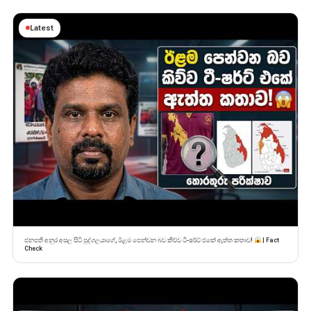
Latest
ජනපති අනුර අසල සිටි පුද්ගලයාගේ, ඊළම පෙන්වන බව කිව්ව ටී-ෂර්ට් එකේ ඇත්ත කතාව!
| Fact
Check