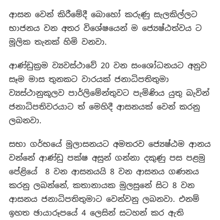
ආසන වෙන් කිරීමේදී බොහෝ කරුණු සැලකිල්ලට
භාජනය වන අතර විශේෂයෙන් ම ජ්‍යෙෂ්ඨත්වය ට
මූලික තැනක් හිමි වනවා.
ආණ්ඩුක්‍රම ව්‍යවස්ථාවේ 20 වන සංශෝධනයට අනුව
සෑම මාස තුනකට වාරයක් ජනාධිපතිතුමා
ව්‍යස්ථානුකූලව පාර්ලිමේන්තුවට පැමිණිය යුතු බැවින්
ජනාධිපතිවරයාට ත් මෙහිදී ආසනයක් වෙන් කරනු
ලබනවා.
සභා ගර්භයේ මූලාසනයට අමතරව ජ්‍යෙෂ්ඨම ආනය
වන්නේ ආණ්ඩු පක්ෂ අසුන් ගන්නා දකුණු පස පළමු
පේළියේ 8 වන ආසනයයි 8 වන ආසනය ගණනය
කරනු ලබන්නේ, කතානායක මුලසුනේ සිට 8 වන
ආසනය ජනාධිපතිතුමාට වෙන්වනු ලබනවා. එනම්
ඉහත ඡායාරූපයේ 4 ලෙසින් සටහන් කර ඇති