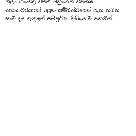
නිලධාරියෙකු විසින් ඔහුගෙන් විපක්ෂ
නායකවරයාගේ අසුන සම්බන්ධයෙන් පැන නගින
සංවාදය ඇතුළත් සම්පූර්ණ වීඩියෝව පහතින්.