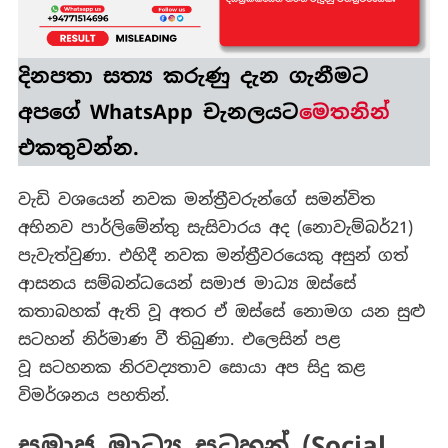
බැරිද?
දිනපතා
සත්‍ය කරුණු
දැන ගැනීමට
අපගේ WhatsApp චැනලයට
මෙතනින්
එකතුවන්න.
වැඩි වශයෙන් නවක මන්ත්‍රීවරුන්ගේ සමන්විත
අභිනව පාර්ලිමේන්තු සැසිවාරය අද (නොවැම්බර්21)
පැවැත්වුණා. එහිදී නවක මන්ත්‍රීවරයෙකු අසුන් ගත්
ආසනය සම්බන්ධයෙන් සමාජ මාධ්‍ය ඔස්සේ
කතාබහක් ඇති වූ අතර ඒ ඔස්සේ නොමග යන සුළු
සටහන් නිර්මාණ වී තිබුණා. එලෙසින් පළ
වූ සටහනක නිරවද්‍යතාව සොයා අප සිදු කළ
විමර්ශනය පහතින්.
සමාජ මාධ්‍ය සටහන් (Social