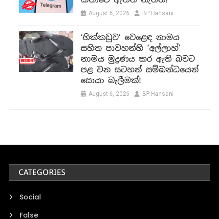
August 6, 2026
BP Hansani
‘හික්කඩුව’ වෙළෙඳ නාමය
සහිත පාවහන්හි ‘අල්ලාහ්’
නාමය මුද්‍රණය කර ඇති බවට
පළ වන සටහන් සම්බන්ධයෙන්
සොයා බැලීමක්!
August 6, 2026
BP Hansani
CATEGORIES
Social
False