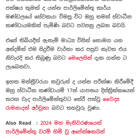
පක්ෂය කුමක් ද යන්න පාර්ලිමේන්තු කාර්ය
මණ්ඩලයේ සේවකයා විමසූ විට ඔහු තමන් ස්වාධීන
කණ්ඩායමකින් පැමිණි බවට පවසනු ලබන බවයි.
එසේ තිබියදීත් ඇතැම් මාධ්‍ය විසින් නොමග යන
අන්දමින් එම සිදුවීම වාර්තා කර පසුව නැවත එය
නිවැරදි කර තිබුණු බවට
මෙලෙසින්
දැක ගන්න ට
ලැබෙනවා.
ඉහත මන්ත්‍රීවරයා කවුරුන් ද යන්න පරීක්ෂා කිරීමේදී
ඔහු ස්වාධීන කණ්ඩායම් 17න් යාපනය දිස්ත්‍රික්කයෙන්
තරඟ වැද පාර්ලිමේන්තුවට තේරී පත්වූ
වෛද්‍ය
රාමනාදන් අර්චුනා
බවට තහවුරු වුණා.
Also Read :
2024 මහ මැතිවරණයෙන්
පාර්ලිමේන්තු වරම් හිමි වූ අපේක්ෂකයින්