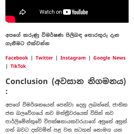
අපගේ
කරුණු
විමර්ෂණ
පිලිබඳ
තොරතුරු
දැන
ගැනීමට
එක්වන්න‍
Facebook
|
Twitter
|
Instagram
|
Google News
|
TikTok
Conclusion (අවසාන නිගමනය)
:
අපගේ විමර්ශනයෙන් පෙන්වා දෙනු ලබන්නේ, ජාතික
ජන බලවේගයේ නව මන්ත්‍රීවරයෙක් විසින් නව
පාර්ලිමේන්තුවේ විපක්ෂනායකවරයාගේ අසුනේ අසුන්
ගත් බවට දක්වමින් පළ වන සටහන් නොමග යන