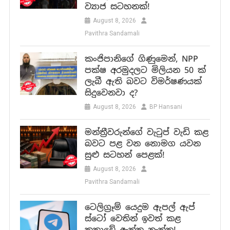
ව්‍යාජ සටහනක්!
August 8, 2026
Pavithra Sandamali
කංජිපානිගේ ගිණුමෙන්, NPP
පක්ෂ අරමුදලට මිලියන 50 ක්
ලැබී ඇති බවට විමර්ෂණයක්
සිදුවෙනවා ද?
August 8, 2026
BP Hansani
මන්ත්‍රීවරුන්ගේ වැටුප් වැඩි කළ
බවට පළ වන නොමග යවන
සුළු සටහන් පෙළක්!
August 8, 2026
Pavithra Sandamali
ටෙලිග්‍රෑම් යෙදුම ඇපල් ඇප්
ස්ටෝ වෙතින් ඉවත් කළ
කතාවේ ඇත්ත නැත්ත!