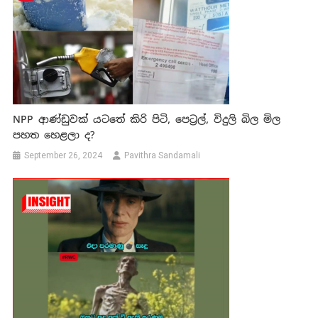
NPP ආණ්ඩුවක් යටතේ කිරි පිටි, පෙට්‍රල්, විදුලි බිල මිල
පහත හෙළලා ද?
September 26, 2024
Pavithra Sandamali