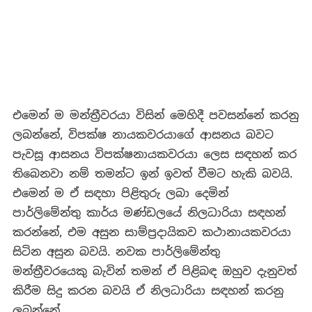
එමෙන් ම මන්ත්‍රීවරයා විසින් මෙහිදී පවසන්නේ කරනු
ලබන්නේ, විපක්ෂ නායකවරයාගේ ආසනය බවට
පැවසූ ආසනය විපක්ෂනායකවරයා ලෙස සඳහන් කර
තිබෙනවා නම් තමන්ට ඉන් ඉවත් වීමට හැකි බවයි.
එමෙන් ම ඒ සඳහා පිළිතුරු ලබා දෙමින්
පාර්ලිමේන්තු කාර්ය මණ්ඩලයේ නිලධාරියා සඳහන්
කරන්නේ, එම අසුන සාම්ප්‍රදායිකව කථානායකවරයා
සිටින අසුන බවයි. නවක පාර්ලිමේන්තු
මන්ත්‍රීවරයෙකු බැවින් තමන් ඒ පිළිබඳ ඔහුව දැනුවත්
කිරීම සිදු කරන බවයි ඒ නිලධාරියා සඳහන් කරනු
ලබන්නේ.