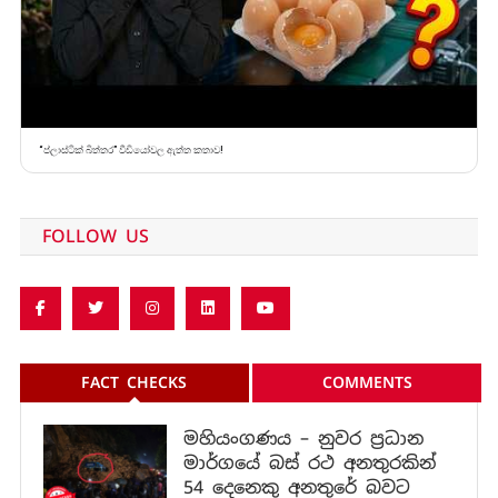
“ප්ලාස්ටික් බිත්තර” වීඩියෝවල ඇත්ත කතාව!
FOLLOW US
FACT CHECKS
COMMENTS
මහියංගණය – නුවර ප්‍රධාන
මාර්ගයේ බස් රථ අනතුරකින්
54 දෙනෙකු අනතුරේ බවට