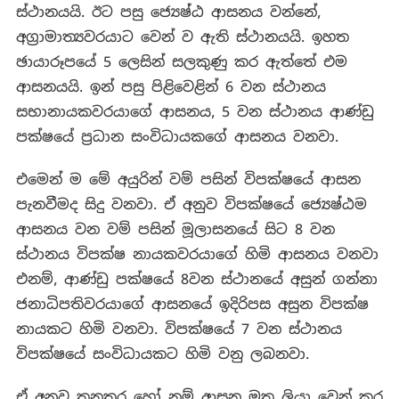
ස්ථානයයි. ඊට පසු ජ්‍යෙෂ්ඨ ආසනය වන්නේ,
අග්‍රාමාත්‍යවරයාට වෙන් ව ඇති ස්ථානයයි. ඉහත
ඡායාරූපයේ 5 ලෙසින් සලකුණු කර ඇත්තේ එම
ආසනයයි. ඉන් පසු පිළිවෙළින් 6 වන ස්ථානය
සභානායකවරයාගේ ආසනය, 5 වන ස්ථානය ආණ්ඩු
පක්ෂයේ ප්‍රධාන සංවිධායකගේ ආසනය වනවා.
එමෙන් ම මේ අයුරින් වම් පසින් විපක්ෂයේ ආසන
පැනවීමද සිදු වනවා. ඒ අනුව විපක්ෂයේ ජ්‍යෙෂ්ඨම
ආසනය වන වම් පසින් මූලාසනයේ සිට 8 වන
ස්ථානය විපක්ෂ නායකවරයාගේ හිමි ආසනය වනවා
එනම්, ආණ්ඩු පක්ෂයේ 8වන ස්ථානයේ අසුන් ගන්නා
ජනාධිපතිවරයාගේ ආසනයේ ඉදිරිපස අසුන විපක්ෂ
නායකට හිමි වනවා. විපක්ෂයේ 7 වන ස්ථානය
විපක්ෂයේ සංවිධායකට හිමි වනු ලබනවා.
ඒ අනුව තනතුර හෝ නම් ආසන මත ලියා වෙන් කර