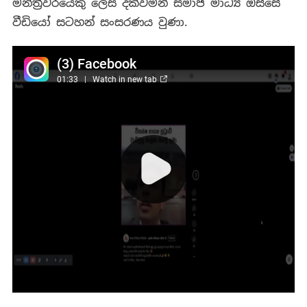
මන්ත්‍රීවරයෙකු ලෙස දක්වමින් සමාජ මාධ්‍ය ඔස්සේ
වීඩියෝ සටහන් සංසරණය වුණා.