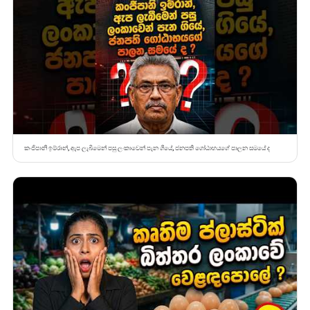
කංජිපානි ඉම්රාන්, ඇප ලැබීමෙන් පසු ලංකාවෙන් පැන ගියේ, ජනපති ගෝඨාභයගේ පාලන සමයේ ද