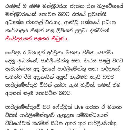
එමෙන් ම මෙම මන්ත්‍රීවරයා ජාතික ජන බලවේගයේ
මන්ත්‍රීවරයෙක් නොවන බවට රජයේ ප්‍රවෘත්ති
අධ්‍යක්ෂ ජනරාල් වරයාද, ආණ්ඩු පක්ෂයේ ප්‍රධාන
කාර්යාලය නිකුත් කළ ලිපියක් උපුටා දක්වමින්
නිවේදනයක් පළකර තිබුණා.
වෛද්‍ය රාමනාදන් අර්චුනා මහතා විසින පෙන්වා
දෙනු ලබන්නේ, පාර්ලිමේන්තු සභා වාරය පළමු වරට
පැවැත්වෙන අද දිනයේ පාර්ලිමේන්තු සභා ගර්භයේ
තමන්ට රිසි අසුනකින් අසුන් ගැනීමට හැකි බවට
පාර්ලිමේන්තුව විසින් දන්වා ඇති බැවින්. තමන් එම
අසුනින් නැගී නොසිටින බවයි.
පාර්ලිමේන්තුවේ සිට ෆේස්බුක් Live හරහා ඒ මහතා
විසින් පාර්ලිමේන්තුවේ ඇතුළත සම්බන්ධයෙන්
වීඩියෝවක් කරමින් සිටින අතර තුර පාර්ලිමේන්තු