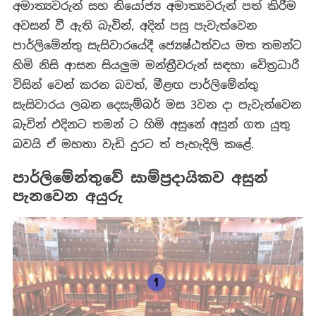
අමාත්‍යවරුන් සහ නියෝජ්‍ය අමාත්‍යවරුන් පත් කිරීම
අවසන් වී ඇති බැවින්, අදින් පසු පැවැත්වෙන
පාර්ලිමේන්තු සැසිවාරයේදී ජ්‍යෙෂ්ඨත්වය මත තමන්ට
හිමි නිසි ආසන සියලුම මන්ත්‍රීවරුන් සඳහා වේත්‍රධාරී
විසින් වෙන් කරන බවත්, මීළඟ පාර්ලිමේන්තු
සැසිවාරය ලබන දෙසැම්බර් මස 3වන දා පැවැත්වෙන
බැවින් එදිනට තමන් ට හිමි අසුනේ අසුන් ගත යුතු
බවයි ඒ මහතා වැඩි දුරට ත් පැහැදිලි කළේ.
පාර්ලිමේන්තුවේ සාම්ප්‍රදායිකව අසුන්
පැනවෙන අයුරු