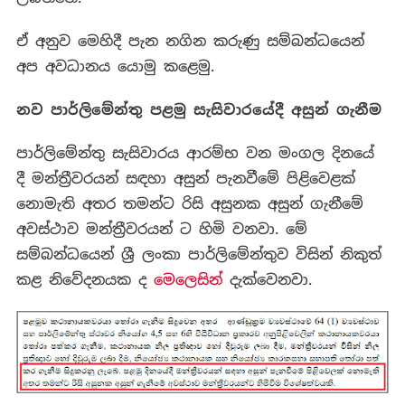
ඒ අනුව මෙහිදී පැන නගින කරුණු සම්බන්ධයෙන්
අප අවධානය යොමු කළෙමු.
නව පාර්ලිමේන්තු පළමු සැසිවාරයේදී අසුන් ගැනීම
පාර්ලිමේන්තු සැසිවාරය ආරම්භ වන මංගල දිනයේ
දී මන්ත්‍රීවරයන් සඳහා අසුන් පැනවීමේ පිළිවෙළක්
නොමැති අතර තමන්ට රිසි අසුනක අසුන් ගැනීමේ
අවස්ථාව මන්ත්‍රීවරයන් ට හිමි වනවා. මේ
සම්බන්ධයෙන් ශ්‍රී ලංකා පාර්ලිමේන්තුව විසින් නිකුත්
කළ නිවේදනයක ද
මෙලෙසින්
දැක්වෙනවා.