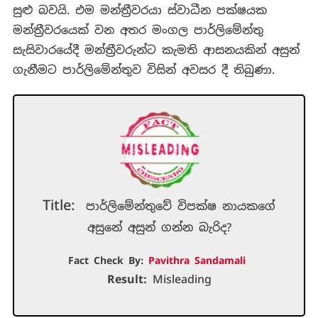
සුළු බවයි. එම මන්ත්‍රීවරයා ස්වාධීන පක්ෂයක
මන්ත්‍රීවරයෙක් වන අතර මංගල පාර්ලිමේන්තු
සැසිවාරයේදී මන්ත්‍රීවරුන්ට කැමති ආසනයකින් අසුන්
ගැනීමට පාර්ලිමේන්තුව විසින් අවසර දී තිබුණා.
Title:
පාර්ලිමේන්තුවේ විපක්ෂ නායකගේ
අසුනේ අසුන් ගන්න බැරිද?
Fact Check By:
Pavithra Sandamali
Result:
Misleading